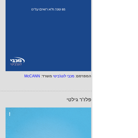
המפרסם
:
מכבי לונג'ביטי
משרד
:
McCANN
פלז'ר גילטי