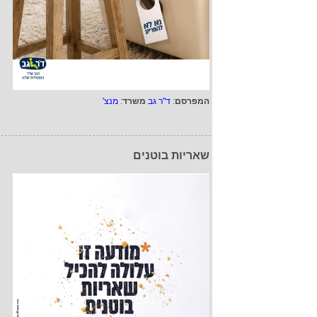
המפרסם
:
ד"ר גב
משרד
:
מנצ'
שאריות בוטנים