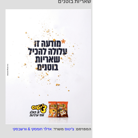
שאריות בוטנים
המפרסם
:
צ'יטוס
משרד
:
אדלר חומסקי & וורשבסקי