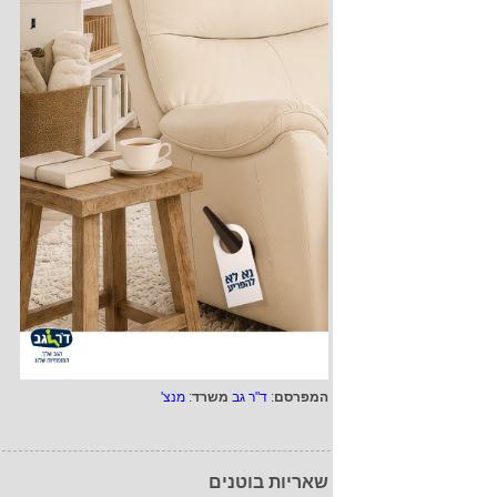
המפרסם
:
ד"ר גב
משרד
:
מנצ'
שאריות בוטנים