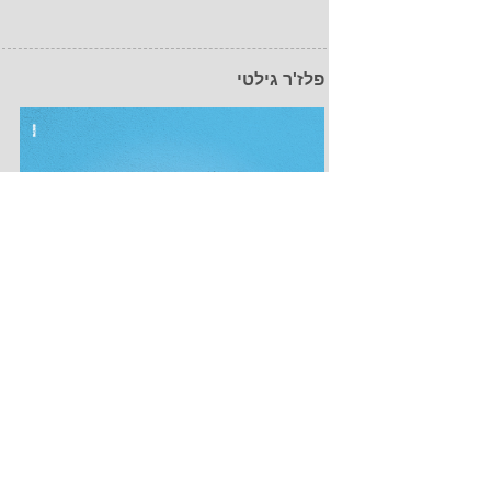
פלז'ר גילטי