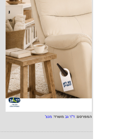
המפרסם
:
ד"ר גב
משרד
:
מנצ'