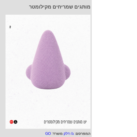
מותגים שמריחים מקילומטר
המפרסם
:
ג'ו דלק
משרד
:
GO