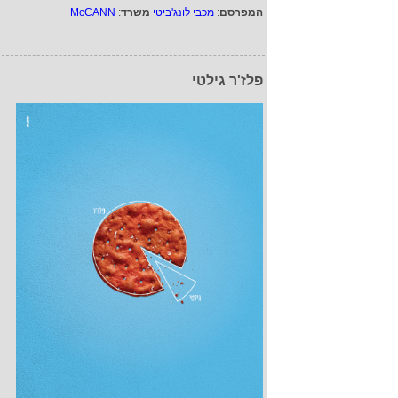
המפרסם
:
מכבי לונג'ביטי
משרד
:
McCANN
פלז'ר גילטי