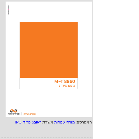
המפרסם
:
מזרחי טפחות
משרד
:
ראובני פרידן IPG