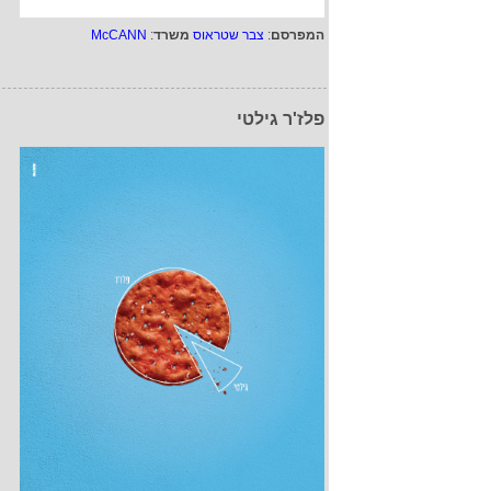
המפרסם
:
צבר שטראוס
משרד
:
McCANN
פלז'ר גילטי