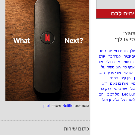
יהיה לכם
ייעו לך:
ולן
רונית דואניס
רותם
יב קציר
לנדרובר
יורם
ר נחומי
אבירם לוי
אור
אסף כץ
רוני ספיר
גלי
יער לוי
אורי מרק
נדב
ירון קינן
דפנה
אי
אורן בן נאים
רועי
גולן
שני גרשי
ברק הר
טל רביב
יהב
יסה מיל
גליקמן נטלר
המפרסם
:
Netflix
משרד
:
prpl
כתום שירות