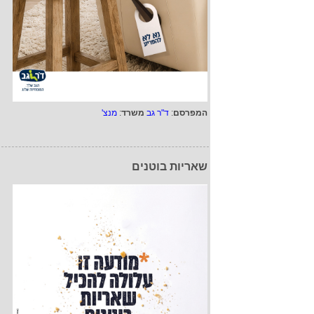
המפרסם
:
ד"ר גב
משרד
:
מנצ'
שאריות בוטנים