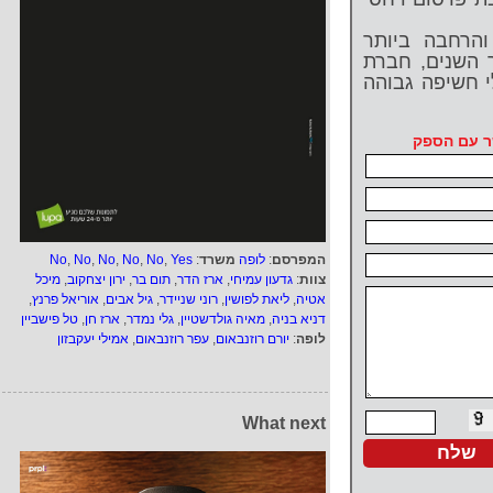
הרחבה ביותר
 השנים, חברת
י חשיפה גבוהה
ר עם הספק
המפרסם
:
לופה
משרד
:
Yes
,
No
,
No
,
No
,
No
,
No
צוות
:
גדעון עמיחי
,
ארז הדר
,
תום בר
,
ירון יצחקוב
,
מיכל
אטיה
,
ליאת לפושין
,
רוני שניידר
,
גיל אבים
,
אוריאל פרנץ
,
דניא בניה
,
מאיה גולדשטיין
,
גלי נמדר
,
ארז חן
,
טל פישביין
לופה
:
יורם רוזנבאום
,
עפר רוזנבאום
,
אמילי יעקבזון
What next