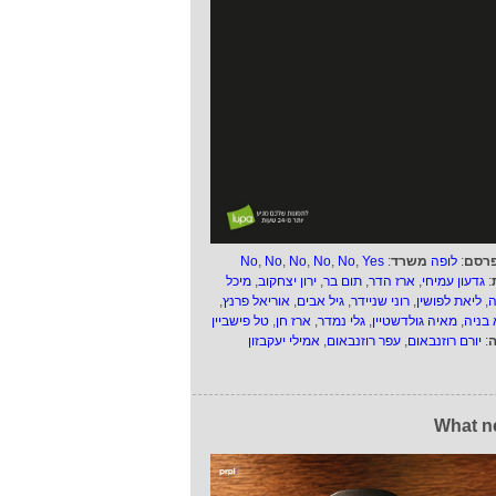
רסם
:
לופה
משרד
:
Yes
,
No
,
No
,
No
,
No
,
No
:
גדעון עמיחי
,
ארז הדר
,
תום בר
,
ירון יצחקוב
,
מיכל
ה
,
ליאת לפושין
,
רוני שניידר
,
גיל אבים
,
אוריאל פרנץ
,
 בניה
,
מאיה גולדשטיין
,
גלי נמדר
,
ארז חן
,
טל פישביין
ה
:
יורם רוזנבאום
,
עפר רוזנבאום
,
אמילי יעקבזון
What n