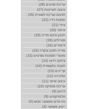
עריכת סרטים (28)
עיצוב תערוכות (27)
תרגום ועריכה לשונית (26)
תחנות רדיו (22)
ציוד (21)
איפור (20)
תכנון ורכש מדיה (18)
סטיילינג (18)
לימודים (16)
מדיה תכנון ובקרה (15)
מאגרי תמונות וסרטים (15)
צילום וידאו (14)
תוכנה ותקשורת (14)
קריינים (13)
טלוויזיה (12)
עיצוב שיער (11)
עריכת מוסיקה (10)
ליהוק (9)
טלמרקטינג (9)
כח אדם ומשאבי אנוש (5)
ייעוץ משפטי (3)