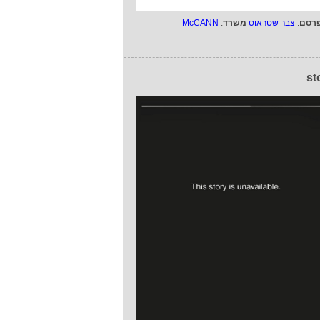
רסם
:
צבר שטראוס
משרד
:
McCANN
st