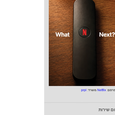
רסם
:
Netflix
משרד
:
prpl
ם שירות