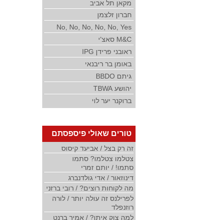
מקאן תל אביב
חברון זלצמן
No, No, No, No, No, Yes
M&C סאצ'י
ראובני פרידן IPG
באומן בר ריבנאי
גיתם BBDO
יהושע TBWA
ברוקנר יער לוי
טורים שאולי פיספסתם
זה רק בצל / אביעד קיסוס
צטלמו צטלמו? סתמו
סתמו! / יותם זמרי
דינוזאור / אדי גולדנברג
מה לקוחות רוצים? / רובי ברזני
לפרילנס זה עולה יותר / לורה
רוזנפלד
למה צוק איתן? / אמיר ברנט