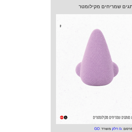
גים שמריחים מקילומטר
רסם
:
ג'ו דלק
משרד
:
GO