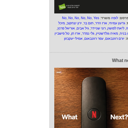
רסם
:
לופה
משרד
:
Yes
,
No
,
No
,
No
,
No
,
No
:
גדעון עמיחי
,
ארז הדר
,
תום בר
,
ירון יצחקוב
,
מיכל
ה
,
ליאת לפושין
,
רוני שניידר
,
גיל אבים
,
אוריאל פרנץ
,
 בניה
,
מאיה גולדשטיין
,
גלי נמדר
,
ארז חן
,
טל פישביין
ה
:
יורם רוזנבאום
,
עפר רוזנבאום
,
אמילי יעקבזון
What n