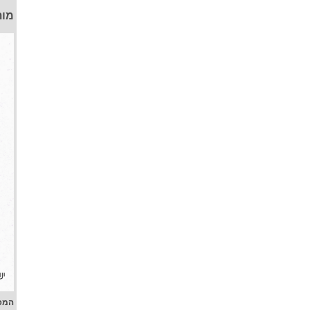
מות
המפ