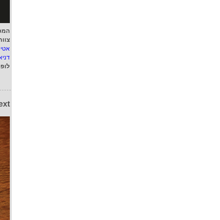
המפ
צוות
אטי
דניא
לופ
ext