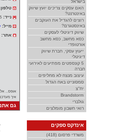
בישראל
האם עסקים צריכים יועץ שיווק
טלפון:
באינטרנט?
נייד:
5
רוצים להגדיל את העוקבים
באינסטגרם?
מייל:
v
שיווק דיגיטלי לעסקים
אתר:
כסא מחשב, כסא מחשב
אורטופדי
ייעוץ עסקי, חברת שיווק
דיגיטלי
5 קונספטים מפתיעים לאירועי
חברה
עיצוב מנצח לא מחליפים
סמסונייט באח הגדול
יח"צ
אופס... אל
Brandstorm
איך מעדכנ
גולברי
גם אתם 
רואי חשבון מומלצים
ל
אינדקס ספקים
י
משרדי פרסום (418)