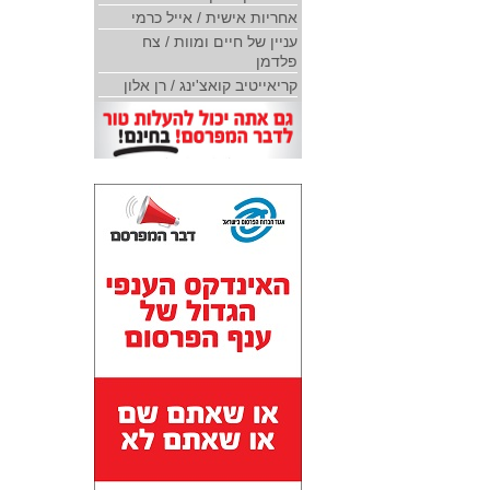
אחריות אישית / אייל כרמי
עניין של חיים ומוות / צח
פלדמן
קריאייטיב קואצ'ינג / רן אלון