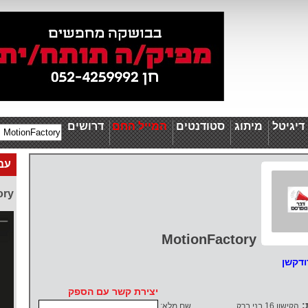
יגיטל
מיתוג
סטודנטים
המייל החם
דרושים
עבו
ory
MotionFactory
ודקשן
יצירת קשר עם הספק
:
הקישון 16 בני ברק
שם מלא: