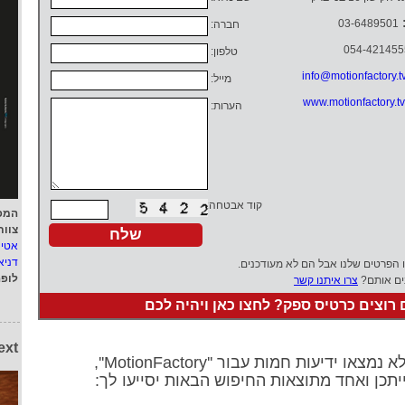
03-6489501
חברה:
054-421455
טלפון:
info@motionfactory.t
מייל:
www.motionfactory.tv
הערות:
קוד אבטחה:
המפ
צוות
אטי
דניא
ו הפרטים שלנו אבל הם לא מעודכנים.
לופ
ים אותם?
צרו איתנו קשר
רוצים כרטיס ספק? לחצו כאן ויהיה לכם
ext
א נמצאו ידיעות חמות עבור ''MotionFactory'',
יתכן ואחד מתוצאות החיפוש הבאות יסייעו לך: