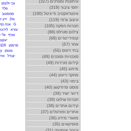
עיתונות ומגזינים (327)
גבי זלצמן
יחסי ציבור (319)
פלד
אינטראקטיב ודיגיטל (190)
סמסונוב
גולן
ירון 
עיצוב גרפי (119)
G
אנה נפד
חברות הפקה (105)
עזרא
לירונ
צילום סטילס (88)
צורף
גלי 
קופירייטרים (68)
יעקובו
אחר (57)
פרסמן
KER
בתי דפוס (55)
גוטמן
ty
קנדל
איתי
סוכנויות וסוכנים (49)
קידום מכירות (49)
מיתוג (45)
מחקר וייעוץ (44)
בימוי (43)
פוסט פרודקשן (40)
דיוור ישיר (39)
חברות שילוט (39)
קידום אתרים (38)
אתרים ופורטלים (37)
מאגרי מידע (36)
מוסיקאים (35)
עיצוב אומנותי (31)