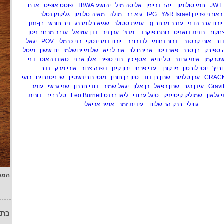
JWT
חמי סולומון
יהב דרייזין
אליסה מיל
יהושע TBWA
פוסט אופיס
אדם
ראובני פרידן IPG
Y&R Israel
גיא בר
מולה
מאיה סלומון
גליקמן נטלר
יורם עבר הדני
ענבר מרחב g
עמית סטולר
שגיא בלומברג
ניב חורש
בן-נתן
יצחקוב
רונית דואניס
רותם פוקרד
מנצ'
ערן ניר
דדן עוזיאל
ענבר מרחב ניסן
וב
אורי קרסנר
דרור נחומי
לנדרובר
יורם דמבינסקי
רני כרמלי
POV
יגאל
ה ספיבק
בן סבר
פארדיסו
אבירם לוי
אור לביא
שלומי ירושלמי
ים ששון
מיטל
שטרקמן
איתי גרונר
טל יחיא
אסף כץ
רוני ספיר
אלון אבני
סאונדהאוס
דני
ביץ'
יוסי לובטון
זיו קורן
עדי פרחי
ירון קינן
דפנה צרור
אורי מרק
נדב
CRAC
ערן טלמור
שרון בן דוד
סיון בן חורין
מוטי רובינשטיין
שי ניסנבוים
רועי
Gravi
עידן רגב
שרון רפאל
רן אלון
יגאל שמיר
דודי חברון
שני גרשי
עומר
 גלאון
שמוליק קיטייניק
סיגל עבודי
ליאו ברנט Leo Burnett
טל רביב
דורית
גווילי
ברק הר שלום
עידית זמר
אמיר אריאלי
המפ
כתו