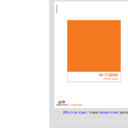
רסם
:
מזרחי טפחות
משרד
:
ראובני פרידן IPG