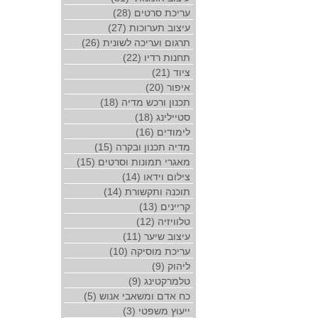
עריכת סרטים (28)
עיצוב תערוכות (27)
תרגום ועריכה לשונית (26)
תחנות רדיו (22)
ציוד (21)
איפור (20)
תכנון ורכש מדיה (18)
סטיילינג (18)
לימודים (16)
מדיה תכנון ובקרה (15)
מאגרי תמונות וסרטים (15)
צילום וידאו (14)
תוכנה ותקשורת (14)
קריינים (13)
טלוויזיה (12)
עיצוב שיער (11)
עריכת מוסיקה (10)
ליהוק (9)
טלמרקטינג (9)
כח אדם ומשאבי אנוש (5)
ייעוץ משפטי (3)