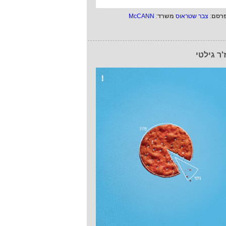
רסם
:
צבר שטראוס
משרד
:
McCANN
'ר גילטי