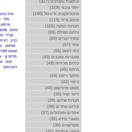
עיתונות ומגזינים (327)
י
יחסי ציבור (319)
אינטראקטיב ודיגיטל (190)
איתי גרונר
פלד
ז
עיצוב גרפי (119)
פרסמן
חברות הפקה (105)
גוטמן
avity
צילום סטילס (88)
קנדל
אל
קופירייטרים (68)
רביב
דורית 
אחר (57)
סולומון
גל
בתי דפוס (55)
Y&R Israel
מרחב g
ע
סוכנויות וסוכנים (49)
מנצ'
ער
קידום מכירות (49)
דמבינסקי
י
מיתוג (45)
מחקר וייעוץ (44)
בימוי (43)
פוסט פרודקשן (40)
דיוור ישיר (39)
חברות שילוט (39)
קידום אתרים (38)
אתרים ופורטלים (37)
מאגרי מידע (36)
מוסיקאים (35)
עיצוב אומנותי (31)