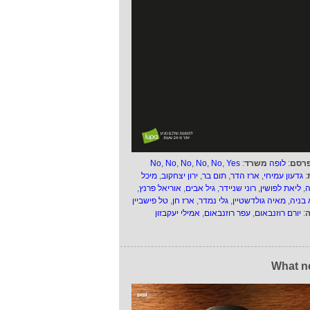
רסם
:
לופה
משרד
:
Yes
,
No
,
No
,
No
,
No
,
No
:
גדעון עמיחי
,
ארז הדר
,
תום בר
,
ירון יצחקוב
,
מיכל
ה
,
ליאת לפושין
,
רוני שניידר
,
גיל אבים
,
אוריאל פרנץ
,
 בניה
,
מאיה גולדשטיין
,
גלי נמדר
,
ארז חן
,
טל פישביין
ה
:
יורם רוזנבאום
,
עפר רוזנבאום
,
אמילי יעקבזון
What n