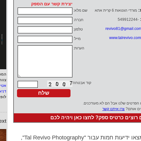
יצירת קשר עם הספק
:
מורדי הגטאות 6 קרית אתא
שם מלא:
-549912244
חברה:
revivo81@gmail.co
טלפון:
www.talrevivo.com
מייל:
הערות:
המפ
צוות
קוד אבטחה:
אטי
דניא
לופ
ו הפרטים שלנו אבל הם לא מעודכנים.
ים אותם?
צרו איתנו קשר
רוצים כרטיס ספק? לחצו כאן ויהיה לכם
ext
דיעות חמות עבור ''Tal Revivo Photography'',