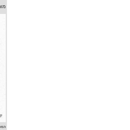
מות
המפ