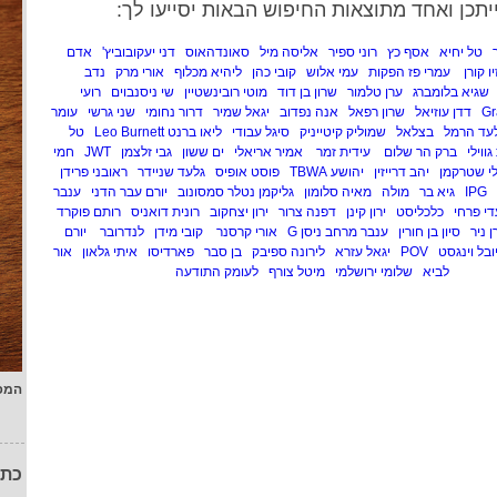
יתכן ואחד מתוצאות החיפוש הבאות יסייעו לך:
טל יחיא
אסף כץ
רוני ספיר
אליסה מיל
סאונדהאוס
דני יעקובוביץ'
אדם
יו קורן
עמרי פז הפקות
עמי אלוש
קובי כהן
ליהיא מכלוף
אורי מרק
נדב
שגיא בלומברג
ערן טלמור
שרון בן דוד
מוטי רובינשטיין
שי ניסנבוים
רועי
Gr
דדן עוזיאל
שרון רפאל
אנה נפדוב
יגאל שמיר
דרור נחומי
שני גרשי
עומר
עד הרמל
בצלאל
שמוליק קיטייניק
סיגל עבודי
ליאו ברנט Leo Burnett
טל
גווילי
ברק הר שלום
עידית זמר
אמיר אריאלי
ים ששון
גבי זלצמן
JWT
חמי
י שטרקמן
יהב דרייזין
יהושע TBWA
פוסט אופיס
גלעד שניידר
ראובני פרידן
IPG
גיא בר
מולה
מאיה סלומון
גליקמן נטלר סמסונוב
יורם עבר הדני
ענבר
די פרחי
כלכליסט
ירון קינן
דפנה צרור
ירון יצחקוב
רונית דואניס
רותם פוקרד
ן ניר
סיון בן חורין
ענבר מרחב ניסן G
אורי קרסנר
קובי מידן
לנדרובר
יורם
ובל וינגסט
POV
יגאל עזרא
לירונה ספיבק
בן סבר
פארדיסו
איתי גלאון
אור
לביא
שלומי ירושלמי
מיטל צורף
לעומק התודעה
המפ
כתו