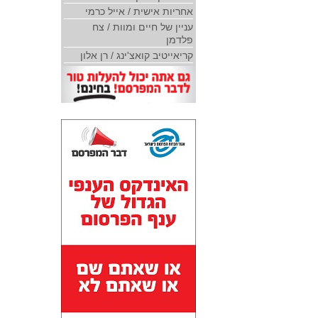
אחריות אישית / אייל כרמי
עניין של חיים ומוות / צח
פלדמן
קריאייטיב קואצ'ינג / רן אלון