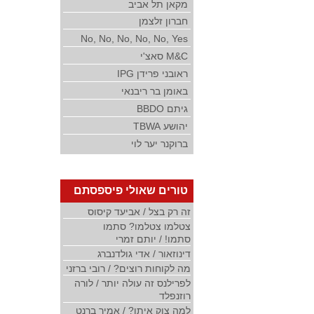
מקאן תל אביב
חברון זלצמן
No, No, No, No, No, Yes
M&C סאצ'י
ראובני פרידן IPG
באומן בר ריבנאי
גיתם BBDO
יהושע TBWA
ברוקנר יער לוי
טורים שאולי פיספסתם
זה רק בצל / אביעד קיסוס
צטלמו צטלמו? סתמו
סתמו! / יותם זמרי
דינוזאור / אדי גולדנברג
מה לקוחות רוצים? / רובי ברזני
לפרילנס זה עולה יותר / לורה
רוזנפלד
למה צוק איתן? / אמיר ברנט