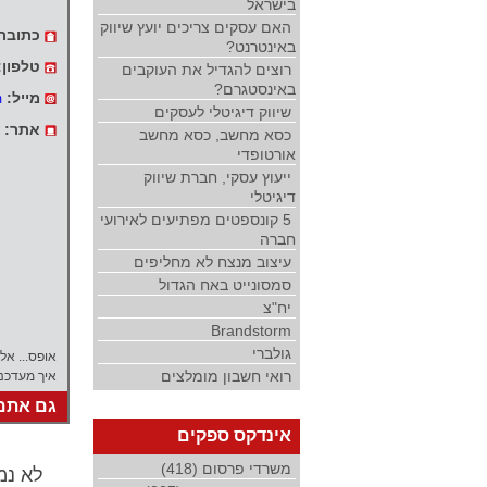
בישראל
האם עסקים צריכים יועץ שיווק
כתובת
באינטרנט?
טלפון:
רוצים להגדיל את העוקבים
באינסטגרם?
מייל:
m
שיווק דיגיטלי לעסקים
אתר:
כסא מחשב, כסא מחשב
אורטופדי
ייעוץ עסקי, חברת שיווק
דיגיטלי
5 קונספטים מפתיעים לאירועי
חברה
עיצוב מנצח לא מחליפים
סמסונייט באח הגדול
יח"צ
Brandstorm
גולברי
אופס... אל
רואי חשבון מומלצים
איך מעדכנ
גם אתם 
אינדקס ספקים
משרדי פרסום (418)
לא נמצאו י