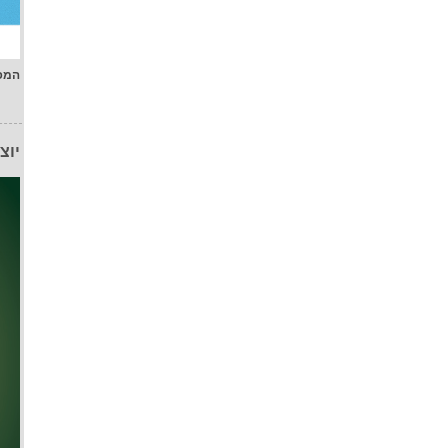
המפ
יוצ