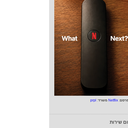
רסם
:
Netflix
משרד
:
prpl
ם שירות