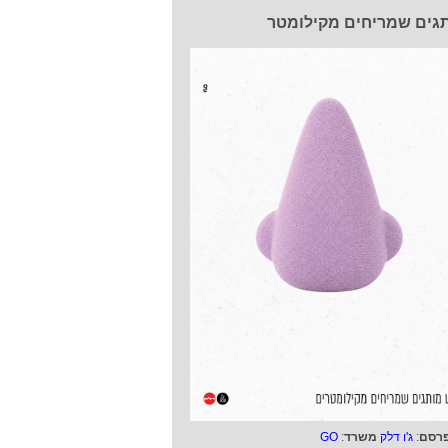
גים שמריחים מקילומטר
רסם
:
ג'ו דלק
משרד
:
GO