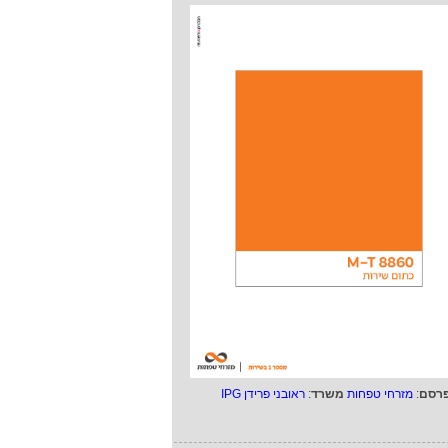
רסם
:
מזרחי טפחות
משרד
:
ראובני פרידן IPG