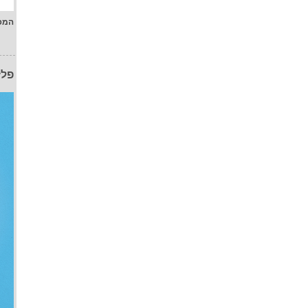
המפ
פלז