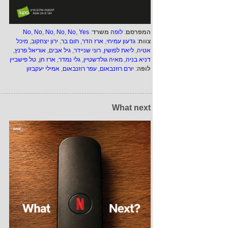
המפרסם
:
לופה
משרד
:
Yes
,
No
,
No
,
No
,
No
,
No
צוות
:
גדעון עמיחי
,
ארז הדר
,
תום בר
,
ירון יצחקוב
,
מיכל
אטיה
,
ליאת לפושין
,
רוני שניידר
,
גיל אבים
,
אוריאל פרנץ
,
דניא בניה
,
מאיה גולדשטיין
,
גלי נמדר
,
ארז חן
,
טל פישביין
לופה
:
יורם רוזנבאום
,
עפר רוזנבאום
,
אמילי יעקבזון
What next