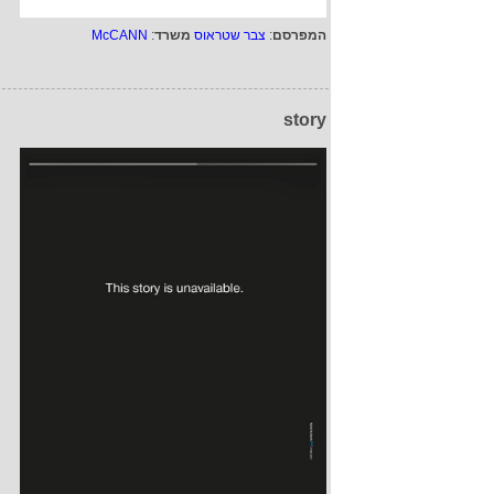
המפרסם
:
צבר שטראוס
משרד
:
McCANN
story