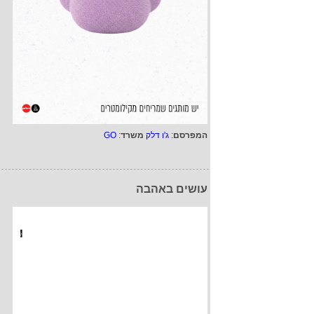
המפרסם
:
ג'ו דלק
משרד
:
GO
עושים באהבה