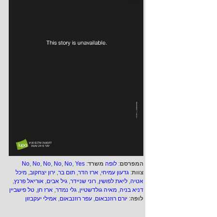
המפרסם
:
לופה
משרד
:
Yes
,
No
,
No
,
No
,
No
,
No
צוות
:
גדעון עמיחי
,
ארז הדר
,
תום בר
,
ירון יצחקוב
,
מיכל
אטיה
,
ליאת לפושין
,
רוני שניידר
,
גיל אבים
,
אוריאל פרנץ
,
דניא בניה
,
מאיה גולדשטיין
,
גלי נמדר
,
ארז חן
,
טל פישביין
לופה
:
יורם רוזנבאום
,
עפר רוזנבאום
,
אמילי יעקבזון