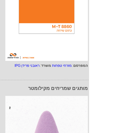
המפרסם
:
מזרחי טפחות
משרד
:
ראובני פרידן IPG
מותגים שמריחים מקילומטר