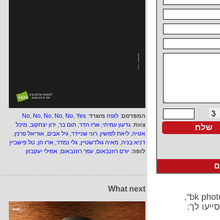
המפרסם
:
לופה
משרד
:
Yes
,
No
,
No
,
No
,
No
,
No
צוות
:
גדעון עמיחי
,
ארז הדר
,
תום בר
,
ירון יצחקוב
,
מיכל
אטיה
,
ליאת לפושין
,
רוני שניידר
,
גיל אבים
,
אוריאל פרנץ
,
דניא בניה
,
מאיה גולדשטיין
,
גלי נמדר
,
ארז חן
,
טל פישביין
לופה
:
יורם רוזנבאום
,
עפר רוזנבאום
,
אמילי יעקבזון
ם
What next
ייעו לך: