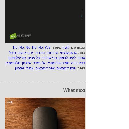
המפרסם
:
לופה
משרד
:
Yes
,
No
,
No
,
No
,
No
,
No
צוות
:
גדעון עמיחי
,
ארז הדר
,
תום בר
,
ירון יצחקוב
,
מיכל
אטיה
,
ליאת לפושין
,
רוני שניידר
,
גיל אבים
,
אוריאל פרנץ
,
דניא בניה
,
מאיה גולדשטיין
,
גלי נמדר
,
ארז חן
,
טל פישביין
לופה
:
יורם רוזנבאום
,
עפר רוזנבאום
,
אמילי יעקבזון
What next