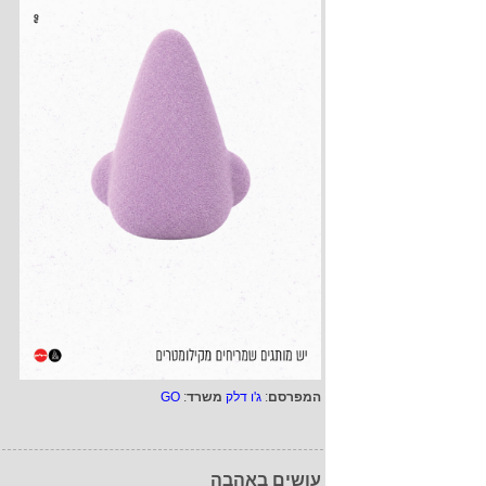
המפרסם
:
ג'ו דלק
משרד
:
GO
עושים באהבה