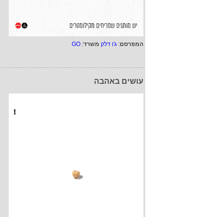
המפרסם
:
ג'ו דלק
משרד
:
GO
עושים באהבה