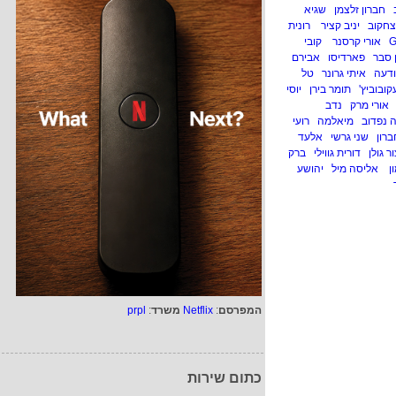
חברון זלצמן
שגיא
יצחקוב
יניב קציר
רונית
אורי קרסנר
קובי
 סבר
פארדיסו
אבירם
ודעה
איתי גרונר
טל
קובוביץ'
תומר בירן
יוסי
אורי מרק
נדב
 נפדוב
מיאלמה
רועי
ברון
שני גרשי
אלעד
ר גולן
דורית גווילי
ברק
ון
אליסה מיל
יהושע
המפרסם
:
Netflix
משרד
:
prpl
כתום שירות