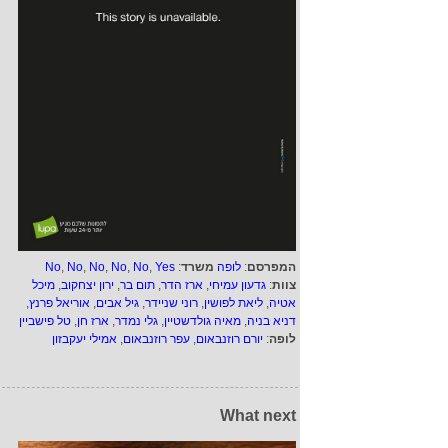
המפרסם
:
לופה
משרד
:
Yes
,
No
,
No
,
No
,
No
,
No
צוות
:
גדעון עמיחי
,
ארז הדר
,
תום בר
,
ירון יצחקוב
,
מיכל
אטיה
,
ליאת לפושין
,
רוני שניידר
,
גיל אבים
,
אוריאל פרנץ
,
דניא בניה
,
מאיה גולדשטיין
,
גלי נמדר
,
ארז חן
,
טל פישביין
לופה
:
יורם רוזנבאום
,
עפר רוזנבאום
,
אמילי יעקבזון
What next