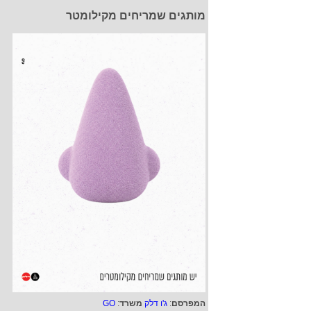
מותגים שמריחים מקילומטר
המפרסם
:
ג'ו דלק
משרד
:
GO