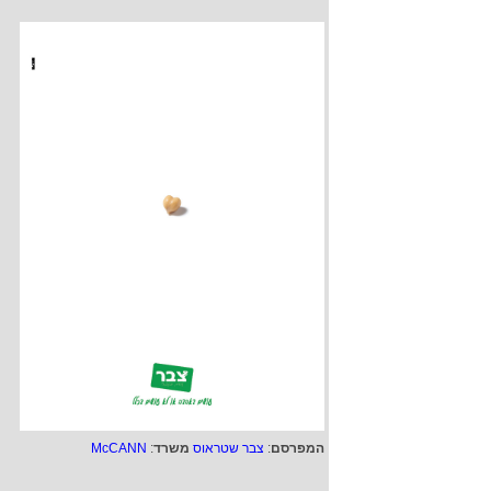
המפרסם
:
צבר שטראוס
משרד
:
McCANN