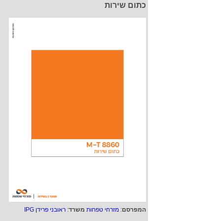
כתום שירות
המפרסם
:
מזרחי טפחות
משרד
:
ראובני פרידן IPG