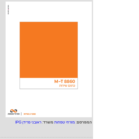
המפרסם
:
מזרחי טפחות
משרד
:
ראובני פרידן IPG