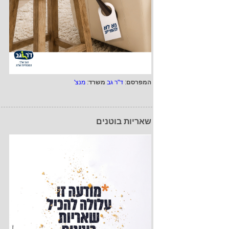
המפרסם
:
ד"ר גב
משרד
:
מנצ'
שאריות בוטנים