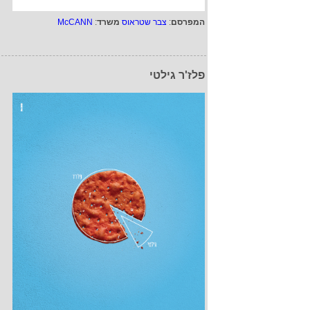
המפרסם
:
צבר שטראוס
משרד
:
McCANN
פלז'ר גילטי