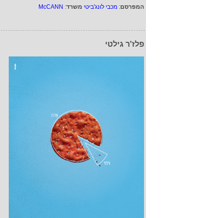
המפרסם
:
מכבי לונג'ביטי
משרד
:
McCANN
פלז'ר גילטי