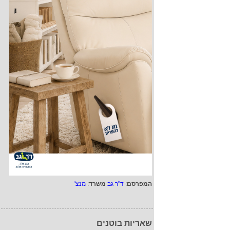
המפרסם
:
ד"ר גב
משרד
:
מנצ'
שאריות בוטנים