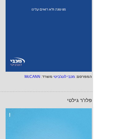
המפרסם
:
מכבי לונג'ביטי
משרד
:
McCANN
פלז'ר גילטי