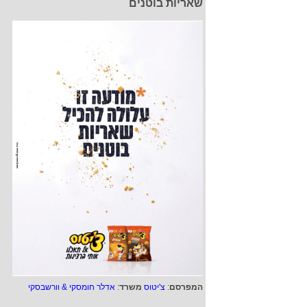
שאריות בוטנים
המפרסם
:
צ'יטוס
משרד
:
אדלר חומסקי & וורשבסקי