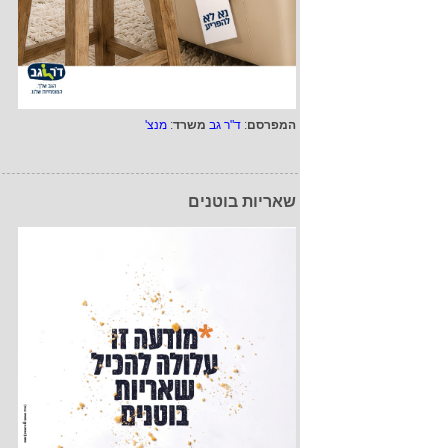
המפרסם
:
ד"ר גב
משרד
:
מנצ'
שאריות בוטנים