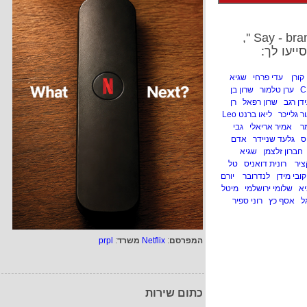
ייעו לך:
ו קורן
עדי פרחי
שגיא
C
ערן טלמור
שרון בן
דן רגב
שרון רפאל
רן
ר גלייכר
ליאו ברנט Leo
מר
אמיר אריאלי
גבי
ס
גלעד שניידר
אדם
חברון זלצמן
שגיא
קציר
רונית דואניס
טל
קובי מידן
לנדרובר
יורם
יא
שלומי ירושלמי
מיטל
ל
אסף כץ
רוני ספיר
המפרסם
:
Netflix
משרד
:
prpl
כתום שירות