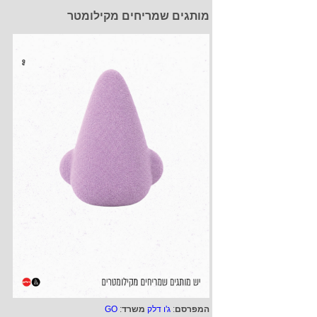
מותגים שמריחים מקילומטר
המפרסם
:
ג'ו דלק
משרד
:
GO