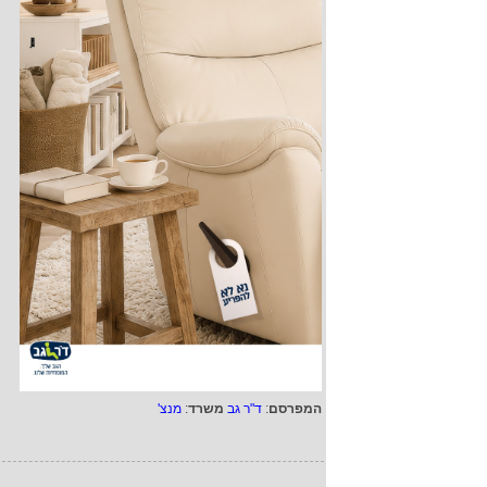
המפרסם
:
ד"ר גב
משרד
:
מנצ'