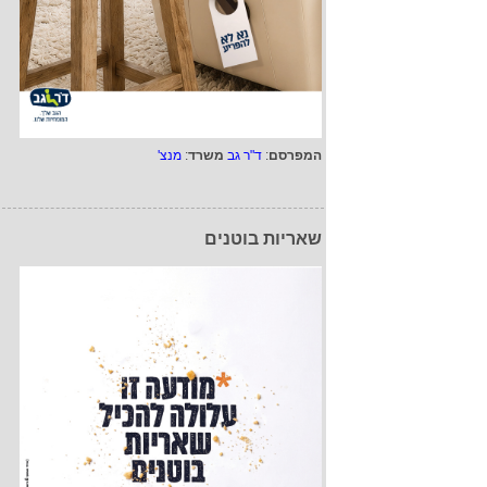
המפרסם
:
ד"ר גב
משרד
:
מנצ'
שאריות בוטנים