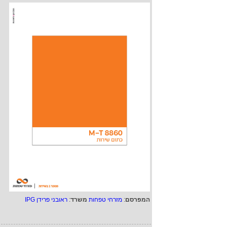
המפרסם
:
מזרחי טפחות
משרד
:
ראובני פרידן IPG