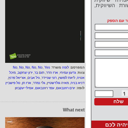
מירה שיווקית
רת השיווקית,
ר עם הספק
המפרסם
:
לופה
משרד
:
Yes
,
No
,
No
,
No
,
No
,
No
צוות
:
גדעון עמיחי
,
ארז הדר
,
תום בר
,
ירון יצחקוב
,
מיכל
אטיה
,
ליאת לפושין
,
רוני שניידר
,
גיל אבים
,
אוריאל פרנץ
,
דניא בניה
,
מאיה גולדשטיין
,
גלי נמדר
,
ארז חן
,
טל פישביין
לופה
:
יורם רוזנבאום
,
עפר רוזנבאום
,
אמילי יעקבזון
What next
יהיה לכם