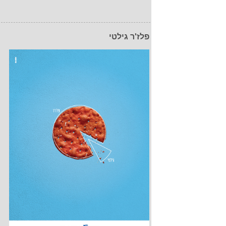
פלז'ר גילטי