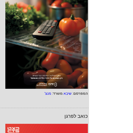
המפרסם
:
שיבא
משרד
:
מנצ'
כואב לפרגן