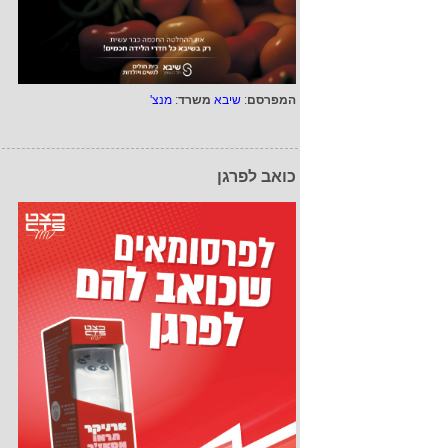
המפרסם
:
שיבא
משרד
:
מנצ'
כואב לפרגן