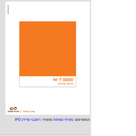
המפרסם
:
מזרחי טפחות
משרד
:
ראובני פרידן IPG