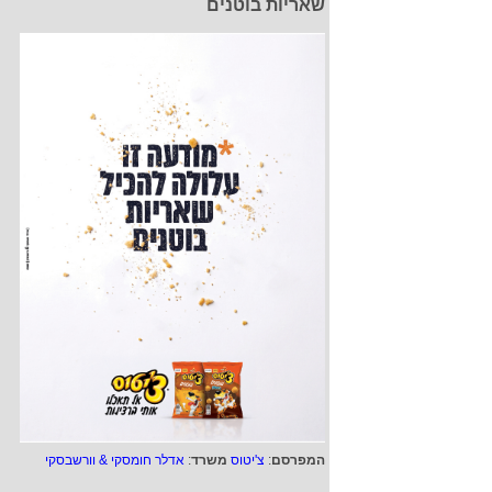
שאריות בוטנים
המפרסם
:
צ'יטוס
משרד
:
אדלר חומסקי & וורשבסקי