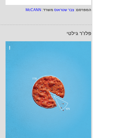
המפרסם
:
צבר שטראוס
משרד
:
McCANN
פלז'ר גילטי