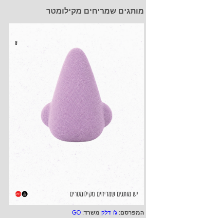
מותגים שמריחים מקילומטר
המפרסם
:
ג'ו דלק
משרד
:
GO