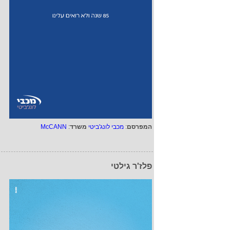
המפרסם
:
מכבי לונג'ביטי
משרד
:
McCANN
פלז'ר גילטי