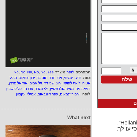
המפרסם
:
לופה
משרד
:
Yes
,
No
,
No
,
No
,
No
,
No
צוות
:
גדעון עמיחי
,
ארז הדר
,
תום בר
,
ירון יצחקוב
,
מיכל
אטיה
,
ליאת לפושין
,
רוני שניידר
,
גיל אבים
,
אוריאל פרנץ
,
דניא בניה
,
מאיה גולדשטיין
,
גלי נמדר
,
ארז חן
,
טל פישביין
לופה
:
יורם רוזנבאום
,
עפר רוזנבאום
,
אמילי יעקבזון
ם
What next
ייעו לך: