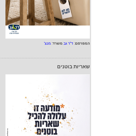
המפרסם
:
ד"ר גב
משרד
:
מנצ'
שאריות בוטנים