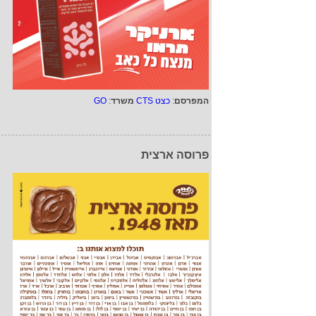
המפרסם
:
כצט CTS
משרד
:
GO
פרוסה ארצית