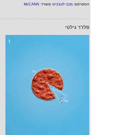
המפרסם
:
מכבי לונג'ביטי
משרד
:
McCANN
פלז'ר גילטי