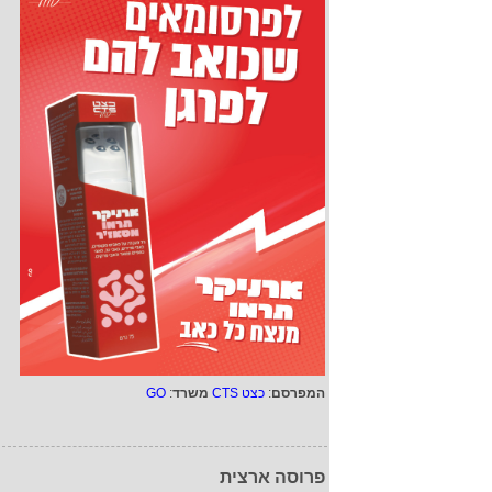
המפרסם
:
כצט CTS
משרד
:
GO
פרוסה ארצית