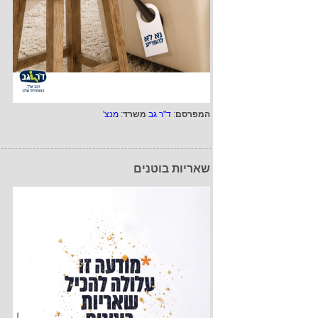
המפרסם
:
ד"ר גב
משרד
:
מנצ'
שאריות בוטנים