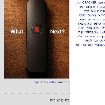
רסמן
CRACKER
ערן
וטמן
דרור נחומי
עידן
אורן בן נאים
איתי
 רביב
צור גולן
דורית
ון
יהב דרייזין
פוסט
ה סלומון
גליקמן נטלר
רש
סיון בן חורין
רונית
 G
אורי קרסנר
קובי
בן סבר
פארדיסו
אלה
י שטרקמן
לעומק
עקובוביץ'
תומר בירן
יוסי
המפרסם
:
Netflix
משרד
:
prpl
כתום שירות