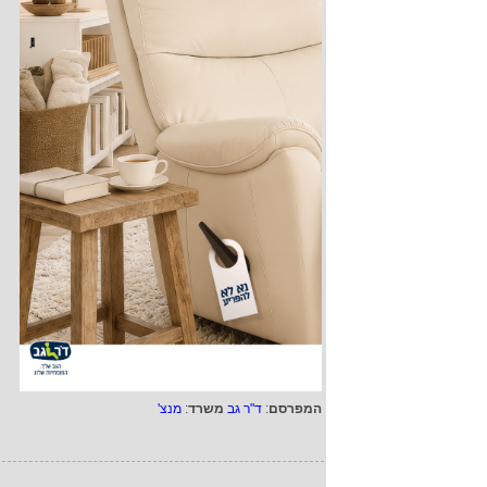
המפרסם
:
ד"ר גב
משרד
:
מנצ'