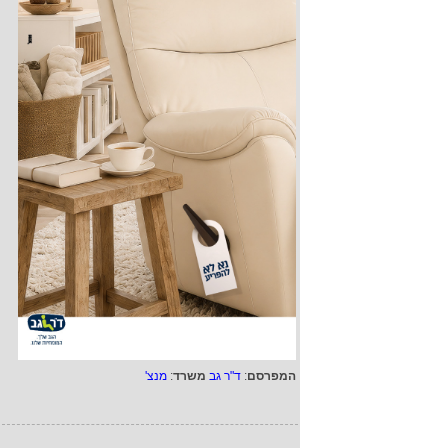
המפרסם
:
ד"ר גב
משרד
:
מנצ'