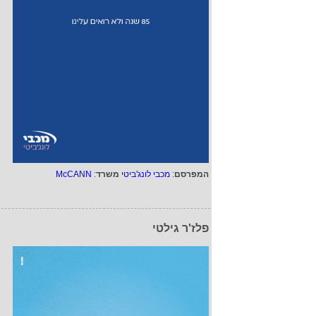
המפרסם
:
מכבי לונג'ביטי
משרד
:
McCANN
פלז'ר גילטי