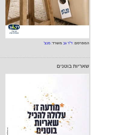
המפרסם
:
ד"ר גב
משרד
:
מנצ'
שאריות בוטנים