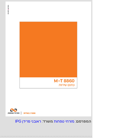
המפרסם
:
מזרחי טפחות
משרד
:
ראובני פרידן IPG