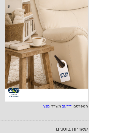
המפרסם
:
ד"ר גב
משרד
:
מנצ'
שאריות בוטנים