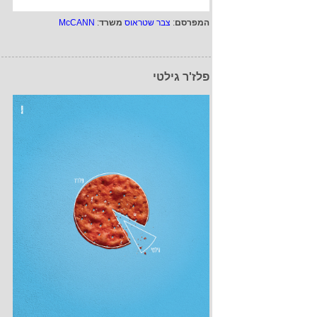
המפרסם
:
צבר שטראוס
משרד
:
McCANN
פלז'ר גילטי