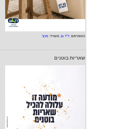
המפרסם
:
ד"ר גב
משרד
:
מנצ'
שאריות בוטנים