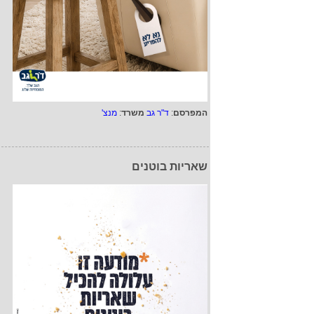
המפרסם
:
ד"ר גב
משרד
:
מנצ'
שאריות בוטנים