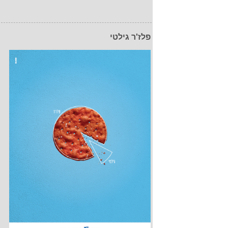
פלז'ר גילטי