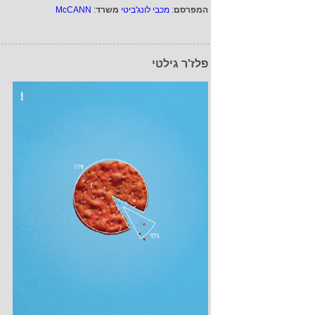
המפרסם
:
מכבי לונג'ביטי
משרד
:
McCANN
פלז'ר גילטי