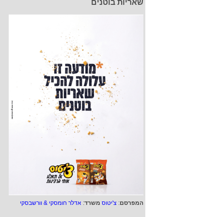
שאריות בוטנים
המפרסם
:
צ'יטוס
משרד
:
אדלר חומסקי & וורשבסקי