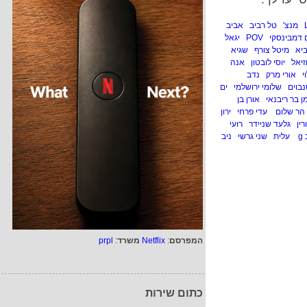
מנצ'
טל רביב
אביב
ם דמבינסקי
POV
יגאל
ביא
מיטל צורף
שגיא
זיאל
יוסי לובטון
אנה
י
אורי מרק
נדב
נבוים
שלומי ירושלמי
ים
ן בר ריבנאי
אורן בן
הר שלום
עדי פרחי
ירון
רין
גלעד שניידר
רועי
g
עלית
שני גרשי
ניב
המפרסם
:
Netflix
משרד
:
prpl
כתום שירות