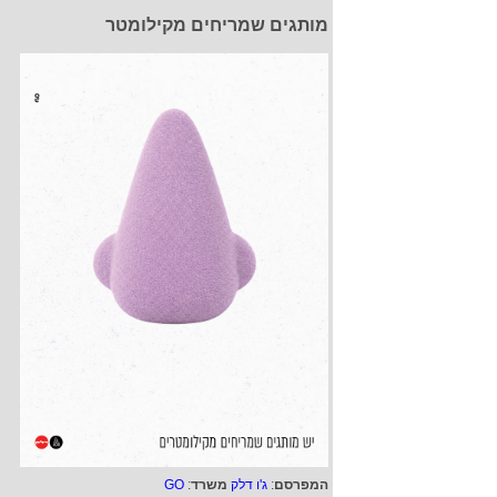
מותגים שמריחים מקילומטר
המפרסם
:
ג'ו דלק
משרד
:
GO