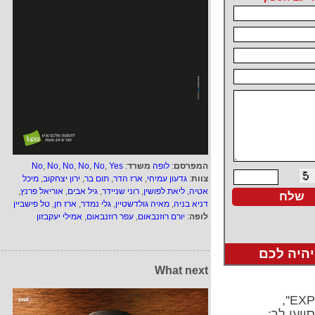
המפרסם
:
לופה
משרד
:
Yes
,
No
,
No
,
No
,
No
,
No
צוות
:
גדעון עמיחי
,
ארז הדר
,
תום בר
,
ירון יצחקוב
,
מיכל
אטיה
,
ליאת לפושין
,
רוני שניידר
,
גיל אבים
,
אוריאל פרנץ
,
דניא בניה
,
מאיה גולדשטיין
,
גלי נמדר
,
ארז חן
,
טל פישביין
לופה
:
יורם רוזנבאום
,
עפר רוזנבאום
,
אמילי יעקבזון
יהיה לכם
What next
ייעו לך: