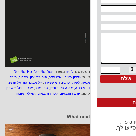
המפרסם
:
לופה
משרד
:
Yes
,
No
,
No
,
No
,
No
,
No
צוות
:
גדעון עמיחי
,
ארז הדר
,
תום בר
,
ירון יצחקוב
,
מיכל
אטיה
,
ליאת לפושין
,
רוני שניידר
,
גיל אבים
,
אוריאל פרנץ
,
דניא בניה
,
מאיה גולדשטיין
,
גלי נמדר
,
ארז חן
,
טל פישביין
לופה
:
יורם רוזנבאום
,
עפר רוזנבאום
,
אמילי יעקבזון
ם
What next
ייעו לך: