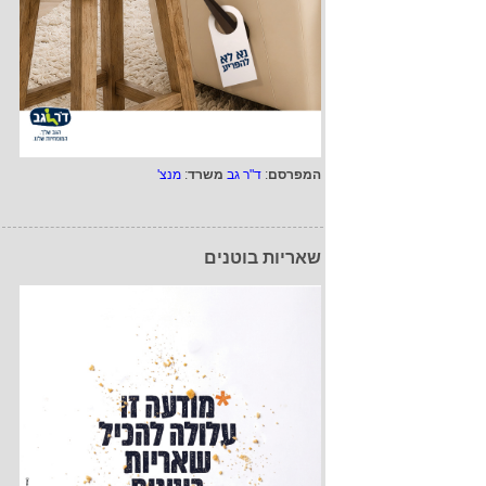
המפרסם
:
ד"ר גב
משרד
:
מנצ'
שאריות בוטנים