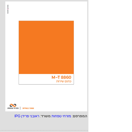
המפרסם
:
מזרחי טפחות
משרד
:
ראובני פרידן IPG