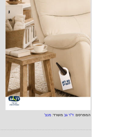
המפרסם
:
ד"ר גב
משרד
:
מנצ'