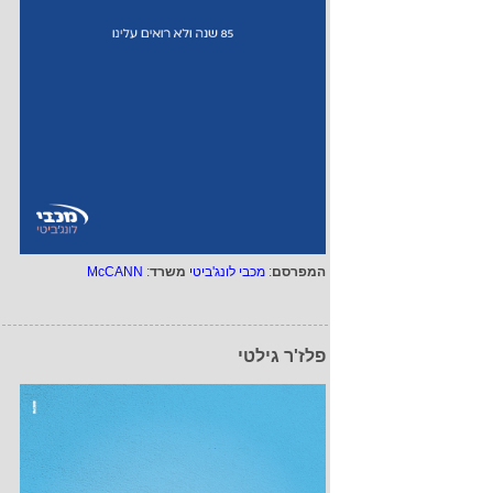
המפרסם
:
מכבי לונג'ביטי
משרד
:
McCANN
פלז'ר גילטי