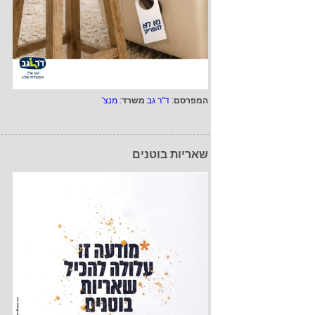
המפרסם
:
ד"ר גב
משרד
:
מנצ'
שאריות בוטנים