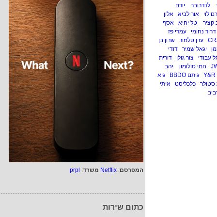
לנדרובר
יורם
ם לוי
אור לביא
אלון
ב קציר
טל יחיא
אסף
דרור נחומי
עמרי פז
CR
ערן טלמור
שרון בן
מן
יגאל שמיר
דודי
ל עבודי
צור גולן
דורית
J
חמי סולומון
יהב
Y&R 
גיתם BBDO
גיא
סטולר
כלכליסט
איתי
ביב
המפרסם
:
Netflix
משרד
:
prpl
כתום שירות