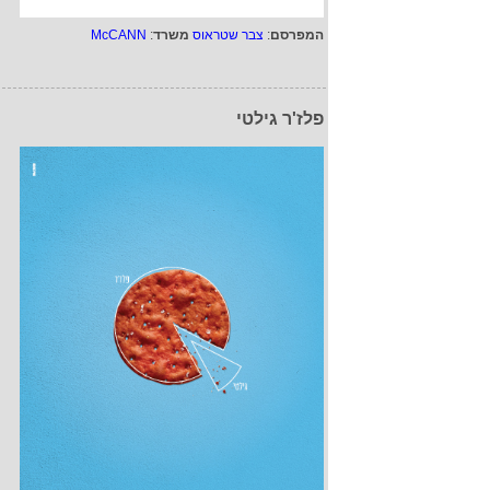
המפרסם
:
צבר שטראוס
משרד
:
McCANN
פלז'ר גילטי