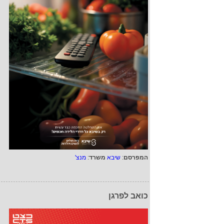
המפרסם
:
שיבא
משרד
:
מנצ'
כואב לפרגן