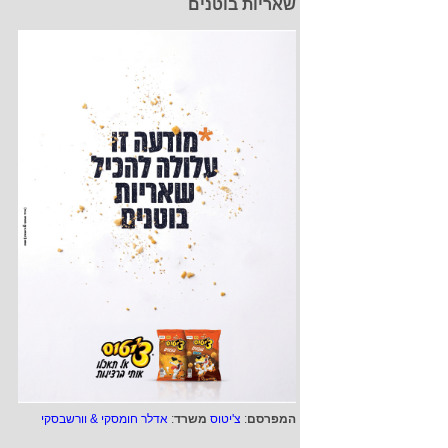
שאריות בוטנים
המפרסם
:
צ'יטוס
משרד
:
אדלר חומסקי & וורשבסקי