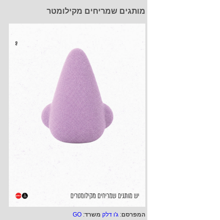
מותגים שמריחים מקילומטר
המפרסם
:
ג'ו דלק
משרד
:
GO