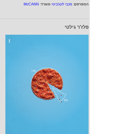
המפרסם
:
מכבי לונג'ביטי
משרד
:
McCANN
פלז'ר גילטי