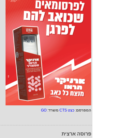
המפרסם
:
כצט CTS
משרד
:
GO
פרוסה ארצית