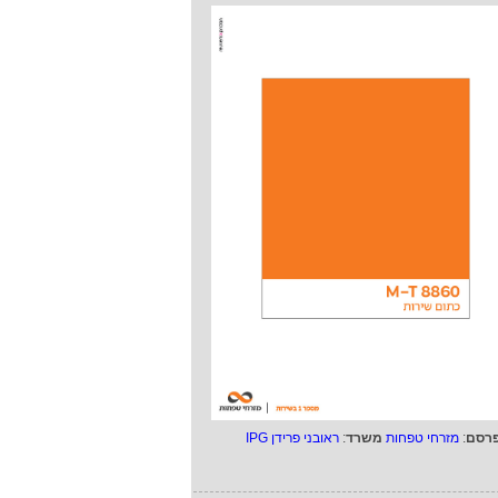
רסם
:
מזרחי טפחות
משרד
:
ראובני פרידן IPG