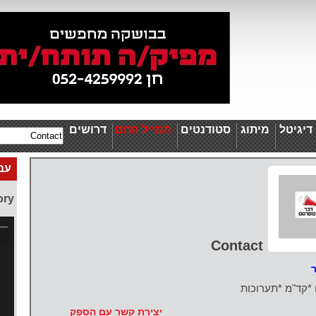
יגיטל
מיתוג
סטודנטים
המייל החם
דרושים
עבו
ory
Contact
ר
 *קד"מ *תערוכות
יצירת קשר עם הספק