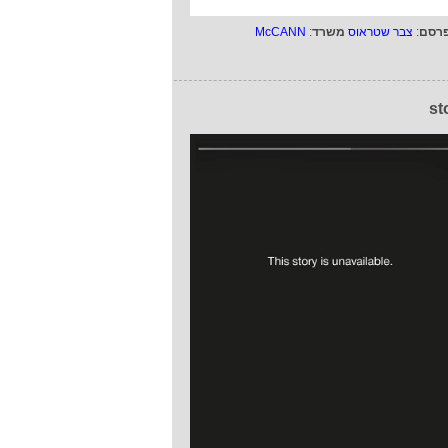
רסם
:
צבר שטראוס
משרד
:
McCANN
st