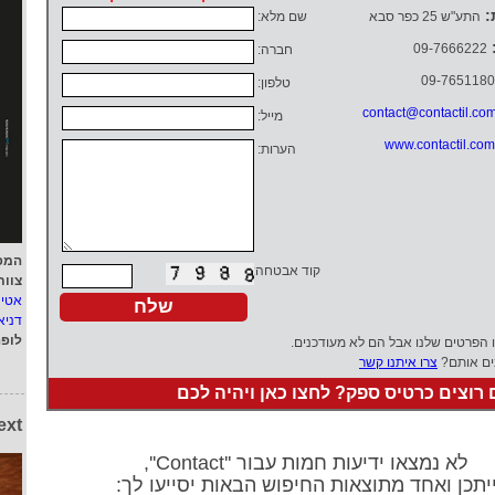
:
התע"ש 25 כפר סבא
שם מלא:
09-7666222
חברה:
09-7651180
טלפון:
contact@contactil.co
מייל:
www.contactil.com
הערות:
המפ
קוד אבטחה:
צוות
אטי
דניא
לופ
ו הפרטים שלנו אבל הם לא מעודכנים.
ים אותם?
צרו איתנו קשר
רוצים כרטיס ספק? לחצו כאן ויהיה לכם
ext
לא נמצאו ידיעות חמות עבור ''Contact'',
יתכן ואחד מתוצאות החיפוש הבאות יסייעו לך: