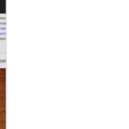
המפ
צוות
אטי
דניא
לופ
ext