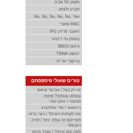
מקאן תל אביב
חברון זלצמן
No, No, No, No, No, Yes
M&C סאצ'י
ראובני פרידן IPG
באומן בר ריבנאי
גיתם BBDO
יהושע TBWA
ברוקנר יער לוי
טורים שאולי פיספסתם
זה רק בצל / אביעד קיסוס
צטלמו צטלמו? סתמו
סתמו! / יותם זמרי
דינוזאור / אדי גולדנברג
מה לקוחות רוצים? / רובי ברזני
לפרילנס זה עולה יותר / לורה
רוזנפלד
למה צוק איתן? / אמיר ברנט