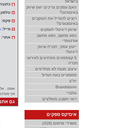
בישראל
כתובת
האם עסקים צריכים יועץ שיווק
באינטרנט?
טלפון:
רוצים להגדיל את העוקבים
פקס:
באינסטגרם?
מייל:
שיווק דיגיטלי לעסקים
m
כסא מחשב, כסא מחשב
אתר:
אורטופדי
ייעוץ עסקי, חברת שיווק
דיגיטלי
5 קונספטים מפתיעים לאירועי
חברה
עיצוב מנצח לא מחליפים
סמסונייט באח הגדול
יח"צ
Brandstorm
אופס... אל
גולברי
איך מעדכנ
רואי חשבון מומלצים
גם אתם 
אינדקס ספקים
משרדי פרסום (418)
י