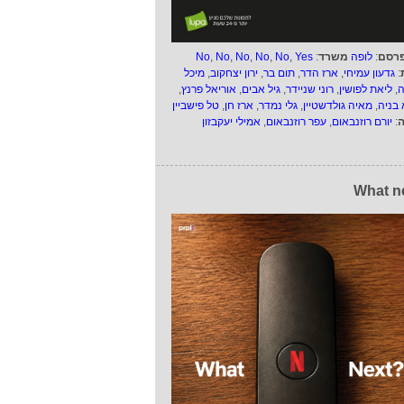
רסם
:
לופה
משרד
:
Yes
,
No
,
No
,
No
,
No
,
No
:
גדעון עמיחי
,
ארז הדר
,
תום בר
,
ירון יצחקוב
,
מיכל
ה
,
ליאת לפושין
,
רוני שניידר
,
גיל אבים
,
אוריאל פרנץ
,
 בניה
,
מאיה גולדשטיין
,
גלי נמדר
,
ארז חן
,
טל פישביין
ה
:
יורם רוזנבאום
,
עפר רוזנבאום
,
אמילי יעקבזון
What n