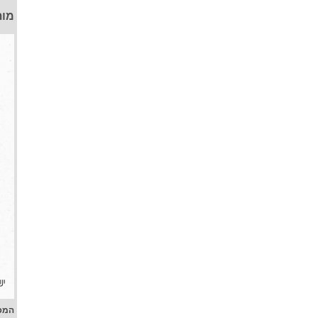
מות
המפ