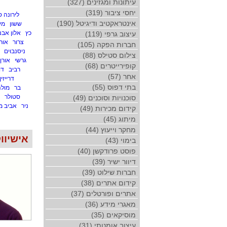
עיתונות ומגזינים (327)
יחסי ציבור (319)
לירונה 
אינטראקטיב ודיגיטל (190)
ששון
מי
כץ
אלון אבנ
עיצוב גרפי (119)
צרור
אור
חברות הפקה (105)
ניסנבוים
צילום סטילס (88)
גרשי
אורן
קופירייטרים (68)
רביב
דו
אחר (57)
דרייזין
בתי דפוס (55)
בר
מול
סטולר
סוכנויות וסוכנים (49)
ניר
אביב מ
קידום מכירות (49)
מיתוג (45)
מחקר וייעוץ (44)
אישיווק 
בימוי (43)
פוסט פרודקשן (40)
דיוור ישיר (39)
חברות שילוט (39)
קידום אתרים (38)
אתרים ופורטלים (37)
מאגרי מידע (36)
מוסיקאים (35)
עיצוב אומנותי (31)