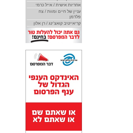
אחריות אישית / אייל כרמי
עניין של חיים ומוות / צח
פלדמן
קריאייטיב קואצ'ינג / רן אלון