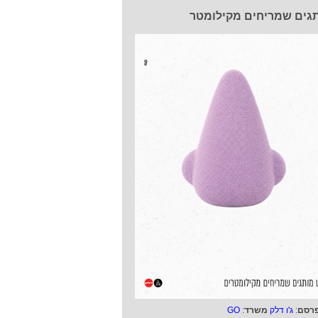
גים שמריחים מקילומטר
רסם
:
ג'ו דלק
משרד
:
GO