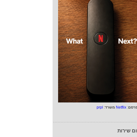
רסם
:
Netflix
משרד
:
prpl
ם שירות