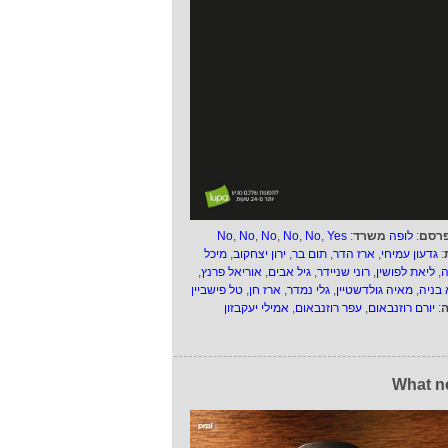
רסם
:
לופה
משרד
:
Yes
,
No
,
No
,
No
,
No
,
No
:
גדעון עמיחי
,
ארז הדר
,
תום בר
,
ירון יצחקוב
,
מיכל
ה
,
ליאת לפושין
,
רוני שניידר
,
גיל אבים
,
אוריאל פרנץ
,
 בניה
,
מאיה גולדשטיין
,
גלי נמדר
,
ארז חן
,
טל פישביין
ה
:
יורם רוזנבאום
,
עפר רוזנבאום
,
אמילי יעקבזון
What n