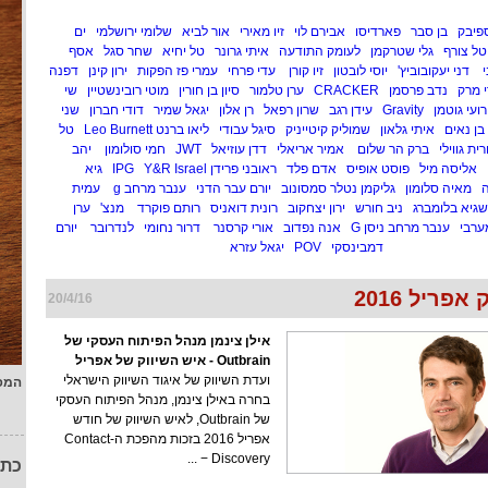
ספיבק
בן סבר
פארדיסו
אבירם לוי
זיו מאירי
אור לביא
שלומי ירושלמי
ים
טל צורף
גלי שטרקמן
לעומק התודעה
איתי גרונר
טל יחיא
שחר סגל
אסף
י
דני יעקובוביץ'
יוסי לובטון
זיו קורן
עדי פרחי
עמרי פז הפקות
ירון קינן
דפנה
י מרק
נדב פרסמן
CRACKER
ערן טלמור
סיון בן חורין
מוטי רובינשטיין
שי
רועי גוטמן
Gravity
עידן רגב
שרון רפאל
רן אלון
יגאל שמיר
דודי חברון
שני
 בן נאים
איתי גלאון
שמוליק קיטייניק
סיגל עבודי
ליאו ברנט Leo Burnett
טל
רית גווילי
ברק הר שלום
אמיר אריאלי
דדן עוזיאל
JWT
חמי סולומון
יהב
אליסה מיל
פוסט אופיס
אדם פלד
ראובני פרידן IPG
Y&R Israel
גיא
ה
מאיה סלומון
גליקמן נטלר סמסונוב
יורם עבר הדני
ענבר מרחב g
עמית
שגיא בלומברג
ניב חורש
ירון יצחקוב
רונית דואניס
רותם פוקרד
מנצ'
ערן
ערבי
ענבר מרחב ניסן G
אנה נפדוב
אורי קרסנר
דרור נחומי
לנדרובר
יורם
דמבינסקי
POV
יגאל עזרא
אפריל 2016
20/4/16
אילן צינמן מנהל הפיתוח העסקי של
Outbrain - איש השיווק של אפריל
ועדת השיווק של איגוד השיווק הישראלי
המפ
בחרה באילן צינמן, מנהל הפיתוח העסקי
של Outbrain, לאיש השיווק של חודש
אפריל 2016 בזכות מהפכת ה-Contact
Discovery − ...
כתו