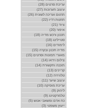
עריכת סרטים (28)
עיצוב תערוכות (27)
תרגום ועריכה לשונית (26)
תחנות רדיו (22)
ציוד (21)
איפור (20)
תכנון ורכש מדיה (18)
סטיילינג (18)
לימודים (16)
מדיה תכנון ובקרה (15)
מאגרי תמונות וסרטים (15)
צילום וידאו (14)
תוכנה ותקשורת (14)
קריינים (13)
טלוויזיה (12)
עיצוב שיער (11)
עריכת מוסיקה (10)
ליהוק (9)
טלמרקטינג (9)
כח אדם ומשאבי אנוש (5)
ייעוץ משפטי (3)