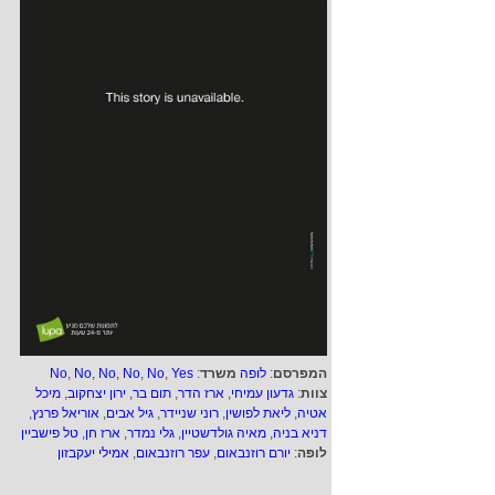
המפרסם
:
לופה
משרד
:
Yes
,
No
,
No
,
No
,
No
,
No
צוות
:
גדעון עמיחי
,
ארז הדר
,
תום בר
,
ירון יצחקוב
,
מיכל
אטיה
,
ליאת לפושין
,
רוני שניידר
,
גיל אבים
,
אוריאל פרנץ
,
דניא בניה
,
מאיה גולדשטיין
,
גלי נמדר
,
ארז חן
,
טל פישביין
לופה
:
יורם רוזנבאום
,
עפר רוזנבאום
,
אמילי יעקבזון