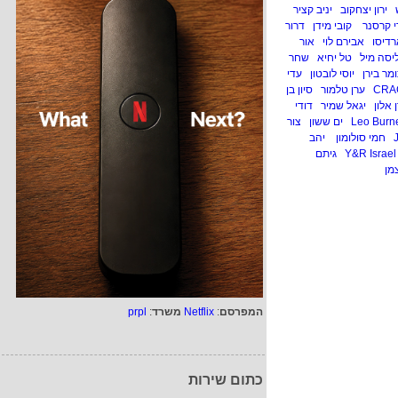
ירון יצחקוב
יניב קציר
י קרסנר
קובי מידן
דרור
דיסו
אבירם לוי
אור
יסה מיל
טל יחיא
שחר
מר בירן
יוסי לובטון
עדי
CRA
ערן טלמור
סיון בן
ן אלון
יגאל שמיר
דודי
ים ששון
צור
חמי סולומון
יהב
Y&R Israel
גיתם
מן
המפרסם
:
Netflix
משרד
:
prpl
כתום שירות