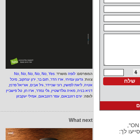
המפרסם
:
לופה
משרד
:
Yes
,
No
,
No
,
No
,
No
,
No
צוות
:
גדעון עמיחי
,
ארז הדר
,
תום בר
,
ירון יצחקוב
,
מיכל
אטיה
,
ליאת לפושין
,
רוני שניידר
,
גיל אבים
,
אוריאל פרנץ
,
דניא בניה
,
מאיה גולדשטיין
,
גלי נמדר
,
ארז חן
,
טל פישביין
לופה
:
יורם רוזנבאום
,
עפר רוזנבאום
,
אמילי יעקבזון
ם
What next
ייעו לך: