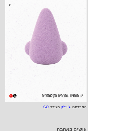
המפרסם
:
ג'ו דלק
משרד
:
GO
עושים באהבה