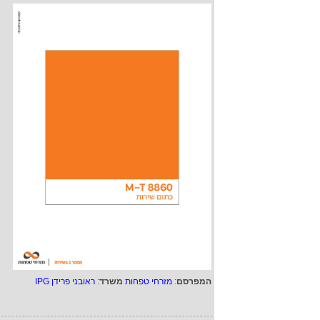
המפרסם
:
מזרחי טפחות
משרד
:
ראובני פרידן IPG