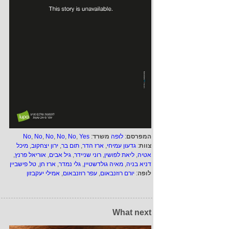
המפרסם
:
לופה
משרד
:
Yes
,
No
,
No
,
No
,
No
,
No
צוות
:
גדעון עמיחי
,
ארז הדר
,
תום בר
,
ירון יצחקוב
,
מיכל
אטיה
,
ליאת לפושין
,
רוני שניידר
,
גיל אבים
,
אוריאל פרנץ
,
דניא בניה
,
מאיה גולדשטיין
,
גלי נמדר
,
ארז חן
,
טל פישביין
לופה
:
יורם רוזנבאום
,
עפר רוזנבאום
,
אמילי יעקבזון
What next