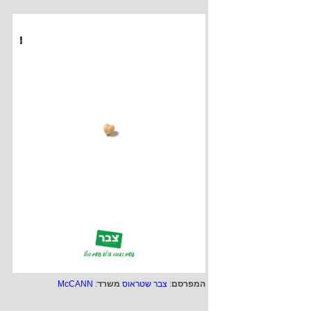
המפרסם
:
צבר שטראוס
משרד
:
McCANN