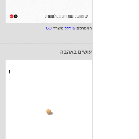
המפרסם
:
ג'ו דלק
משרד
:
GO
עושים באהבה