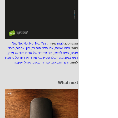
המפרסם
:
לופה
משרד
:
Yes
,
No
,
No
,
No
,
No
,
No
צוות
:
גדעון עמיחי
,
ארז הדר
,
תום בר
,
ירון יצחקוב
,
מיכל
אטיה
,
ליאת לפושין
,
רוני שניידר
,
גיל אבים
,
אוריאל פרנץ
,
דניא בניה
,
מאיה גולדשטיין
,
גלי נמדר
,
ארז חן
,
טל פישביין
לופה
:
יורם רוזנבאום
,
עפר רוזנבאום
,
אמילי יעקבזון
What next