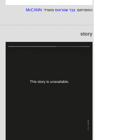
המפרסם
:
צבר שטראוס
משרד
:
McCANN
story