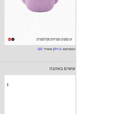
המפרסם
:
ג'ו דלק
משרד
:
GO
עושים באהבה