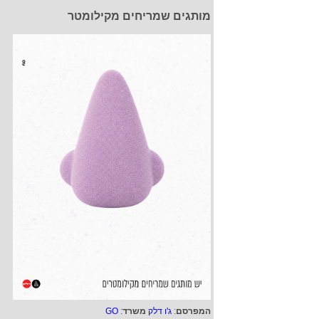
מותגים שמריחים מקילומטר
המפרסם
:
ג'ו דלק
משרד
:
GO