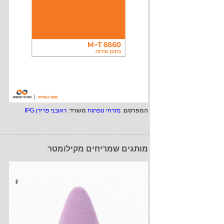
המפרסם
:
מזרחי טפחות
משרד
:
ראובני פרידן IPG
מותגים שמריחים מקילומטר