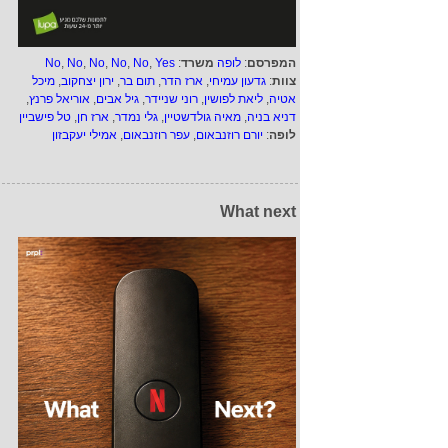
המפרסם
:
לופה
משרד
:
Yes
,
No
,
No
,
No
,
No
,
No
צוות
:
גדעון עמיחי
,
ארז הדר
,
תום בר
,
ירון יצחקוב
,
מיכל
אטיה
,
ליאת לפושין
,
רוני שניידר
,
גיל אבים
,
אוריאל פרנץ
,
דניא בניה
,
מאיה גולדשטיין
,
גלי נמדר
,
ארז חן
,
טל פישביין
לופה
:
יורם רוזנבאום
,
עפר רוזנבאום
,
אמילי יעקבזון
What next