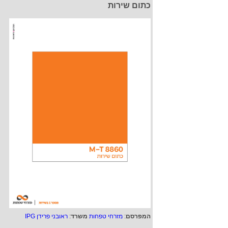
כתום שירות
המפרסם
:
מזרחי טפחות
משרד
:
ראובני פרידן IPG