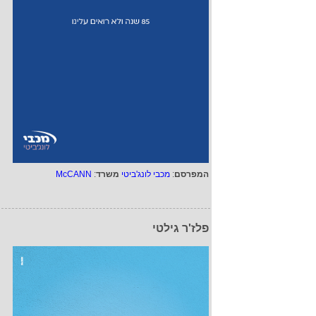
המפרסם
:
מכבי לונג'ביטי
משרד
:
McCANN
פלז'ר גילטי