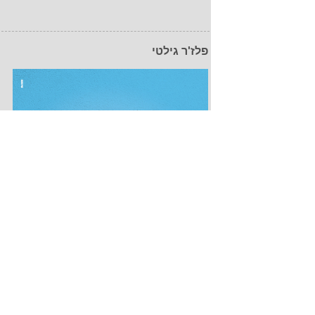
פלז'ר גילטי