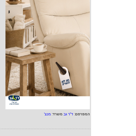
המפרסם
:
ד"ר גב
משרד
:
מנצ'