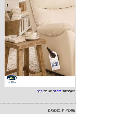
המפרסם
:
ד"ר גב
משרד
:
מנצ'
שאריות בוטנים