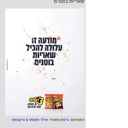
שאריות בוטנים
המפרסם
:
צ'יטוס
משרד
:
אדלר חומסקי & וורשבסקי