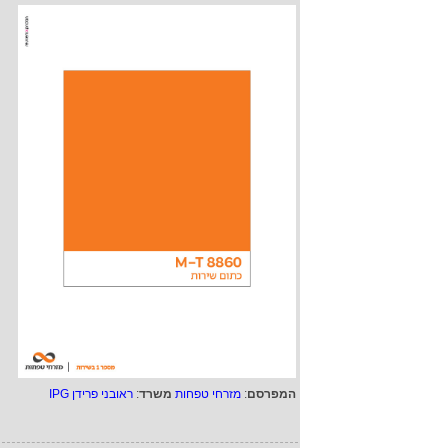
המפרסם
:
מזרחי טפחות
משרד
:
ראובני פרידן IPG