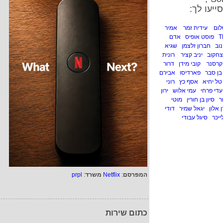
ייעו לך:
לום
עידית זמר
אמיר
פוסט אופיס
אדם
וב
חברון זלצמן
שגיא
יצחקוב
יניב קציר
רונית
 קרסנר
קובי מידן
דרור
בן סבר
פארדיסו
אבירם
טל יחיא
אסף כץ
רוני
עדי פרחי
עמי אלוש
ירון
ר
סיון בן חורין
מוטי
ן אלון
יגאל שמיר
דודי
ייכר
סיגל עבודי
המפרסם
:
Netflix
משרד
:
prpl
כתום שירות