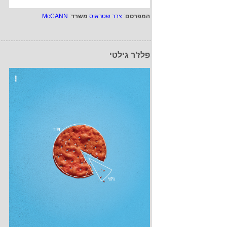
המפרסם
:
צבר שטראוס
משרד
:
McCANN
פלז'ר גילטי