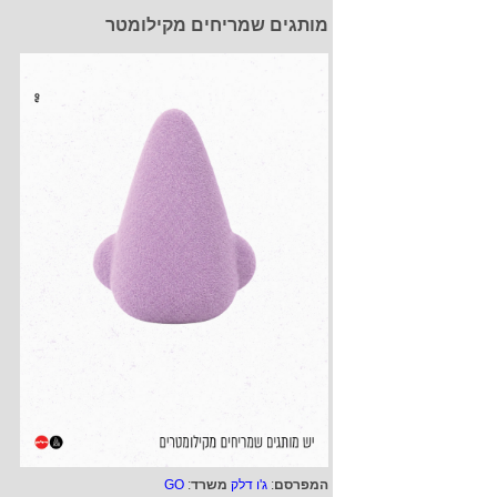
מותגים שמריחים מקילומטר
המפרסם
:
ג'ו דלק
משרד
:
GO