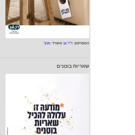
המפרסם
:
ד"ר גב
משרד
:
מנצ'
שאריות בוטנים