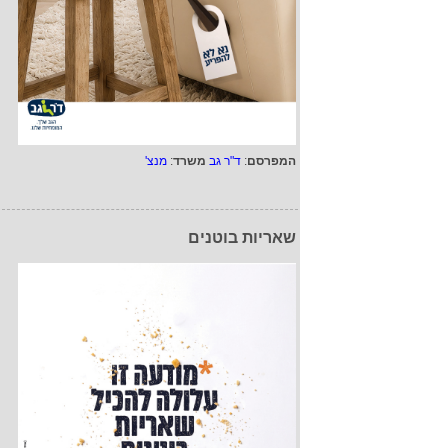
המפרסם
:
ד"ר גב
משרד
:
מנצ'
שאריות בוטנים