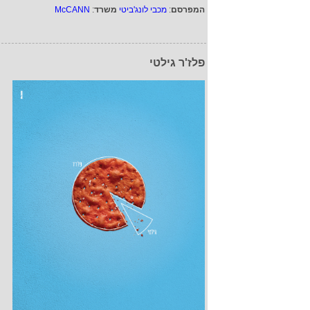
המפרסם
:
מכבי לונג'ביטי
משרד
:
McCANN
פלז'ר גילטי