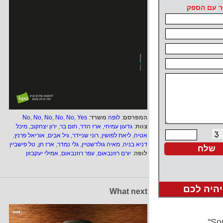
ר עם הספק
המפרסם
:
לופה
משרד
:
Yes
,
No
,
No
,
No
,
No
,
No
צוות
:
גדעון עמיחי
,
ארז הדר
,
תום בר
,
ירון יצחקוב
,
מיכל
אטיה
,
ליאת לפושין
,
רוני שניידר
,
גיל אבים
,
אוריאל פרנץ
,
דניא בניה
,
מאיה גולדשטיין
,
גלי נמדר
,
ארז חן
,
טל פישביין
לופה
:
יורם רוזנבאום
,
עפר רוזנבאום
,
אמילי יעקבזון
יהיה לכם
What next