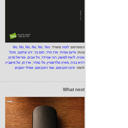
המפרסם
:
לופה
משרד
:
Yes
,
No
,
No
,
No
,
No
,
No
צוות
:
גדעון עמיחי
,
ארז הדר
,
תום בר
,
ירון יצחקוב
,
מיכל
אטיה
,
ליאת לפושין
,
רוני שניידר
,
גיל אבים
,
אוריאל פרנץ
,
דניא בניה
,
מאיה גולדשטיין
,
גלי נמדר
,
ארז חן
,
טל פישביין
לופה
:
יורם רוזנבאום
,
עפר רוזנבאום
,
אמילי יעקבזון
What next