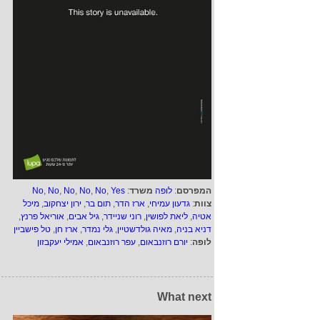
המפרסם
:
לופה
משרד
:
Yes
,
No
,
No
,
No
,
No
,
No
צוות
:
גדעון עמיחי
,
ארז הדר
,
תום בר
,
ירון יצחקוב
,
מיכל
אטיה
,
ליאת לפושין
,
רוני שניידר
,
גיל אבים
,
אוריאל פרנץ
,
דניא בניה
,
מאיה גולדשטיין
,
גלי נמדר
,
ארז חן
,
טל פישביין
לופה
:
יורם רוזנבאום
,
עפר רוזנבאום
,
אמילי יעקבזון
What next