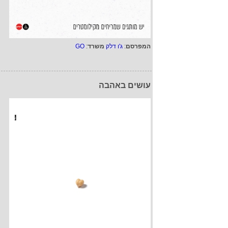
המפרסם
:
ג'ו דלק
משרד
:
GO
עושים באהבה