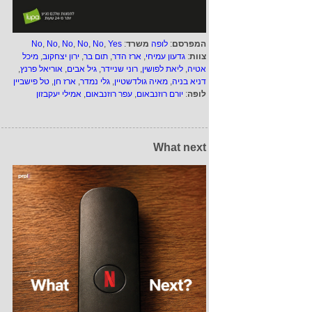
המפרסם
:
לופה
משרד
:
Yes
,
No
,
No
,
No
,
No
,
No
צוות
:
גדעון עמיחי
,
ארז הדר
,
תום בר
,
ירון יצחקוב
,
מיכל
אטיה
,
ליאת לפושין
,
רוני שניידר
,
גיל אבים
,
אוריאל פרנץ
,
דניא בניה
,
מאיה גולדשטיין
,
גלי נמדר
,
ארז חן
,
טל פישביין
לופה
:
יורם רוזנבאום
,
עפר רוזנבאום
,
אמילי יעקבזון
What next