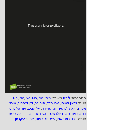
המפרסם
:
לופה
משרד
:
Yes
,
No
,
No
,
No
,
No
,
No
צוות
:
גדעון עמיחי
,
ארז הדר
,
תום בר
,
ירון יצחקוב
,
מיכל
אטיה
,
ליאת לפושין
,
רוני שניידר
,
גיל אבים
,
אוריאל פרנץ
,
דניא בניה
,
מאיה גולדשטיין
,
גלי נמדר
,
ארז חן
,
טל פישביין
לופה
:
יורם רוזנבאום
,
עפר רוזנבאום
,
אמילי יעקבזון