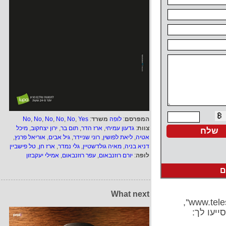
המפרסם
:
לופה
משרד
:
Yes
,
No
,
No
,
No
,
No
,
No
צוות
:
גדעון עמיחי
,
ארז הדר
,
תום בר
,
ירון יצחקוב
,
מיכל
אטיה
,
ליאת לפושין
,
רוני שניידר
,
גיל אבים
,
אוריאל פרנץ
,
דניא בניה
,
מאיה גולדשטיין
,
גלי נמדר
,
ארז חן
,
טל פישביין
לופה
:
יורם רוזנבאום
,
עפר רוזנבאום
,
אמילי יעקבזון
ם
What next
ייעו לך: