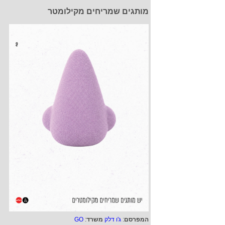
מותגים שמריחים מקילומטר
המפרסם
:
ג'ו דלק
משרד
:
GO