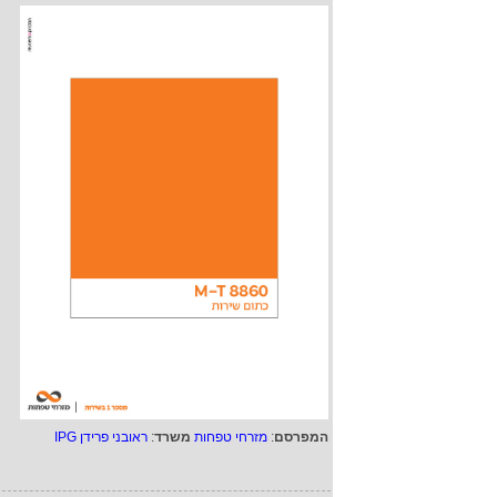
המפרסם
:
מזרחי טפחות
משרד
:
ראובני פרידן IPG