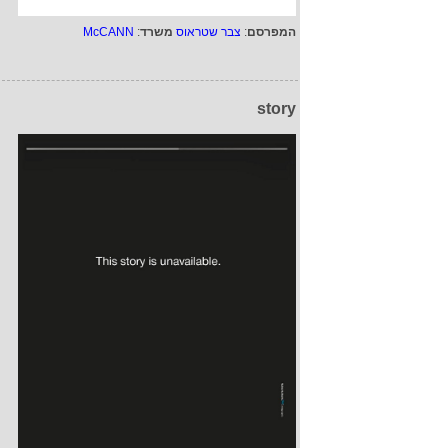
המפרסם
:
צבר שטראוס
משרד
:
McCANN
story