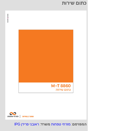
כתום שירות
המפרסם
:
מזרחי טפחות
משרד
:
ראובני פרידן IPG