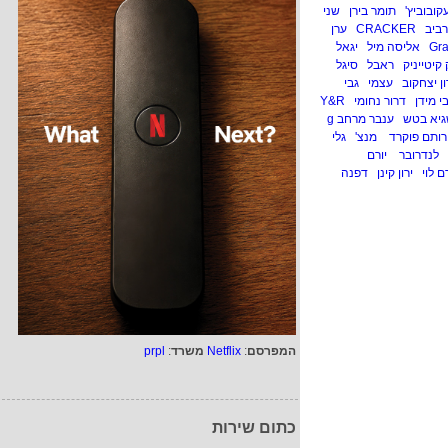
עקובוביץ'
תומר בירן
שני
רביב
CRACKER
ערן
Gra
אליסה מיל
יגאל
קיטייניק
ראבל
סיגל
ון יצחקוב
עצמי
גבי
י מידן
דרור נחומי
Y&R
יא בטש
ענבר מרחב g
רותם פוקרד
מנצ'
גלי
לנדרובר
יורם
ם לוי
ירון קינן
דפנה
המפרסם
:
Netflix
משרד
:
prpl
כתום שירות