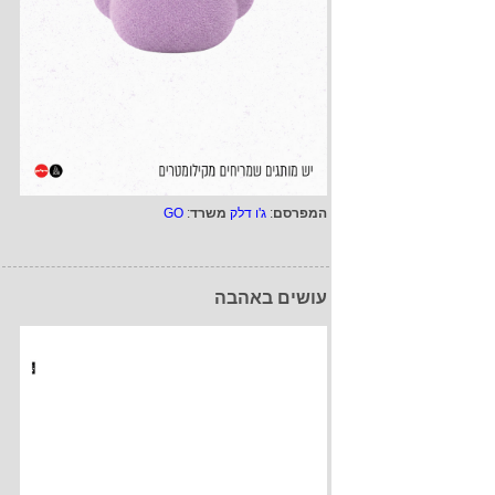
המפרסם
:
ג'ו דלק
משרד
:
GO
עושים באהבה