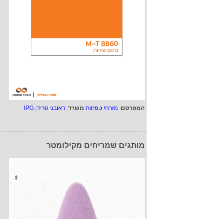
המפרסם
:
מזרחי טפחות
משרד
:
ראובני פרידן IPG
מותגים שמריחים מקילומטר