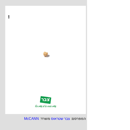
המפרסם
:
צבר שטראוס
משרד
:
McCANN