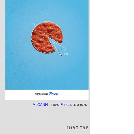
המפרסם
:
Fitness
משרד
:
McCANN
יוצר באזזז