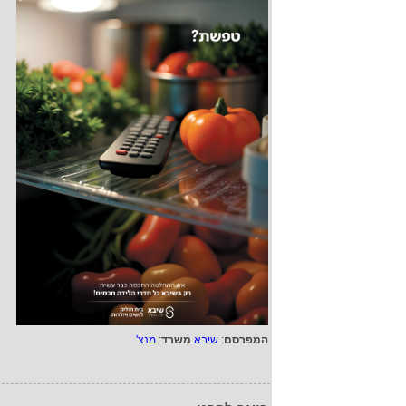
המפרסם
:
שיבא
משרד
:
מנצ'