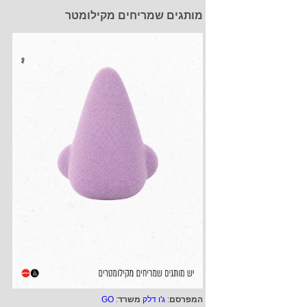
מותגים שמריחים מקילומטר
המפרסם
:
ג'ו דלק
משרד
:
GO