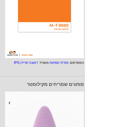
המפרסם
:
מזרחי טפחות
משרד
:
ראובני פרידן IPG
מותגים שמריחים מקילומטר