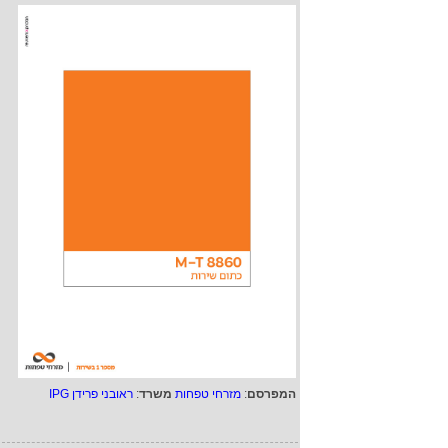
המפרסם
:
מזרחי טפחות
משרד
:
ראובני פרידן IPG