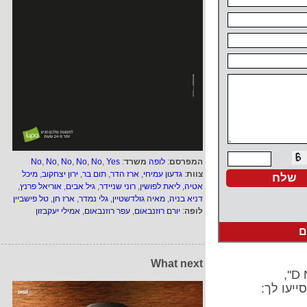
המפרסם
:
לופה
משרד
:
Yes
,
No
,
No
,
No
,
No
,
No
צוות
:
גדעון עמיחי
,
ארז הדר
,
תום בר
,
ירון יצחקוב
,
מיכל
אטיה
,
ליאת לפושין
,
רוני שניידר
,
גיל אבים
,
אוריאל פרנץ
,
דניא בניה
,
מאיה גולדשטיין
,
גלי נמדר
,
ארז חן
,
טל פישביין
לופה
:
יורם רוזנבאום
,
עפר רוזנבאום
,
אמילי יעקבזון
ם
What next
ייעו לך: