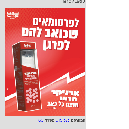
כואב לפרגן
המפרסם
:
כצט CTS
משרד
:
GO