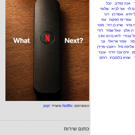
אנה נפדוב
יובל
 לוי
אור לביא
שלומי
 יחיא
אסף כץ
רוני
עמרי פז הפקות
עמי
 צרור
שרון בן דוד
מוטי
רן אלון
יגאל שמיר
דודי
ל עבודי
ליאו ברנט Leo
זמר
אמיר אריאלי
גבי
אליסה מיל
ראובני פרידן
ן
יורם עבר הדני
ענבר
ר
שגיא בלומברג
רותם
המפרסם
:
Netflix
משרד
:
prpl
כתום שירות