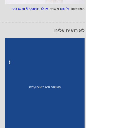
המפרסם
:
צ'יטוס
משרד
:
אדלר חומסקי & וורשבסקי
לא רואים עלינו