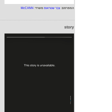
המפרסם
:
צבר שטראוס
משרד
:
McCANN
story