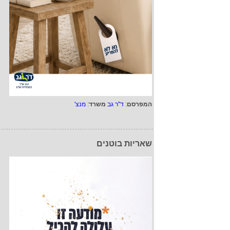
המפרסם
:
ד"ר גב
משרד
:
מנצ'
שאריות בוטנים