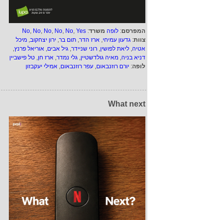
המפרסם
:
לופה
משרד
:
Yes
,
No
,
No
,
No
,
No
,
No
צוות
:
גדעון עמיחי
,
ארז הדר
,
תום בר
,
ירון יצחקוב
,
מיכל
אטיה
,
ליאת לפושין
,
רוני שניידר
,
גיל אבים
,
אוריאל פרנץ
,
דניא בניה
,
מאיה גולדשטיין
,
גלי נמדר
,
ארז חן
,
טל פישביין
לופה
:
יורם רוזנבאום
,
עפר רוזנבאום
,
אמילי יעקבזון
What next