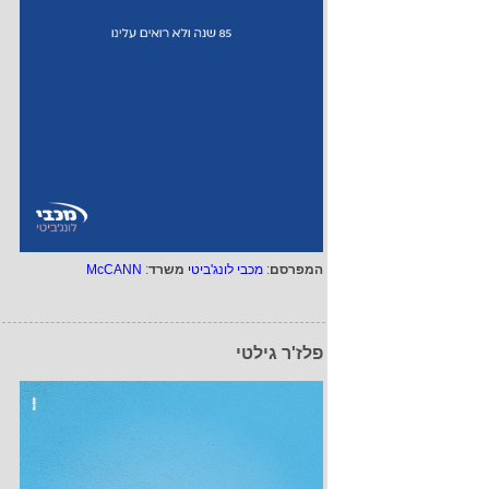
המפרסם
:
מכבי לונג'ביטי
משרד
:
McCANN
פלז'ר גילטי