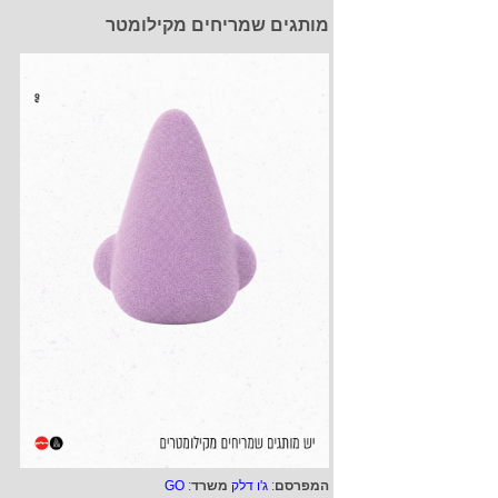
מותגים שמריחים מקילומטר
המפרסם
:
ג'ו דלק
משרד
:
GO