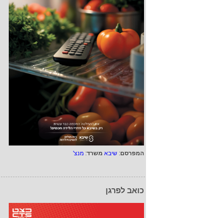
המפרסם
:
שיבא
משרד
:
מנצ'
כואב לפרגן