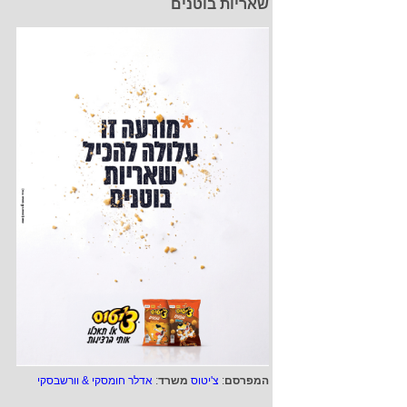
שאריות בוטנים
המפרסם
:
צ'יטוס
משרד
:
אדלר חומסקי & וורשבסקי