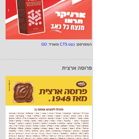
המפרסם
:
כצט CTS
משרד
:
GO
פרוסה ארצית