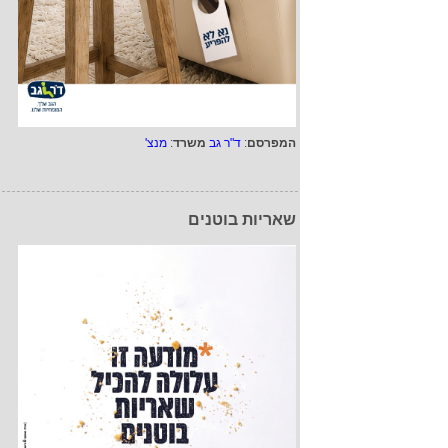
המפרסם
:
ד"ר גב
משרד
:
מנצ'
שאריות בוטנים