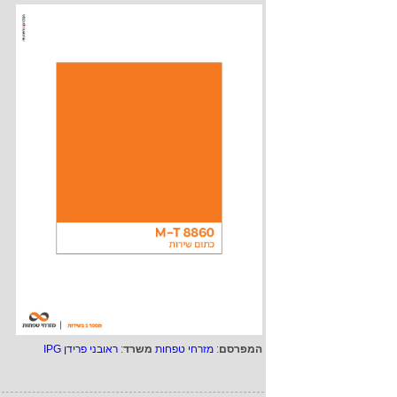
המפרסם
:
מזרחי טפחות
משרד
:
ראובני פרידן IPG