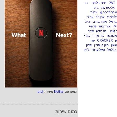
JWT
חמי סולומון
יהב
אליסה מיל
גיא
נבר מרחב g
עמית
לומברג
ערן ניר
אביב
וזיאל
אנה נפדוב
יגאל
לוי
אור לביא
שלומי
 ששון
טל יחיא
שחר
י לובטון
עדי פרחי
עמרי
ן
CRACKER
ערן
וטמן
סיון בן חורין
שרון
בצלאל
סיגל עבודי
ליאו
המפרסם
:
Netflix
משרד
:
prpl
כתום שירות