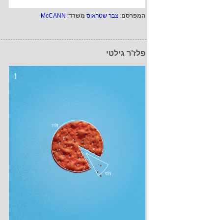
המפרסם
:
צבר שטראוס
משרד
:
McCANN
פלז'ר גילטי