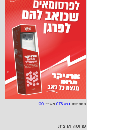
המפרסם
:
כצט CTS
משרד
:
GO
פרוסה ארצית