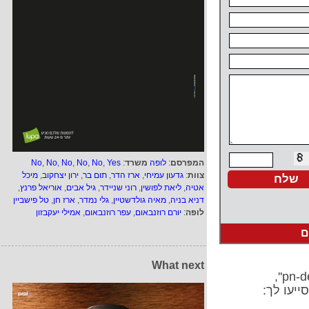
המפרסם
:
לופה
משרד
:
Yes
,
No
,
No
,
No
,
No
,
No
צוות
:
גדעון עמיחי
,
ארז הדר
,
תום בר
,
ירון יצחקוב
,
מיכל
אטיה
,
ליאת לפושין
,
רוני שניידר
,
גיל אבים
,
אוריאל פרנץ
,
דניא בניה
,
מאיה גולדשטיין
,
גלי נמדר
,
ארז חן
,
טל פישביין
לופה
:
יורם רוזנבאום
,
עפר רוזנבאום
,
אמילי יעקבזון
ם
What next
ייעו לך: