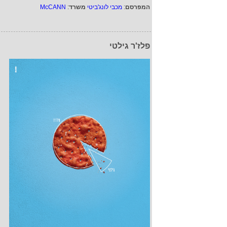
המפרסם
:
מכבי לונג'ביטי
משרד
:
McCANN
פלז'ר גילטי