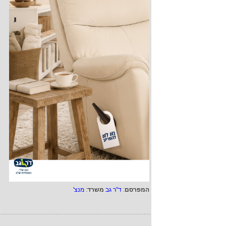
המפרסם
:
ד"ר גב
משרד
:
מנצ'