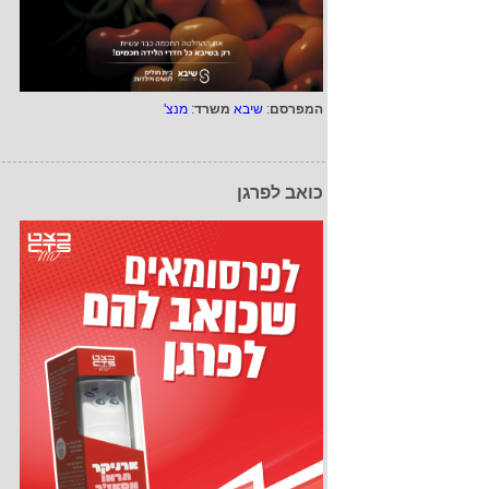
המפרסם
:
שיבא
משרד
:
מנצ'
כואב לפרגן