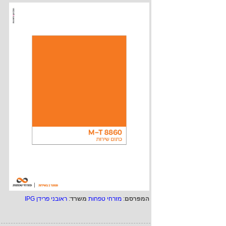
המפרסם
:
מזרחי טפחות
משרד
:
ראובני פרידן IPG