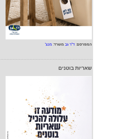
המפרסם
:
ד"ר גב
משרד
:
מנצ'
שאריות בוטנים