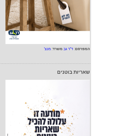
המפרסם
:
ד"ר גב
משרד
:
מנצ'
שאריות בוטנים