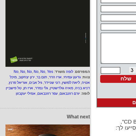
המפרסם
:
לופה
משרד
:
Yes
,
No
,
No
,
No
,
No
,
No
צוות
:
גדעון עמיחי
,
ארז הדר
,
תום בר
,
ירון יצחקוב
,
מיכל
אטיה
,
ליאת לפושין
,
רוני שניידר
,
גיל אבים
,
אוריאל פרנץ
,
דניא בניה
,
מאיה גולדשטיין
,
גלי נמדר
,
ארז חן
,
טל פישביין
לופה
:
יורם רוזנבאום
,
עפר רוזנבאום
,
אמילי יעקבזון
ם
What next
ייעו לך: