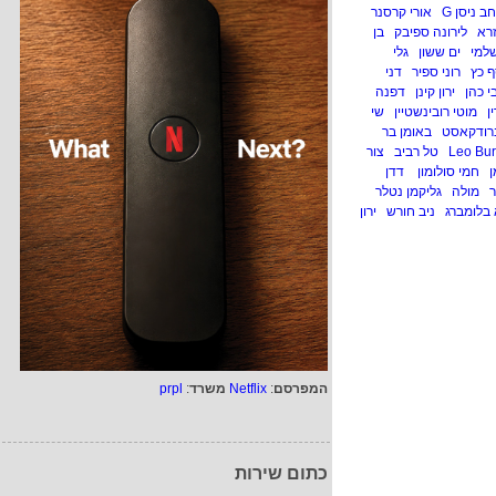
 ניסן G
אורי קרסנר
זרא
לירונה ספיבק
בן
שלמי
ים ששון
גלי
 כץ
רוני ספיר
דני
י כהן
ירון קינן
דפנה
ן
מוטי רובינשטיין
שי
רודקאסט
באומן בר
טל רביב
צור
ן
חמי סולומון
דדן
ר
מולה
גליקמן נטלר
 בלומברג
ניב חורש
ירון
המפרסם
:
Netflix
משרד
:
prpl
כתום שירות