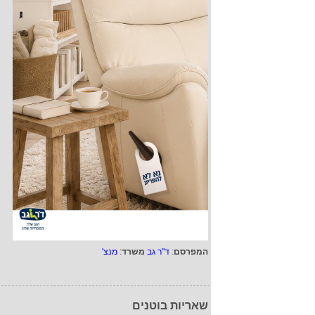
המפרסם
:
ד"ר גב
משרד
:
מנצ'
שאריות בוטנים