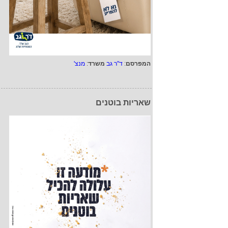
המפרסם
:
ד"ר גב
משרד
:
מנצ'
שאריות בוטנים