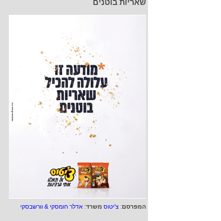
שאריות בוטנים
המפרסם
:
צ'יטוס
משרד
:
אדלר חומסקי & וורשבסקי