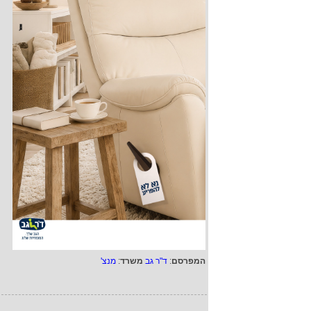
המפרסם
:
ד"ר גב
משרד
:
מנצ'