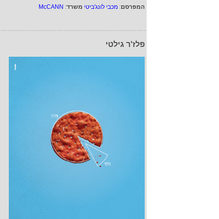
המפרסם
:
מכבי לונג'ביטי
משרד
:
McCANN
פלז'ר גילטי