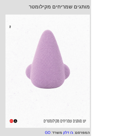
מותגים שמריחים מקילומטר
המפרסם
:
ג'ו דלק
משרד
:
GO