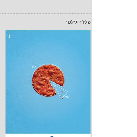
פלז'ר גילטי