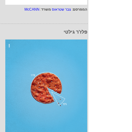
המפרסם
:
צבר שטראוס
משרד
:
McCANN
פלז'ר גילטי