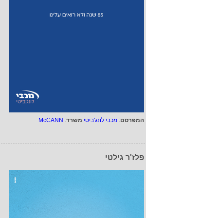
המפרסם
:
מכבי לונג'ביטי
משרד
:
McCANN
פלז'ר גילטי