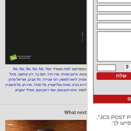
המפרסם
:
לופה
משרד
:
Yes
,
No
,
No
,
No
,
No
,
No
צוות
:
גדעון עמיחי
,
ארז הדר
,
תום בר
,
ירון יצחקוב
,
מיכל
אטיה
,
ליאת לפושין
,
רוני שניידר
,
גיל אבים
,
אוריאל פרנץ
,
דניא בניה
,
מאיה גולדשטיין
,
גלי נמדר
,
ארז חן
,
טל פישביין
לופה
:
יורם רוזנבאום
,
עפר רוזנבאום
,
אמילי יעקבזון
ם
What next
ייעו לך: