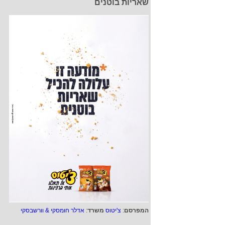
שאריות בוטנים
המפרסם
:
צ'יטוס
משרד
:
אדלר חומסקי & וורשבסקי