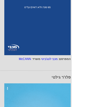
המפרסם
:
מכבי לונג'ביטי
משרד
:
McCANN
פלז'ר גילטי