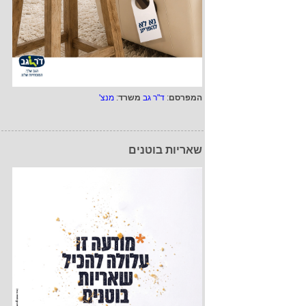
המפרסם
:
ד"ר גב
משרד
:
מנצ'
שאריות בוטנים