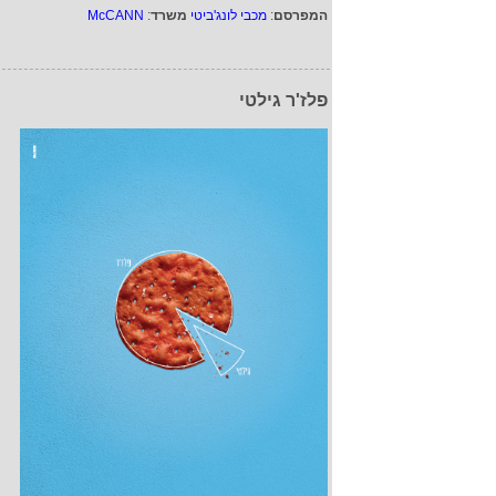
המפרסם
:
מכבי לונג'ביטי
משרד
:
McCANN
פלז'ר גילטי