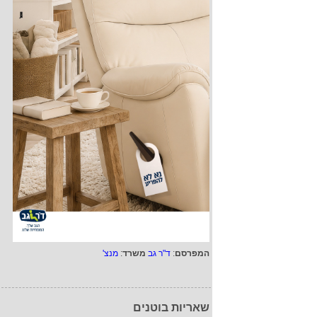
המפרסם
:
ד"ר גב
משרד
:
מנצ'
שאריות בוטנים