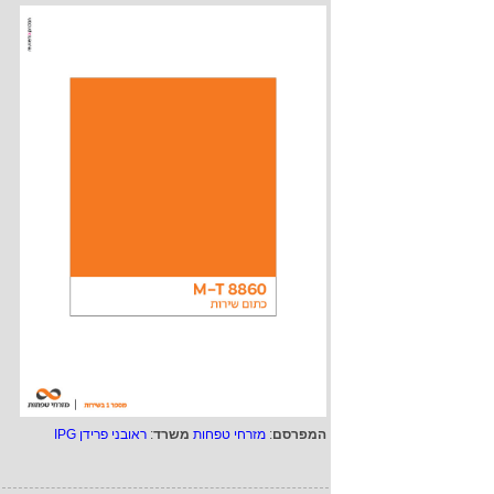
המפרסם
:
מזרחי טפחות
משרד
:
ראובני פרידן IPG