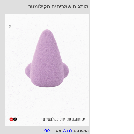
מותגים שמריחים מקילומטר
המפרסם
:
ג'ו דלק
משרד
:
GO