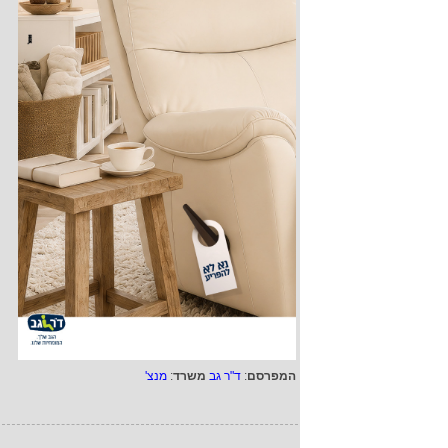
המפרסם
:
ד"ר גב
משרד
:
מנצ'