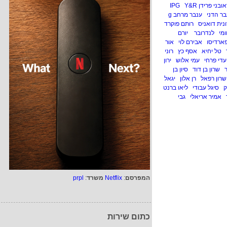
ובני פרידן IPG
Y&R
בר הדני
ענבר מרחב g
ונית דואניס
רותם פוקרד
ומי
לנדרובר
יורם
ארדיסו
אבירם לוי
אור
טל יחיא
אסף כץ
רוני
עדי פרחי
עמי אלוש
ירון
שרון בן דוד
סיון בן
שרון רפאל
רן אלון
יגאל
ק
סיגל עבודי
ליאו ברנט
אמיר אריאלי
גבי
המפרסם
:
Netflix
משרד
:
prpl
כתום שירות