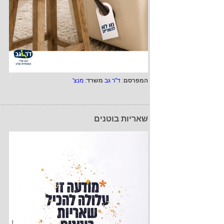
המפרסם
:
ד"ר גב
משרד
:
מנצ'
שאריות בוטנים