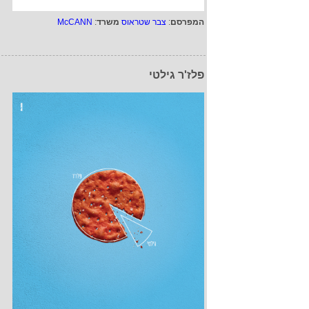
המפרסם
:
צבר שטראוס
משרד
:
McCANN
פלז'ר גילטי