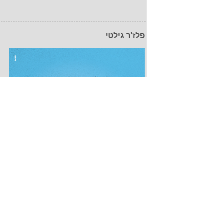
פלז'ר גילטי