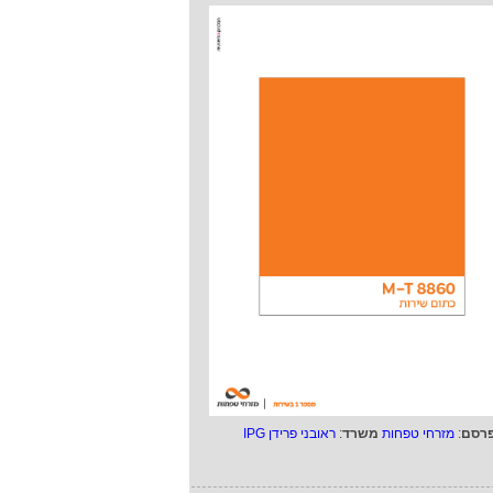
רסם
:
מזרחי טפחות
משרד
:
ראובני פרידן IPG