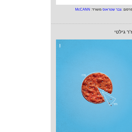
רסם
:
צבר שטראוס
משרד
:
McCANN
'ר גילטי