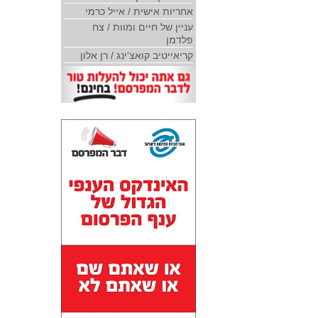
אחריות אישית / אייל כרמי
עניין של חיים ומוות / צח
פלדמן
קריאייטיב קואצ'ינג / רן אלון