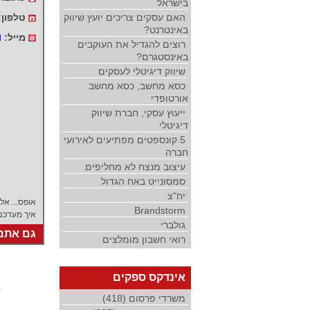
בישראל
האם עסקים צריכים יועץ שיווק
טלפון:
באינטרנט?
מייל:
l
רוצים להגדיל את העוקבים
באינסטגרם?
שיווק דיגיטלי לעסקים
כסא מחשב, כסא מחשב
אורטופדי
ייעוץ עסקי, חברת שיווק
דיגיטלי
5 קונספטים מפתיעים לאירועי
חברה
עיצוב מנצח לא מחליפים
סמסונייט באח הגדול
יח"צ
אופס... אל
Brandstorm
איך מעדכנ
גולברי
גם אתם 
רואי חשבון מומלצים
אינדקס ספקים
י
משרדי פרסום (418)