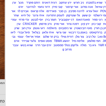
ר
שגיא בלומברג
ניב חורש
ירון יצחקוב
רונית דואניס
רותם פוקרד
מנצ'
ערן
דן עוזיאל
אנה נפדוב
אורי קרסנר
קובי מידן
דרור נחומי
לנדרובר
יורם
PO
יגאל עזרא
לירונה ספיבק
בן סבר
פארדיסו
אלה קראוס
אבירם לוי
אור
מי ירושלמי
ים ששון
גלי שטרקמן
לעומק התודעה
איתי גרונר
טל יחיא
שחר
רוני ספיר
סאונדהאוס
דני יעקובוביץ'
תומר בירן
יוסי לובטון
עדי פרחי
עמרי
ות
קובי כהן
ירון קינן
דפנה צרור
אורי מרק
נדב פרסמן
CRACKER
ערן
ון בן חורין
מוטי רובינשטיין
שי ניסנבוים
מיאלמה
רועי גוטמן
עידן רגב
שרון
ן
ברודקאסט
באומן בר ריבנאי
שני גרשי
איתי גלאון
בצלאל
סיגל עבודי
ליאו
טל רביב
צור גולן
דורית גווילי
ברק הר שלום
אמיר אריאלי
עצמי
גבי
J
חמי סולומון
אליסה מיל
יהושע TBWA
פוסט אופיס
גלעד שניידר
אדם
Y&R I
גיא בר
מולה
גליקמן נטלר סמסונוב
יורם עבר הדני
שגיא בטש
ענבר
מרחב g
המפ
כתו