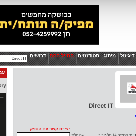
יגיטל
מיתוג
סטודנטים
המייל החם
דרושים
עבו
ory
Direct IT
ר
יצירת קשר עם הספק
:
יד חרוצים 14 תל-אביב
שם מלא: