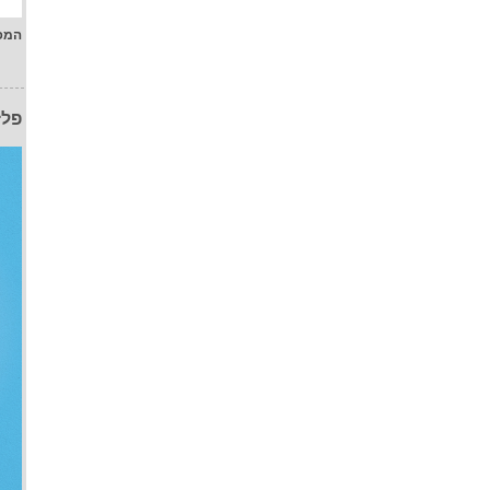
המפ
פלז