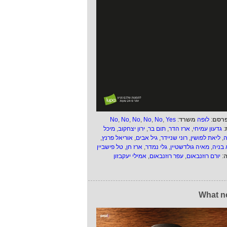
רסם
:
לופה
משרד
:
Yes
,
No
,
No
,
No
,
No
,
No
:
גדעון עמיחי
,
ארז הדר
,
תום בר
,
ירון יצחקוב
,
מיכל
ה
,
ליאת לפושין
,
רוני שניידר
,
גיל אבים
,
אוריאל פרנץ
,
 בניה
,
מאיה גולדשטיין
,
גלי נמדר
,
ארז חן
,
טל פישביין
ה
:
יורם רוזנבאום
,
עפר רוזנבאום
,
אמילי יעקבזון
What n