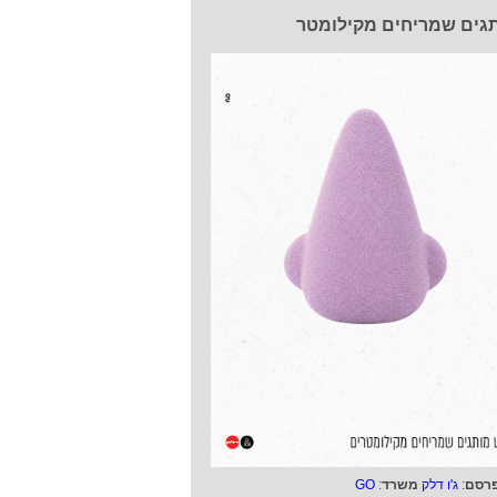
גים שמריחים מקילומטר
רסם
:
ג'ו דלק
משרד
:
GO