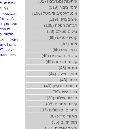
עיתונות ומגזינים (327)
עמית סטול
יחסי ציבור (319)
ניר
ד
אינטראקטיב ודיגיטל (190)
דמבינסקי
V
לביא
שלו
עיצוב גרפי (119)
סגל
אסף כץ
חברות הפקה (105)
פז הפק
צילום סטילס (88)
טלמור
סי
קופירייטרים (68)
רפאל
רן אלו
אחר (57)
ברנט Leo Burnett
בתי דפוס (55)
זלצמן
WT
פלד
srael
סוכנויות וסוכנים (49)
קידום מכירות (49)
מיתוג (45)
מחקר וייעוץ (44)
בימוי (43)
פוסט פרודקשן (40)
דיוור ישיר (39)
חברות שילוט (39)
קידום אתרים (38)
אתרים ופורטלים (37)
מאגרי מידע (36)
מוסיקאים (35)
עיצוב אומנותי (31)