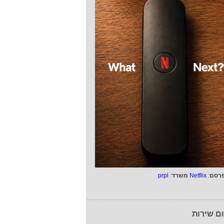
רסם
:
Netflix
משרד
:
prpl
ם שירות