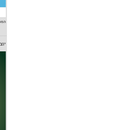
המפ
יוצ