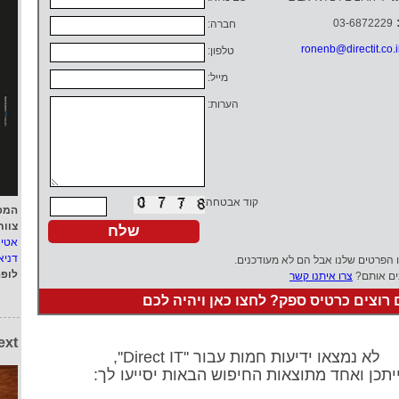
03-6872229
חברה:
ronenb@directit.co.i
טלפון:
מייל:
הערות:
קוד אבטחה:
המפ
צוות
אטי
דניא
ו הפרטים שלנו אבל הם לא מעודכנים.
לופ
ים אותם?
צרו איתנו קשר
רוצים כרטיס ספק? לחצו כאן ויהיה לכם
ext
לא נמצאו ידיעות חמות עבור ''Direct IT'',
יתכן ואחד מתוצאות החיפוש הבאות יסייעו לך: