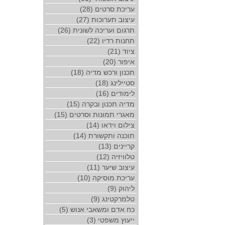
עריכת סרטים (28)
עיצוב תערוכות (27)
תרגום ועריכה לשונית (26)
תחנות רדיו (22)
ציוד (21)
איפור (20)
תכנון ורכש מדיה (18)
סטיילינג (18)
לימודים (16)
מדיה תכנון ובקרה (15)
מאגרי תמונות וסרטים (15)
צילום וידאו (14)
תוכנה ותקשורת (14)
קריינים (13)
טלוויזיה (12)
עיצוב שיער (11)
עריכת מוסיקה (10)
ליהוק (9)
טלמרקטינג (9)
כח אדם ומשאבי אנוש (5)
ייעוץ משפטי (3)