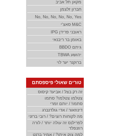
מקאן תל אביב
חברון זלצמן
No, No, No, No, No, Yes
M&C סאצ'י
ראובני פרידן IPG
באומן בר ריבנאי
גיתם BBDO
יהושע TBWA
ברוקנר יער לוי
טורים שאולי פיספסתם
זה רק בצל / אביעד קיסוס
צטלמו צטלמו? סתמו
סתמו! / יותם זמרי
דינוזאור / אדי גולדנברג
מה לקוחות רוצים? / רובי ברזני
לפרילנס זה עולה יותר / לורה
רוזנפלד
למה צוק איתן? / אמיר ברנט