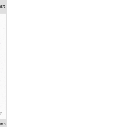
מות
המפ