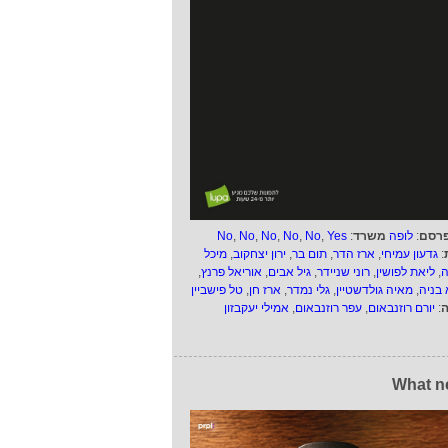
רסם
:
לופה
משרד
:
Yes
,
No
,
No
,
No
,
No
,
No
:
גדעון עמיחי
,
ארז הדר
,
תום בר
,
ירון יצחקוב
,
מיכל
ה
,
ליאת לפושין
,
רוני שניידר
,
גיל אבים
,
אוריאל פרנץ
,
 בניה
,
מאיה גולדשטיין
,
גלי נמדר
,
ארז חן
,
טל פישביין
ה
:
יורם רוזנבאום
,
עפר רוזנבאום
,
אמילי יעקבזון
What n