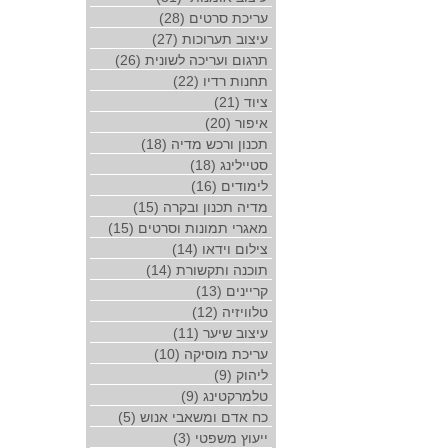
עריכת סרטים (28)
עיצוב תערוכות (27)
תרגום ועריכה לשונית (26)
תחנות רדיו (22)
ציוד (21)
איפור (20)
תכנון ורכש מדיה (18)
סטיילינג (18)
לימודים (16)
מדיה תכנון ובקרה (15)
מאגרי תמונות וסרטים (15)
צילום וידאו (14)
תוכנה ותקשורת (14)
קריינים (13)
טלוויזיה (12)
עיצוב שיער (11)
עריכת מוסיקה (10)
ליהוק (9)
טלמרקטינג (9)
כח אדם ומשאבי אנוש (5)
ייעוץ משפטי (3)