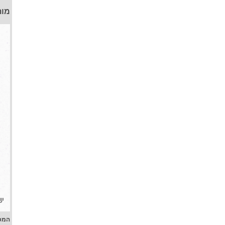
מות
המפ