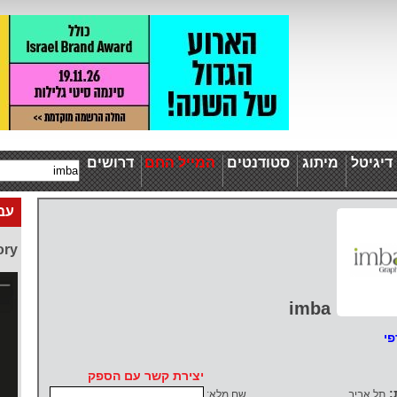
יגיטל
מיתוג
סטודנטים
המייל החם
דרושים
עבו
ory
imba
פי
יצירת קשר עם הספק
:
תל אביב
שם מלא: