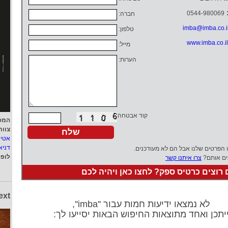
0544-980069
חברה:
imba@imba.co.i
טלפון:
www.imba.co.il
מייל:
הערות:
קוד אבטחה:
המפ
צוות
אטי
דניא
ו הפרטים שלנו אבל הם לא מעודכנים.
לופ
ים אותם?
צרו איתנו קשר
רוצים כרטיס ספק? לחצו כאן ויהיה לכם
ext
לא נמצאו ידיעות חמות עבור ''imba'',
יתכן ואחד מתוצאות החיפוש הבאות יסייעו לך: