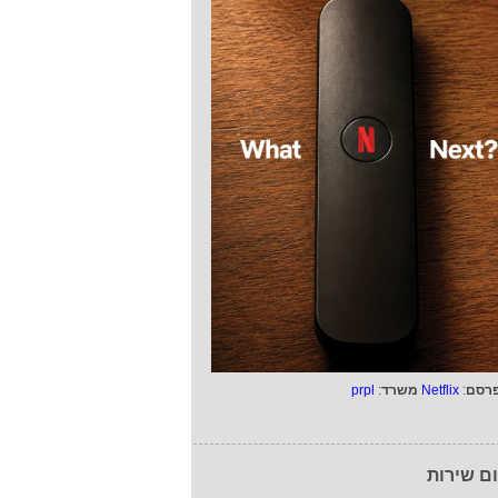
רסם
:
Netflix
משרד
:
prpl
ם שירות