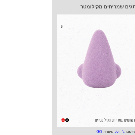
גים שמריחים מקילומטר
רסם
:
ג'ו דלק
משרד
:
GO