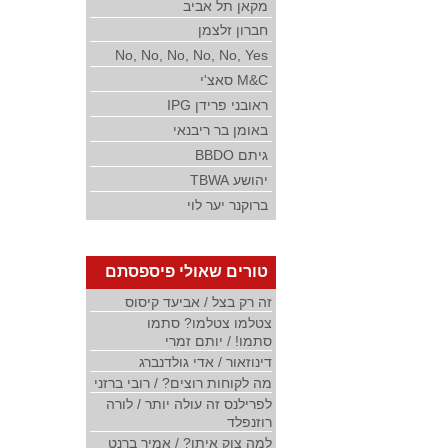
מקאן תל אביב
חברון זלצמן
No, No, No, No, No, Yes
M&C סאצ'י
ראובני פרידן IPG
באומן בר ריבנאי
גיתם BBDO
יהושע TBWA
ברוקנר יער לוי
טורים שאולי פיספסתם
זה רק בצל / אביעד קיסוס
צטלמו צטלמו? סתמו
סתמו! / יותם זמרי
דינוזאור / אדי גולדנברג
מה לקוחות רוצים? / רובי ברזני
לפרילנס זה עולה יותר / לורה
רוזנפלד
למה צוק איתן? / אמיר ברנט