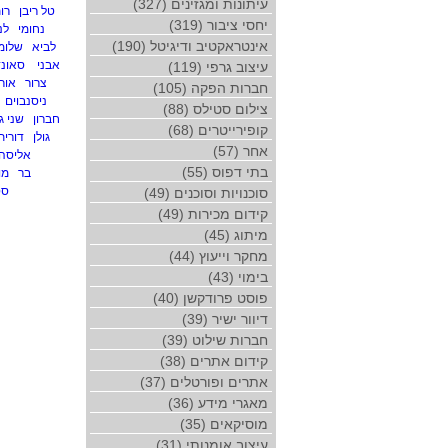
עיתונות ומגזינים (327)
טל ריבן
רו
יחסי ציבור (319)
נחומי
לנ
אינטראקטיב ודיגיטל (190)
לביא
שלומי
אבני
סאונ
עיצוב גרפי (119)
צרור
אור
חברות הפקה (105)
ניסנבוים
צילום סטילס (88)
חברון
שני ג
קופירייטרים (68)
גולן
דורית 
אחר (57)
אליסה 
בתי דפוס (55)
בר
מו
סט
סוכנויות וסוכנים (49)
קידום מכירות (49)
מיתוג (45)
מחקר וייעוץ (44)
בימוי (43)
פוסט פרודקשן (40)
דיוור ישיר (39)
חברות שילוט (39)
קידום אתרים (38)
אתרים ופורטלים (37)
מאגרי מידע (36)
מוסיקאים (35)
עיצוב אומנותי (31)