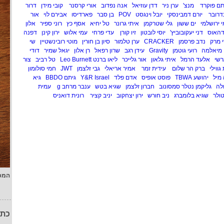
תם פוקרד
מנצ'
ערן ניר
דדן עוזיאל
אנה נפדוב
אורי קרסנר
קובי מידן
דרור
דרובר
יורם דמבינסקי
יובל וינגסט
POV
בן סבר
פארדיסו
אבירם לוי
אור
 ירושלמי
ים ששון
גלי שטרקמן
איתי גרונר
טל יחיא
אסף כץ
רוני ספיר
אלון
דהאוס
דני יעקובוביץ'
יוסי לובטון
זיו קורן
עדי פרחי
עמי אלוש
ירון קינן
דפנה
י מרק
נדב פרסמן
CRACKER
ערן טלמור
סיון בן חורין
מוטי רובינשטיין
שי
מיאלמה
רועי גוטמן
Gravity
עידן רגב
שרון רפאל
רן אלון
יגאל שמיר
דודי
רשי
אלעד הרמל
איתי גלאון
אור גלייכר
ליאו ברנט Leo Burnett
טל רביב
צור
גווילי
ברק הר שלום
עידית זמר
אמיר אריאלי
גבי זלצמן
JWT
חמי סולומון
מיל
יהושע TBWA
פוסט אופיס
אדם פלד
Y&R Israel
גיתם BBDO
גיא
לה
גליקמן נטלר סמסונוב
חברון זלצמן
שגיא בטש
ענבר מרחב g
עמית
ולר
שגיא בלומברג
ניב חורש
ירון יצחקוב
יניב קציר
רונית דואניס
המפ
כתו