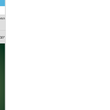
המפ
יוצ