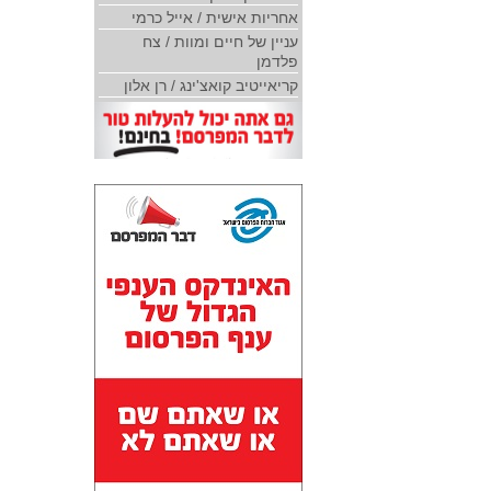
אחריות אישית / אייל כרמי
עניין של חיים ומוות / צח
פלדמן
קריאייטיב קואצ'ינג / רן אלון