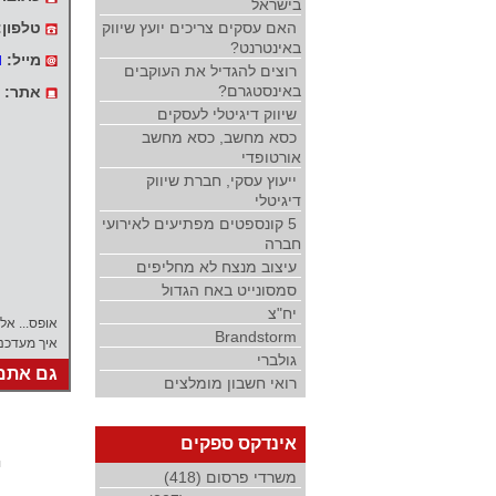
בישראל
האם עסקים צריכים יועץ שיווק
טלפון:
באינטרנט?
מייל:
l
רוצים להגדיל את העוקבים
באינסטגרם?
אתר:
שיווק דיגיטלי לעסקים
כסא מחשב, כסא מחשב
אורטופדי
ייעוץ עסקי, חברת שיווק
דיגיטלי
5 קונספטים מפתיעים לאירועי
חברה
עיצוב מנצח לא מחליפים
סמסונייט באח הגדול
יח"צ
אופס... אל
Brandstorm
איך מעדכנ
גולברי
גם אתם 
רואי חשבון מומלצים
אינדקס ספקים
י
משרדי פרסום (418)