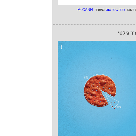
רסם
:
צבר שטראוס
משרד
:
McCANN
'ר גילטי