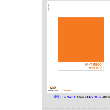
רסם
:
מזרחי טפחות
משרד
:
ראובני פרידן IPG