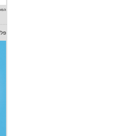
המפ
פלז