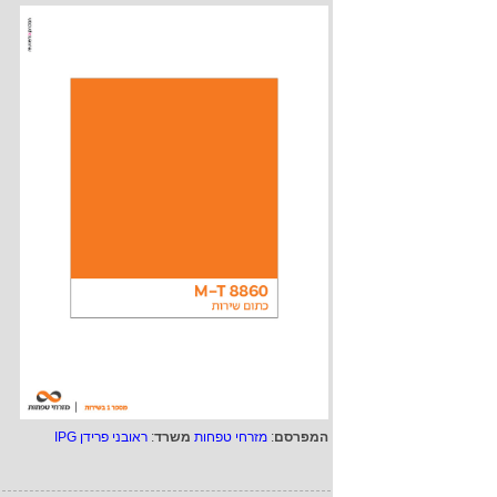
המפרסם
:
מזרחי טפחות
משרד
:
ראובני פרידן IPG