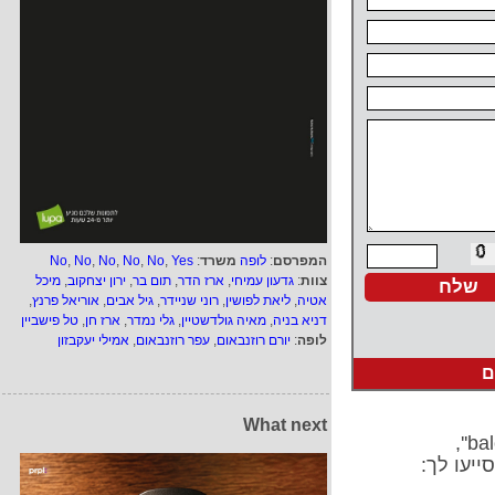
המפרסם
:
לופה
משרד
:
Yes
,
No
,
No
,
No
,
No
,
No
צוות
:
גדעון עמיחי
,
ארז הדר
,
תום בר
,
ירון יצחקוב
,
מיכל
אטיה
,
ליאת לפושין
,
רוני שניידר
,
גיל אבים
,
אוריאל פרנץ
,
דניא בניה
,
מאיה גולדשטיין
,
גלי נמדר
,
ארז חן
,
טל פישביין
לופה
:
יורם רוזנבאום
,
עפר רוזנבאום
,
אמילי יעקבזון
ם
What next
ייעו לך: