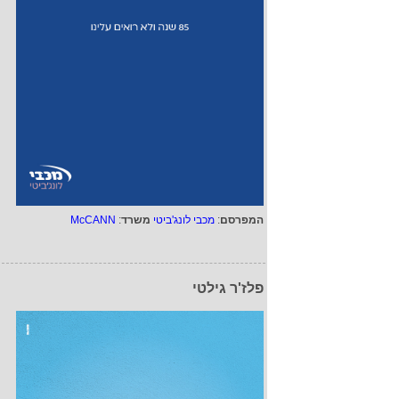
המפרסם
:
מכבי לונג'ביטי
משרד
:
McCANN
פלז'ר גילטי