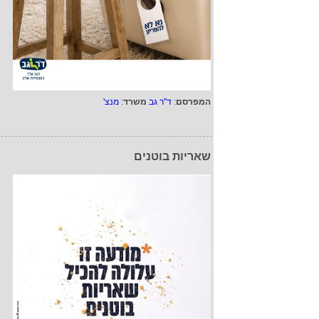
המפרסם
:
ד"ר גב
משרד
:
מנצ'
שאריות בוטנים