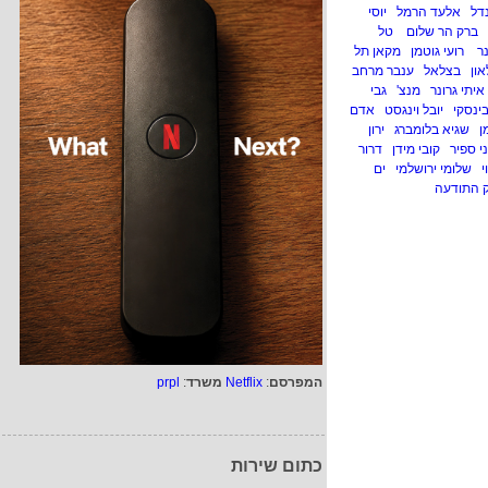
דל
אלעד הרמל
יוסי
ברק הר שלום
טל
נר
רועי גוטמן
מקאן תל
און
בצלאל
ענבר מרחב
איתי גרונר
מנצ'
גבי
ינסקי
יובל וינגסט
אדם
ן
שגיא בלומברג
ירון
ני ספיר
קובי מידן
דרור
י
שלומי ירושלמי
ים
 התודעה
המפרסם
:
Netflix
משרד
:
prpl
כתום שירות