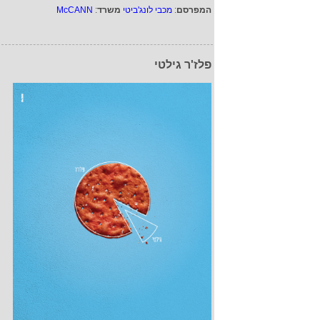
המפרסם
:
מכבי לונג'ביטי
משרד
:
McCANN
פלז'ר גילטי