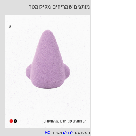
מותגים שמריחים מקילומטר
המפרסם
:
ג'ו דלק
משרד
:
GO