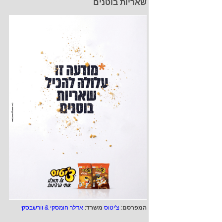
שאריות בוטנים
המפרסם
:
צ'יטוס
משרד
:
אדלר חומסקי & וורשבסקי