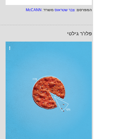
המפרסם
:
צבר שטראוס
משרד
:
McCANN
פלז'ר גילטי