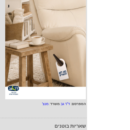
המפרסם
:
ד"ר גב
משרד
:
מנצ'
שאריות בוטנים