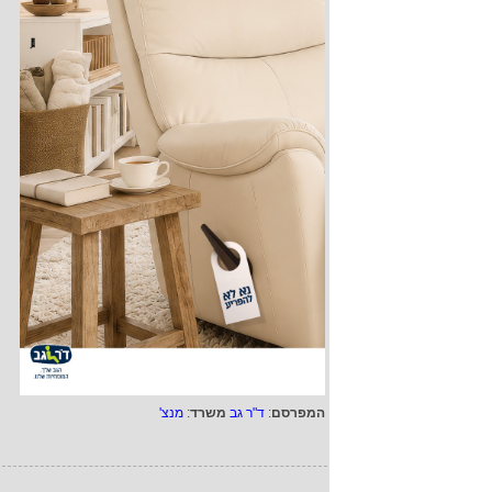
המפרסם
:
ד"ר גב
משרד
:
מנצ'