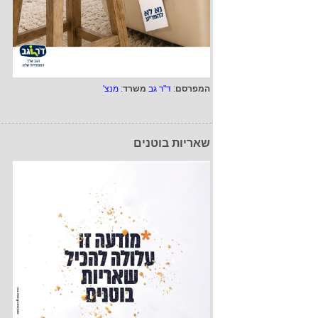
המפרסם
:
ד"ר גב
משרד
:
מנצ'
שאריות בוטנים