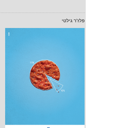
פלז'ר גילטי