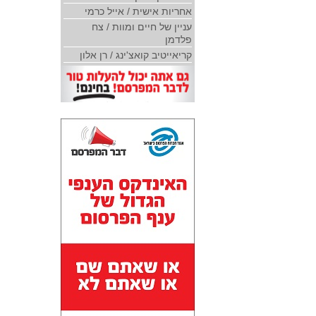
אחריות אישית / אייל כרמי
עניין של חיים ומוות / צח
פלדמן
קריאייטיב קואצ'ינג / רן אלון