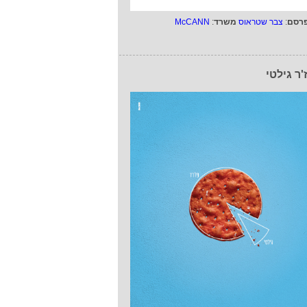
רסם
:
צבר שטראוס
משרד
:
McCANN
'ר גילטי