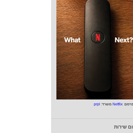
רסם
:
Netflix
משרד
:
prpl
ם שירות