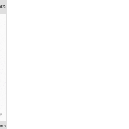
מות
המפ