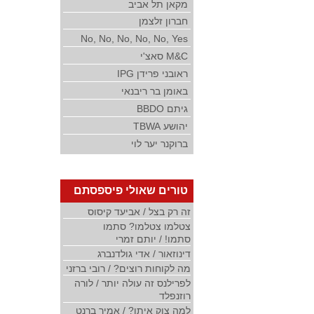
מקאן תל אביב
חברון זלצמן
No, No, No, No, No, Yes
M&C סאצ'י
ראובני פרידן IPG
באומן בר ריבנאי
גיתם BBDO
יהושע TBWA
ברוקנר יער לוי
טורים שאולי פיספסתם
זה רק בצל / אביעד קיסוס
צטלמו צטלמו? סתמו
סתמו! / יותם זמרי
דינוזאור / אדי גולדנברג
מה לקוחות רוצים? / רובי ברזני
לפרילנס זה עולה יותר / לורה
רוזנפלד
למה צוק איתן? / אמיר ברנט