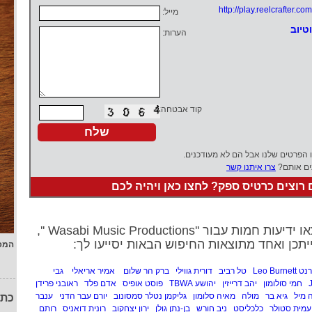
http://play.reelcrafter.com
מייל:
וטיוב
הערות:
קוד אבטחה:
ו הפרטים שלנו אבל הם לא מעודכנים.
ים אותם?
צרו איתנו קשר
רוצים כרטיס ספק? לחצו כאן ויהיה לכם
ת חמות עבור ''Wasabi Music Productions '',
יתכן ואחד מתוצאות החיפוש הבאות יסייעו לך:
המפ
Leo Burn
טל רביב
דורית גווילי
ברק הר שלום
אמיר אריאלי
גבי
חמי סולומון
יהב דרייזין
יהושע TBWA
פוסט אופיס
אדם פלד
ראובני פרידן
 מיל
גיא בר
מולה
מאיה סלומון
גליקמן נטלר סמסונוב
יורם עבר הדני
ענבר
כתו
עמית סטולר
כלכליסט
ניב חורש
בן-נתן גולן
ירון יצחקוב
רונית דואניס
רותם