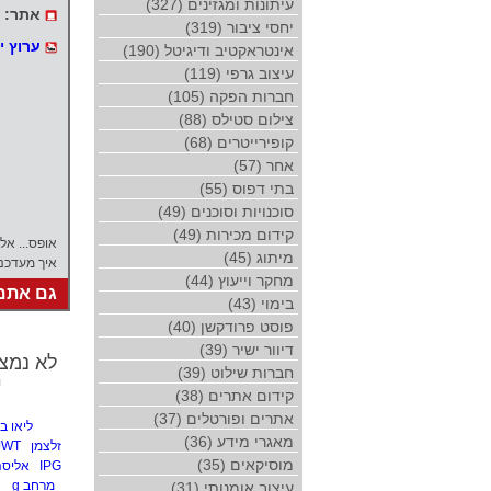
עיתונות ומגזינים (327)
אתר:
יחסי ציבור (319)
ערוץ י
אינטראקטיב ודיגיטל (190)
עיצוב גרפי (119)
חברות הפקה (105)
צילום סטילס (88)
קופירייטרים (68)
אחר (57)
בתי דפוס (55)
סוכנויות וסוכנים (49)
קידום מכירות (49)
אופס... אל
מיתוג (45)
איך מעדכנ
מחקר וייעוץ (44)
גם אתם 
בימוי (43)
פוסט פרודקשן (40)
דיוור ישיר (39)
לא נמצאו ידיעו
חברות שילוט (39)
י
קידום אתרים (38)
אתרים ופורטלים (37)
ליאו ברנט ett
מאגרי מידע (36)
זלצמן
JWT
מוסיקאים (35)
IPG
אליסה
מרחב g
עיצוב אומנותי (31)