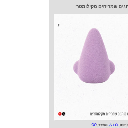
גים שמריחים מקילומטר
רסם
:
ג'ו דלק
משרד
:
GO