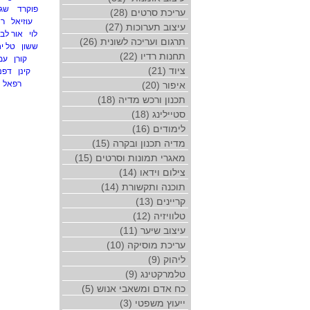
פוקרד
שגי
עריכת סרטים (28)
עוזיאל
רנ
עיצוב תערוכות (27)
לוי
אור לב
תרגום ועריכה לשונית (26)
ששון
טל י
תחנות רדיו (22)
קורן
עמ
ציוד (21)
קינן
דפנ
רפאל
איפור (20)
תכנון ורכש מדיה (18)
סטיילינג (18)
לימודים (16)
מדיה תכנון ובקרה (15)
מאגרי תמונות וסרטים (15)
צילום וידאו (14)
תוכנה ותקשורת (14)
קריינים (13)
טלוויזיה (12)
עיצוב שיער (11)
עריכת מוסיקה (10)
ליהוק (9)
טלמרקטינג (9)
כח אדם ומשאבי אנוש (5)
ייעוץ משפטי (3)