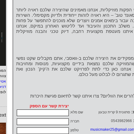
 הפקות מוזיקליות, אנחנו מאמינים שהיצירה שלכם ראויה ליותר
ונד טוב' – היא ראויה לזהות ייחודית ולדיוק מקסימלי. השירות
ה עבור בימאים אמנים ויוצרים שלא מוכנים להתפשר על פחות
 משלב התכנון והעיבוד ועד לליטוש האחרון במיקס, אנחנו
איתנו מעטפת מקצועית רחבה, דיוק טכני והבנה מוזיקלית
פקידים את היצירה שלכם ב-וואסבי, אתם מקבלים שקט נפשי
שהמוזיקה שלכם נמצאת בידיים מקצועיות, מנוסות ומחויבות
 אנחנו כאן כדי לתת לפרויקט שלכם את ה'קיק' הנכון ואת
המפ
שתגרום לו לבלוט מעל כולם.
צוות
אטי
דניא
לופ
הרים את הווליום? צרו איתנו קשר לתיאום פגישת היכרות
יצירת קשר עם הספק
:
סתוונית 9 קרית טבעון
שם מלא:
ext
0543982966
חברה:
musicmaker25@gmail.co
טלפון: