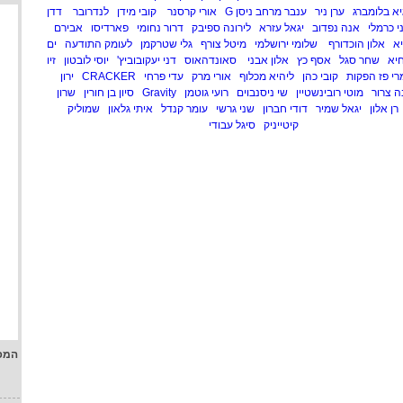
א בלומברג
ערן ניר
ענבר מרחב ניסן G
אורי קרסנר
קובי מידן
לנדרובר
דדן
י כרמלי
אנה נפדוב
יגאל עזרא
לירונה ספיבק
דרור נחומי
פארדיסו
אבירם
יא
אלון הוכדורף
שלומי ירושלמי
מיטל צורף
גלי שטרקמן
לעומק התודעה
ים
חיא
שחר סגל
אסף כץ
אלון אבני
סאונדהאוס
דני יעקובוביץ'
יוסי לובטון
זיו
רי פז הפקות
קובי כהן
ליהיא מכלוף
אורי מרק
עדי פרחי
CRACKER
ירון
ה צרור
מוטי רובינשטיין
שי ניסנבוים
רועי גוטמן
Gravity
סיון בן חורין
שרון
רן אלון
יגאל שמיר
דודי חברון
שני גרשי
עומר קנדל
איתי גלאון
שמוליק
קיטייניק
סיגל עבודי
המפ