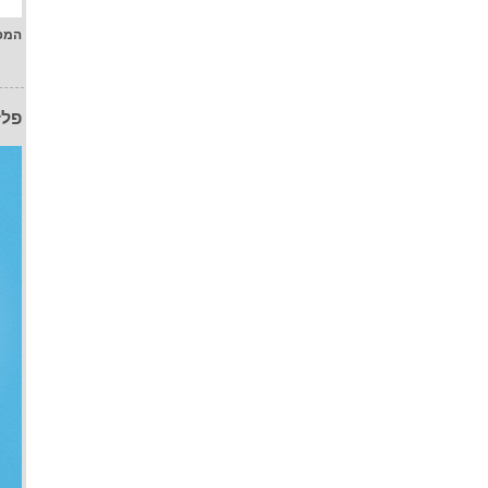
המפ
פלז