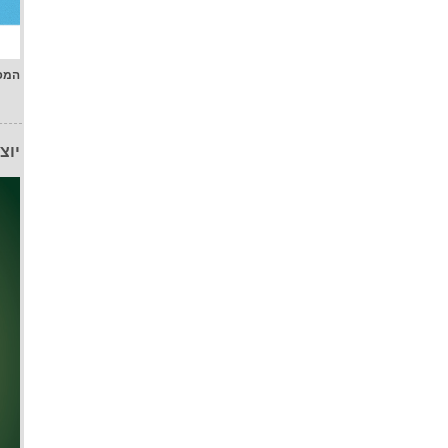
המפ
יוצ