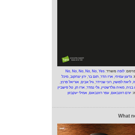
רסם
:
לופה
משרד
:
Yes
,
No
,
No
,
No
,
No
,
No
:
גדעון עמיחי
,
ארז הדר
,
תום בר
,
ירון יצחקוב
,
מיכל
ה
,
ליאת לפושין
,
רוני שניידר
,
גיל אבים
,
אוריאל פרנץ
,
 בניה
,
מאיה גולדשטיין
,
גלי נמדר
,
ארז חן
,
טל פישביין
ה
:
יורם רוזנבאום
,
עפר רוזנבאום
,
אמילי יעקבזון
What n