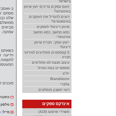
בישראל
האם עסקים צריכים יועץ שיווק
ב-וואסבי
באינטרנט?
מסתם 'סא
רוצים להגדיל את העוקבים
שלנו נבנ
באינסטגרם?
ממושלם.
שיווק דיגיטלי לעסקים
מביאים 
עמוקה.
כסא מחשב, כסא מחשב
אורטופדי
ייעוץ עסקי, חברת שיווק
דיגיטלי
כשאתם מ
5 קונספטים מפתיעים לאירועי
וידיעה 
חברה
לתוצאה.
עיצוב מנצח לא מחליפים
המעטפת 
סמסונייט באח הגדול
יח"צ
Brandstorm
מוכנים ל
גולברי
רואי חשבון מומלצים
כתובת
אינדקס ספקים
טלפון:
משרדי פרסום (418)
מייל:
m