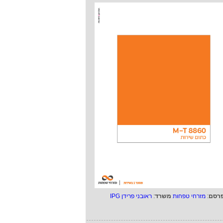
רסם
:
מזרחי טפחות
משרד
:
ראובני פרידן IPG