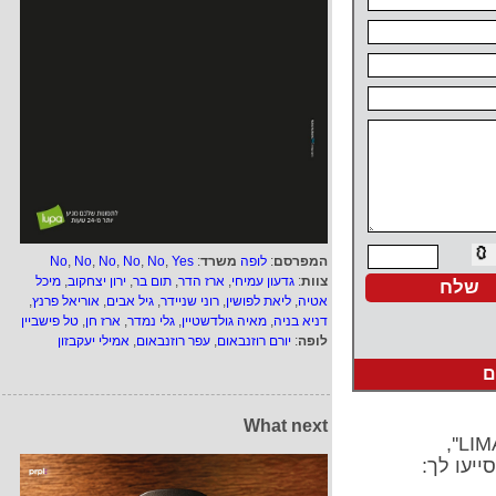
המפרסם
:
לופה
משרד
:
Yes
,
No
,
No
,
No
,
No
,
No
צוות
:
גדעון עמיחי
,
ארז הדר
,
תום בר
,
ירון יצחקוב
,
מיכל
אטיה
,
ליאת לפושין
,
רוני שניידר
,
גיל אבים
,
אוריאל פרנץ
,
דניא בניה
,
מאיה גולדשטיין
,
גלי נמדר
,
ארז חן
,
טל פישביין
לופה
:
יורם רוזנבאום
,
עפר רוזנבאום
,
אמילי יעקבזון
ם
What next
ייעו לך: