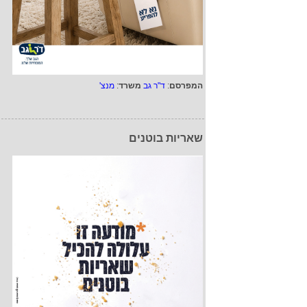
המפרסם
:
ד"ר גב
משרד
:
מנצ'
שאריות בוטנים