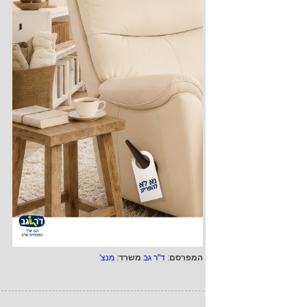
המפרסם
:
ד"ר גב
משרד
:
מנצ'