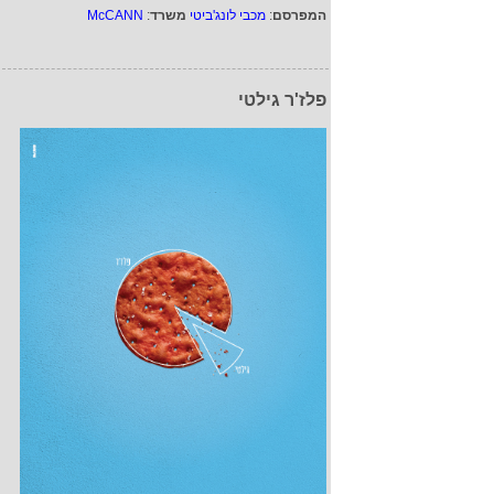
המפרסם
:
מכבי לונג'ביטי
משרד
:
McCANN
פלז'ר גילטי