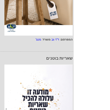
המפרסם
:
ד"ר גב
משרד
:
מנצ'
שאריות בוטנים