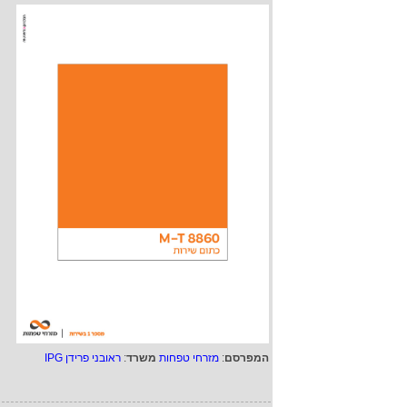
המפרסם
:
מזרחי טפחות
משרד
:
ראובני פרידן IPG