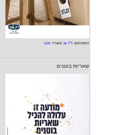
המפרסם
:
ד"ר גב
משרד
:
מנצ'
שאריות בוטנים