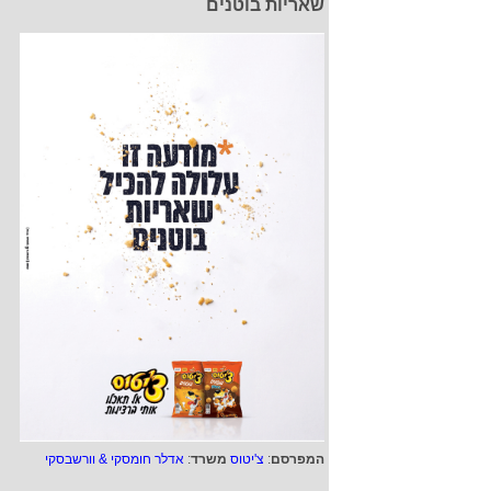
שאריות בוטנים
המפרסם
:
צ'יטוס
משרד
:
אדלר חומסקי & וורשבסקי