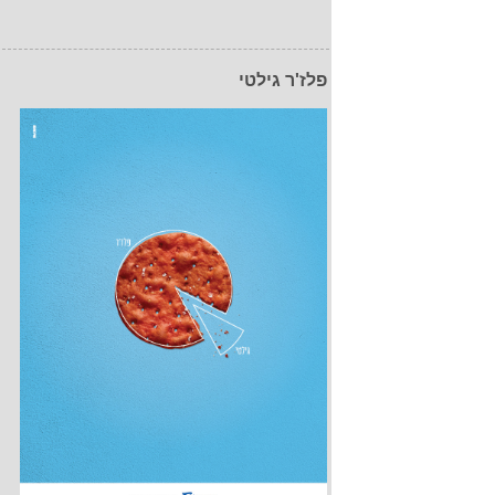
פלז'ר גילטי