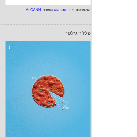
המפרסם
:
צבר שטראוס
משרד
:
McCANN
פלז'ר גילטי