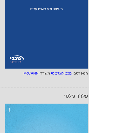
המפרסם
:
מכבי לונג'ביטי
משרד
:
McCANN
פלז'ר גילטי