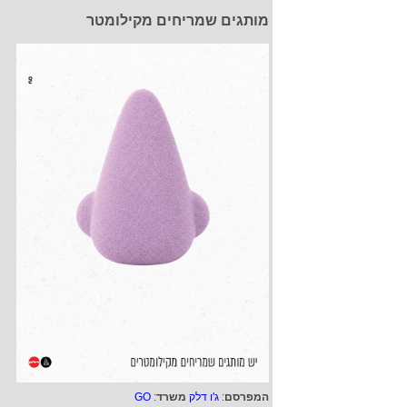
מותגים שמריחים מקילומטר
המפרסם
:
ג'ו דלק
משרד
:
GO