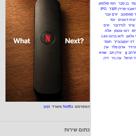
מי
בן סבר
חמי סולומון
אובני פרידן IPG
Y&R
ר סמסונוב
יורם עבר
ונית דואניס
יוסי
צרור
לנדרובר
יורם
סו
רועי גוטמן
אלה
 גלאון
ליאו ברנט Leo
דני יעקובוביץ'
תומר
יידר
אדם פלד
ערן
רחב g
עידן רגב
שגיא
ד הרמל
ערן ניר
דדן
המפרסם
:
Netflix
משרד
:
prpl
כתום שירות