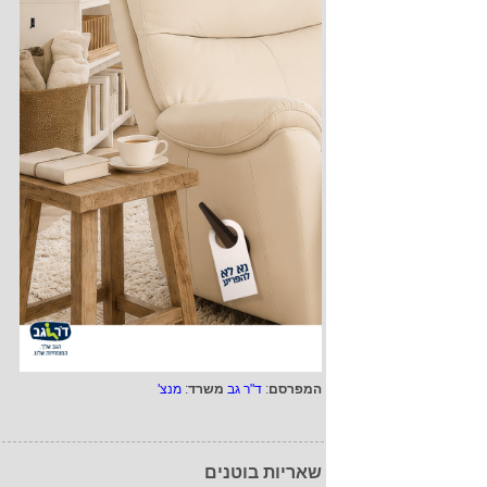
המפרסם
:
ד"ר גב
משרד
:
מנצ'
שאריות בוטנים