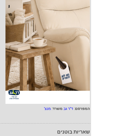
המפרסם
:
ד"ר גב
משרד
:
מנצ'
שאריות בוטנים