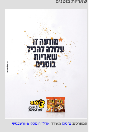
שאריות בוטנים
המפרסם
:
צ'יטוס
משרד
:
אדלר חומסקי & וורשבסקי