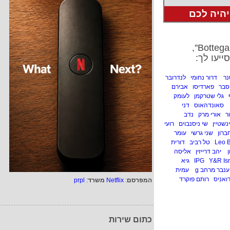
יהיה לכם
ייעו לך:
נר
דרור נחומי
לנדרובר
סבר
פארדיסו
אבירם
גלי שטרקמן
לעומק
סאונדהאוס
דני
ר
אורי מרק
נדב
נשטיין
שי ניסנבוים
רועי
ברון
שני גרשי
עומר
טל רביב
דורית
ן
יהב דרייזין
אליסה
Y&R Isr
גיא
ענבר מרחב g
עמית
דואניס
רותם פוקרד
המפרסם
:
Netflix
משרד
:
prpl
כתום שירות