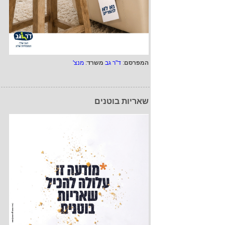
המפרסם
:
ד"ר גב
משרד
:
מנצ'
שאריות בוטנים