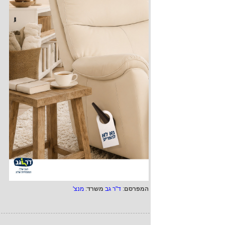
המפרסם
:
ד"ר גב
משרד
:
מנצ'