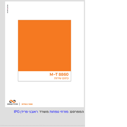
המפרסם
:
מזרחי טפחות
משרד
:
ראובני פרידן IPG