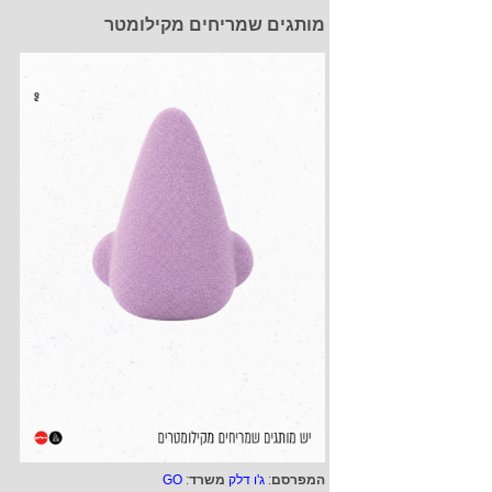
מותגים שמריחים מקילומטר
המפרסם
:
ג'ו דלק
משרד
:
GO