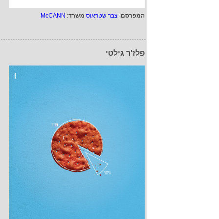
המפרסם
:
צבר שטראוס
משרד
:
McCANN
פלז'ר גילטי