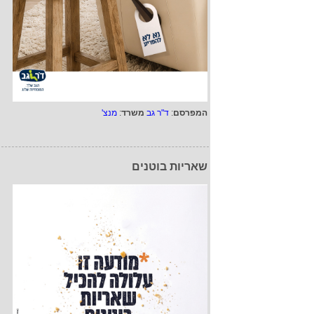
המפרסם
:
ד"ר גב
משרד
:
מנצ'
שאריות בוטנים