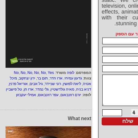
static. We cr
television, on
effects, anima
with their c
stunning 
ר עם הספק
המפרסם
:
לופה
משרד
:
Yes
,
No
,
No
,
No
,
No
,
No
צוות
:
גדעון עמיחי
,
ארז הדר
,
תום בר
,
ירון יצחקוב
,
מיכל
אטיה
,
ליאת לפושין
,
רוני שניידר
,
גיל אבים
,
אוריאל פרנץ
,
דניא בניה
,
מאיה גולדשטיין
,
גלי נמדר
,
ארז חן
,
טל פישביין
לופה
:
יורם רוזנבאום
,
עפר רוזנבאום
,
אמילי יעקבזון
What next