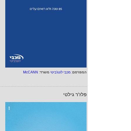
המפרסם
:
מכבי לונג'ביטי
משרד
:
McCANN
פלז'ר גילטי