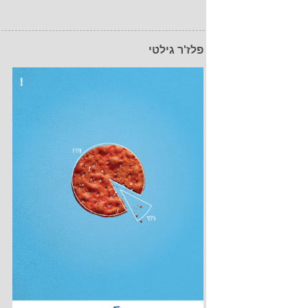
פלז'ר גילטי