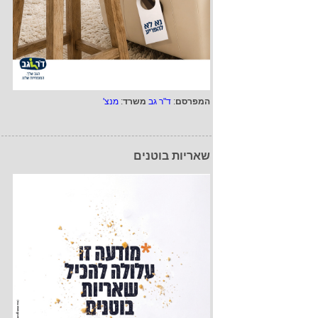
המפרסם
:
ד"ר גב
משרד
:
מנצ'
שאריות בוטנים