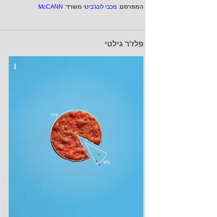
המפרסם
:
מכבי לונג'ביטי
משרד
:
McCANN
פלז'ר גילטי