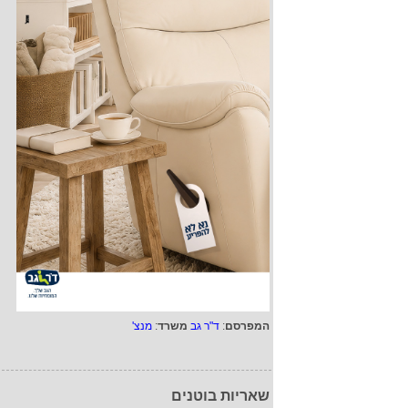
המפרסם
:
ד"ר גב
משרד
:
מנצ'
שאריות בוטנים