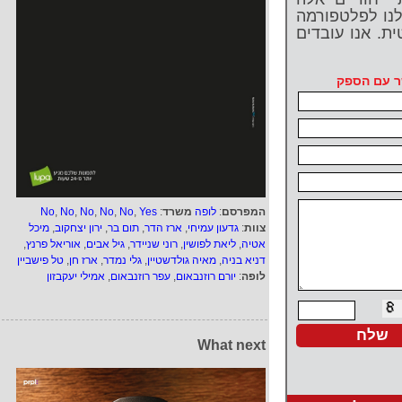
לנו לפלטפורמה
ית. אנו עובדים
ר עם הספק
המפרסם
:
לופה
משרד
:
Yes
,
No
,
No
,
No
,
No
,
No
צוות
:
גדעון עמיחי
,
ארז הדר
,
תום בר
,
ירון יצחקוב
,
מיכל
אטיה
,
ליאת לפושין
,
רוני שניידר
,
גיל אבים
,
אוריאל פרנץ
,
דניא בניה
,
מאיה גולדשטיין
,
גלי נמדר
,
ארז חן
,
טל פישביין
לופה
:
יורם רוזנבאום
,
עפר רוזנבאום
,
אמילי יעקבזון
What next