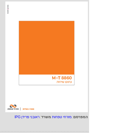
המפרסם
:
מזרחי טפחות
משרד
:
ראובני פרידן IPG