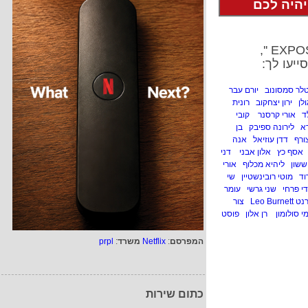
יהיה לכם
ייעו לך:
טלר סמסונוב
יורם עבר
ולן
ירון יצחקוב
רונית
ד
אורי קרסנר
קובי
א
לירונה ספיבק
בן
ורף
דדן עוזיאל
אנה
אסף כץ
אלון אבני
דני
ששון
ליהיא מכלוף
אורי
וד
מוטי רובינשטיין
שי
י פרחי
שני גרשי
עומר
Leo Burn
צור
י סולומון
רן אלון
פוסט
המפרסם
:
Netflix
משרד
:
prpl
כתום שירות