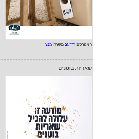
המפרסם
:
ד"ר גב
משרד
:
מנצ'
שאריות בוטנים