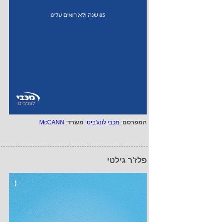
המפרסם
:
מכבי לונג'ביטי
משרד
:
McCANN
פלז'ר גילטי