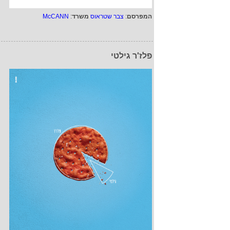
המפרסם
:
צבר שטראוס
משרד
:
McCANN
פלז'ר גילטי