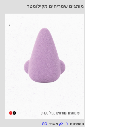
מותגים שמריחים מקילומטר
המפרסם
:
ג'ו דלק
משרד
:
GO