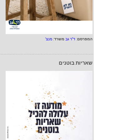
המפרסם
:
ד"ר גב
משרד
:
מנצ'
שאריות בוטנים