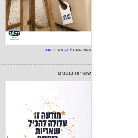
המפרסם
:
ד"ר גב
משרד
:
מנצ'
שאריות בוטנים