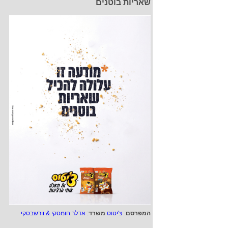
שאריות בוטנים
המפרסם
:
צ'יטוס
משרד
:
אדלר חומסקי & וורשבסקי