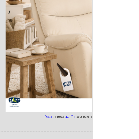
המפרסם
:
ד"ר גב
משרד
:
מנצ'