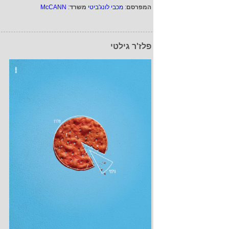
המפרסם
:
מכבי לונג'ביטי
משרד
:
McCANN
פלז'ר גילטי