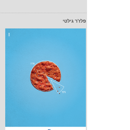
פלז'ר גילטי