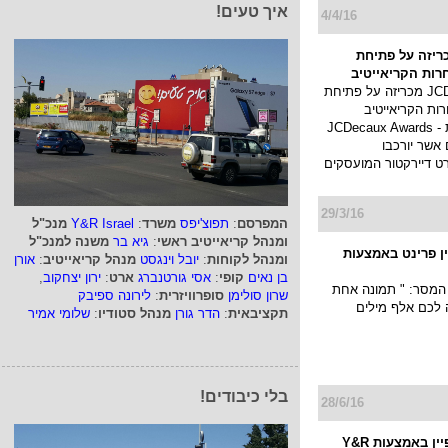
איך טעים!
4/4/16
JCDe מכריזה על פתיחת
ות הקריאייטיב
חברת JCDecaux מכריזה על פתיחת
ת הקריאייטיב
בפרסום חוצות - JCDecaux Awards
 אשר יורכבו
רט דיירקטור המועסקים
29/3/16
המפרסם
:
תפוצ'יפס
משרד
:
Y&R Israel
מנכ"ל
ומנהל קריאייטיב ראשי
:
גיא בר
משנה למנכ"ל
ן פרינט באמצעות
ומנהל לקוחות
:
יובל וינגסט
מנהל קריאייטיב
:
אורן
בן נאים
קופי
:
אסי גורטנברג
ארט
:
ירון יצחקוב
,
המסר: " תמונה אחת
שרון סולימן
סופרוויזרית
:
לירונה ספיבק
ה לכם אלף מילים
תקציבאית
:
הדר גורן
מנהל סטודיו
:
שלומי אמיר
בלי כיבודים!
28/6/16
פלסאון בקמפיין באמצעות Y&R