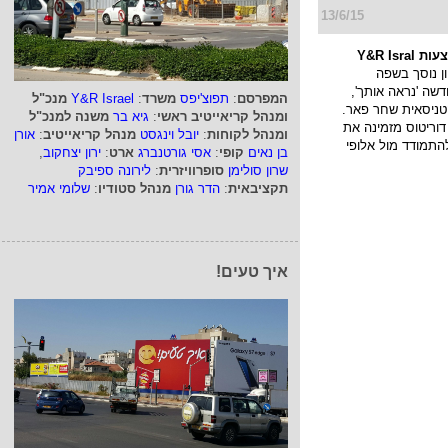
13/6/15
Y&R Isr
ן נוסך בשפה
שה 'נראה אותך',
המפרסם
:
תפוצ'יפס
משרד
:
Y&R Israel
מנכ"ל
טניסאית שחר פאר.
ומנהל קריאייטיב ראשי
:
גיא בר
משנה למנכ"ל
וריטוס מזמינה את
ומנהל לקוחות
:
יובל וינגסט
מנהל קריאייטיב
:
אורן
תמודד מול אלופי
בן נאים
קופי
:
אסי גורטנברג
ארט
:
ירון יצחקוב
,
שרון סולימן
סופרוויזרית
:
לירונה ספיבק
תקציבאית
:
הדר גורן
מנהל סטודיו
:
שלומי אמיר
איך טעים!