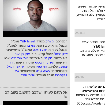
מפיין שמעודד אנשים
אג'נדות ולהתחיל
קמפיין יעלה בטלוויזיה,
ורדיו.
24/4/16
המפרסם
:
מעריב
משרד
:
Y&R Israel
מנכ"ל
פיין שילוט ארצי
ומנהל קריאייטיב ראשי
:
גיא בר
משנה למנכ"ל
ומנהל לקוחות
:
יובל וינגסט
סמנכ"ל קריאייטיב
:
ין, שעלה ערב חג
שרון רפאל
מנהל קריאייטיב
:
אורן בן נאים
ארצית, מותג גם
קופירייטר
:
רונן לוין
קופירייטר
:
אסי גורטנברג
ארט
דיירקטור
:
ואדים חרביטס
ארט דיירקטור
:
ירון
יצחקוב
פלנינג
:
רוני ספיר
מפיקה
:
שרית יחזקאל
סופרוויזרית
:
ליאנה קדיס
תקציבאית
:
שיר
גילקסברג
מנהל סטודיו
:
שלומי אמיר
4/4/16
JCDe מכריזה על פתיחת
ות הקריאייטיב
אל תתנו לעיתון שלכם לחשוב בשבילכ
חברת JCDecaux מכריזה על פתיחת
ם!
ת הקריאייטיב
בפרסום חוצות - JCDecaux Awards