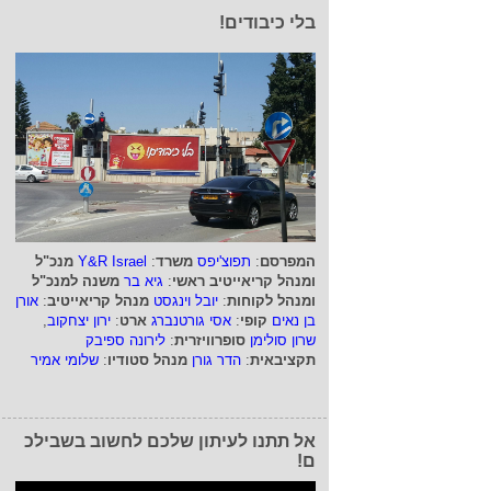
בלי כיבודים!
המפרסם
:
תפוצ'יפס
משרד
:
Y&R Israel
מנכ"ל
ומנהל קריאייטיב ראשי
:
גיא בר
משנה למנכ"ל
ומנהל לקוחות
:
יובל וינגסט
מנהל קריאייטיב
:
אורן
בן נאים
קופי
:
אסי גורטנברג
ארט
:
ירון יצחקוב
,
שרון סולימן
סופרוויזרית
:
לירונה ספיבק
תקציבאית
:
הדר גורן
מנהל סטודיו
:
שלומי אמיר
אל תתנו לעיתון שלכם לחשוב בשבילכ
ם!