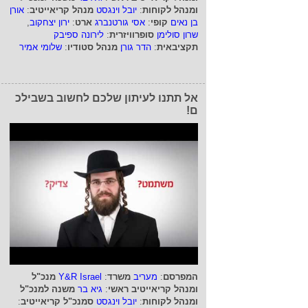
ומנהל לקוחות
:
יובל וינגסט
מנהל קריאייטיב
:
אורן
בן נאים
קופי
:
אסי גורטנברג
ארט
:
ירון יצחקוב
,
שרון סולימן
סופרוויזרית
:
לירונה ספיבק
תקציבאית
:
הדר גורן
מנהל סטודיו
:
שלומי אמיר
אל תתנו לעיתון שלכם לחשוב בשבילכ
ם!
המפרסם
:
מעריב
משרד
:
Y&R Israel
מנכ"ל
ומנהל קריאייטיב ראשי
:
גיא בר
משנה למנכ"ל
ומנהל לקוחות
:
יובל וינגסט
סמנכ"ל קריאייטיב
: