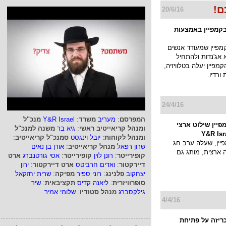
ם!
20/6/16
בקמפיין באמצעות
מפיין שמעודד אנשים
אג'נדות ולהתחיל
קמפיין יעלה בטלוויזיה,
ורדיו.
24/4/16
המפרסם
:
מעריב
משרד
:
Y&R Israel
מנכ"ל
פיין שילוט ארצי
ומנהל קריאייטיב ראשי
:
גיא בר
משנה למנכ"ל
ומנהל לקוחות
:
יובל וינגסט
סמנכ"ל קריאייטיב
:
ין, שעלה ערב חג
שרון רפאל
מנהל קריאייטיב
:
אורן בן נאים
ארצית, מותג גם
קופירייטר
:
רונן לוין
קופירייטר
:
אסי גורטנברג
ארט
דיירקטור
:
ואדים חרביטס
ארט דיירקטור
:
ירון
יצחקוב
פלנינג
:
רוני ספיר
מפיקה
:
שרית יחזקאל
סופרוויזרית
:
ליאנה קדיס
תקציבאית
:
שיר
גילקסברג
מנהל סטודיו
:
שלומי אמיר
4/4/16
JCDe מכריזה על פתיחת