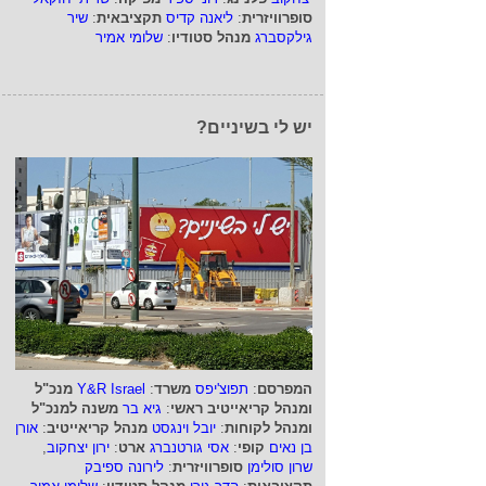
סופרוויזרית
:
ליאנה קדיס
תקציבאית
:
שיר
גילקסברג
מנהל סטודיו
:
שלומי אמיר
יש לי בשיניים?
המפרסם
:
תפוצ'יפס
משרד
:
Y&R Israel
מנכ"ל
ומנהל קריאייטיב ראשי
:
גיא בר
משנה למנכ"ל
ומנהל לקוחות
:
יובל וינגסט
מנהל קריאייטיב
:
אורן
בן נאים
קופי
:
אסי גורטנברג
ארט
:
ירון יצחקוב
,
שרון סולימן
סופרוויזרית
:
לירונה ספיבק