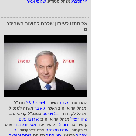
גילקסברג
מנהל סטודיו
:
שלומי אמיר
אל תתנו לעיתון שלכם לחשוב בשבילכ
ם!
המפרסם
:
מעריב
משרד
:
Y&R Israel
מנכ"ל
ומנהל קריאייטיב ראשי
:
גיא בר
משנה למנכ"ל
ומנהל לקוחות
:
יובל וינגסט
סמנכ"ל קריאייטיב
:
שרון רפאל
מנהל קריאייטיב
:
אורן בן נאים
קופירייטר
:
רונן לוין
קופירייטר
:
אסי גורטנברג
ארט
דיירקטור
:
ואדים חרביטס
ארט דיירקטור
:
ירון
יצחקוב
פלנינג
:
רוני ספיר
מפיקה
:
שרית יחזקאל