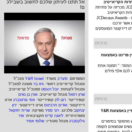
אל תתנו לעיתון שלכם לחשוב בשבילכ
ות הקריאייטיב
ם!
חברת JCDecaux מכריזה על פתיחת
ת הקריאייטיב
בפרסום חוצות - JCDecaux Awards
 אשר יורכבו
רט דיירקטור המועסקים
29/3/16
ן פרינט באמצעות
המסר: " תמונה אחת
ה לכם אלף מילים
המפרסם
:
מעריב
משרד
:
Y&R Israel
מנכ"ל
ומנהל קריאייטיב ראשי
:
גיא בר
משנה למנכ"ל
ומנהל לקוחות
:
יובל וינגסט
סמנכ"ל קריאייטיב
:
שרון רפאל
מנהל קריאייטיב
:
אורן בן נאים
28/6/16
קופירייטר
:
רונן לוין
קופירייטר
:
אסי גורטנברג
ארט
דיירקטור
:
ואדים חרביטס
ארט דיירקטור
:
ירון
יצחקוב
פלנינג
:
רוני ספיר
מפיקה
:
שרית יחזקאל
פלסאון בקמפיין באמצעות Y&R
סופרוויזרית
:
ליאנה קדיס
תקציבאית
:
שיר
גילקסברג
מנהל סטודיו
:
שלומי אמיר
 מתמקד בסיפורים
נשים שנמצאים תקופה
לבית, בתנאים פחות