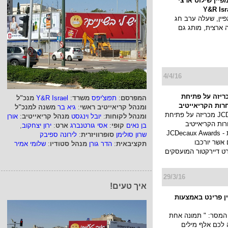
פיין שילוט ארצי
ין, שעלה ערב חג
ארצית, מותג גם
4/4/16
JCDe מכריזה על פתיחת
המפרסם
:
תפוצ'יפס
משרד
:
Y&R Israel
מנכ"ל
ות הקריאייטיב
ומנהל קריאייטיב ראשי
:
גיא בר
משנה למנכ"ל
חברת JCDecaux מכריזה על פתיחת
ומנהל לקוחות
:
יובל וינגסט
מנהל קריאייטיב
:
אורן
ת הקריאייטיב
בן נאים
קופי
:
אסי גורטנברג
ארט
:
ירון יצחקוב
,
בפרסום חוצות - JCDecaux Awards
שרון סולימן
סופרוויזרית
:
לירונה ספיבק
 אשר יורכבו
תקציבאית
:
הדר גורן
מנהל סטודיו
:
שלומי אמיר
רט דיירקטור המועסקים
29/3/16
איך טעים!
ן פרינט באמצעות
המסר: " תמונה אחת
ה לכם אלף מילים