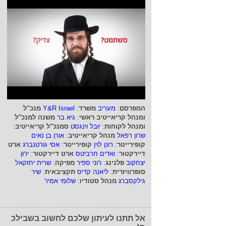
המפרסם
:
מעריב
משרד
:
Y&R Israel
מנכ"ל
ומנהל קריאייטיב ראשי
:
גיא בר
משנה למנכ"ל
ומנהל לקוחות
:
יובל וינגסט
סמנכ"ל קריאייטיב
:
שרון רפאל
מנהל קריאייטיב
:
אורן בן נאים
קופירייטר
:
רונן לוין
קופירייטר
:
אסי גורטנברג
ארט
דיירקטור
:
ואדים חרביטס
ארט דיירקטור
:
ירון
יצחקוב
פלנינג
:
רוני ספיר
מפיקה
:
שרית יחזקאל
סופרוויזרית
:
ליאנה קדיס
תקציבאית
:
שיר
גילקסברג
מנהל סטודיו
:
שלומי אמיר
אל תתנו לעיתון שלכם לחשוב בשבילכ