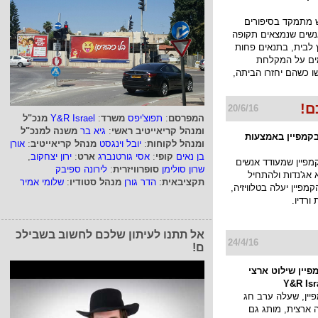
 מתמקד בסיפורים
נשים שנמצאים תקופה
לבית, בתנאים פחות
ים על המקלחת
ו כשהם יחזרו הביתה,
ם!
20/6/16
המפרסם
:
תפוצ'יפס
משרד
:
Y&R Israel
מנכ"ל
ומנהל קריאייטיב ראשי
:
גיא בר
משנה למנכ"ל
בקמפיין באמצעות
ומנהל לקוחות
:
יובל וינגסט
מנהל קריאייטיב
:
אורן
בן נאים
קופי
:
אסי גורטנברג
ארט
:
ירון יצחקוב
,
מפיין שמעודד אנשים
שרון סולימן
סופרוויזרית
:
לירונה ספיבק
אג'נדות ולהתחיל
תקציבאית
:
הדר גורן
מנהל סטודיו
:
שלומי אמיר
קמפיין יעלה בטלוויזיה,
ורדיו.
אל תתנו לעיתון שלכם לחשוב בשבילכ
24/4/16
ם!
פיין שילוט ארצי
ין, שעלה ערב חג
ארצית, מותג גם