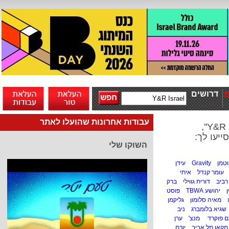
דרושים
עבודות אחרונות שהועלו לאתר
ייעו לך:
השוקו שלי
וטמן
Gravity
עידן
עומר קנדל
איתי
רביב
דורית גווילי
ברק
ן
יהושע TBWA
פוסט
מאיה סלומון
גליקמן
שגיא בלומברג
ניב
ם פוקרד
מנצ'
ערן
מקאן תל אביב
יורם