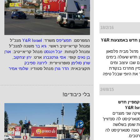
18/2/16
מדגל בקמפיין חדש באמצעות Y&R
המפרסם
:
תפוצ'יפס
משרד
:
Y&R Israel
מנכ"ל
ומנהל קריאייטיב ראשי
:
גיא בר
משנה למנכ"ל
מדגל מבית פלסאון
ומנהל לקוחות
:
יובל וינגסט
מנהל קריאייטיב
:
אורן
ן חדש שעולה בימים
בן נאים
קופי
:
אסי גורטנברג
ארט
:
ירון יצחקוב
,
 שבו עיצוב ומים
שרון סולימן
סופרוויזרית
:
לירונה ספיבק
ין מתרכז בנקודת
תקציבאית
:
הדר גורן
מנהל סטודיו
:
שלומי אמיר
ד את היופי שבכל טיפה
24/8/15
בלי כיבודים!
מפיין חדש
קה שני מוצרים
טארקיסט לה סנדוויץ'
ת שומן בשלושה
טונה סטארקיסט לה
טבים.