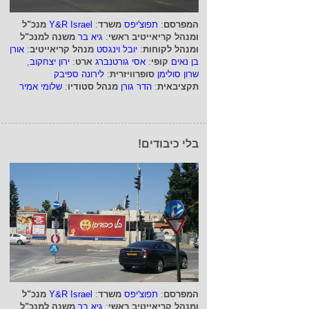
המפרסם
:
תפוצ'יפס
משרד
:
Y&R Israel
מנכ"ל
ומנהל קריאייטיב ראשי
:
גיא בר
משנה למנכ"ל
ומנהל לקוחות
:
יובל וינגסט
מנהל קריאייטיב
:
אורן
בן נאים
קופי
:
אסי גורטנברג
ארט
:
ירון יצחקוב
,
שרון סולימן
סופרוויזרית
:
לירונה ספיבק
תקציבאית
:
הדר גורן
מנהל סטודיו
:
שלומי אמיר
בלי כיבודים!
המפרסם
:
תפוצ'יפס
משרד
:
Y&R Israel
מנכ"ל
ומנהל קריאייטיב ראשי
:
גיא בר
משנה למנכ"ל