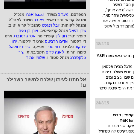
ן נוסך בשפה
שה 'נראה אותך',
המפרסם
:
מעריב
משרד
:
Y&R Israel
מנכ"ל
טניסאית שחר פאר.
ומנהל קריאייטיב ראשי
:
גיא בר
משנה למנכ"ל
וריטוס מזמינה את
ומנהל לקוחות
:
יובל וינגסט
סמנכ"ל קריאייטיב
:
תמודד מול אלופי
שרון רפאל
מנהל קריאייטיב
:
אורן בן נאים
קופירייטר
:
רונן לוין
קופירייטר
:
אסי גורטנברג
ארט
דיירקטור
:
ואדים חרביטס
ארט דיירקטור
:
ירון
18/2/16
יצחקוב
פלנינג
:
רוני ספיר
מפיקה
:
שרית יחזקאל
סופרוויזרית
:
ליאנה קדיס
תקציבאית
:
שיר
מדגל בקמפיין חדש באמצעות Y&R
גילקסברג
מנהל סטודיו
:
שלומי אמיר
מדגל מבית פלסאון
ן חדש שעולה בימים
 שבו עיצוב ומים
אל תתנו לעיתון שלכם לחשוב בשבילכ
ין מתרכז בנקודת
ם!
ד את היופי שבכל טיפה
24/8/15
מפיין חדש
קה שני מוצרים
טארקיסט לה סנדוויץ'