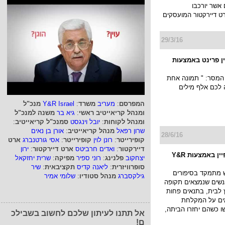
 אשר יורכבו
רט דיירקטור המועסקים
29/3/16
ן פרינט באמצעות
המסר: " תמונה אחת
ה לכם אלף מילים
המפרסם
:
מעריב
משרד
:
Y&R Israel
מנכ"ל
ומנהל קריאייטיב ראשי
:
גיא בר
משנה למנכ"ל
ומנהל לקוחות
:
יובל וינגסט
סמנכ"ל קריאייטיב
:
שרון רפאל
מנהל קריאייטיב
:
אורן בן נאים
28/6/16
קופירייטר
:
רונן לוין
קופירייטר
:
אסי גורטנברג
ארט
דיירקטור
:
ואדים חרביטס
ארט דיירקטור
:
ירון
פלסאון בקמפיין באמצעות Y&R
יצחקוב
פלנינג
:
רוני ספיר
מפיקה
:
שרית יחזקאל
סופרוויזרית
:
ליאנה קדיס
תקציבאית
:
שיר
 מתמקד בסיפורים
גילקסברג
מנהל סטודיו
:
שלומי אמיר
נשים שנמצאים תקופה
לבית, בתנאים פחות
ים על המקלחת
ו כשהם יחזרו הביתה,
אל תתנו לעיתון שלכם לחשוב בשבילכ
ם!