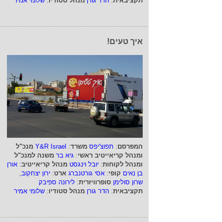
תקציבאית
:
הדר גורן
מנהל סטודיו
:
שלומי אמיר
איך טעים!
המפרסם
:
תפוצ'יפס
משרד
:
Y&R Israel
מנכ"ל
ומנהל קריאייטיב ראשי
:
גיא בר
משנה למנכ"ל
ומנהל לקוחות
:
יובל וינגסט
מנהל קריאייטיב
:
אורן
בן נאים
קופי
:
אסי גורטנברג
ארט
:
ירון יצחקוב
,
שרון סולימן
סופרוויזרית
:
לירונה ספיבק
תקציבאית
:
הדר גורן
מנהל סטודיו
:
שלומי אמיר