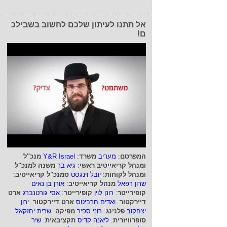
אל תתנו לעיתון שלכם לחשוב בשבילכ
ם!
המפרסם
:
מעריב
משרד
:
Y&R Israel
מנכ"ל
ומנהל קריאייטיב ראשי
:
גיא בר
משנה למנכ"ל
ומנהל לקוחות
:
יובל וינגסט
סמנכ"ל קריאייטיב
:
שרון רפאל
מנהל קריאייטיב
:
אורן בן נאים
קופירייטר
:
רונן לוין
קופירייטר
:
אסי גורטנברג
ארט
דיירקטור
:
ואדים חרביטס
ארט דיירקטור
:
ירון
יצחקוב
פלנינג
:
רוני ספיר
מפיקה
:
שרית יחזקאל
סופרוויזרית
:
ליאנה קדיס
תקציבאית
:
שיר