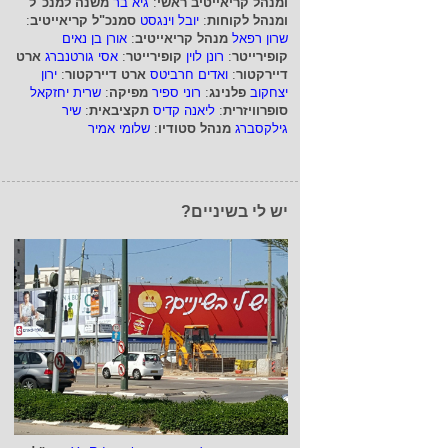
ומנהל קריאייטיב ראשי
:
גיא בר
משנה למנכ"ל
ומנהל לקוחות
:
יובל וינגסט
סמנכ"ל קריאייטיב
:
שרון רפאל
מנהל קריאייטיב
:
אורן בן נאים
קופירייטר
:
רונן לוין
קופירייטר
:
אסי גורטנברג
ארט
דיירקטור
:
ואדים חרביטס
ארט דיירקטור
:
ירון
יצחקוב
פלנינג
:
רוני ספיר
מפיקה
:
שרית יחזקאל
סופרוויזרית
:
ליאנה קדיס
תקציבאית
:
שיר
גילקסברג
מנהל סטודיו
:
שלומי אמיר
יש לי בשיניים?