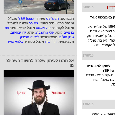
24/8/15
88FM בקמפיין באמצעות Y&R
המפרסם
:
תפוצ'יפס
משרד
:
Y&R Israel
מנכ"ל
ומנהל קריאייטיב ראשי
:
גיא בר
משנה למנכ"ל
תחנת הרדיו 88FM של קול ישראל
ומנהל לקוחות
:
יובל וינגסט
מנהל קריאייטיב
:
אורן
בקמפיין לרגל חגיגות ה-20 שנים
בן נאים
קופי
:
אסי גורטנברג
ארט
:
ירון יצחקוב
,
הסלוגן "עושים חשק
שרון סולימן
סופרוויזרית
:
לירונה ספיבק
ן כבר 20 שנה". גיא בר, מנכ"ל
תקציבאית
:
הדר גורן
מנהל סטודיו
:
שלומי אמיר
17/6/15
אל תתנו לעיתון שלכם לחשוב בשבילכ
ם!
ן לשוקו למבוגרים
 משקה חדש - סדרת
עם שוקולד מריר
ד.
13/6/15
Y&R Isr