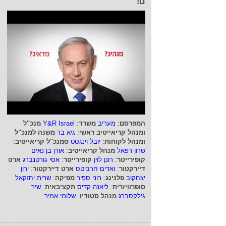
ם!
המפרסם
:
מעריב
משרד
:
Y&R Israel
מנכ"ל
ומנהל קריאייטיב ראשי
:
גיא בר
משנה למנכ"ל
ומנהל לקוחות
:
יובל וינגסט
סמנכ"ל קריאייטיב
:
שרון רפאל
מנהל קריאייטיב
:
אורן בן נאים
קופירייטר
:
רונן לוין
קופירייטר
:
אסי גורטנברג
ארט
דיירקטור
:
ואדים חרביטס
ארט דיירקטור
:
ירון
יצחקוב
פלנינג
:
רוני ספיר
מפיקה
:
שרית יחזקאל
סופרוויזרית
:
ליאנה קדיס
תקציבאית
:
שיר
גילקסברג
מנהל סטודיו
:
שלומי אמיר