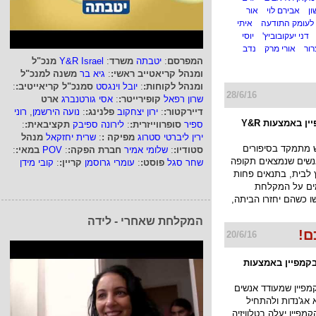
ון
אבירם לוי
אור
לעומק התודעה
איתי
דני יעקובוביץ'
יוסי
ור
אורי מרק
נדב
המפרסם
:
יטבתה
משרד
:
Y&R Israel
מנכ"ל
ומנהל קריאטייב ראשי:
:
גיא בר
משנה למנכ"ל
ומנהל לקוחות:
:
יובל וינגסט
סמנכ"ל קריאייטיב:
:
28/6/16
שרון רפאל
קופירייטר:
:
אסי גורטנברג
ארט
דיירקטור:
:
ירון יצחקוב
פלנינג:
:
נועה הירשמן
,
רוני
פלסאון בקמפיין באמצעות Y&R
ספיר
סופרווייזרית:
:
לירונה ספיבק
תקציבאית:
:
ירין ליברטי סטרוג
מפיקה :
:
שרית יחזקאל
מנהל
 מתמקד בסיפורים
סטודיו:
:
שלומי אמיר
חברת הפקה:
:
POV
במאי:
:
נשים שנמצאים תקופה
שחר סגל
פוסט:
:
עומרי גרוסמן
קריין:
:
קובי מידן
לבית, בתנאים פחות
ים על המקלחת
ו כשהם יחזרו הביתה,
המקלחת שאחרי - לידה
ם!
20/6/16
בקמפיין באמצעות
מפיין שמעודד אנשים
אג'נדות ולהתחיל
קמפיין יעלה בטלוויזיה,