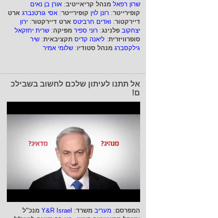
שרון רפאל
מנהל קריאייטיב
:
אורן בן נאים
קופירייטר
:
רונן לוין
קופירייטר
:
אסי גורטנברג
ארט
דיירקטור
:
ואדים חרביטס
ארט דיירקטור
:
ירון
יצחקוב
פלנינג
:
רוני ספיר
מפיקה
:
שרית יחזקאל
סופרוויזרית
:
ליאנה קדיס
תקציבאית
:
שיר
גילקסברג
מנהל סטודיו
:
שלומי אמיר
אל תתנו לעיתון שלכם לחשוב בשבילכ
ם!
המפרסם
:
מעריב
משרד
:
Y&R Israel
מנכ"ל