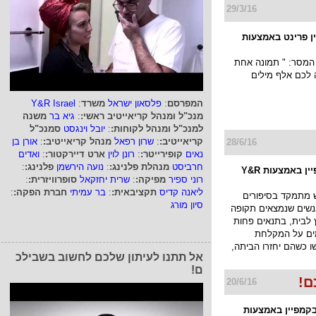
29/3/16
ן פרינט באמצעות
המסר: " תמונה אחת
ה לכם אלף מילים
המפרסם
:
פלסאון ישראל
משרד
:
Y&R Israel
מנכ"ל ומנהל קריאייטיב ראשי:
:
גיא בר
משנה
למנכ"ל ומנהל לקוחות:
:
יובל וינגסט
סמנכ"ל
קריאייטיב:
:
שרון רפאל
מנהל קריאייטיב:
:
אורן בן
28/6/16
נאים
קופירייטר:
:
רונן לוין
ארט דיירקטור:
:
ואדים
חרביסט
מנהלת פלנינג:
:
נועה הירשמן
פלנינג:
:
פלסאון בקמפיין באמצעות Y&R
רוני ספיר
מפיקה:
:
שרית יחזקאל
סופרוויזרית:
:
ליאנה קדיס
תקציבאית:
:
בר עמיתי
חברת הפקה:
:
 מתמקד בסיפורים
סיון מורג
נשים שנמצאים תקופה
לבית, בתנאים פחות
ים על המקלחת
ו כשהם יחזרו הביתה,
אל תתנו לעיתון שלכם לחשוב בשבילכ
ם!
ם!
20/6/16
בקמפיין באמצעות