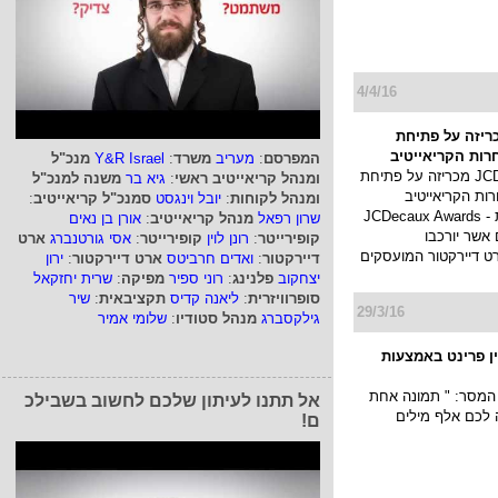
4/4/16
JCDe מכריזה על פתיחת
ות הקריאייטיב
המפרסם
:
מעריב
משרד
:
Y&R Israel
מנכ"ל
חברת JCDecaux מכריזה על פתיחת
ומנהל קריאייטיב ראשי
:
גיא בר
משנה למנכ"ל
ת הקריאייטיב
ומנהל לקוחות
:
יובל וינגסט
סמנכ"ל קריאייטיב
:
בפרסום חוצות - JCDecaux Awards
שרון רפאל
מנהל קריאייטיב
:
אורן בן נאים
 אשר יורכבו
קופירייטר
:
רונן לוין
קופירייטר
:
אסי גורטנברג
ארט
רט דיירקטור המועסקים
דיירקטור
:
ואדים חרביטס
ארט דיירקטור
:
ירון
יצחקוב
פלנינג
:
רוני ספיר
מפיקה
:
שרית יחזקאל
סופרוויזרית
:
ליאנה קדיס
תקציבאית
:
שיר
29/3/16
גילקסברג
מנהל סטודיו
:
שלומי אמיר
ן פרינט באמצעות
המסר: " תמונה אחת
אל תתנו לעיתון שלכם לחשוב בשבילכ
ה לכם אלף מילים
ם!