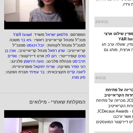
ורדיו.
24/4/16
פיין שילוט ארצי
המפרסם
:
פלסאון ישראל
משרד
:
Y&R Israel
מנכ"ל ומנהל קריאייטיב ראשי:
:
גיא בר
משנה
ין, שעלה ערב חג
למנכ"ל ומנהל לקוחות:
:
יובל וינגסט
סמנכ"ל
ארצית, מותג גם
קריאייטיב:
:
שרון רפאל
מנהל קריאייטיב:
:
אורן בן
נאים
קופירייטר:
:
רונן לוין
ארט דיירקטור:
:
ואדים
חרביסט
מנהלת פלנינג:
:
נועה הירשמן
פלנינג:
:
רוני ספיר
מפיקה:
:
שרית יחזקאל
סופרוויזרית:
:
ליאנה קדיס
תקציבאית:
:
בר עמיתי
חברת הפקה:
:
סיון מורג
4/4/16
JCDe מכריזה על פתיחת
ות הקריאייטיב
חברת JCDecaux מכריזה על פתיחת
המקלחת שאחרי - מילואים
ת הקריאייטיב
בפרסום חוצות - JCDecaux Awards
 אשר יורכבו
רט דיירקטור המועסקים