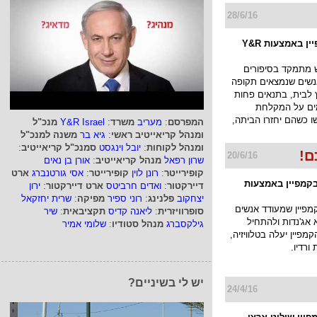
28/6/16
פלסאון בקמפיין באמצעות Y&R
 מתמקד בסיפורים
נשים שנמצאים תקופה
לבית, בתנאים פחות
ים על המקלחת
ו כשהם יחזרו הביתה,
המפרסם
:
מעריב
משרד
:
Y&R Israel
מנכ"ל
ומנהל קריאייטיב ראשי
:
גיא בר
משנה למנכ"ל
ומנהל לקוחות
:
יובל וינגסט
סמנכ"ל קריאייטיב
:
ם!
20/6/16
שרון רפאל
מנהל קריאייטיב
:
אורן בן נאים
קופירייטר
:
רונן לוין
קופירייטר
:
אסי גורטנברג
ארט
בקמפיין באמצעות
דיירקטור
:
ואדים חרביטס
ארט דיירקטור
:
ירון
יצחקוב
פלנינג
:
רוני ספיר
מפיקה
:
שרית יחזקאל
מפיין שמעודד אנשים
סופרוויזרית
:
ליאנה קדיס
תקציבאית
:
שיר
אג'נדות ולהתחיל
גילקסברג
מנהל סטודיו
:
שלומי אמיר
קמפיין יעלה בטלוויזיה,
ורדיו.
יש לי בשיניים?
24/4/16