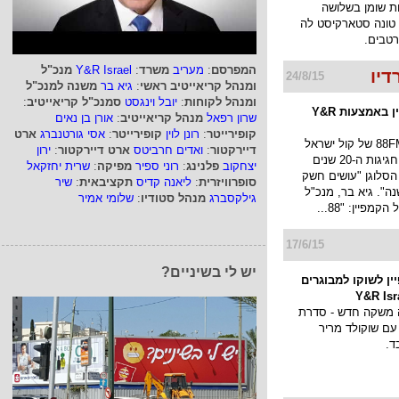
ת שומן בשלושה
טונה סטארקיסט לה
טבים.
המפרסם
:
מעריב
משרד
:
Y&R Israel
מנכ"ל
24/8/15
ומנהל קריאייטיב ראשי
:
גיא בר
משנה למנכ"ל
ומנהל לקוחות
:
יובל וינגסט
סמנכ"ל קריאייטיב
:
88FM בקמפיין באמצעות Y&R
שרון רפאל
מנהל קריאייטיב
:
אורן בן נאים
קופירייטר
:
רונן לוין
קופירייטר
:
אסי גורטנברג
ארט
תחנת הרדיו 88FM של קול ישראל
דיירקטור
:
ואדים חרביטס
ארט דיירקטור
:
ירון
בקמפיין לרגל חגיגות ה-20 שנים
יצחקוב
פלנינג
:
רוני ספיר
מפיקה
:
שרית יחזקאל
הסלוגן "עושים חשק
סופרוויזרית
:
ליאנה קדיס
תקציבאית
:
שיר
ן כבר 20 שנה". גיא בר, מנכ"ל
גילקסברג
מנהל סטודיו
:
שלומי אמיר
17/6/15
יש לי בשיניים?
ן לשוקו למבוגרים
 משקה חדש - סדרת
עם שוקולד מריר
ד.