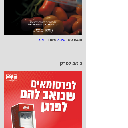
המפרסם
:
שיבא
משרד
:
מנצ'
כואב לפרגן