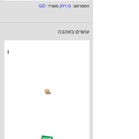
המפרסם
:
ג'ו דלק
משרד
:
GO
עושים באהבה