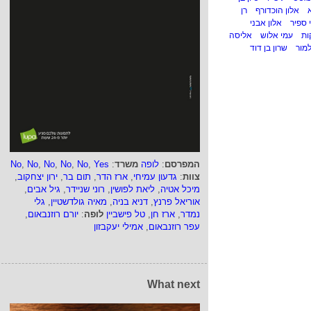
אלון הוכדורף
רן
י ספיר
אלון אבני
ות
עמי אלוש
אליסה
מור
שרון בן דוד
המפרסם
:
לופה
משרד
:
Yes
,
No
,
No
,
No
,
No
,
No
צוות
:
גדעון עמיחי
,
ארז הדר
,
תום בר
,
ירון יצחקוב
,
מיכל אטיה
,
ליאת לפושין
,
רוני שניידר
,
גיל אבים
,
אוריאל פרנץ
,
דניא בניה
,
מאיה גולדשטיין
,
גלי
נמדר
,
ארז חן
,
טל פישביין
לופה
:
יורם רוזנבאום
,
עפר רוזנבאום
,
אמילי יעקבזון
What next