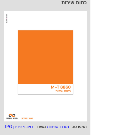
כתום שירות
המפרסם
:
מזרחי טפחות
משרד
:
ראובני פרידן IPG