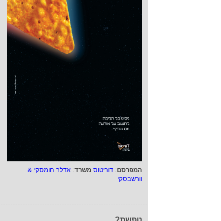
המפרסם
:
דוריטוס
משרד
:
אדלר חומסקי &
וורשבסקי
טפשת?