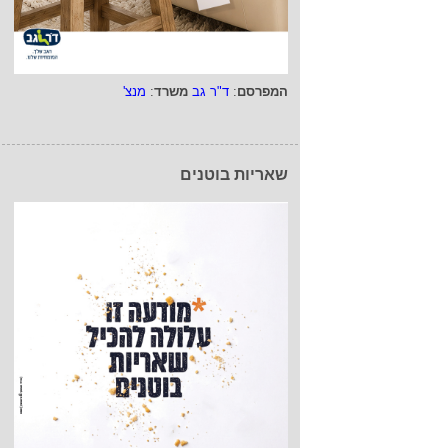
המפרסם
:
ד"ר גב
משרד
:
מנצ'
שאריות בוטנים