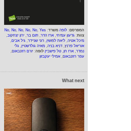
המפרסם
:
לופה
משרד
:
Yes
,
No
,
No
,
No
,
No
,
No
צוות
:
גדעון עמיחי
,
ארז הדר
,
תום בר
,
ירון יצחקוב
,
מיכל אטיה
,
ליאת לפושין
,
רוני שניידר
,
גיל אבים
,
אוריאל פרנץ
,
דניא בניה
,
מאיה גולדשטיין
,
גלי
נמדר
,
ארז חן
,
טל פישביין
לופה
:
יורם רוזנבאום
,
עפר רוזנבאום
,
אמילי יעקבזון
What next