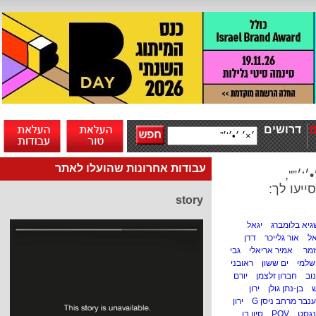
דרושים
עבודות אחרונות שהועלו לאתר
‘׳”'',
ייעו לך:
story
גיא בלומברג
יגאל
ל
אור גלייכר
דדן
זמר
אמיר אריאלי
גבי
ושלמי
ים ששון
ראובני
וב
חברון זלצמן
יורם
ש
בן-נתן גולן
ירון
ענבר מרחב ניסן G
ירון
ינגסט
POV
סיון בן