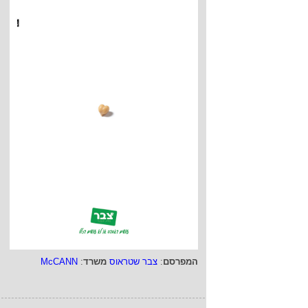
המפרסם
:
צבר שטראוס
משרד
:
McCANN