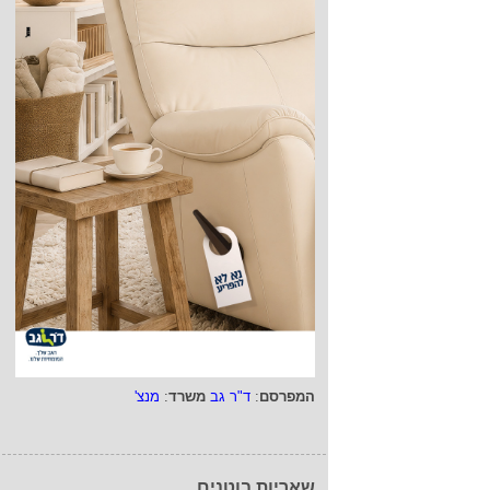
המפרסם
:
ד"ר גב
משרד
:
מנצ'
שאריות בוטנים