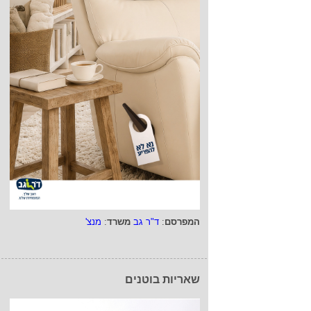
המפרסם
:
ד"ר גב
משרד
:
מנצ'
שאריות בוטנים