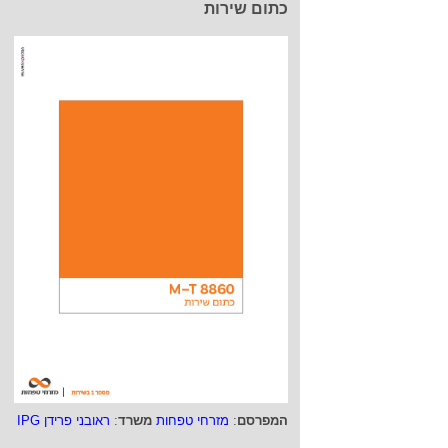
כתום שירות
המפרסם
:
מזרחי טפחות
משרד
:
ראובני פרידן IPG