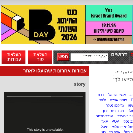
דרושים
עבודות אחרונות שהועלו לאתר
׳™׳¨׳'',
ייעו לך:
story
וב
אמיר אריאלי
דרור
פוסט אופיס
גלעד
שון
גליקמן נטלר
ולר
ניב חורש
ירון
ביב מערבי
ענבר מרחב
בינסקי
POV
יגאל
שלומי ירושלמי
מיטל
 סגל
אסף כץ
רוני