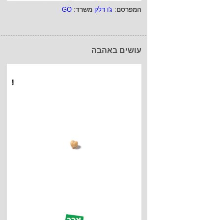
המפרסם
:
ג'ו דלק
משרד
:
GO
עושים באהבה