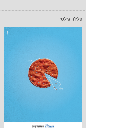
פלז'ר גילטי