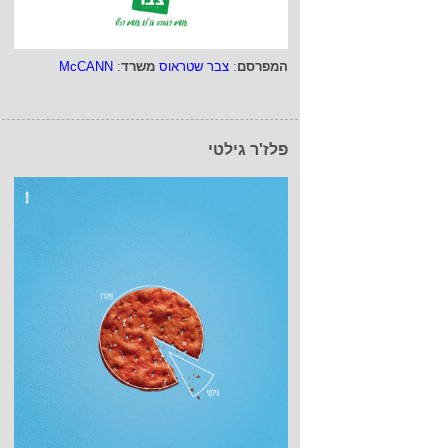
המפרסם
:
צבר שטראוס
משרד
:
McCANN
פלז'ר גילטי