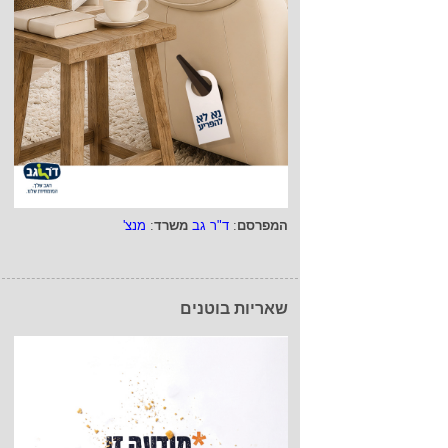
המפרסם
:
ד"ר גב
משרד
:
מנצ'
שאריות בוטנים