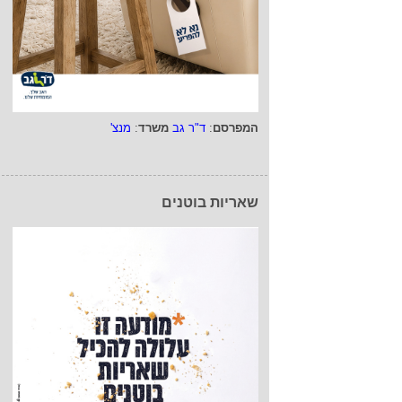
המפרסם
:
ד"ר גב
משרד
:
מנצ'
שאריות בוטנים