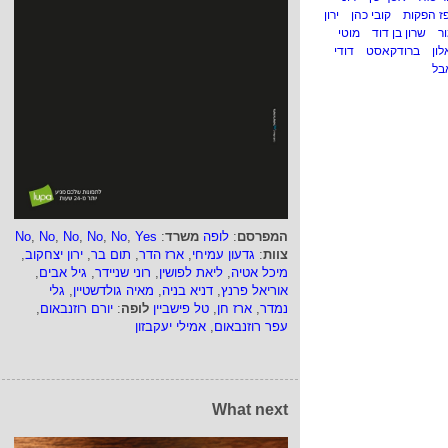
ז הפקות
קובי כהן
ירון
ר
שרון בן דוד
מוטי
לון
ברודקאסט
דודי
בל
המפרסם
:
לופה
משרד
:
Yes
,
No
,
No
,
No
,
No
,
No
צוות
:
גדעון עמיחי
,
ארז הדר
,
תום בר
,
ירון יצחקוב
,
מיכל אטיה
,
ליאת לפושין
,
רוני שניידר
,
גיל אבים
,
אוריאל פרנץ
,
דניא בניה
,
מאיה גולדשטיין
,
גלי
נמדר
,
ארז חן
,
טל פישביין
לופה
:
יורם רוזנבאום
,
עפר רוזנבאום
,
אמילי יעקבזון
What next