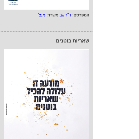
המפרסם
:
ד"ר גב
משרד
:
מנצ'
שאריות בוטנים