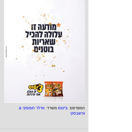
המפרסם
:
צ'יטוס
משרד
:
אדלר חומסקי &
וורשבסקי