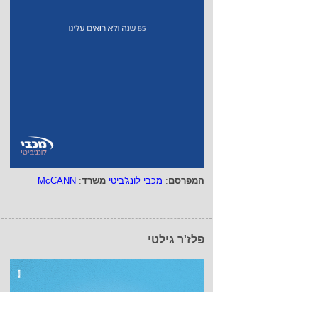
המפרסם
:
מכבי לונג'ביטי
משרד
:
McCANN
פלז'ר גילטי