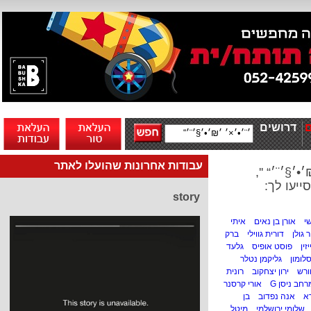
דרושים
עבודות אחרונות שהועלו לאתר
•׳§׳¨׳“ '',
ייעו לך:
story
י
אורן בן נאים
איתי
ר גולן
דורית גווילי
ברק
זין
פוסט אופיס
גלעד
לומון
גליקמן נטלר
ורש
ירון יצחקוב
רונית
חב ניסן G
אורי קרסנר
א
אנה נפדוב
בן
שלומי ירושלמי
מיטל