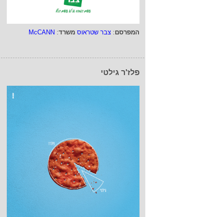
המפרסם
:
צבר שטראוס
משרד
:
McCANN
פלז'ר גילטי