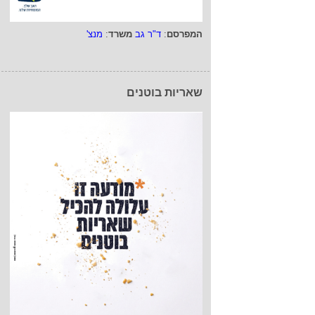
המפרסם
:
ד"ר גב
משרד
:
מנצ'
שאריות בוטנים