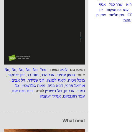
חיא
שחר סגל
אסף
עמרי פז הפקות
ירון
C
ערן טלמור
שרון בן
 גוטמן
המפרסם
:
לופה
משרד
:
Yes
,
No
,
No
,
No
,
No
,
No
צוות
:
גדעון עמיחי
,
ארז הדר
,
תום בר
,
ירון יצחקוב
,
מיכל אטיה
,
ליאת לפושין
,
רוני שניידר
,
גיל אבים
,
אוריאל פרנץ
,
דניא בניה
,
מאיה גולדשטיין
,
גלי
נמדר
,
ארז חן
,
טל פישביין
לופה
:
יורם רוזנבאום
,
עפר רוזנבאום
,
אמילי יעקבזון
What next