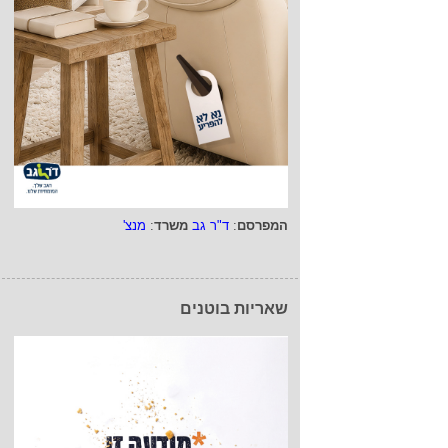
המפרסם
:
ד"ר גב
משרד
:
מנצ'
שאריות בוטנים