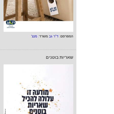
המפרסם
:
ד"ר גב
משרד
:
מנצ'
שאריות בוטנים