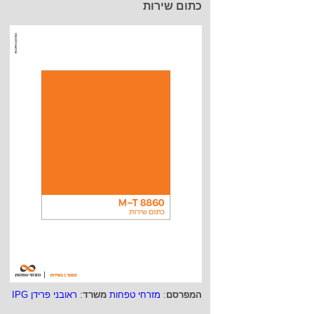
כתום שירות
המפרסם
:
מזרחי טפחות
משרד
:
ראובני פרידן IPG