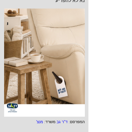
נא לא להפריע
המפרסם
:
ד"ר גב
משרד
:
מנצ'