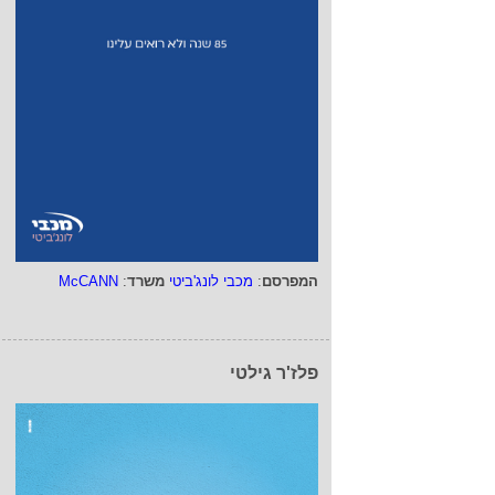
המפרסם
:
מכבי לונג'ביטי
משרד
:
McCANN
פלז'ר גילטי