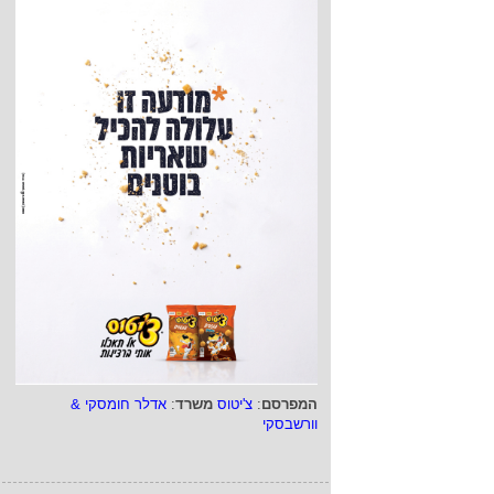
המפרסם
:
צ'יטוס
משרד
:
אדלר חומסקי &
וורשבסקי