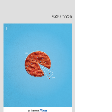
פלז'ר גילטי