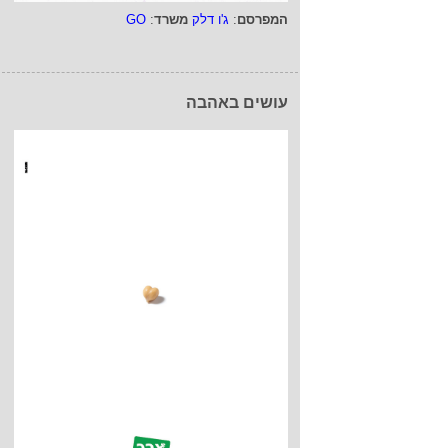
המפרסם
:
ג'ו דלק
משרד
:
GO
עושים באהבה