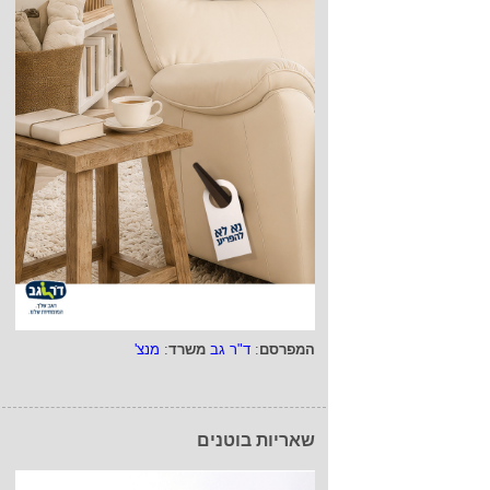
המפרסם
:
ד"ר גב
משרד
:
מנצ'
שאריות בוטנים