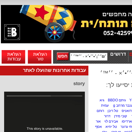
דרושים
עבודות אחרונות שהועלו לאתר
•׳× - ׳׳™׳
story
סייעו לך:
Y
גיתם BBDO
גיא
נבר מרחב g
עמית
דואניס
טל ריבן
רותם
קובי מידן
דרור
רדיסו
אבירם לוי
אור
י גרונר
טל יחיא
אסף