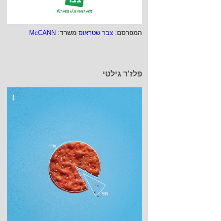
המפרסם
:
צבר שטראוס
משרד
:
McCANN
פלז'ר גילטי