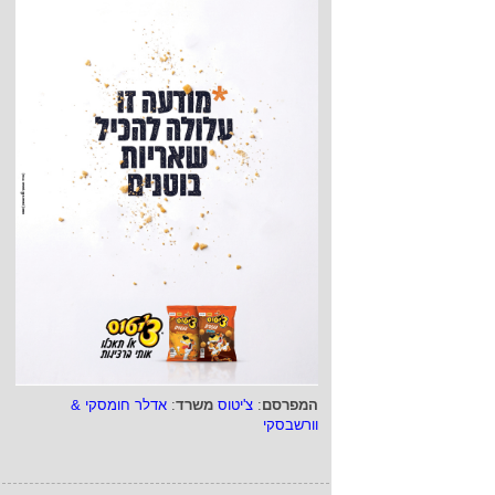
המפרסם
:
צ'יטוס
משרד
:
אדלר חומסקי &
וורשבסקי