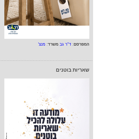
המפרסם
:
ד"ר גב
משרד
:
מנצ'
שאריות בוטנים