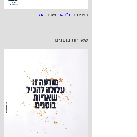
המפרסם
:
ד"ר גב
משרד
:
מנצ'
שאריות בוטנים