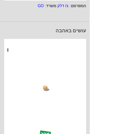
המפרסם
:
ג'ו דלק
משרד
:
GO
עושים באהבה