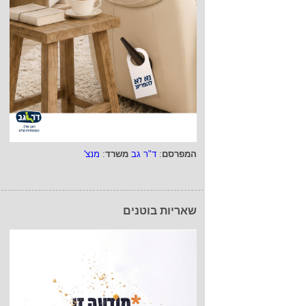
המפרסם
:
ד"ר גב
משרד
:
מנצ'
שאריות בוטנים