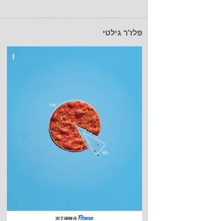
פלז'ר גילטי