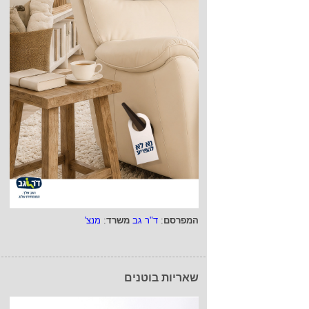
המפרסם
:
ד"ר גב
משרד
:
מנצ'
שאריות בוטנים