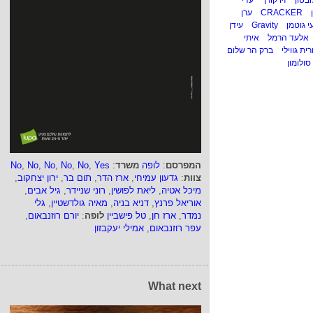
ובטון
זיו קורן
עדי
CRACKER
ערן
י גוטמן
Gravity
עידן
אלעד הרמל
איתי
רית גווילי
ברק הר שלום
סולומון
המפרסם
:
לופה
משרד
:
Yes
,
No
,
No
,
No
,
No
,
No
צוות
:
גדעון עמיחי
,
ארז הדר
,
תום בר
,
ירון יצחקוב
,
מיכל אטיה
,
ליאת לפושין
,
רוני שניידר
,
גיל אבים
,
אוריאל פרנץ
,
דניא בניה
,
מאיה גולדשטיין
,
גלי
נמדר
,
ארז חן
,
טל פישביין
לופה
:
יורם רוזנבאום
,
עפר רוזנבאום
,
אמילי יעקבזון
What next