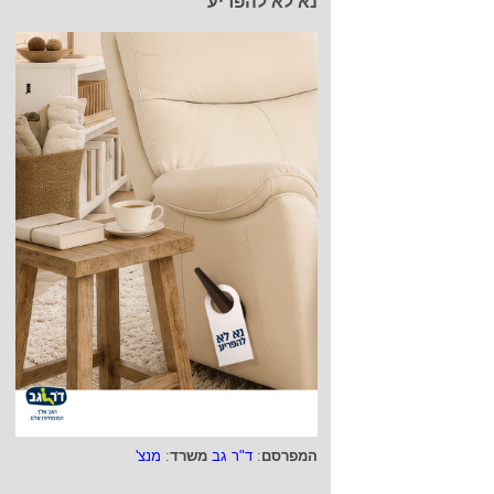
נא לא להפריע
המפרסם
:
ד"ר גב
משרד
:
מנצ'