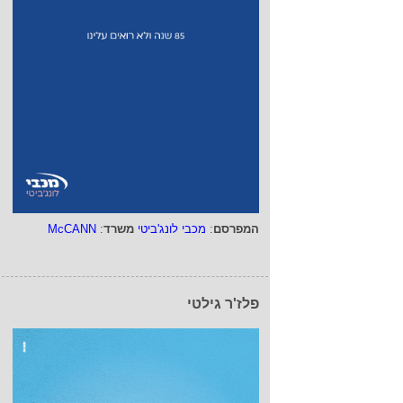
המפרסם
:
מכבי לונג'ביטי
משרד
:
McCANN
פלז'ר גילטי