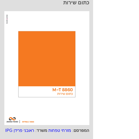
כתום שירות
המפרסם
:
מזרחי טפחות
משרד
:
ראובני פרידן IPG