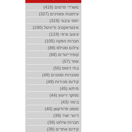
משרדי פרסום (418)
עיתונות ומגזינים (327)
יחסי ציבור (319)
אינטראקטיב ודיגיטל (190)
עיצוב גרפי (119)
חברות הפקה (105)
צילום סטילס (88)
קופירייטרים (68)
אחר (57)
בתי דפוס (55)
סוכנויות וסוכנים (49)
קידום מכירות (49)
מיתוג (45)
מחקר וייעוץ (44)
בימוי (43)
פוסט פרודקשן (40)
דיוור ישיר (39)
חברות שילוט (39)
קידום אתרים (38)