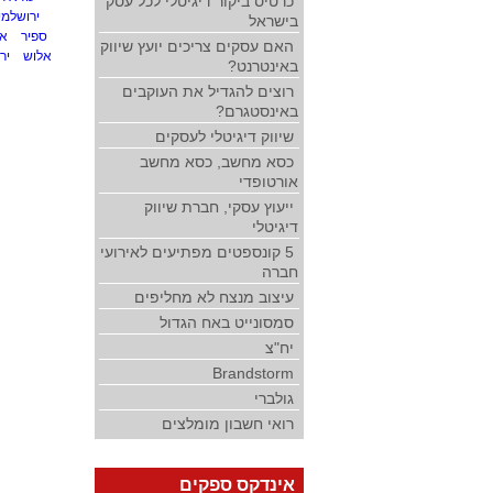
כרטיס ביקור דיגיטלי לכל עסק
ירושלמי
בישראל
ספיר
אל
האם עסקים צריכים יועץ שיווק
אלוש
ירו
באינטרנט?
רוצים להגדיל את העוקבים
באינסטגרם?
שיווק דיגיטלי לעסקים
כסא מחשב, כסא מחשב
אורטופדי
ייעוץ עסקי, חברת שיווק
דיגיטלי
5 קונספטים מפתיעים לאירועי
חברה
עיצוב מנצח לא מחליפים
סמסונייט באח הגדול
יח"צ
Brandstorm
גולברי
רואי חשבון מומלצים
אינדקס ספקים