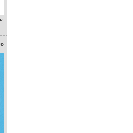
המ
פל