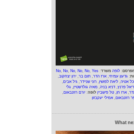
פרסם
:
לופה
משרד
:
Yes
,
No
,
No
,
No
,
No
,
No
ות
:
גדעון עמיחי
,
ארז הדר
,
תום בר
,
ירון יצחקוב
,
כל אטיה
,
ליאת לפושין
,
רוני שניידר
,
גיל אבים
,
ריאל פרנץ
,
דניא בניה
,
מאיה גולדשטיין
,
גלי
דר
,
ארז חן
,
טל פישביין
לופה
:
יורם רוזנבאום
,
ר רוזנבאום
,
אמילי יעקבזון
What ne