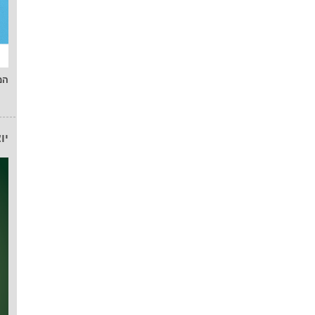
המ
יו