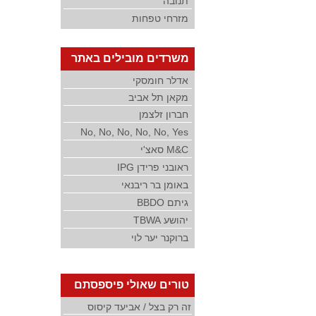
תנובה
מזרחי טפחות
משרדים מובילים באתר
אדלר חומסקי
מקאן תל אביב
חברון זלצמן
No, No, No, No, No, Yes
M&C סאצ'י
ראובני פרידן IPG
באומן בר ריבנאי
גיתם BBDO
יהושע TBWA
ברוקנר יער לוי
טורים שאולי פיספסתם
זה רק בצל / אביעד קיסוס