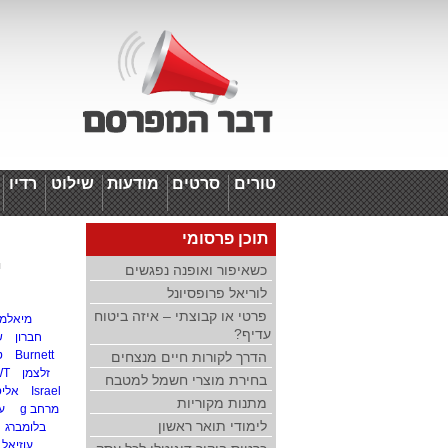
טורים
סרטים
מודעות
שילוט
רדיו
ד
תוכן פרסומי
י
כשאיפור ואופנה נפגשים
לוריאל פרופסיונל
פרטי או קבוצתי – איזה ביטוח
מיאלמ
עדיף?
חברון
ש
Burnett
ט
הדרך לקורות חיים מנצחים
זלצמן
WT
בחירת מוצרי חשמל למטבח
Israel
אליס
מתנות מקוריות
מרחב g
ע
לימודי תואר ראשון
בלומברג
עוזיאל