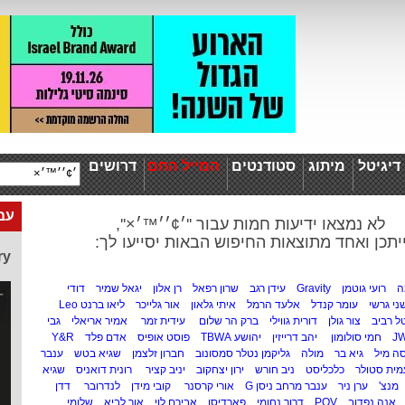
יגיטל
מיתוג
סטודנטים
המייל החם
דרושים
עבו
לא נמצאו ידיעות חמות עבור ''׳¢׳׳™׳×'',
יתכן ואחד מתוצאות החיפוש הבאות יסייעו לך:
ry
ה
רועי גוטמן
Gravity
עידן רגב
שרון רפאל
רן אלון
יגאל שמיר
דודי
ני גרשי
עומר קנדל
אלעד הרמל
איתי גלאון
אור גלייכר
ליאו ברנט Leo
ל רביב
צור גולן
דורית גווילי
ברק הר שלום
עידית זמר
אמיר אריאלי
גבי
J
חמי סולומון
יהב דרייזין
יהושע TBWA
פוסט אופיס
אדם פלד
Y&R
ה מיל
גיא בר
מולה
גליקמן נטלר סמסונוב
חברון זלצמן
שגיא בטש
ענבר
מית סטולר
כלכליסט
ניב חורש
ירון יצחקוב
יניב קציר
רונית דואניס
שגיא
מנצ'
ערן ניר
ענבר מרחב ניסן G
אורי קרסנר
קובי מידן
לנדרובר
דדן
אנה נפדוב
POV
דרור נחומי
פארדיסו
אבירם לוי
אור לביא
שלומי