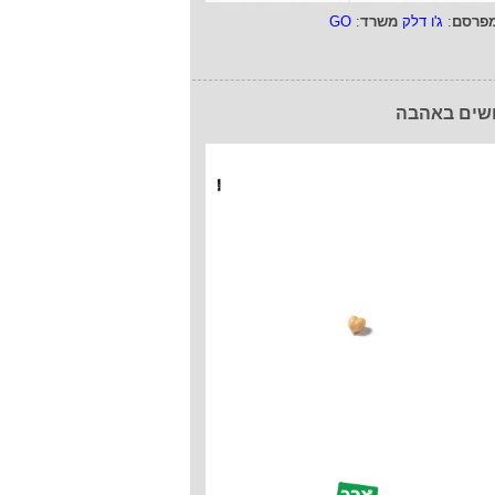
פרסם
:
ג'ו דלק
משרד
:
GO
שים באהבה