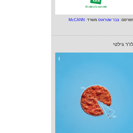
פרסם
:
צבר שטראוס
משרד
:
McCANN
ז'ר גילטי