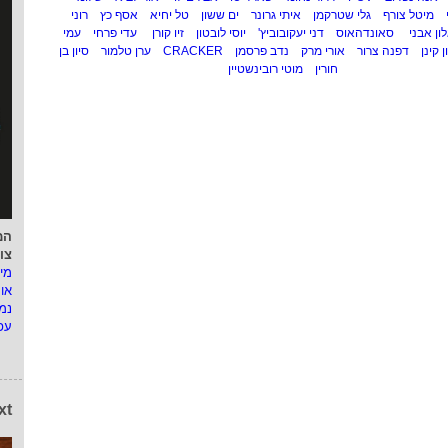
מיטל צורף
גלי שטרקמן
איתי גרונר
ים ששון
טל יחיא
אסף כץ
רוני
ון אבני
סאונדהאוס
דני יעקובוביץ'
יוסי לובטון
זיו קורן
עדי פרחי
עמי
ן קינן
דפנה צרור
אורי מרק
נדב פרסמן
CRACKER
ערן טלמור
סיון בן
חורין
מוטי רובינשטיין
המ
צו
מי
או
נמ
עפ
xt