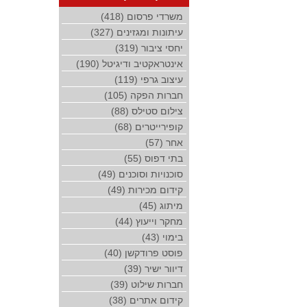
משרדי פרסום (418)
עיתונות ומגזינים (327)
יחסי ציבור (319)
אינטראקטיב ודיגיטל (190)
עיצוב גרפי (119)
חברות הפקה (105)
צילום סטילס (88)
קופירייטרים (68)
אחר (57)
בתי דפוס (55)
סוכנויות וסוכנים (49)
קידום מכירות (49)
מיתוג (45)
מחקר וייעוץ (44)
בימוי (43)
פוסט פרודקשן (40)
דיוור ישיר (39)
חברות שילוט (39)
קידום אתרים (38)