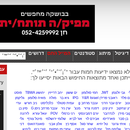
יגיטל
מיתוג
סטודנטים
המייל החם
דרושים
עבו
לא נמצאו ידיעות חמות עבור ''׳¡׳˜׳•׳“׳ ׳˜׳™׳'',
יתכן ואחד מתוצאות החיפוש הבאות יסייעו לך:
ry
גבי זלצמן
JWT
חמי סולומון
ים ששון
יהב דרייזין
יהושע TBWA
פוסט
 פלד
ראובני פרידן IPG
Y&R Israel
גיא בר
מולה
מאיה סלומון
גליקמן
נוב
יורם עבר הדני
ענבר מרחב g
עמית סטולר
כלכליסט
ניב חורש
עדי
ון יצחקוב
ירון קינן
דפנה צרור
מנצ'
ערן ניר
ענבר מרחב ניסן G
סיון בן
ובי מידן
לנדרובר
יורם דמבינסקי
רני כרמלי
POV
יגאל עזרא
לירונה
בן סבר
פארדיסו
אבירם לוי
אור לביא
שלומי ירושלמי
מיטל צורף
גלי
איתי גרונר
טל יחיא
שחר סגל
אסף כץ
אלון אבני
סאונדהאוס
דני
יץ'
אליסה מיל
יוסי לובטון
זיו קורן
עמרי פז הפקות
קובי כהן
ליהיא