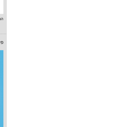
המ
פל