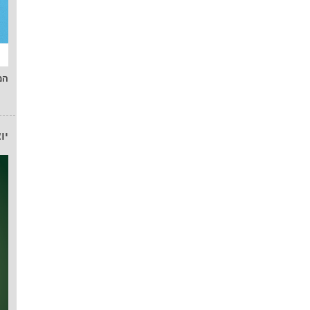
המ
יו