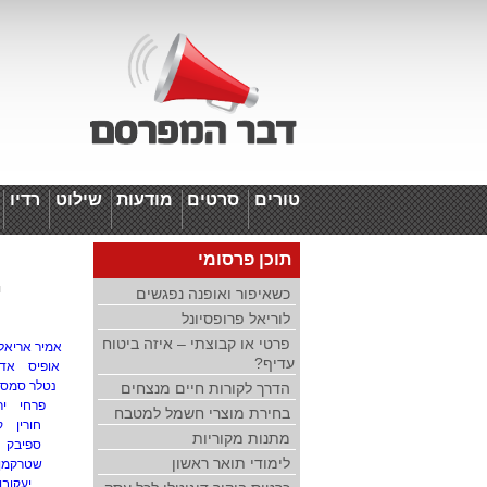
טורים
סרטים
מודעות
שילוט
רדיו
ד
תוכן פרסומי
י
כשאיפור ואופנה נפגשים
לוריאל פרופסיונל
פרטי או קבוצתי – איזה ביטוח
אמיר אריאלי
עדיף?
אופיס
אדם
נטלר סמסו
הדרך לקורות חיים מנצחים
פרחי
יר
בחירת מוצרי חשמל למטבח
חורין
ק
מתנות מקוריות
ספיבק
לימודי תואר ראשון
שטרקמן
יעקובוב