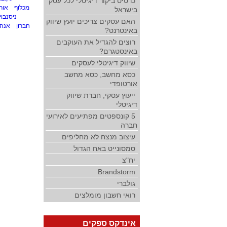
כרטיס ביקור דיגיטלי לכל עסק
מכלוף
אור
בישראל
ניסנבוי
האם עסקים צריכים יועץ שיווק
חברון
אנה 
באינטרנט?
רוצים להגדיל את העוקבים
באינסטגרם?
שיווק דיגיטלי לעסקים
כסא מחשב, כסא מחשב
אורטופדי
ייעוץ עסקי, חברת שיווק
דיגיטלי
5 קונספטים מפתיעים לאירועי
חברה
עיצוב מנצח לא מחליפים
סמסונייט באח הגדול
יח"צ
Brandstorm
גולברי
רואי חשבון מומלצים
אינדקס ספקים