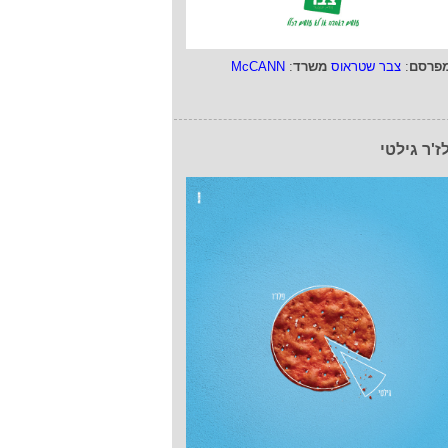
פרסם
:
צבר שטראוס
משרד
:
McCANN
ז'ר גילטי