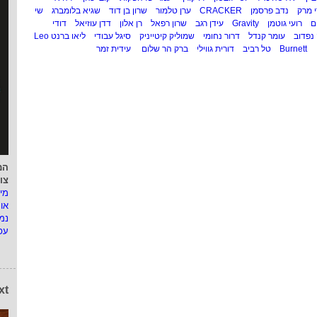
י מרק
נדב פרסמן
CRACKER
ערן טלמור
שרון בן דוד
שגיא בלומברג
שי
ם
רועי גוטמן
Gravity
עידן רגב
שרון רפאל
רן אלון
דדן עוזיאל
דודי
נפדוב
עומר קנדל
דרור נחומי
שמוליק קיטייניק
סיגל עבודי
ליאו ברנט Leo
Burnett
טל רביב
דורית גווילי
ברק הר שלום
עידית זמר
המ
צו
מי
או
נמ
עפ
xt