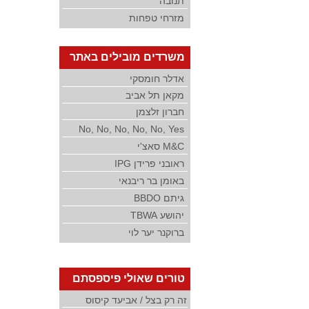
תנובה
מזרחי טפחות
משרדים מובילים באתר
אדלר חומסקי
מקאן תל אביב
חברון זלצמן
No, No, No, No, No, Yes
M&C סאצ'י
ראובני פרידן IPG
באומן בר ריבנאי
גיתם BBDO
יהושע TBWA
ברוקנר יער לוי
טורים שאולי פיספסתם
זה רק בצל / אביעד קיסוס