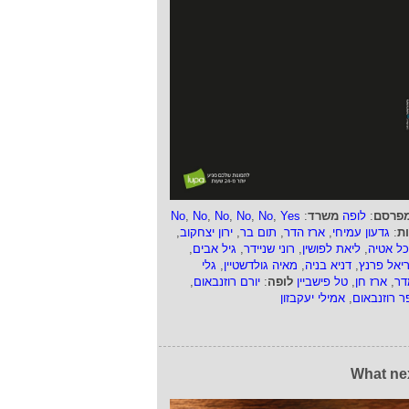
פרסם
:
לופה
משרד
:
Yes
,
No
,
No
,
No
,
No
,
No
ות
:
גדעון עמיחי
,
ארז הדר
,
תום בר
,
ירון יצחקוב
,
כל אטיה
,
ליאת לפושין
,
רוני שניידר
,
גיל אבים
,
ריאל פרנץ
,
דניא בניה
,
מאיה גולדשטיין
,
גלי
דר
,
ארז חן
,
טל פישביין
לופה
:
יורם רוזנבאום
,
ר רוזנבאום
,
אמילי יעקבזון
What ne