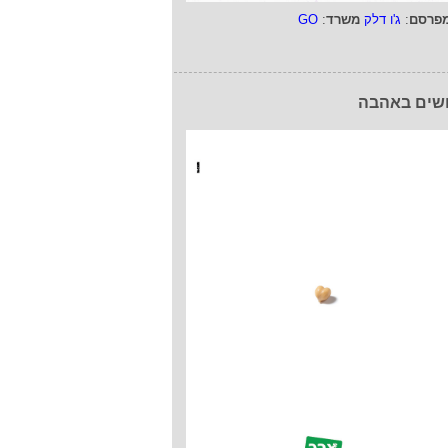
פרסם
:
ג'ו דלק
משרד
:
GO
שים באהבה