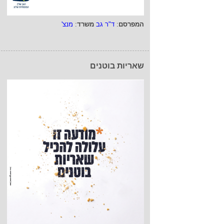
המפרסם
:
ד"ר גב
משרד
:
מנצ'
שאריות בוטנים