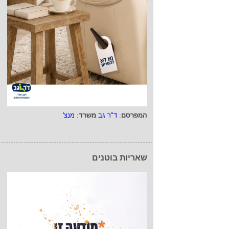
המפרסם
:
ד"ר גב
משרד
:
מנצ'
שאריות בוטנים