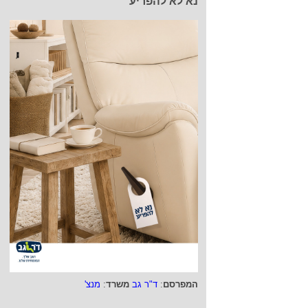
נא לא להפריע
המפרסם
:
ד"ר גב
משרד
:
מנצ'