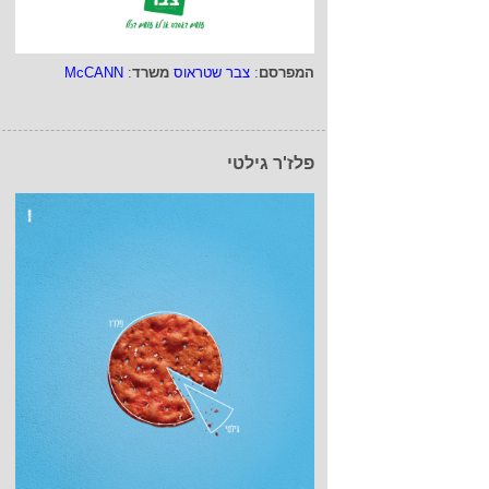
המפרסם
:
צבר שטראוס
משרד
:
McCANN
פלז'ר גילטי