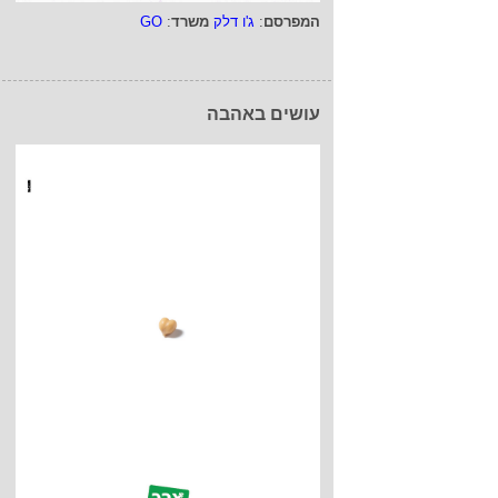
המפרסם
:
ג'ו דלק
משרד
:
GO
עושים באהבה