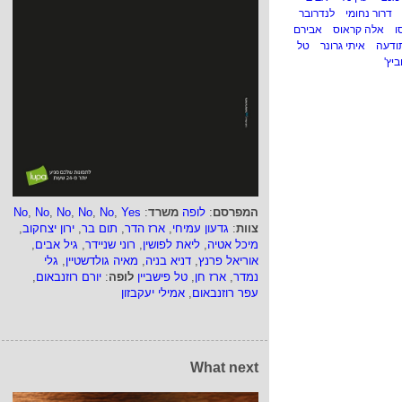
דרור נחומי
לנדרובר
ו
אלה קראוס
אבירם
ודעה
איתי גרונר
טל
ביץ'
המפרסם
:
לופה
משרד
:
Yes
,
No
,
No
,
No
,
No
,
No
צוות
:
גדעון עמיחי
,
ארז הדר
,
תום בר
,
ירון יצחקוב
,
מיכל אטיה
,
ליאת לפושין
,
רוני שניידר
,
גיל אבים
,
אוריאל פרנץ
,
דניא בניה
,
מאיה גולדשטיין
,
גלי
נמדר
,
ארז חן
,
טל פישביין
לופה
:
יורם רוזנבאום
,
עפר רוזנבאום
,
אמילי יעקבזון
What next