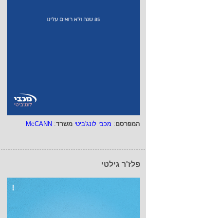
המפרסם
:
מכבי לונג'ביטי
משרד
:
McCANN
פלז'ר גילטי