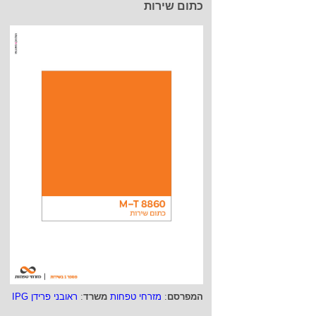
כתום שירות
המפרסם
:
מזרחי טפחות
משרד
:
ראובני פרידן IPG