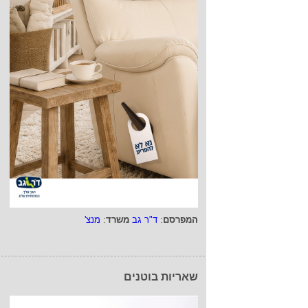
המפרסם
:
ד"ר גב
משרד
:
מנצ'
שאריות בוטנים