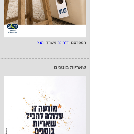
המפרסם
:
ד"ר גב
משרד
:
מנצ'
שאריות בוטנים