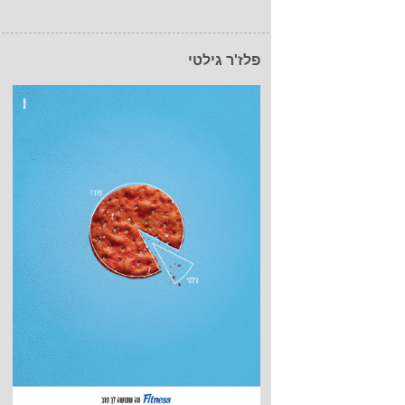
פלז'ר גילטי