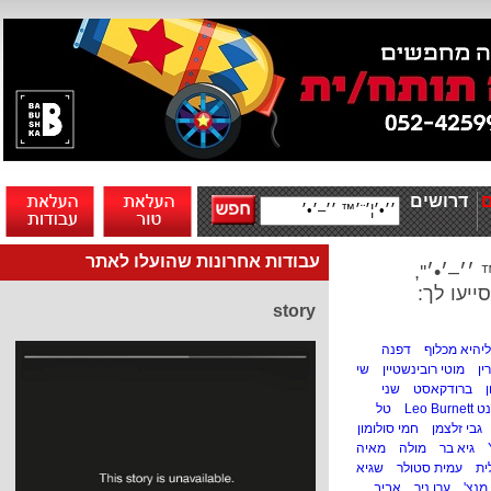
דרושים
עבודות אחרונות שהועלו לאתר
׳–׳•׳'',
ייעו לך:
story
ליהיא מכלוף
דפנה
ין
מוטי רובינשטיין
שי
ן
ברודקאסט
שני
Leo Bu
טל
גבי זלצמן
חמי סולומון
גיא בר
מולה
מאיה
ית
עמית סטולר
שגיא
מנצ'
ערן ניר
אביב