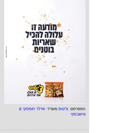
המפרסם
:
צ'יטוס
משרד
:
אדלר חומסקי &
וורשבסקי