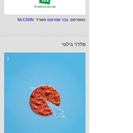
המפרסם
:
צבר שטראוס
משרד
:
McCANN
פלז'ר גילטי