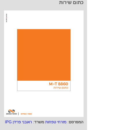
כתום שירות
המפרסם
:
מזרחי טפחות
משרד
:
ראובני פרידן IPG