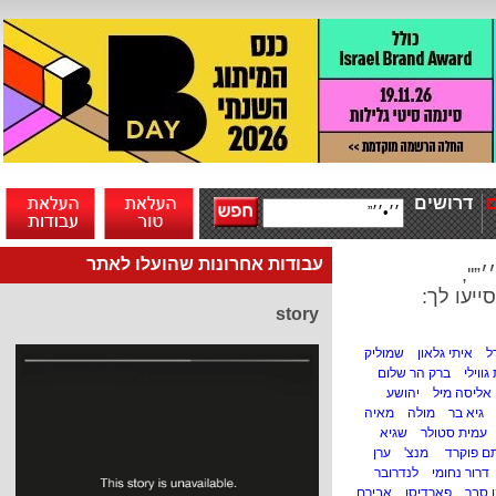
דרושים
עבודות אחרונות שהועלו לאתר
”'',
ייעו לך:
story
ל
איתי גלאון
שמוליק
גווילי
ברק הר שלום
אליסה מיל
יהושע
גיא בר
מולה
מאיה
עמית סטולר
שגיא
תם פוקרד
מנצ'
ערן
דרור נחומי
לנדרובר
 סבר
פארדיסו
אבירם