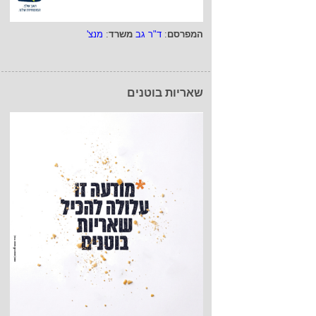
המפרסם
:
ד"ר גב
משרד
:
מנצ'
שאריות בוטנים