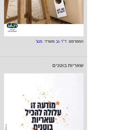
המפרסם
:
ד"ר גב
משרד
:
מנצ'
שאריות בוטנים