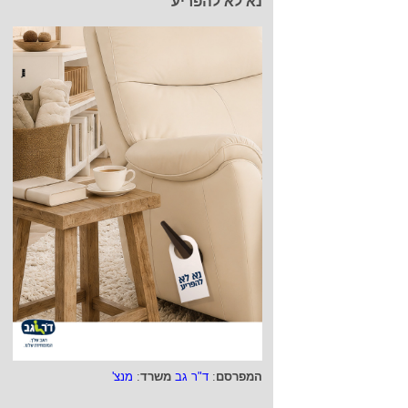
נא לא להפריע
המפרסם
:
ד"ר גב
משרד
:
מנצ'