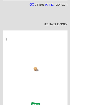
המפרסם
:
ג'ו דלק
משרד
:
GO
עושים באהבה