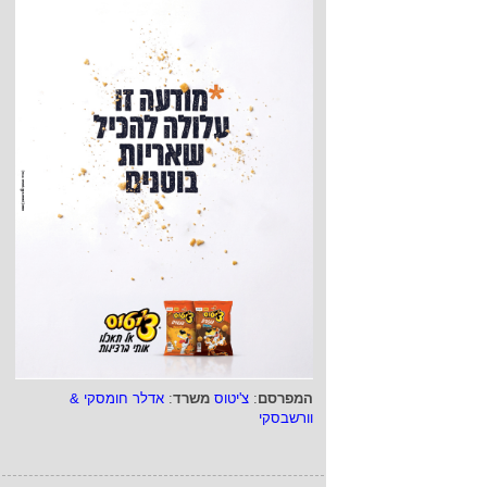
המפרסם
:
צ'יטוס
משרד
:
אדלר חומסקי &
וורשבסקי