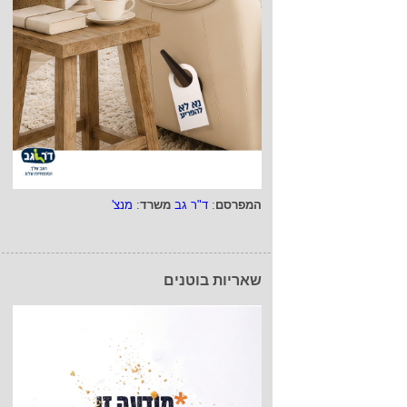
המפרסם
:
ד"ר גב
משרד
:
מנצ'
שאריות בוטנים