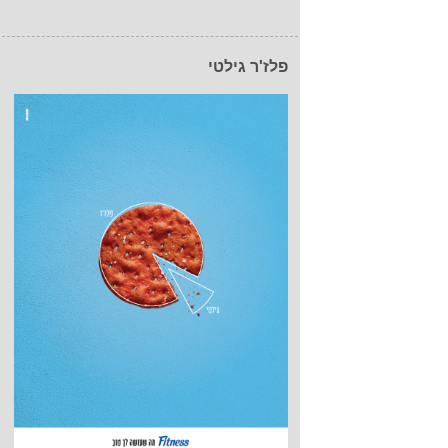
פלז'ר גילטי