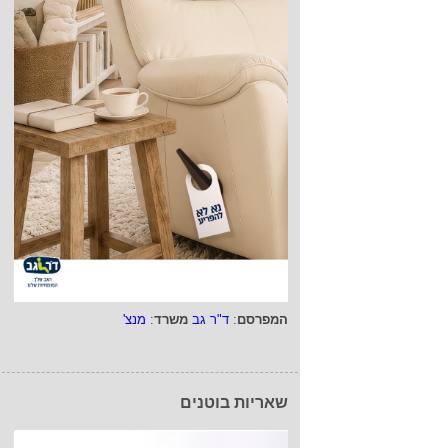
המפרסם
:
ד"ר גב
משרד
:
מנצ'
שאריות בוטנים