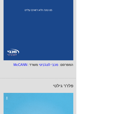
המפרסם
:
מכבי לונג'ביטי
משרד
:
McCANN
פלז'ר גילטי