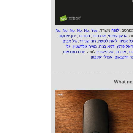
פרסם
:
לופה
משרד
:
Yes
,
No
,
No
,
No
,
No
,
No
ות
:
גדעון עמיחי
,
ארז הדר
,
תום בר
,
ירון יצחקוב
,
כל אטיה
,
ליאת לפושין
,
רוני שניידר
,
גיל אבים
,
ריאל פרנץ
,
דניא בניה
,
מאיה גולדשטיין
,
גלי
דר
,
ארז חן
,
טל פישביין
לופה
:
יורם רוזנבאום
,
ר רוזנבאום
,
אמילי יעקבזון
What ne