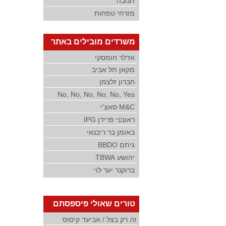
תנובה
מזרחי טפחות
משרדים מובילים באתר
אדלר חומסקי
מקאן תל אביב
חברון זלצמן
No, No, No, No, No, Yes
M&C סאצ'י
ראובני פרידן IPG
באומן בר ריבנאי
גיתם BBDO
יהושע TBWA
ברוקנר יער לוי
טורים שאולי פיספסתם
זה רק בצל / אביעד קיסוס