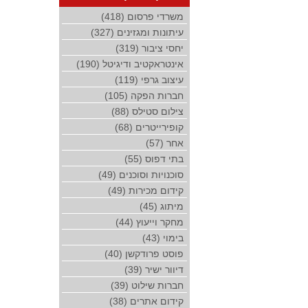
משרדי פרסום (418)
עיתונות ומגזינים (327)
יחסי ציבור (319)
אינטראקטיב ודיגיטל (190)
עיצוב גרפי (119)
חברות הפקה (105)
צילום סטילס (88)
קופירייטרים (68)
אחר (57)
בתי דפוס (55)
סוכנויות וסוכנים (49)
קידום מכירות (49)
מיתוג (45)
מחקר וייעוץ (44)
בימוי (43)
פוסט פרודקשן (40)
דיוור ישיר (39)
חברות שילוט (39)
קידום אתרים (38)