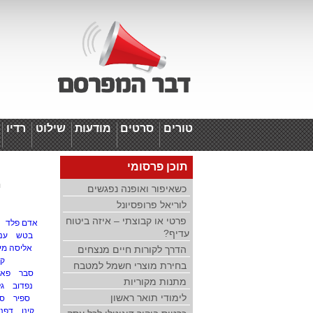
טורים
סרטים
מודעות
שילוט
רדיו
ד
תוכן פרסומי
י
כשאיפור ואופנה נפגשים
לוריאל פרופסיונל
פרטי או קבוצתי – איזה ביטוח
אדם פלד
עדיף?
בטש
ענב
אליסה מי
הדרך לקורות חיים מנצחים
קו
בחירת מוצרי חשמל למטבח
סבר
פאר
מתנות מקוריות
נפדוב
ג
לימודי תואר ראשון
ספיר
סא
קינן
דפנה