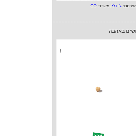
פרסם
:
ג'ו דלק
משרד
:
GO
שים באהבה