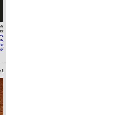
המ
צו
מי
או
נמ
עפ
xt