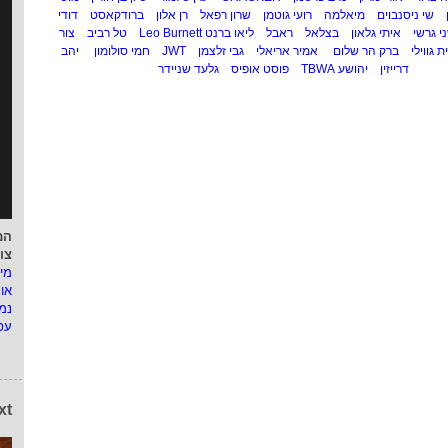
שי ניסנבוים
מיאלמה
רועי גוטמן
שרון רפאל
רן אלון
ברודקאסט
דודי
י גרשי
איתי גלאון
בצלאל
ראבל
ליאו ברנט Leo Burnett
טל רביב
צור
ת גווילי
ברק הר שלום
אמיר אריאלי
גבי זלצמן
JWT
חמי סולומון
יהב
דרייזין
יהושע TBWA
פוסט אופיס
גלעד שניידר
המ
צו
מי
או
נמ
עפ
xt