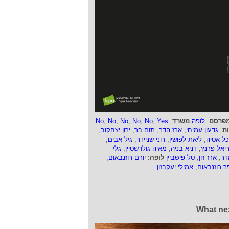
פרסם
:
לופה
משרד
:
Yes
,
No
,
No
,
No
,
No
,
No
ות
:
גדעון עמיחי
,
ארז הדר
,
תום בר
,
ירון יצחקוב
,
כל אטיה
,
ליאת לפושין
,
רוני שניידר
,
גיל אבים
,
ריאל פרנץ
,
דניא בניה
,
מאיה גולדשטיין
,
גלי
דר
,
ארז חן
,
טל פישביין
לופה
:
יורם רוזנבאום
,
ר רוזנבאום
,
אמילי יעקבזון
What ne