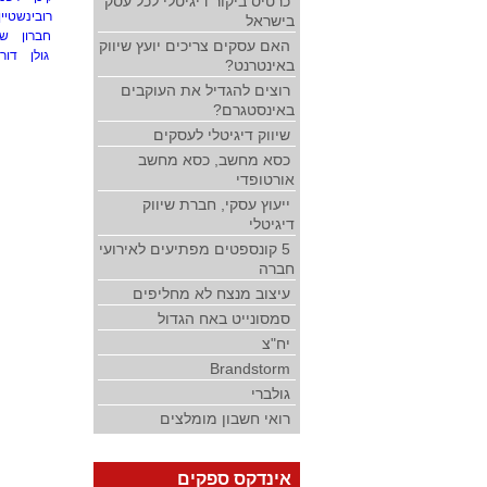
כרטיס ביקור דיגיטלי לכל עסק
רובינשטיין
בישראל
חברון
שנ
האם עסקים צריכים יועץ שיווק
גולן
דורי
באינטרנט?
רוצים להגדיל את העוקבים
באינסטגרם?
שיווק דיגיטלי לעסקים
כסא מחשב, כסא מחשב
אורטופדי
ייעוץ עסקי, חברת שיווק
דיגיטלי
5 קונספטים מפתיעים לאירועי
חברה
עיצוב מנצח לא מחליפים
סמסונייט באח הגדול
יח"צ
Brandstorm
גולברי
רואי חשבון מומלצים
אינדקס ספקים