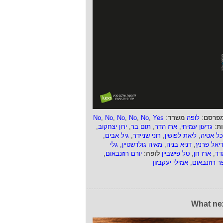
פרסם
:
לופה
משרד
:
Yes
,
No
,
No
,
No
,
No
,
No
ות
:
גדעון עמיחי
,
ארז הדר
,
תום בר
,
ירון יצחקוב
,
כל אטיה
,
ליאת לפושין
,
רוני שניידר
,
גיל אבים
,
ריאל פרנץ
,
דניא בניה
,
מאיה גולדשטיין
,
גלי
דר
,
ארז חן
,
טל פישביין
לופה
:
יורם רוזנבאום
,
ר רוזנבאום
,
אמילי יעקבזון
What ne