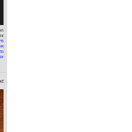
המ
צו
מי
או
נמ
עפ
xt