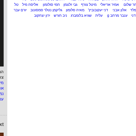
הר שלום
אמיר אריאלי
מיטל צורף
גבי זלצמן
חמי סולומון
אליסה מיל
טל
לד
אלון אבני
דני יעקובוביץ'
מאיה סלומון
גליקמן נטלר סמסונוב
יורם עבר
ני
ענבר מרחב g
עלית
שגיא בלומברג
ניב חורש
ירון יצחקוב
המ
צו
מי
או
נמ
עפ
xt