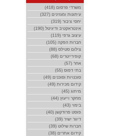
משרדי פרסום (418)
עיתונות ומגזינים (327)
יחסי ציבור (319)
אינטראקטיב ודיגיטל (190)
עיצוב גרפי (119)
חברות הפקה (105)
צילום סטילס (88)
קופירייטרים (68)
אחר (57)
בתי דפוס (55)
סוכנויות וסוכנים (49)
קידום מכירות (49)
מיתוג (45)
מחקר וייעוץ (44)
בימוי (43)
פוסט פרודקשן (40)
דיוור ישיר (39)
חברות שילוט (39)
קידום אתרים (38)