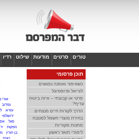
טורים
סרטים
מודעות
שילוט
רדיו
ד
תוכן פרסומי
י
כשאיפור ואופנה נפגשים
לוריאל פרופסיונל
פרטי או קבוצתי – איזה ביטוח
אורי 
עדיף?
נפדוב
עזרא
לי
הדרך לקורות חיים מנצחים
ירושלמי
בחירת מוצרי חשמל למטבח
סגל
אסף
מתנות מקוריות
הפקות
ירו
לימודי תואר ראשון
בן חורין
מו
נאים