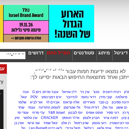
יגיטל
מיתוג
סטודנטים
המייל החם
דרושים
עבו
לא נמצאו ידיעות חמות עבור ''׳׳ ׳“ ׳¨׳•׳‘׳¨'',
יתכן ואחד מתוצאות החיפוש הבאות יסייעו לך:
ry
מרק
רונית דואניס
מנצ'
ערן ניר
דדן עוזיאל
ענבר מרחב ניסן G
אנה
מיאלמה
קובי מידן
דרור נחומי
לנדרובר
יורם דמבינסקי
POV
יגאל
רונה ספיבק
בן סבר
פארדיסו
אלה קראוס
אבירם לוי
אור לביא
שלומי
ים ששון
צור גולן
דורית גווילי
גלי שטרקמן
לעומק התודעה
עצמי
שחר
 כץ
רוני ספיר
פוסט אופיס
יוסי לובטון
Y&R Israel
עדי פרחי
עמרי פז
ן קינן
דפנה צרור
חברון זלצמן
CRACKER
ערן טלמור
סיון
אדלר חומסקי
טי רובינשטיין
רועי גוטמן
שרון רפאל
רן אלון
יגאל שמיר
שני גרשי
אורן בן
רני כרמלי
איתי גלאון
בצלאל
סיגל עבודי
ליאו ברנט Leo Burnett
טל