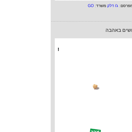
פרסם
:
ג'ו דלק
משרד
:
GO
שים באהבה