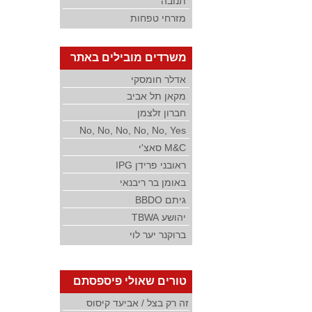
תנובה
מזרחי טפחות
משרדים מובילים באתר
אדלר חומסקי
מקאן תל אביב
חברון זלצמן
No, No, No, No, No, Yes
M&C סאצ'י
ראובני פרידן IPG
באומן בר ריבנאי
גיתם BBDO
יהושע TBWA
ברוקנר יער לוי
טורים שאולי פיספסתם
זה רק בצל / אביעד קיסוס