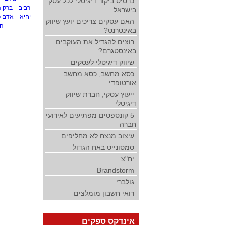
כרטיס ביקור דיגיטלי לכל עסק
רביב
ברק 
בישראל
יחיא
אדם פ
האם עסקים צריכים יועץ שיווק
הד
באינטרנט?
רוצים להגדיל את העוקבים
באינסטגרם?
שיווק דיגיטלי לעסקים
כסא מחשב, כסא מחשב
אורטופדי
ייעוץ עסקי, חברת שיווק
דיגיטלי
5 קונספטים מפתיעים לאירועי
חברה
עיצוב מנצח לא מחליפים
סמסונייט באח הגדול
יח"צ
Brandstorm
גולברי
רואי חשבון מומלצים
אינדקס ספקים