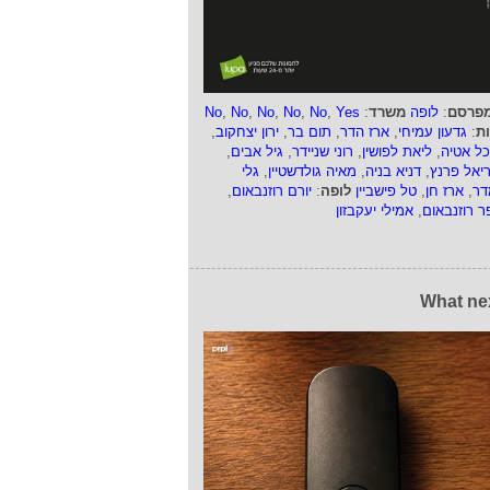
פרסם
:
לופה
משרד
:
Yes
,
No
,
No
,
No
,
No
,
No
ות
:
גדעון עמיחי
,
ארז הדר
,
תום בר
,
ירון יצחקוב
,
כל אטיה
,
ליאת לפושין
,
רוני שניידר
,
גיל אבים
,
ריאל פרנץ
,
דניא בניה
,
מאיה גולדשטיין
,
גלי
דר
,
ארז חן
,
טל פישביין
לופה
:
יורם רוזנבאום
,
ר רוזנבאום
,
אמילי יעקבזון
What ne