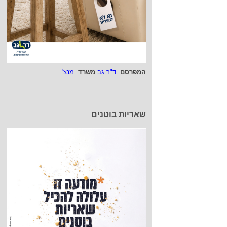
המפרסם
:
ד"ר גב
משרד
:
מנצ'
שאריות בוטנים