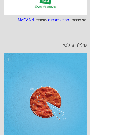
המפרסם
:
צבר שטראוס
משרד
:
McCANN
פלז'ר גילטי