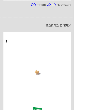
המפרסם
:
ג'ו דלק
משרד
:
GO
עושים באהבה