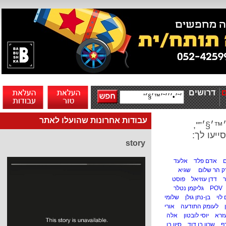
דרושים
עבודות אחרונות שהועלו לאתר
™׳§׳”'',
ייעו לך:
story
ם
אדם פלד
אלעד
ק הר שלום
שגיא
ר
דדן עוזיאל
פוסט
POV
גליקמן נטלר
לוי
בן-נתן גולן
שלומי
לעומק התודעה
אורי
עזרא
יוסי לובטון
אלה
ף
שרון בן דוד
סיון בן