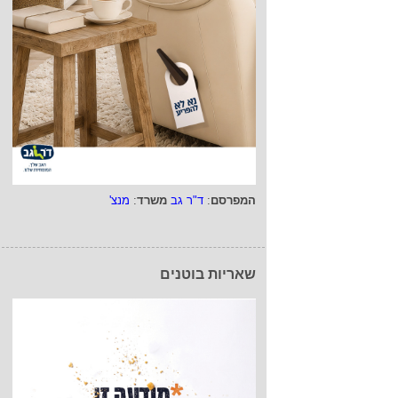
המפרסם
:
ד"ר גב
משרד
:
מנצ'
שאריות בוטנים