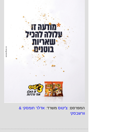
המפרסם
:
צ'יטוס
משרד
:
אדלר חומסקי &
וורשבסקי