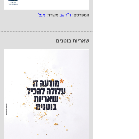
המפרסם
:
ד"ר גב
משרד
:
מנצ'
שאריות בוטנים