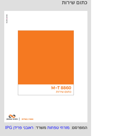
כתום שירות
המפרסם
:
מזרחי טפחות
משרד
:
ראובני פרידן IPG