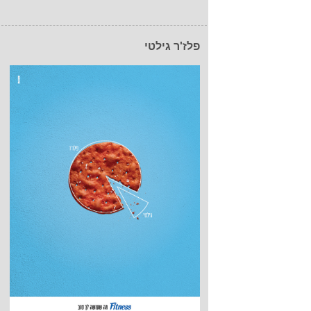
פלז'ר גילטי