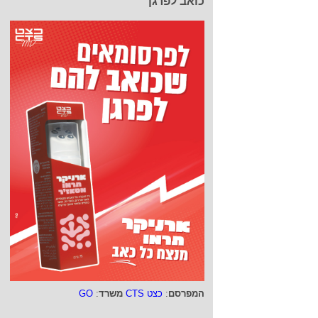
כואב לפרגן
המפרסם
:
כצט CTS
משרד
:
GO