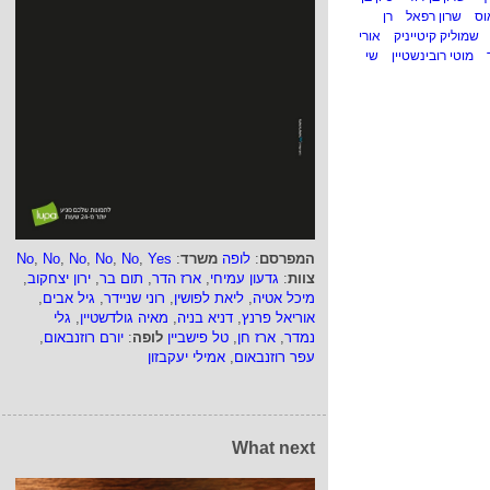
וס
שרון רפאל
רן
שמוליק קיטייניק
אורי
מוטי רובינשטיין
שי
המפרסם
:
לופה
משרד
:
Yes
,
No
,
No
,
No
,
No
,
No
צוות
:
גדעון עמיחי
,
ארז הדר
,
תום בר
,
ירון יצחקוב
,
מיכל אטיה
,
ליאת לפושין
,
רוני שניידר
,
גיל אבים
,
אוריאל פרנץ
,
דניא בניה
,
מאיה גולדשטיין
,
גלי
נמדר
,
ארז חן
,
טל פישביין
לופה
:
יורם רוזנבאום
,
עפר רוזנבאום
,
אמילי יעקבזון
What next