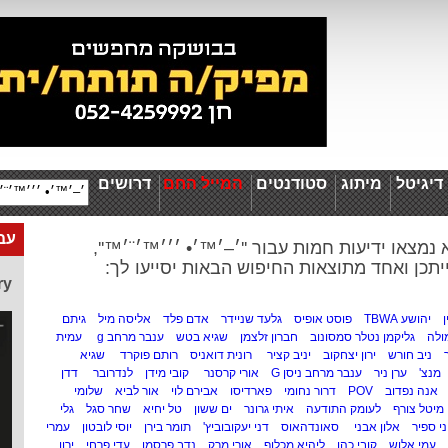
יגיטל
מיתוג
סטודנטים
המייל החם
דרושים
עבו
 נמצאו ידיעות חמות עבור ''׳–׳™׳• ׳׳׳™׳¨׳™'',
יתכן ואחד מתוצאות החיפוש הבאות יסייעו לך:
ry
ן
יהושע TBWA
פוסט אופיס
גלעד שניידר
אדם פלד
אליסה מיל
גיתם
ולה
גליקמן נטלר סמסונוב
חברון זלצמן
שגיא בטש
ענבר מרחב g
עמית
ניב חורש
ירון יצחקוב
יניב קציר
רונית דואניס
רותם פוקרד
שגיא
מנצ'
ערן ניר
ענבר מרחב ניסן G
אורי קרסנר
קובי מידן
לנדרובר
דדן
אנה נפדוב
POV
דרור נחומי
פארדיסו
אבירם לוי
אור לביא
שלומי
מיטל צורף
לעומק התודעה
איתי גרונר
ים ששון
טל יחיא
שחר סגל
גלי
ני ספיר
אלון אבני
סאונדהאוס
דני יעקובוביץ'
תומר בירן
יוסי לובטון
עמרי
עמי אלוש
קובי כהן
ליהיא מכלוף
אורי מרק
נדב פרסמן
עדי פרחי
ירון