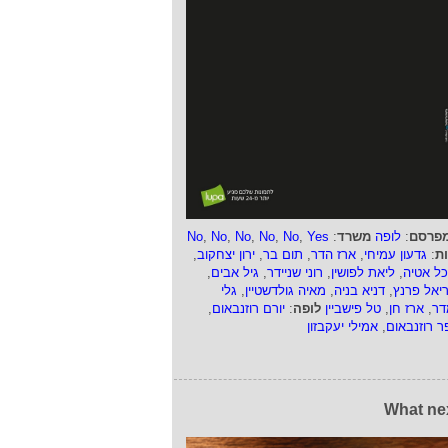
פרסם
:
לופה
משרד
:
Yes
,
No
,
No
,
No
,
No
,
No
ות
:
גדעון עמיחי
,
ארז הדר
,
תום בר
,
ירון יצחקוב
,
כל אטיה
,
ליאת לפושין
,
רוני שניידר
,
גיל אבים
,
ריאל פרנץ
,
דניא בניה
,
מאיה גולדשטיין
,
גלי
דר
,
ארז חן
,
טל פישביין
לופה
:
יורם רוזנבאום
,
ר רוזנבאום
,
אמילי יעקבזון
What ne