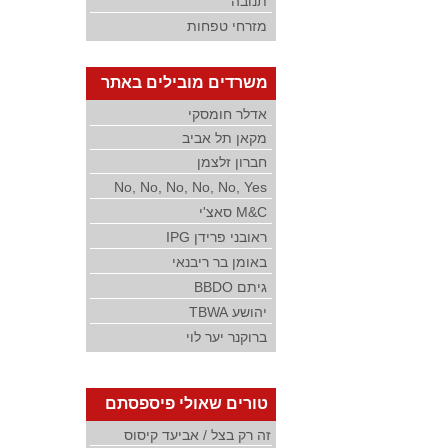
תנובה
מזרחי טפחות
משרדים מובילים באתר
אדלר חומסקי
מקאן תל אביב
חברון זלצמן
No, No, No, No, No, Yes
M&C סאצ'י
ראובני פרידן IPG
באומן בר ריבנאי
גיתם BBDO
יהושע TBWA
ברוקנר יער לוי
טורים שאולי פיספסתם
זה רק בצל / אביעד קיסוס