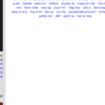
 צרור
מוטי רובינשטיין
שי ניסנבוים
מיאלמה
רועי גוטמן
Gravity
סיון בן
רון רפאל
רן אלון
יגאל שמיר
דודי חברון
שני גרשי
אלעד הרמל
איתי
לייכר
ליאו ברנט Leo Burnett
טל רביב
צור גולן
דורית גווילי
ברק הר שלום
אמיר אריאלי
גבי זלצמן
JWT
חמי סולומון
המ
צו
מי
או
נמ
עפ
xt