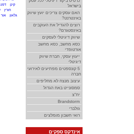
כרטיס ביקור דיגיטלי לכל עסק
קינן
דפנה
בישראל
חורין
ש
האם עסקים צריכים יועץ שיווק
גלאון
אור ג
באינטרנט?
רוצים להגדיל את העוקבים
באינסטגרם?
שיווק דיגיטלי לעסקים
כסא מחשב, כסא מחשב
אורטופדי
ייעוץ עסקי, חברת שיווק
דיגיטלי
5 קונספטים מפתיעים לאירועי
חברה
עיצוב מנצח לא מחליפים
סמסונייט באח הגדול
יח"צ
Brandstorm
גולברי
רואי חשבון מומלצים
אינדקס ספקים