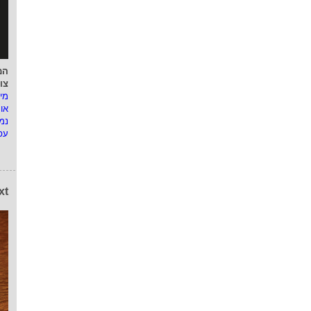
המ
צו
מי
או
נמ
עפ
xt