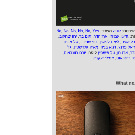
פרסם
:
לופה
משרד
:
Yes
,
No
,
No
,
No
,
No
,
No
ות
:
גדעון עמיחי
,
ארז הדר
,
תום בר
,
ירון יצחקוב
,
כל אטיה
,
ליאת לפושין
,
רוני שניידר
,
גיל אבים
,
ריאל פרנץ
,
דניא בניה
,
מאיה גולדשטיין
,
גלי
דר
,
ארז חן
,
טל פישביין
לופה
:
יורם רוזנבאום
,
ר רוזנבאום
,
אמילי יעקבזון
What ne