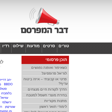
טורים
סרטים
מודעות
שילוט
רדיו
ד
תוכן פרסומי
לא
י
כשאיפור ואופנה נפגשים
לוריאל פרופסיונל
פרטי או קבוצתי – איזה ביטוח
יהב דרייזי
עדיף?
BBDO
מ
סטולר
הדרך לקורות חיים מנצחים
בלומברג
בחירת מוצרי חשמל למטבח
עוזיאל
מתנות מקוריות
ירושלמי
לימודי תואר ראשון
שטרקמן
רו
פז הפקות