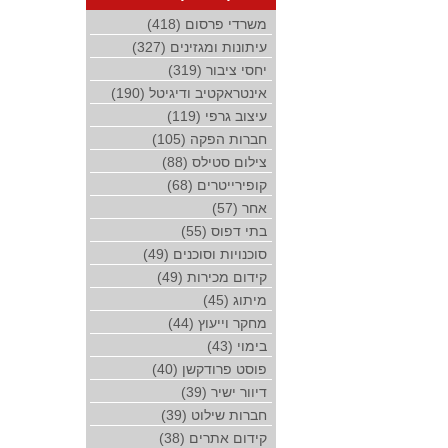
משרדי פרסום (418)
עיתונות ומגזינים (327)
יחסי ציבור (319)
אינטראקטיב ודיגיטל (190)
עיצוב גרפי (119)
חברות הפקה (105)
צילום סטילס (88)
קופירייטרים (68)
אחר (57)
בתי דפוס (55)
סוכנויות וסוכנים (49)
קידום מכירות (49)
מיתוג (45)
מחקר וייעוץ (44)
בימוי (43)
פוסט פרודקשן (40)
דיוור ישיר (39)
חברות שילוט (39)
קידום אתרים (38)