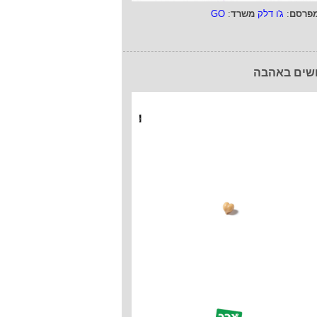
פרסם
:
ג'ו דלק
משרד
:
GO
שים באהבה