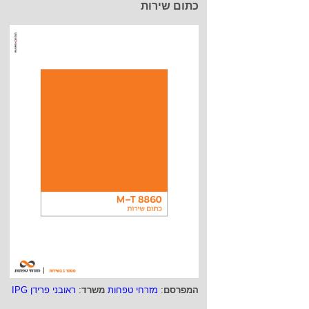
כתום שירות
המפרסם
:
מזרחי טפחות
משרד
:
ראובני פרידן IPG