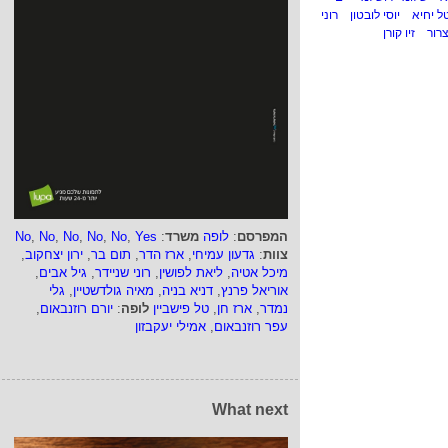
ל יחיא
יוסי לובטון
רוני
רור
זיו קורן
המפרסם
:
לופה
משרד
:
Yes
,
No
,
No
,
No
,
No
,
No
צוות
:
גדעון עמיחי
,
ארז הדר
,
תום בר
,
ירון יצחקוב
,
מיכל אטיה
,
ליאת לפושין
,
רוני שניידר
,
גיל אבים
,
אוריאל פרנץ
,
דניא בניה
,
מאיה גולדשטיין
,
גלי
נמדר
,
ארז חן
,
טל פישביין
לופה
:
יורם רוזנבאום
,
עפר רוזנבאום
,
אמילי יעקבזון
What next