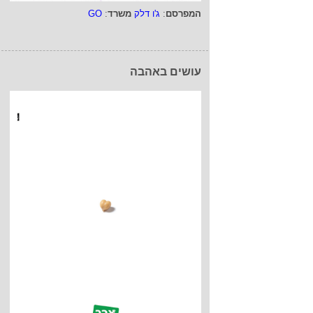
המפרסם
:
ג'ו דלק
משרד
:
GO
עושים באהבה