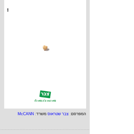
המפרסם
:
צבר שטראוס
משרד
:
McCANN