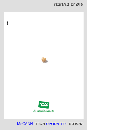
עושים באהבה
המפרסם
:
צבר שטראוס
משרד
:
McCANN