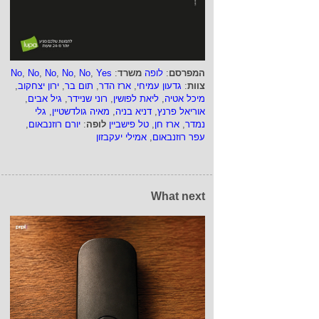
המפרסם
:
לופה
משרד
:
Yes
,
No
,
No
,
No
,
No
,
No
צוות
:
גדעון עמיחי
,
ארז הדר
,
תום בר
,
ירון יצחקוב
,
מיכל אטיה
,
ליאת לפושין
,
רוני שניידר
,
גיל אבים
,
אוריאל פרנץ
,
דניא בניה
,
מאיה גולדשטיין
,
גלי
נמדר
,
ארז חן
,
טל פישביין
לופה
:
יורם רוזנבאום
,
עפר רוזנבאום
,
אמילי יעקבזון
What next