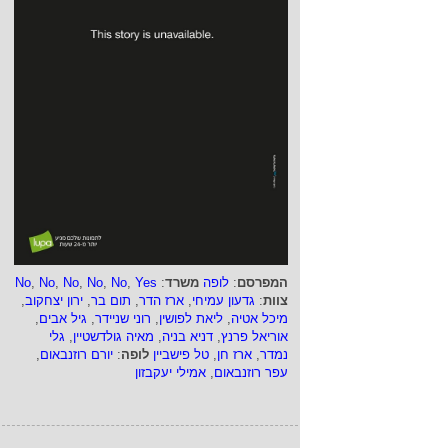
המפרסם
:
לופה
משרד
:
Yes
,
No
,
No
,
No
,
No
,
No
צוות
:
גדעון עמיחי
,
ארז הדר
,
תום בר
,
ירון יצחקוב
,
מיכל אטיה
,
ליאת לפושין
,
רוני שניידר
,
גיל אבים
,
אוריאל פרנץ
,
דניא בניה
,
מאיה גולדשטיין
,
גלי
נמדר
,
ארז חן
,
טל פישביין
לופה
:
יורם רוזנבאום
,
עפר רוזנבאום
,
אמילי יעקבזון