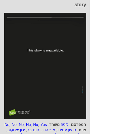
story
המפרסם
:
לופה
משרד
:
Yes
,
No
,
No
,
No
,
No
,
No
צוות
:
גדעון עמיחי
,
ארז הדר
,
תום בר
,
ירון יצחקוב
,