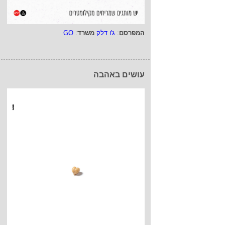
המפרסם
:
ג'ו דלק
משרד
:
GO
עושים באהבה