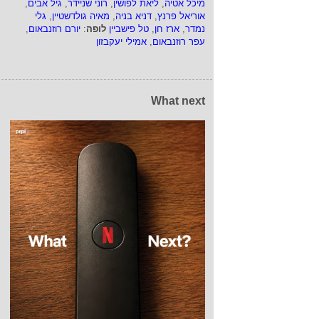
מיכל אטיה
,
ליאת לפושין
,
רוני שניידר
,
גיל אבים
,
אוריאל פרנץ
,
דניא בניה
,
מאיה גולדשטיין
,
גלי
נמדר
,
ארז חן
,
טל פישביין
לופה
:
יורם רוזנבאום
,
עפר רוזנבאום
,
אמילי יעקבזון
What next