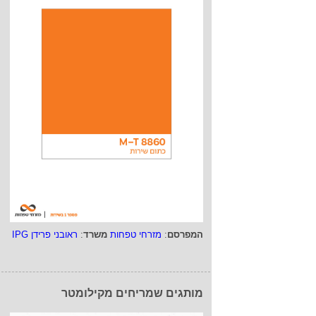
המפרסם
:
מזרחי טפחות
משרד
:
ראובני פרידן IPG
מותגים שמריחים מקילומטר