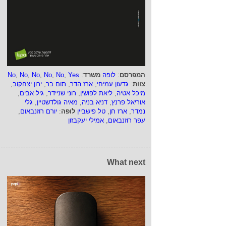
המפרסם
:
לופה
משרד
:
Yes
,
No
,
No
,
No
,
No
,
No
צוות
:
גדעון עמיחי
,
ארז הדר
,
תום בר
,
ירון יצחקוב
,
מיכל אטיה
,
ליאת לפושין
,
רוני שניידר
,
גיל אבים
,
אוריאל פרנץ
,
דניא בניה
,
מאיה גולדשטיין
,
גלי
נמדר
,
ארז חן
,
טל פישביין
לופה
:
יורם רוזנבאום
,
עפר רוזנבאום
,
אמילי יעקבזון
What next