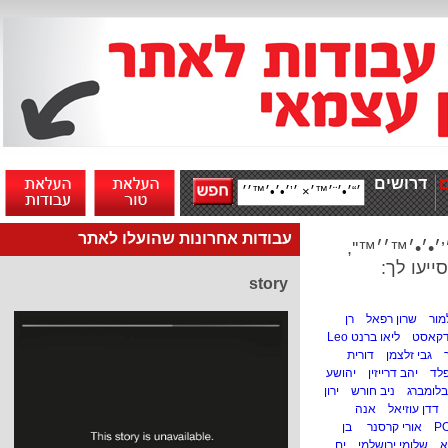
דרושים
עבודות אחרונות שהועלו לאתר
׳•׳•׳™׳׳™'',
ייעו לך:
story
מור
שרון רפאל
רן
דקאסט
ליאו ברנט Leo
גבי זלצמן
דורית
לד
יהב דרייזין
יהושע
בלומברג
ניב חורש
ירון
דדן עוזיאל
אנה
P
אורי קרסנר
בן
א
שלומי ירושלמי
ים