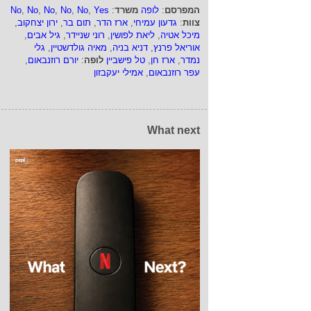
המפרסם
:
לופה
משרד
:
Yes
,
No
,
No
,
No
,
No
,
No
צוות
:
גדעון עמיחי
,
ארז הדר
,
תום בר
,
ירון יצחקוב
,
מיכל אטיה
,
ליאת לפושין
,
רוני שניידר
,
גיל אבים
,
אוריאל פרנץ
,
דניא בניה
,
מאיה גולדשטיין
,
גלי
נמדר
,
ארז חן
,
טל פישביין
לופה
:
יורם רוזנבאום
,
עפר רוזנבאום
,
אמילי יעקבזון
What next