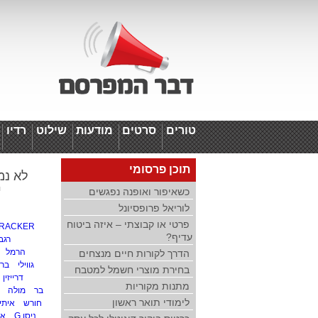
טורים
סרטים
מודעות
שילוט
רדיו
ד
תוכן פרסומי
לא נמצ
י
כשאיפור ואופנה נפגשים
לוריאל פרופסיונל
פרטי או קבוצתי – איזה ביטוח
RACKER
עדיף?
רגב
הרמל
הדרך לקורות חיים מנצחים
גווילי
בר
בחירת מוצרי חשמל למטבח
דרייזין
מתנות מקוריות
בר
מולה
לימודי תואר ראשון
חורש
איתי 
ניסן G
או