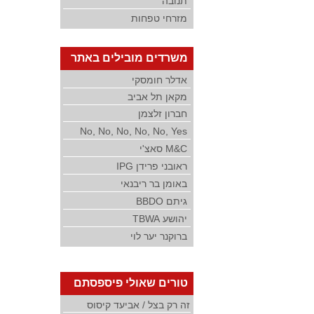
תנובה
מזרחי טפחות
משרדים מובילים באתר
אדלר חומסקי
מקאן תל אביב
חברון זלצמן
No, No, No, No, No, Yes
M&C סאצ'י
ראובני פרידן IPG
באומן בר ריבנאי
גיתם BBDO
יהושע TBWA
ברוקנר יער לוי
טורים שאולי פיספסתם
זה רק בצל / אביעד קיסוס