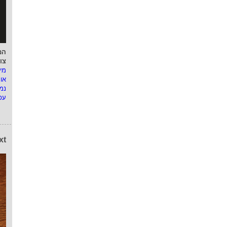
המ
צו
מי
או
נמ
עפ
xt