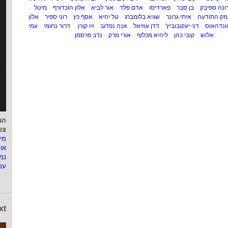
רונה ספיבק
בן סבר
פארדיסו
אדם פלד
אור לביא
אלון הוכדורף
מיטל
מק התודעה
איתי גרונר
שגיא בלומברג
טל יחיא
אסף כץ
רוני ספיר
אלון
ונדהאוס
דני יעקובוביץ'
דדן עוזיאל
אנה נפדוב
זיו קורן
דרור נחומי
עמי
אלוש
קובי כהן
ליהיא מכלוף
אורי מרק
נדב פרסמן
המ
צו
מי
או
נמ
עפ
xt