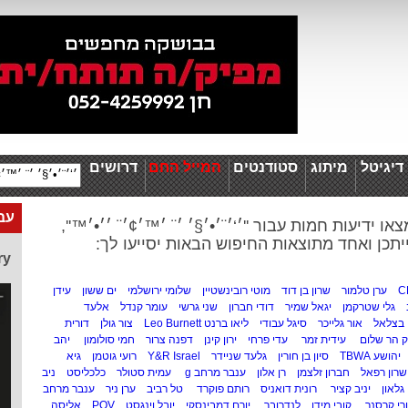
יגיטל
מיתוג
סטודנטים
המייל החם
דרושים
עבו
או ידיעות חמות עבור ''׳‘׳¨׳•׳§׳ ׳¨ ׳™׳¢׳¨ ׳׳•׳™'',
יתכן ואחד מתוצאות החיפוש הבאות יסייעו לך:
ry
C
ערן טלמור
שרון בן דוד
מוטי רובינשטיין
שלומי ירושלמי
ים ששון
עידן
גלי שטרקמן
יגאל שמיר
דודי חברון
שני גרשי
עומר קנדל
אלעד
בצלאל
אור גלייכר
סיגל עבודי
ליאו ברנט Leo Burnett
צור גולן
דורית
ק הר שלום
עידית זמר
עדי פרחי
ירון קינן
דפנה צרור
חמי סולומון
יהב
יהושע TBWA
סיון בן חורין
גלעד שניידר
Y&R Israel
רועי גוטמן
גיא
שרון רפאל
חברון זלצמן
רן אלון
ענבר מרחב g
עמית סטולר
כלכליסט
ניב
גלאון
יניב קציר
רונית דואניס
רותם פוקרד
טל רביב
ערן ניר
ענבר מרחב
רי קרסנר
קובי מידן
לנדרובר
יורם דמבינסקי
יובל וינגסט
POV
אליסה