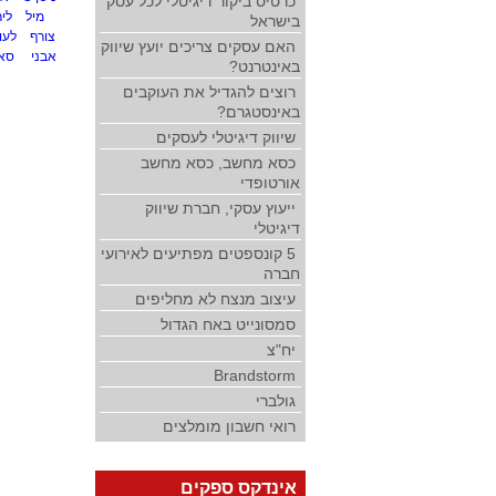
כרטיס ביקור דיגיטלי לכל עסק
מיל
לי
בישראל
צורף
לעו
האם עסקים צריכים יועץ שיווק
אבני
סא
באינטרנט?
רוצים להגדיל את העוקבים
באינסטגרם?
שיווק דיגיטלי לעסקים
כסא מחשב, כסא מחשב
אורטופדי
ייעוץ עסקי, חברת שיווק
דיגיטלי
5 קונספטים מפתיעים לאירועי
חברה
עיצוב מנצח לא מחליפים
סמסונייט באח הגדול
יח"צ
Brandstorm
גולברי
רואי חשבון מומלצים
אינדקס ספקים