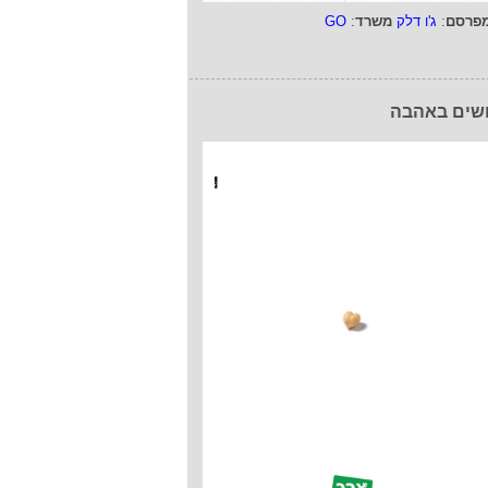
פרסם
:
ג'ו דלק
משרד
:
GO
שים באהבה