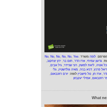
פרסם
:
לופה
משרד
:
Yes
,
No
,
No
,
No
,
No
,
No
ות
:
גדעון עמיחי
,
ארז הדר
,
תום בר
,
ירון יצחקוב
,
כל אטיה
,
ליאת לפושין
,
רוני שניידר
,
גיל אבים
,
ריאל פרנץ
,
דניא בניה
,
מאיה גולדשטיין
,
גלי
דר
,
ארז חן
,
טל פישביין
לופה
:
יורם רוזנבאום
,
ר רוזנבאום
,
אמילי יעקבזון
What ne