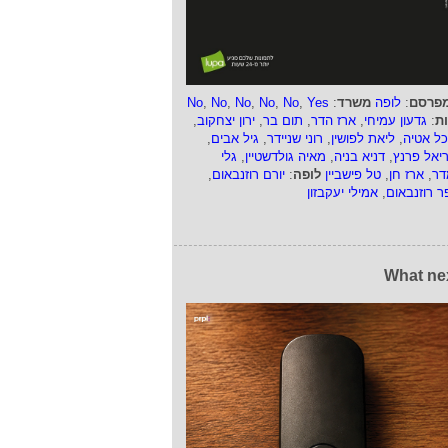
פרסם
:
לופה
משרד
:
Yes
,
No
,
No
,
No
,
No
,
No
ות
:
גדעון עמיחי
,
ארז הדר
,
תום בר
,
ירון יצחקוב
,
כל אטיה
,
ליאת לפושין
,
רוני שניידר
,
גיל אבים
,
ריאל פרנץ
,
דניא בניה
,
מאיה גולדשטיין
,
גלי
דר
,
ארז חן
,
טל פישביין
לופה
:
יורם רוזנבאום
,
ר רוזנבאום
,
אמילי יעקבזון
What ne