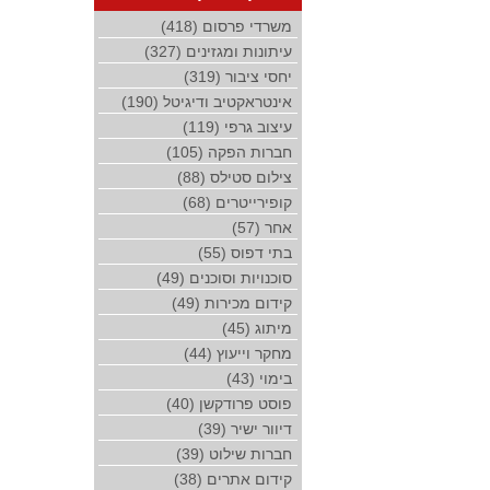
משרדי פרסום (418)
עיתונות ומגזינים (327)
יחסי ציבור (319)
אינטראקטיב ודיגיטל (190)
עיצוב גרפי (119)
חברות הפקה (105)
צילום סטילס (88)
קופירייטרים (68)
אחר (57)
בתי דפוס (55)
סוכנויות וסוכנים (49)
קידום מכירות (49)
מיתוג (45)
מחקר וייעוץ (44)
בימוי (43)
פוסט פרודקשן (40)
דיוור ישיר (39)
חברות שילוט (39)
קידום אתרים (38)