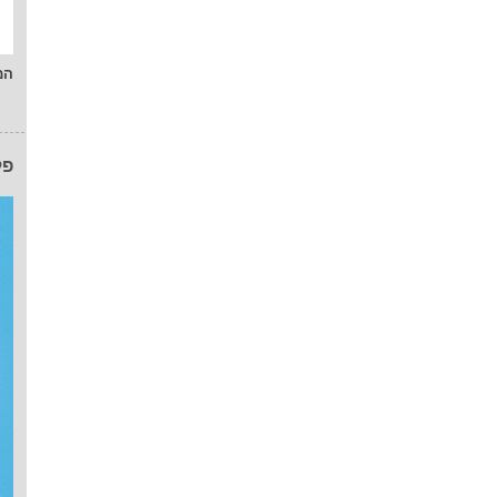
המ
פל