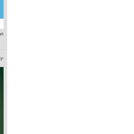
המ
יו