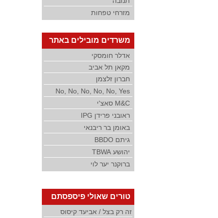
תנובה
מזרחי טפחות
משרדים מובילים באתר
אדלר חומסקי
מקאן תל אביב
חברון זלצמן
No, No, No, No, No, Yes
M&C סאצ'י
ראובני פרידן IPG
באומן בר ריבנאי
גיתם BBDO
יהושע TBWA
ברוקנר יער לוי
טורים שאולי פיספסתם
זה רק בצל / אביעד קיסוס