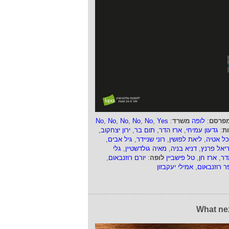
פרסם
:
לופה
משרד
:
Yes
,
No
,
No
,
No
,
No
,
No
ות
:
גדעון עמיחי
,
ארז הדר
,
תום בר
,
ירון יצחקוב
,
כל אטיה
,
ליאת לפושין
,
רוני שניידר
,
גיל אבים
,
ריאל פרנץ
,
דניא בניה
,
מאיה גולדשטיין
,
גלי
דר
,
ארז חן
,
טל פישביין
לופה
:
יורם רוזנבאום
,
ר רוזנבאום
,
אמילי יעקבזון
What ne