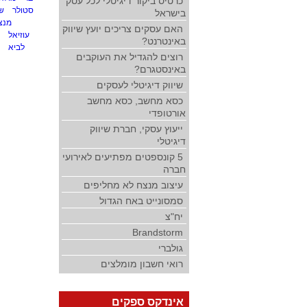
כרטיס ביקור דיגיטלי לכל עסק
סטולר
ש
בישראל
מנצ'
האם עסקים צריכים יועץ שיווק
עוזיאל
באינטרנט?
לביא
רוצים להגדיל את העוקבים
באינסטגרם?
שיווק דיגיטלי לעסקים
כסא מחשב, כסא מחשב
אורטופדי
ייעוץ עסקי, חברת שיווק
דיגיטלי
5 קונספטים מפתיעים לאירועי
חברה
עיצוב מנצח לא מחליפים
סמסונייט באח הגדול
יח"צ
Brandstorm
גולברי
רואי חשבון מומלצים
אינדקס ספקים