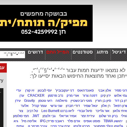
יגיטל
מיתוג
סטודנטים
המייל החם
דרושים
עבו
לא נמצאו ידיעות חמות עבור ''׳‘׳¨׳•׳“׳§׳׳¡׳˜'',
יתכן ואחד מתוצאות החיפוש הבאות יסייעו לך:
ry
רוני ספיר
אלון אבני
סאונדהאוס
דני יעקובוביץ'
יוסי לובטון
זיו קורן
עדי
מי אלוש
ירון קינן
דפנה צרור
אורי מרק
נדב פרסמן
CRACKER
ערן
ן בן דוד
סיון בן חורין
מוטי רובינשטיין
מיאלמה
רועי גוטמן
Gravity
עידן
רון רפאל
רן אלון
יגאל שמיר
דודי חברון
שני גרשי
עומר קנדל
אלעד
איתי גלאון
אור גלייכר
סיגל עבודי
ליאו ברנט Leo Burnett
טל רביב
צור
וילי
ברק הר שלום
עידית זמר
אמיר אריאלי
גבי זלצמן
JWT
חמי סולומון
יהושע TBWA
פוסט אופיס
אדם פלד
ראובני פרידן IPG
אליסה מיל
גיא
גליקמן נטלר סמסונוב
חברון זלצמן
יורם עבר הדני
ענבר מרחב g
עמית