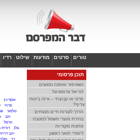
טורים
סרטים
מודעות
שילוט
רדיו
ד
תוכן פרסומי
י
כשאיפור ואופנה נפגשים
לוריאל פרופסיונל
פרטי או קבוצתי – איזה ביטוח
אסף כץ
עדיף?
פרחי
ע
טלמור
שרו
הדרך לקורות חיים מנצחים
רגב
ש
בחירת מוצרי חשמל למטבח
הרמל
מתנות מקוריות
גולן
דורית גו
לימודי תואר ראשון
יהב דרייזין
בר
מולה