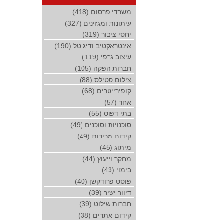
משרדי פרסום (418)
עיתונות ומגזינים (327)
יחסי ציבור (319)
אינטראקטיב ודיגיטל (190)
עיצוב גרפי (119)
חברות הפקה (105)
צילום סטילס (88)
קופירייטרים (68)
אחר (57)
בתי דפוס (55)
סוכנויות וסוכנים (49)
קידום מכירות (49)
מיתוג (45)
מחקר וייעוץ (44)
בימוי (43)
פוסט פרודקשן (40)
דיוור ישיר (39)
חברות שילוט (39)
קידום אתרים (38)