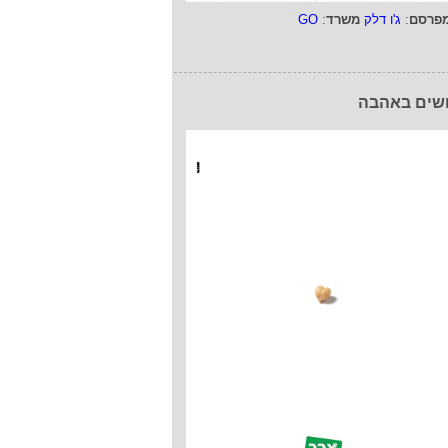
פרסם
:
ג'ו דלק
משרד
:
GO
שים באהבה