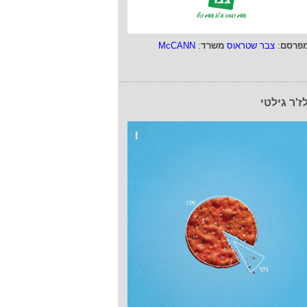
פרסם
:
צבר שטראוס
משרד
:
McCANN
ז'ר גילטי