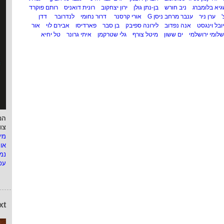
גיא בלומברג
ניב חורש
בן-נתן גולן
ירון יצחקוב
רונית דואניס
רותם פוקרד
ערן ניר
ענבר מרחב ניסן G
אורי קרסנר
דרור נחומי
לנדרובר
דדן
יובל וינגסט
אנה נפדוב
לירונה ספיבק
בן סבר
פארדיסו
אבירם לוי
אור
שלומי ירושלמי
ים ששון
מיטל צורף
גלי שטרקמן
איתי גרונר
טל יחיא
המ
צו
מי
או
נמ
עפ
xt