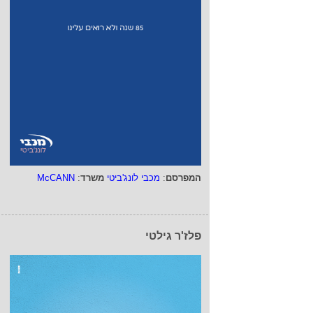
המפרסם
:
מכבי לונג'ביטי
משרד
:
McCANN
פלז'ר גילטי