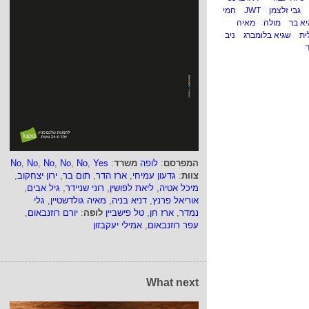
גבי זלצמן
JWT
חמי
יא בר
מולה
מאיה
ית
שגיא בלומברג
ניב
ד
המפרסם
:
לופה
משרד
:
Yes
,
No
,
No
,
No
,
No
,
No
צוות
:
גדעון עמיחי
,
ארז הדר
,
תום בר
,
ירון יצחקוב
,
מיכל אטיה
,
ליאת לפושין
,
רוני שניידר
,
גיל אבים
,
אוריאל פרנץ
,
דניא בניה
,
מאיה גולדשטיין
,
גלי
נמדר
,
ארז חן
,
טל פישביין
לופה
:
יורם רוזנבאום
,
עפר רוזנבאום
,
אמילי יעקבזון
What next