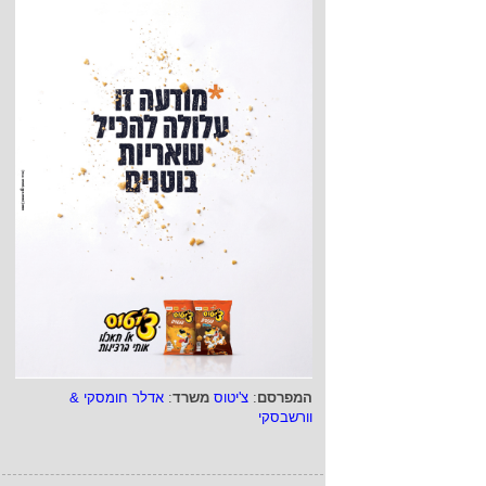
המפרסם
:
צ'יטוס
משרד
:
אדלר חומסקי &
וורשבסקי