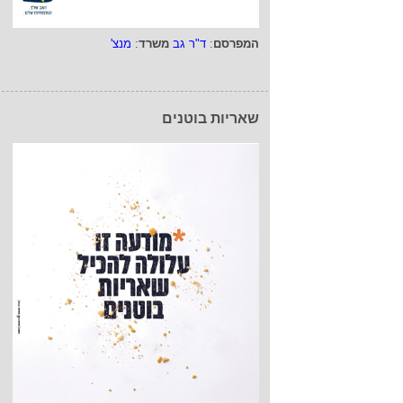
המפרסם
:
ד"ר גב
משרד
:
מנצ'
שאריות בוטנים