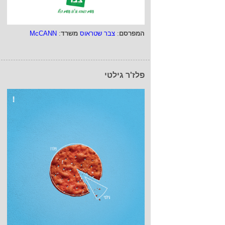
המפרסם
:
צבר שטראוס
משרד
:
McCANN
פלז'ר גילטי