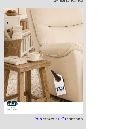
נא לא להפריע
המפרסם
:
ד"ר גב
משרד
:
מנצ'