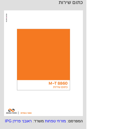
כתום שירות
המפרסם
:
מזרחי טפחות
משרד
:
ראובני פרידן IPG