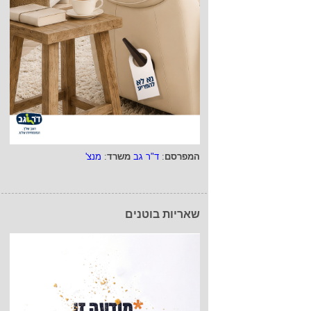
המפרסם
:
ד"ר גב
משרד
:
מנצ'
שאריות בוטנים