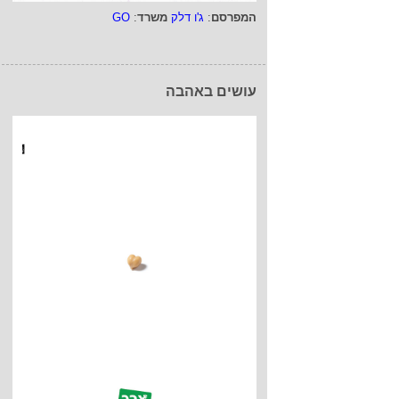
המפרסם
:
ג'ו דלק
משרד
:
GO
עושים באהבה