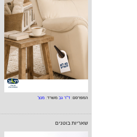
המפרסם
:
ד"ר גב
משרד
:
מנצ'
שאריות בוטנים