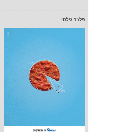
פלז'ר גילטי