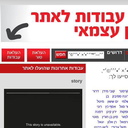
דרושים
עבודות אחרונות שהועלו לאתר
•׳׳׳©׳'',
ייעו לך:
story
קרסנר
קובי מידן
דרור
רונה ספיבק
בן
שלמי
ים ששון
מיטל
 סגל
אסף כץ
רוני
פקות
ירון קינן
דפנה
למור
סיון בן חורין
מוטי
 רפאל
רן אלון
יגאל
סיגל עבודי
ליאו ברנט