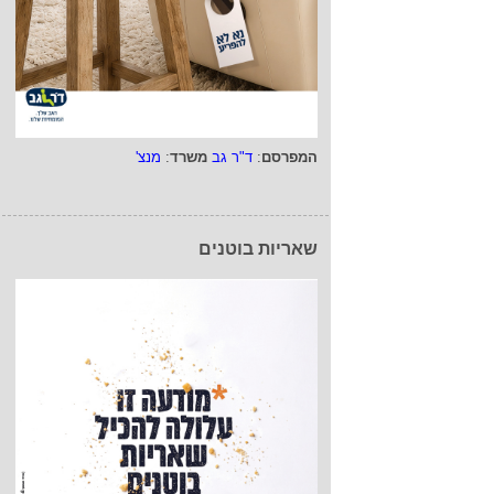
המפרסם
:
ד"ר גב
משרד
:
מנצ'
שאריות בוטנים