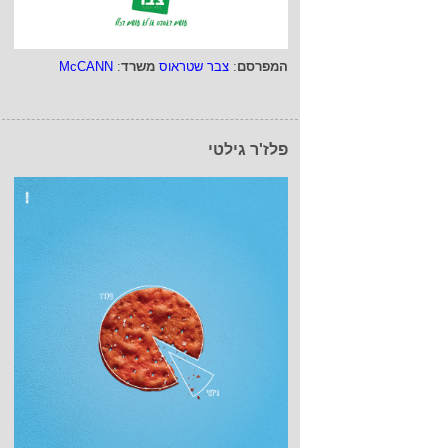
המפרסם
:
צבר שטראוס
משרד
:
McCANN
פלז'ר גילטי