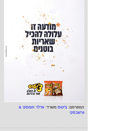
המפרסם
:
צ'יטוס
משרד
:
אדלר חומסקי &
וורשבסקי