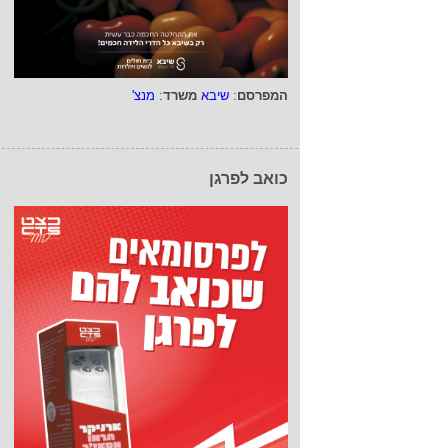
המפרסם
:
שיבא
משרד
:
מנצ'
כואב לפרגן