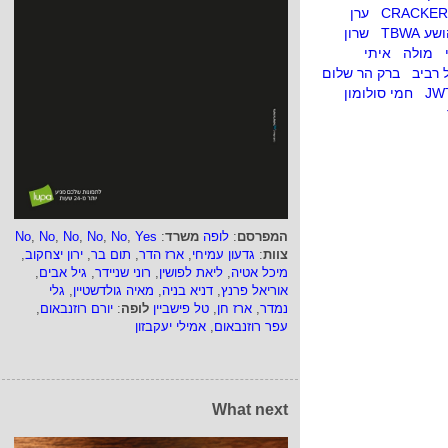
CRACKER
ערן
שע TBWA
שרון
מולה
איתי
 רביב
ברק הר שלום
JW
חמי סולומון
המפרסם
:
לופה
משרד
:
Yes
,
No
,
No
,
No
,
No
,
No
צוות
:
גדעון עמיחי
,
ארז הדר
,
תום בר
,
ירון יצחקוב
,
מיכל אטיה
,
ליאת לפושין
,
רוני שניידר
,
גיל אבים
,
אוריאל פרנץ
,
דניא בניה
,
מאיה גולדשטיין
,
גלי
נמדר
,
ארז חן
,
טל פישביין
לופה
:
יורם רוזנבאום
,
עפר רוזנבאום
,
אמילי יעקבזון
What next