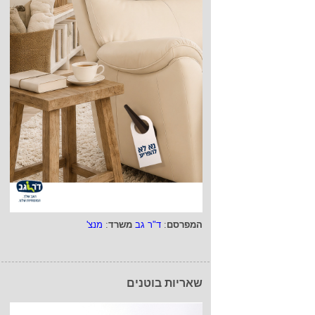
המפרסם
:
ד"ר גב
משרד
:
מנצ'
שאריות בוטנים