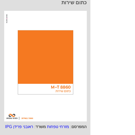
כתום שירות
המפרסם
:
מזרחי טפחות
משרד
:
ראובני פרידן IPG