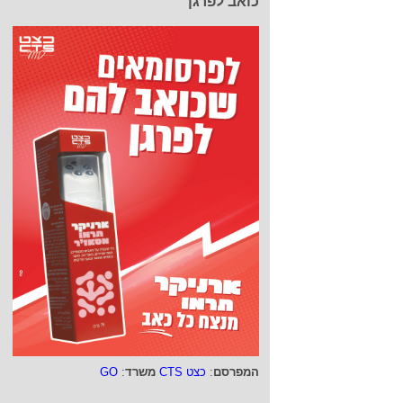
כואב לפרגן
המפרסם
:
כצט CTS
משרד
:
GO