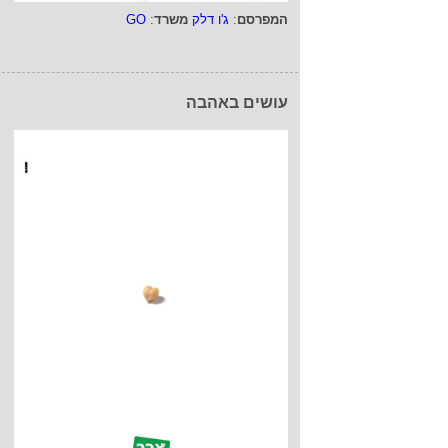
המפרסם
:
ג'ו דלק
משרד
:
GO
עושים באהבה