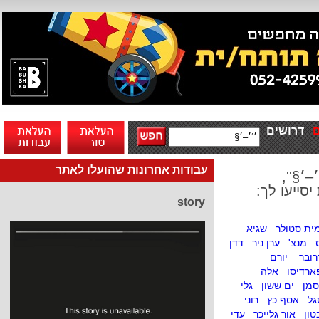
דרושים
עבודות אחרונות שהועלו לאתר
–׳§'',
סייעו לך:
story
ית סטולר
שגיא
מנצ'
ערן ניר
דדן
רובר
יורם
ארדיסו
אלה
סמן
ים ששון
גלי
גל
אסף כץ
רוני
טון
אור גלייכר
עדי