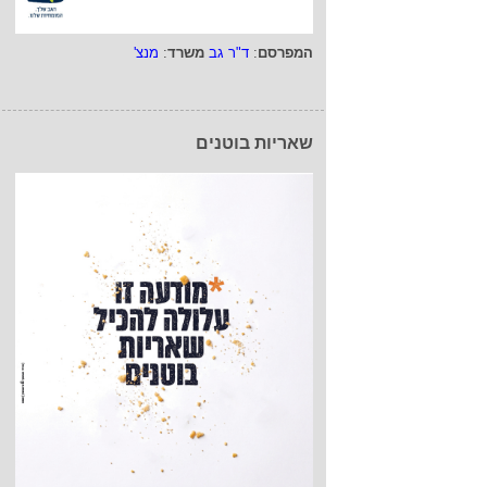
המפרסם
:
ד"ר גב
משרד
:
מנצ'
שאריות בוטנים