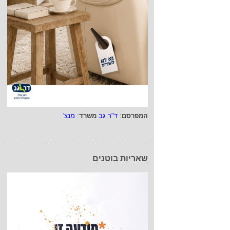
המפרסם
:
ד"ר גב
משרד
:
מנצ'
שאריות בוטנים