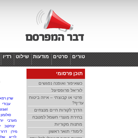
טורים
סרטים
מודעות
שילוט
רדיו
ד
תוכן פרסומי
י
כשאיפור ואופנה נפגשים
לוריאל פרופסיונל
פרטי או קבוצתי – איזה ביטוח
שרון רפא
עדיף?
עבודי
srael
הדרך לקורות חיים מנצחים
סולומון
בחירת מוצרי חשמל למטבח
מערבי
יו
מתנות מקוריות
יצחקוב
י
לימודי תואר ראשון
מידן
דרור 
לביא
שלומ