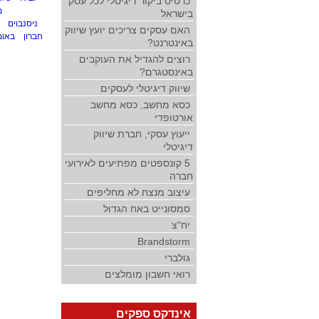
כרטיס ביקור דיגיטלי לכל עסק
מ
בישראל
ניסנבוים
האם עסקים צריכים יועץ שיווק
חברון
באומ
באינטרנט?
רוצים להגדיל את העוקבים
באינסטגרם?
שיווק דיגיטלי לעסקים
כסא מחשב, כסא מחשב
אורטופדי
ייעוץ עסקי, חברת שיווק
דיגיטלי
5 קונספטים מפתיעים לאירועי
חברה
עיצוב מנצח לא מחליפים
סמסונייט באח הגדול
יח"צ
Brandstorm
גולברי
רואי חשבון מומלצים
אינדקס ספקים