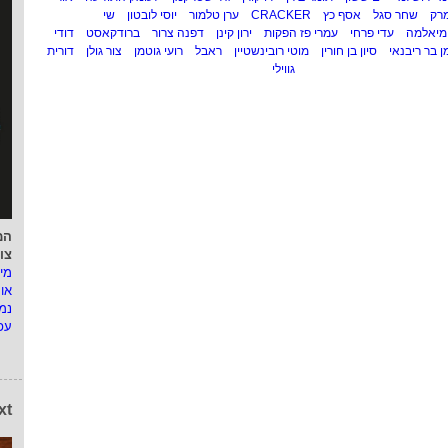
רק
שחר סגל
אסף כץ
CRACKER
ערן טלמור
יוסי לובטון
שי
מיאלמה
עדי פרחי
עמרי פז הפקות
ירון קינן
דפנה צרור
ברודקאסט
דודי
ן בר ריבנאי
סיון בן חורין
מוטי רובינשטיין
ראבל
רועי גוטמן
צור גולן
דורית
גווילי
המ
צו
מי
או
נמ
עפ
xt