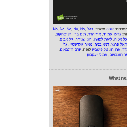
פרסם
:
לופה
משרד
:
Yes
,
No
,
No
,
No
,
No
,
No
ות
:
גדעון עמיחי
,
ארז הדר
,
תום בר
,
ירון יצחקוב
,
כל אטיה
,
ליאת לפושין
,
רוני שניידר
,
גיל אבים
,
ריאל פרנץ
,
דניא בניה
,
מאיה גולדשטיין
,
גלי
דר
,
ארז חן
,
טל פישביין
לופה
:
יורם רוזנבאום
,
ר רוזנבאום
,
אמילי יעקבזון
What ne