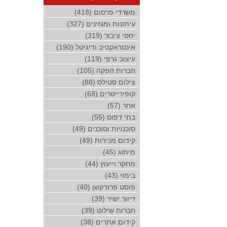
משרדי פרסום (418)
עיתונות ומגזינים (327)
יחסי ציבור (319)
אינטראקטיב ודיגיטל (190)
עיצוב גרפי (119)
חברות הפקה (105)
צילום סטילס (88)
קופירייטרים (68)
אחר (57)
בתי דפוס (55)
סוכנויות וסוכנים (49)
קידום מכירות (49)
מיתוג (45)
מחקר וייעוץ (44)
בימוי (43)
פוסט פרודקשן (40)
דיוור ישיר (39)
חברות שילוט (39)
קידום אתרים (38)