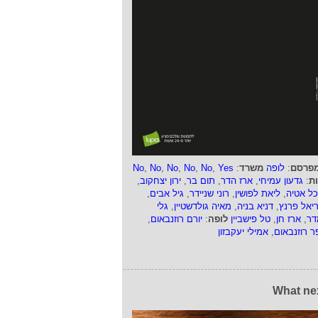
פרסם
:
לופה
משרד
:
Yes
,
No
,
No
,
No
,
No
,
No
ות
:
גדעון עמיחי
,
ארז הדר
,
תום בר
,
ירון יצחקוב
,
כל אטיה
,
ליאת לפושין
,
רוני שניידר
,
גיל אבים
,
ריאל פרנץ
,
דניא בניה
,
מאיה גולדשטיין
,
גלי
דר
,
ארז חן
,
טל פישביין
לופה
:
יורם רוזנבאום
,
ר רוזנבאום
,
אמילי יעקבזון
What ne