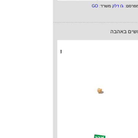
פרסם
:
ג'ו דלק
משרד
:
GO
שים באהבה