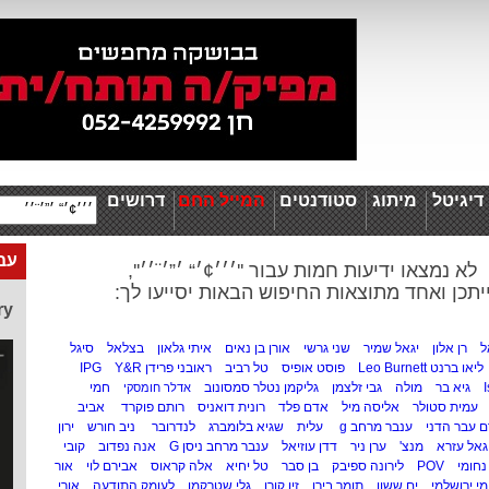
יגיטל
מיתוג
סטודנטים
המייל החם
דרושים
עבו
לא נמצאו ידיעות חמות עבור ''׳׳׳¢׳“ ׳”׳¨׳׳'',
יתכן ואחד מתוצאות החיפוש הבאות יסייעו לך:
ry
ל
רן אלון
יגאל שמיר
שני גרשי
אורן בן נאים
איתי גלאון
בצלאל
סיגל
ליאו ברנט Leo Burnett
פוסט אופיס
טל רביב
ראובני פרידן IPG
Y&R
I
גיא בר
מולה
גבי זלצמן
גליקמן נטלר סמסונוב
חמי
אדלר חומסקי
עמית סטולר
אליסה מיל
אדם פלד
רונית דואניס
רותם פוקרד
אביב
רם עבר הדני
ענבר מרחב g
עלית
שגיא בלומברג
לנדרובר
ניב חורש
ירון
גאל עזרא
מנצ'
ערן ניר
דדן עוזיאל
ענבר מרחב ניסן G
אנה נפדוב
קובי
נחומי
POV
לירונה ספיבק
בן סבר
טל יחיא
אלה קראוס
אבירם לוי
אור
י ירושלמי
ים ששון
תומר בירן
זיו קורן
גלי שטרקמן
לעומק התודעה
אורי