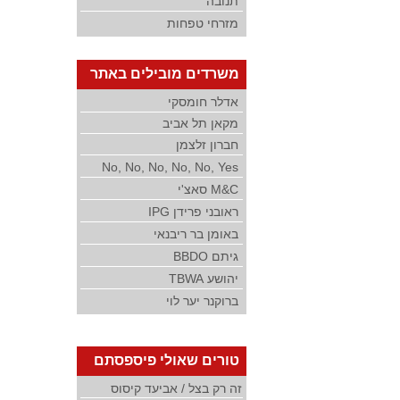
תנובה
מזרחי טפחות
משרדים מובילים באתר
אדלר חומסקי
מקאן תל אביב
חברון זלצמן
No, No, No, No, No, Yes
M&C סאצ'י
ראובני פרידן IPG
באומן בר ריבנאי
גיתם BBDO
יהושע TBWA
ברוקנר יער לוי
טורים שאולי פיספסתם
זה רק בצל / אביעד קיסוס