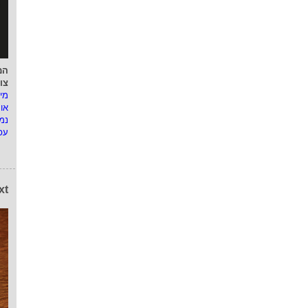
המ
צו
מי
או
נמ
עפ
xt