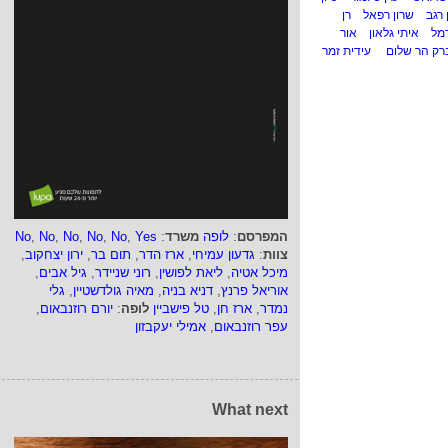
 רגב
שרון רפאל
רן
מל
איתי גלאון
אור
רק הר שלום
עידית זמר
המפרסם
:
לופה
משרד
:
Yes
,
No
,
No
,
No
,
No
,
No
צוות
:
גדעון עמיחי
,
ארז הדר
,
תום בר
,
ירון יצחקוב
,
מיכל אטיה
,
ליאת לפושין
,
רוני שניידר
,
גיל אבים
,
אוריאל פרנץ
,
דניא בניה
,
מאיה גולדשטיין
,
גלי
נמדר
,
ארז חן
,
טל פישביין
לופה
:
יורם רוזנבאום
,
עפר רוזנבאום
,
אמילי יעקבזון
What next