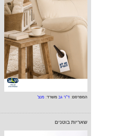
המפרסם
:
ד"ר גב
משרד
:
מנצ'
שאריות בוטנים