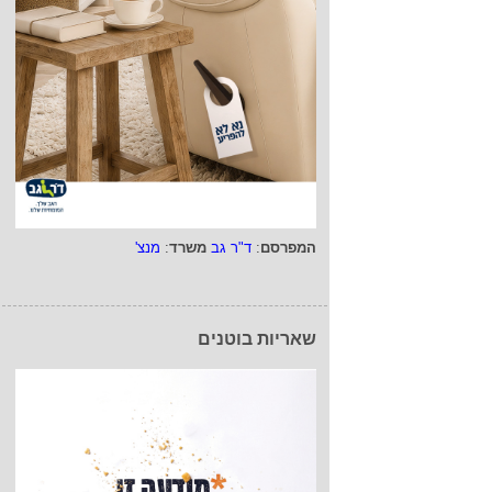
המפרסם
:
ד"ר גב
משרד
:
מנצ'
שאריות בוטנים