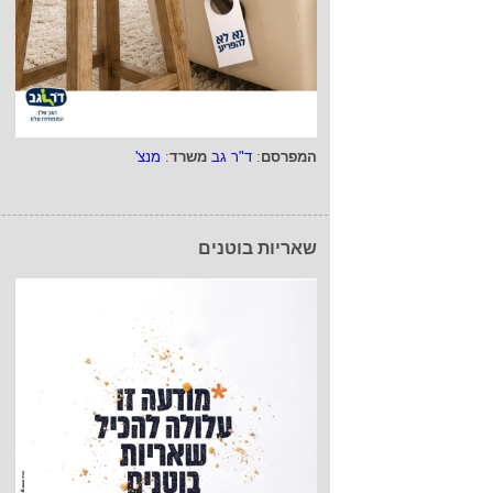
המפרסם
:
ד"ר גב
משרד
:
מנצ'
שאריות בוטנים