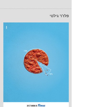
פלז'ר גילטי