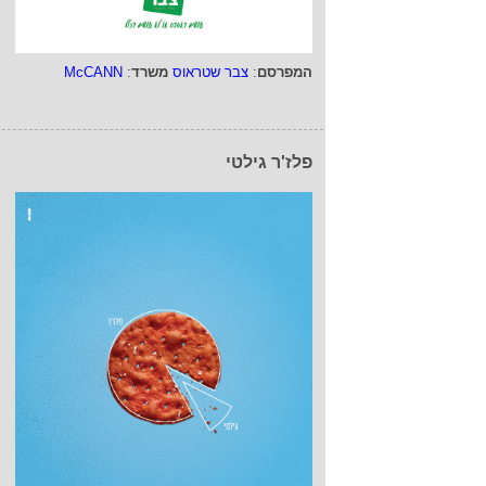
המפרסם
:
צבר שטראוס
משרד
:
McCANN
פלז'ר גילטי