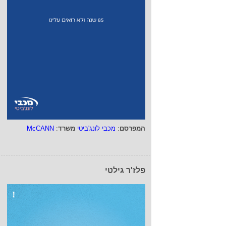
המפרסם
:
מכבי לונג'ביטי
משרד
:
McCANN
פלז'ר גילטי