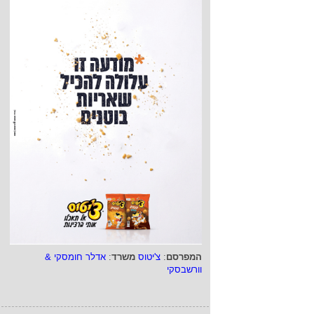
המפרסם
:
צ'יטוס
משרד
:
אדלר חומסקי &
וורשבסקי