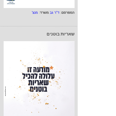
המפרסם
:
ד"ר גב
משרד
:
מנצ'
שאריות בוטנים