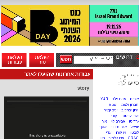
דרושים
עבודות אחרונות שהועלו לאתר
׳¨׳§'',
ייעו לך:
story
אופיס
אדם פלד
Y&R
חברון זלצמן
שגיא
ירון יצחקוב
יניב קציר
אורי קרסנר
קובי
רדיסו
אבירם לוי
אור
וזיאל
אנה נפדוב
אסף
לובטון
זיו קורן
עדי
CRAC
ערן טלמור
סיון