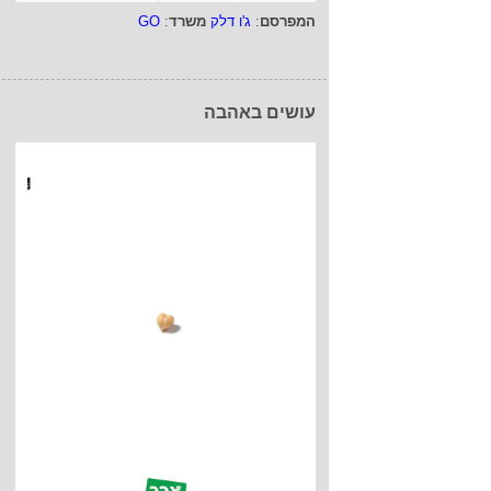
המפרסם
:
ג'ו דלק
משרד
:
GO
עושים באהבה