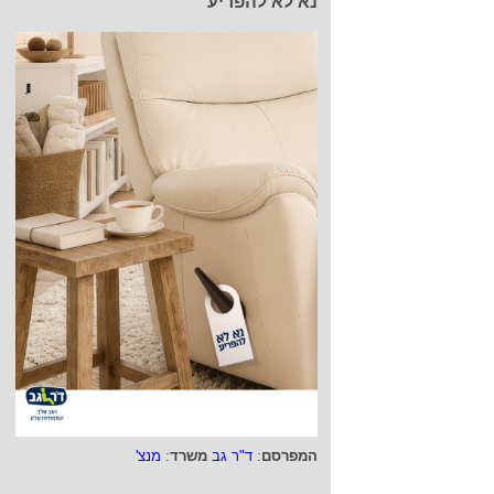
נא לא להפריע
המפרסם
:
ד"ר גב
משרד
:
מנצ'