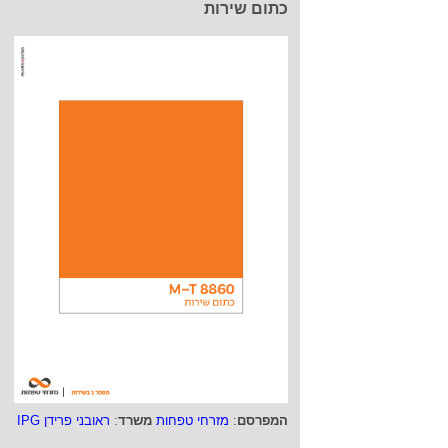
כתום שירות
המפרסם
:
מזרחי טפחות
משרד
:
ראובני פרידן IPG