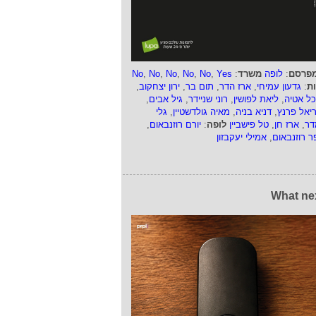
פרסם
:
לופה
משרד
:
Yes
,
No
,
No
,
No
,
No
,
No
ות
:
גדעון עמיחי
,
ארז הדר
,
תום בר
,
ירון יצחקוב
,
כל אטיה
,
ליאת לפושין
,
רוני שניידר
,
גיל אבים
,
ריאל פרנץ
,
דניא בניה
,
מאיה גולדשטיין
,
גלי
דר
,
ארז חן
,
טל פישביין
לופה
:
יורם רוזנבאום
,
ר רוזנבאום
,
אמילי יעקבזון
What ne