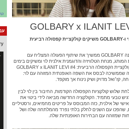
GOLBARY x ILANIT LEV
עבו
פסולה רביעית
ry
בית האופנה GOLBARY ממשיך את שיתוף הפעולה המצליח עם
המותג, מנחת הטלוויזיה והדוגמנית אילנית לוי ומשיקים בימים
אלה את קולקציית הקפסולה הרביעית: GOLBARY x ILANIT LEVI #4
ה שממשיכה לבסס את השפה האופנתית המזוהה עם לוי:
ה, קז׳ואל מדויק ושיק נינוח אך מוקפד.
ת שלוש קולקציות הקפסולה הקודמות, החיבור בין לוי לבין
יש טבעי מתמיד. הקולקציה החדשה מביאה לידי ביטוי את
DNA האישי של אילנית, כזה המבוסס על פריטים מחמיאים, ורסטיליים
ם, שהפכו עם השנים לחלק בלתי נפרד מהמלתחה שלה ושל
ות שמזוהה עם הבחירות האופנתיות שלה.