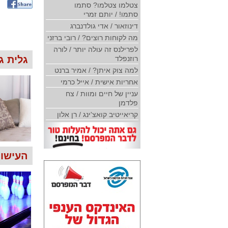
צטלמו צטלמו? סתמו
סתמו! / יותם זמרי
דינוזאור / אדי גולדנברג
מה לקוחות רוצים? / רובי ברזני
לפרילנס זה עולה יותר / לורה
גלית ג
רוזנפלד
למה צוק איתן? / אמיר ברנט
אחריות אישית / אייל כרמי
עניין של חיים ומוות / צח
פלדמן
קריאייטיב קואצ'ינג / רן אלון
העישון 