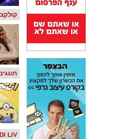
קולקצי
חוגגים 
GINDI LIV