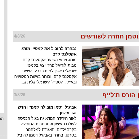
וטמן חוזרת לשורשים
4/8/26
נבחרה להוביל את קמפיין מותג
אקסלנס קרם
מותג צבעי השיער אקסלנס קרם
מבית לוריאל פריז יוצא בקמפיין
ישראלי ראשון למותג צבעי השיער
אקסלנס קרם, ובוחר באשת הטלוויזיה
ובאייקון הסטייל הישראלי גלית ג...
הורס ת'לייף
3/8/26
אביגיל ויסמן מובילה קמפיין חדש
נגד עישון
לאור הירידה המדאיגה בגיל הכניסה
המ
לעולם העישון והתרחבות התופעה
בקרב ילדים, האגודה למלחמה
בסרטן, בחרה באביגיל ויסמן להוביל