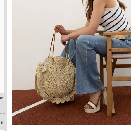
המ
עו