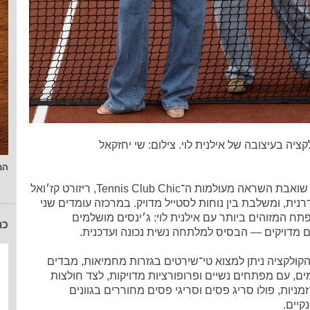
קציה בעיצובה של אילנית לוי. צילום: שי יחזקאל
המ
הקולקציה שואבת השראה מעולמות ה־Tennis Club Chic, ריזורט קז׳ואל
רנית, ומשלבת בין נוחות לסטייל מדויק. במרכזה עומדים שני
תח המזוהים ביותר עם אילנית לוי: ג׳ינסים מושלמים
כת
ם מדויקים — הבסיס למלתחה נשית נכונה ועדכנית.
 הקולקציה ניתן למצוא טי־שירטים בגזרות מחמיאות, מבדים
מים, עם מפתחים נשיים ופרופורציות מדויקות, לצד חולצות
ניות, פולו סריג פסים וסריגי פסים מחוררים בגוונים
קיים.