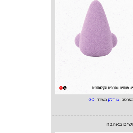
פרסם
:
ג'ו דלק
משרד
:
GO
שים באהבה