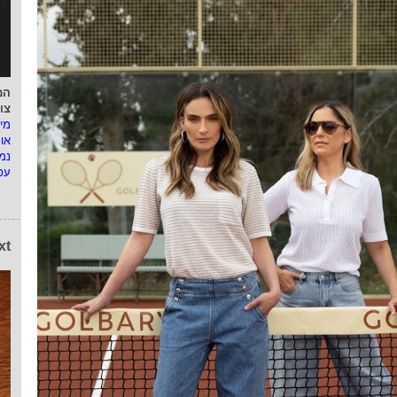
המ
צו
מי
או
נמ
עפ
xt