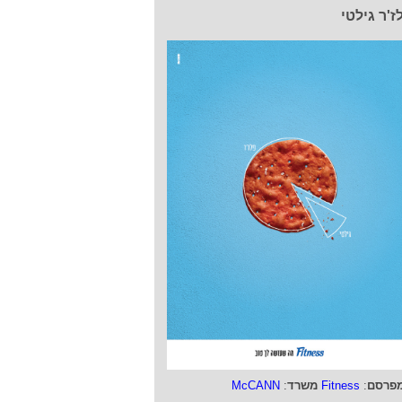
ז'ר גילטי
פרסם
:
Fitness
משרד
:
McCANN