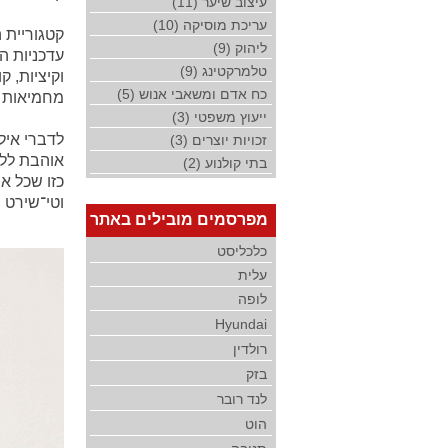
עיצוב שיער (11)
עריכת מוסיקה (10)
קטגוריית ה
ליהוק (9)
עדכניות ה
טלמרקטינג (9)
וקיציות, ק
כח אדם ומשאבי אנוש (5)
מחמיאות ו
ייעוץ משפטי (3)
לדברי אילנ
זכויות יוצרים (3)
אוהבת ללבו
בתי קולנוע (2)
כזו שכל א
וטי־שירט 
מפרסמים מובילים באתר
כלכליסט
עלית
לופה
Hyundai
רולדין
בזק
לנד רובר
הוט