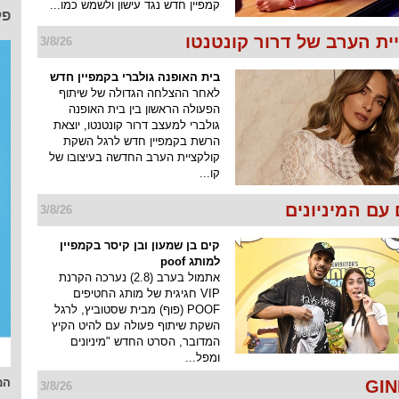
קמפיין חדש נגד עישון ולשמש כמו...
פל
ית הערב של דרור קונטנטו
3/8/26
בית האופנה גולברי בקמפיין חדש
לאחר ההצלחה הגדולה של שיתוף
הפעולה הראשון בין בית האופנה
גולברי למעצב דרור קונטנטו, יוצאת
הרשת בקמפיין חדש לרגל השקת
קולקציית הערב החדשה בעיצובו של
קו...
עם המיניונים
3/8/26
קים בן שמעון ובן קיסר בקמפיין
למותג poof
אתמול בערב (2.8) נערכה הקרנת
VIP חגיגית של מותג החטיפים
POOF (פוף) מבית שסטוביץ, לרגל
השקת שיתוף פעולה עם להיט הקיץ
המדובר, הסרט החדש "מיניונים
ומפל...
המ
3/8/26