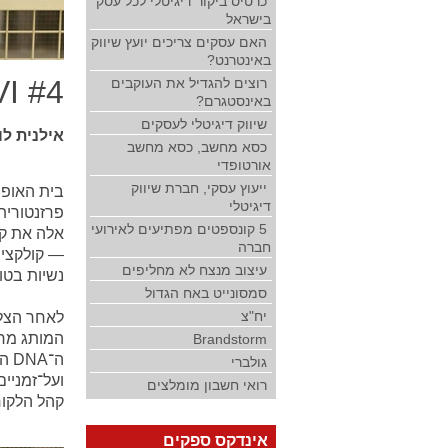
כרטיס ביקור דיגיטלי לכל עסק
בישראל
האם עסקים צריכים יועץ שיווק
באינטרנט?
I #4
רוצים להגדיל את העוקבים
באינסטגרם?
שיווק דיגיטלי לעסקים
אילנית לוי ו-GOLBARY משיקים קולקציית ק
כסא מחשב, כסא מחשב
אורטופדי
ייעוץ עסקי, חברת שיווק
דיגיטלי
פרזנטורית 
5 קונספטים מפתיעים לאירועי
חברה
— קולקצי
עיצוב מנצח לא מחליפים
נשיות בטוח
סמסונייט באח הגדול
יח"צ
לאחר הצלח
המותג מרג
Brandstorm
ה־
גולברי
ועל־זמניי
רואי חשבון מומלצים
קהל הלקוח
אינדקס ספקים