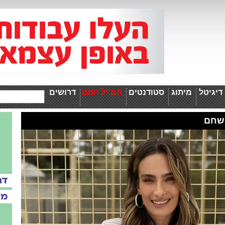
יגיטל
מיתוג
סטודנטים
המייל החם
דרושים
שחם