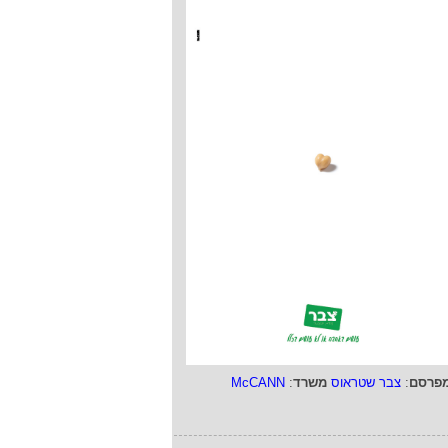
פרסם
:
צבר שטראוס
משרד
:
McCANN