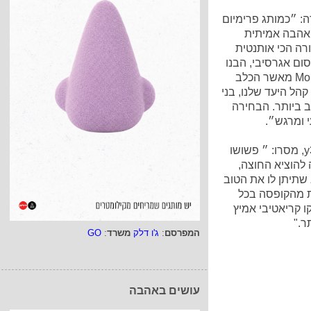
ה: ״כמותג פרימיום
ואהבה אמיתית
רה הכי אותנטית
ום אגרסיבי, הבנו
שאין מישהו אמין ונכון יותר לייצג את הערכים של Monge מאשר הכלב
קהל היעד שלנו, בני
 ביותר. הבחירה
 ומרגש״.
בן לוי ואסף נוף, שותפים ומבעלי משרד הפרסום y360, מסרו: ״ פשושו
ל הערכים שמותג המזון Monge רוצה להוציא החוצה,
 שתיתן לו את הטוב
ת מהקופסה בכל
ו קריאטיבי אמיץ
ר."
המפרסם
:
ג'ו דלק
משרד
:
GO
עושים באהבה