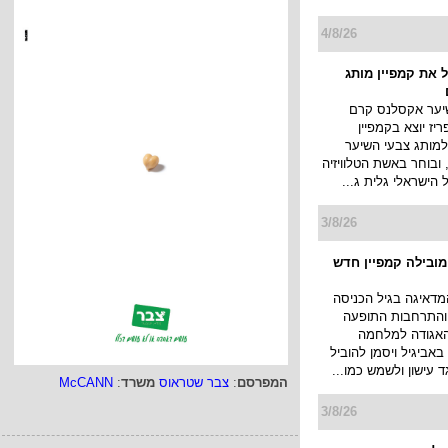
4/8/26
 את קמפיין מותג
יער אקסלנס קרם
יז יוצא בקמפיין
למותג צבעי השיער
ובוחר באשת הטלוויזיה
ל הישראלי גלית ג...
3/8/26
 מובילה קמפיין חדש
מדאיגה בגיל הכניסה
 והתרחבות התופעה
האגודה למלחמה
אביגיל ויסמן להוביל
ד עישון ולשמש כמו...
המפרסם
:
צבר שטראוס
משרד
:
McCANN
3/8/26