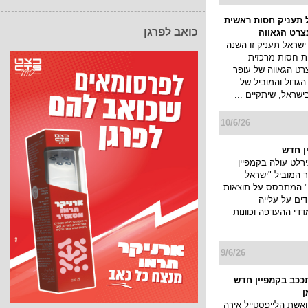
 תעניק חסות ראשית
כואב לפרגן
צרט הגאווה
ישראל תעניק זו השנה
ת חסות מרכזית
רט הגאווה של עופר
 הגדול והמוביל של
ישראל, שיתקיים ...
10/6/26
ן חדש
רלט עולה בקמפיין
המוביל "ישראל
" המתבסס על תוצאות
ים על עלייה
די ההעדפה וכוונות
9/6/26
תככב בקמפיין חדש
ן
ואשת הלייפסטייל אירה