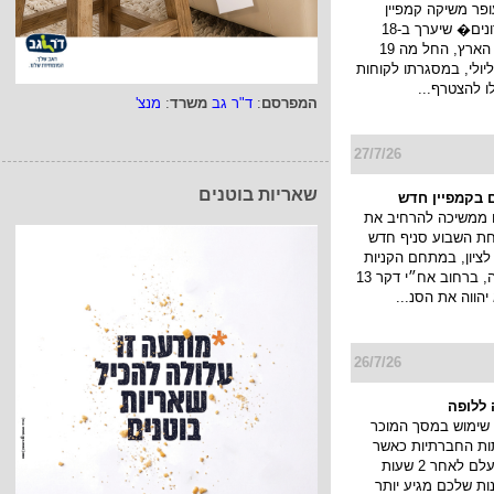
ופר משיקה קמפיין
�חגיגת מועדונים� שיערך ב-18
קניונים ברחבי הארץ, החל מה 19
ולי עד ה 22 ליולי, במסגרתו לקוחות
לו להצטרף...
המפרסם
:
ד"ר גב
משרד
:
מנצ'
27/7/26
שאריות בוטנים
 בקמפיין חדש
 ממשיכה להרחיב את
חת השבוע סניף חדש
ציון, במתחם הקניות
והבילוי פרוטאה, ברחוב אח״י דקר 13
יהווה את הסנ...
26/7/26
ללופה
שימוש במסך המוכר
ות החברתיות כאשר
הסטורי שלך נעלם לאחר 2 שעות
ות שלכם מגיע יותר