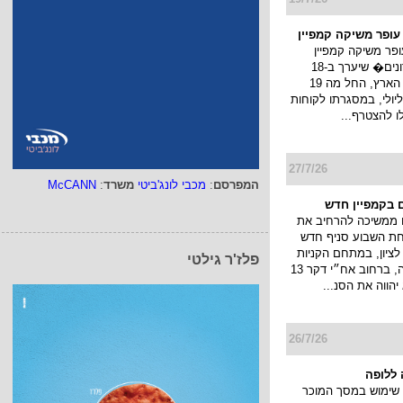
 עופר משיקה קמפיין
ופר משיקה קמפיין
�חגיגת מועדונים� שיערך ב-18
קניונים ברחבי הארץ, החל מה 19
ולי עד ה 22 ליולי, במסגרתו לקוחות
לו להצטרף...
27/7/26
המפרסם
:
מכבי לונג'ביטי
משרד
:
McCANN
 בקמפיין חדש
 ממשיכה להרחיב את
חת השבוע סניף חדש
ציון, במתחם הקניות
פלז'ר גילטי
והבילוי פרוטאה, ברחוב אח״י דקר 13
יהווה את הסנ...
26/7/26
ללופה
שימוש במסך המוכר