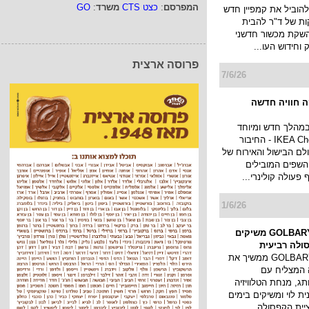
המפרסם
:
כצט CTS
משרד
:
GO
להוביל את קמפיין חדש
ות של ד"ר להבית
השקת מכשור חדשני
וחידוש העו...
פרוסה ארצית
7/6/26
 חוויה חדשה
במהלך חדש ומיוחד
ומשיקה את IKEA Chef - החיבור
לם הבישול והאירוח של
השפים המובילים
פעולה קולינרי...
1/6/26
אילנית לוי ו-GOLBARY משיקים
ולה רביעית
בית האופנה GOLBARY ממשיך את
 המצליח עם
תג, מנחת הטלוויזיה
ית לוי ומשיקים בימים
יית הקפסולה