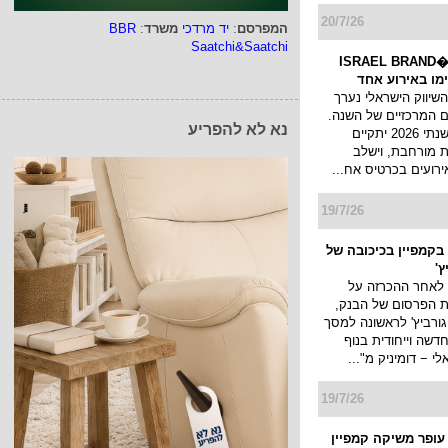
20/7/26
המפרסם
:
יד מרדכי
משרד
:
BBR
Saatchi&Saatchi
כנס המיתוג ו�ISRAEL BRAND
השיווק הישראלי נערך
 המרכזיים של השנה.
נא לא להפריע
כנס המיתוג השנתי 2026 יתקיים
 מורחבת, וישלב
ירועים בכרטיס אח...
19/7/26
בקמפיין בכיכובה של
ץ'
 לאחר ההכרזה על
ת הפרסום של הבנק,
גורביץ' לראשונה למסך
דשה וייחודית בנוף
 − דומיניק מ"...
19/7/26
 עופר משיקה קמפיין