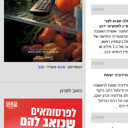
14/5/26
ולה שבוע לפני
ין לתכשיטי דנון
תונה: אושיית האופנה
פרזנטורית החדשה של
תכשיטי DANON בקמפיין ראשון
שיעלה בהשקעה של כ-1 מיליון ₪.
ן החדש יככב ...
25/5/26
המפרסם
:
שיבא
משרד
:
מנצ'
ורדוניה יוצאת
רדוניה יוצאת לראשונה
יה ודיגיטל רחב היקף
כואב לפרגן
 גורדוניה זכרון יעקב,
נה על רכס הכרמל
 הים ...
17/5/26