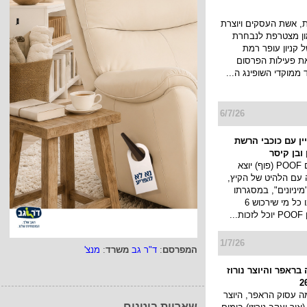
 אשת העסקים ויוצרת
מון מצטרפת לנבחרת
 קניון עופר רמת
את פעילות הפרסום
 ממוקדי השופינג ה...
6/7/26
מפיין עם כוכבי הרשת
ובן קיסר
מותג החטיפים POOF (פוף) יוצא
 עם הלהיט של הקיץ,
יניונים", במסגרתו
יערך מבצע ובו כל מי שירכוש 6
..
1/7/26
המפרסם
:
ד"ר גב
משרד
:
מנצ'
בראפר והיוצר נורוז
 עסוק הראפר, היוצר
שאריות בוטנים