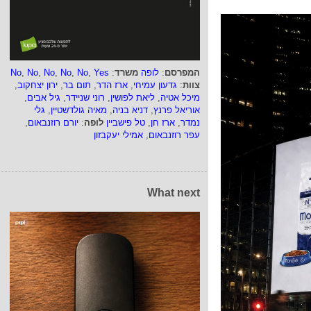
המפרסם
:
לופה
משרד
:
Yes
,
No
,
No
,
No
,
No
,
No
צוות
:
גדעון עמיחי
,
ארז הדר
,
תום בר
,
ירון יצחקוב
,
מיכל אטיה
,
ליאת לפושין
,
רוני שניידר
,
גיל אבים
,
אוריאל פרנץ
,
דניא בניה
,
מאיה גולדשטיין
,
גלי
נמדר
,
ארז חן
,
טל פישביין
לופה
:
יורם רוזנבאום
,
עפר רוזנבאום
,
אמילי יעקבזון
What next