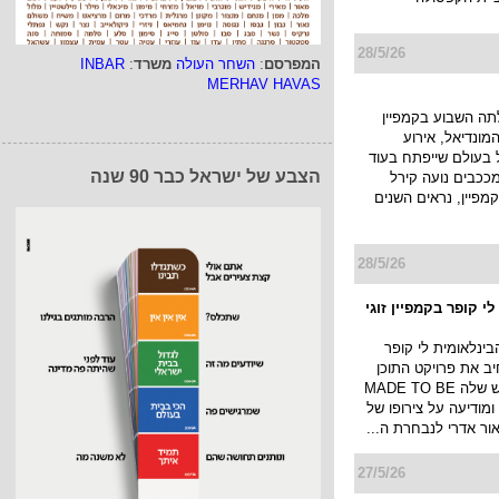
28/5/26
המפרסם
:
השחר העולה
משרד
:
INBAR
MERHAV HAVAS
 yes עלתה השבוע בקמפיין
מונדיאל, אירוע
 בעולם שייפתח בעוד
הצבע של ישראל כבר 90 שנה
מככבים נועה קירל
קמפיין, נראים השנים
28/5/26
י קופר בקמפיין זוגי
ינלאומית לי קופר
ב את פרויקט התוכן
והתרבות החדש שלה MADE TO BE
DIFFERE, ומודיעה על צירופו של
אור אדרי לנבחרת ה...
27/5/26