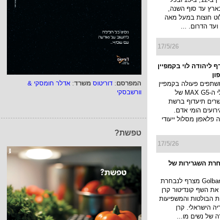
ארץ עד סוף השנה,
לוט חוצות במעל מאה
ועד הדרום. ...
17/5/26
 ליהודה לוי בקמפיין
ון
המפרסם
:
דוריטוס
משרד
:
אדלר חומסקי &
שתפים פעולה בקמפיין
וורשבסקי
החדש למסלולי ה-MAX G5 של
רים תיעדוף ברשת
ועים הומי אדם.
פלאפון מסלול ייעודי
טפשת?
17/5/26
רת השגרירות של
בית האופנה Golbary מצרף לנבחרת
את השף קונדיטור קרן
ת הבולטות והמשפיעות
יה הישראלי. קרן
של נשים מו...