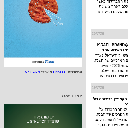
ות החברתיות כאשר
הסטורי שלך נעלם לאחר 2 שעות
ות שלכם מגיע יותר
20/7/26
כנס המיתוג ו�ISRAEL BRAND
השיווק הישראלי נערך
 המרכזיים של השנה.
כנס המיתוג השנתי 2026 יתקיים
 מורחבת, וישלב
המפרסם
:
Fitness
משרד
:
McCANN
ירועים בכרטיס אח...
19/7/26
יוצר באזזז
בקמפיין בכיכובה של
ץ'
 לאחר ההכרזה על
ת הפרסום של הבנק,
גורביץ' לראשונה למסך
דשה וייחודית בנוף