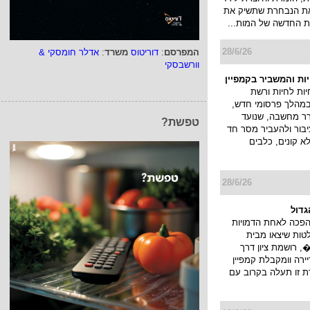
 את הנבחרת שתשיק את
 החדשה של המות...
28/6/26
המפרסם
:
דוריטוס
משרד
:
אדלר חומסקי &
וורשבסקי
יות והמשביר בקמפיין
ות לחיות ורשת
במהלך פרסומי חדש,
ורר מחשבה, שנועד
טפשת?
בור ולהעביר מסר חד
לא קונים, כלבים
28/6/26
גדול
הפכה לאחת הדמויות
טות שיצאו מבית
 רושמת ציון דרך
רה וומקבלת קמפיין
ת זו תעלה בקרוב עם