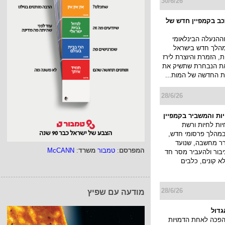
30/6/26
ככב בקמפיין חדש של
ההנעלה הבינלאומי
א במהלך חדש בישראל
, הזמרת והיוצרת לירז
 את הנבחרת שתשיק את
 החדשה של המות...
28/6/26
יות והמשביר בקמפיין
ות לחיות ורשת
במהלך פרסומי חדש,
ורר מחשבה, שנועד
המפרסם
:
טמבור
משרד
:
McCANN
בור ולהעביר מסר חד
לא קונים, כלבים
28/6/26
מודעה עם שפיץ
גדול
הפכה לאחת הדמויות