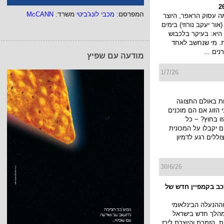
המפרסם
:
מכבי לונג'ביטי
משרד
:
McCANN
 עסוק הראפר, היוצר
 (אור יעקב נורוזי) בימים
היא: בעיקר בלכבוש
ת. מי שנחשב לאחד
ים ...
מודעה עם שפיץ
1/7/26
ת באולם התצוגה
הזוג אם הם מוכנים
ו בחוץ? − כל
יקבלו על המכונית
ללים רגע לדמיון
30/6/26
ככב בקמפיין חדש של
ההנעלה הבינלאומי
א במהלך חדש בישראל
, הזמרת והיוצרת לירז