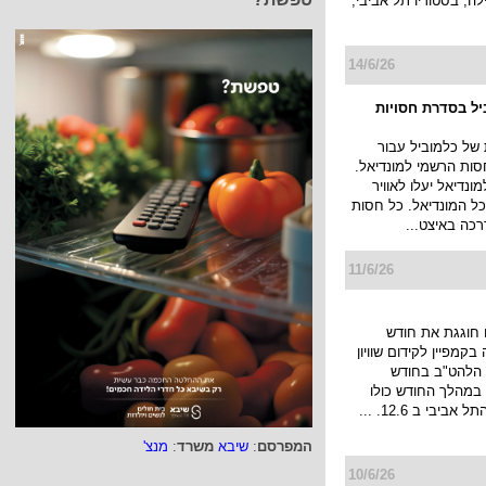
ה, בסטודיו תל אביבי,
14/6/26
ביל בסדרת חסויות
של כלמוביל עבור
חסות הרשמי למונדיאל.
ונדיאל יעלו לאוויר
 כל המונדיאל. כל חסות
כה באיצט...
11/6/26
חוגגת את חודש
בקמפיין לקידום שוויון
ת הלהט"ב בחודש
 במהלך החודש כולו
ביבי ב 12.6. ...
המפרסם
:
שיבא
משרד
:
מנצ'
10/6/26