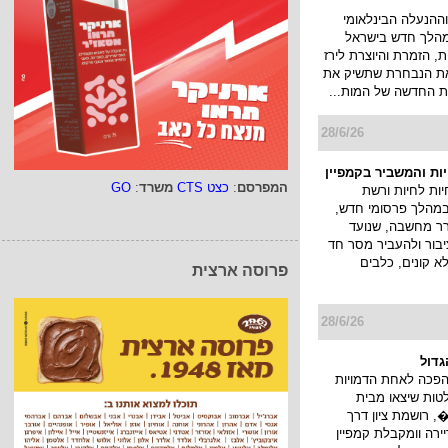
ההנעלה הבינלאומי
א במהלך חדש בישראל
, הזמרת והיוצרת לירז
 את הנבחרת שתשיק את
 החדשה של המות...
28/6/26
יות והמשביר בקמפיין
המפרסם
:
כצט CTS
משרד
:
GO
ות לחיות ורשת
במהלך פרסומי חדש,
ורר מחשבה, שנועד
בור ולהעביר מסר חד
לא קונים, כלבים
פרוסה ארצית
28/6/26
גדול
הפכה לאחת הדמויות
טות שיצאו מבית
 רושמת ציון דרך
רה וומקבלת קמפיין