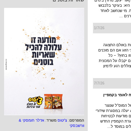
 (אור יעקב נורוזי) בימים
היא: בעיקר בלכבוש
ת. מי שנחשב לאחד
ים ...
1/7/26
ת באולם התצוגה
הזוג אם הם מוכנים
ו בחוץ? − כל
יקבלו על המכונית
ללים רגע לדמיון
7/7/26
 לאומי בקמפיין
של המוס"ל שנוצר
בטכנולוגיית AI יעלה במסגרת שידורי
ם מודעות לבטיחות
המפרסם
:
צ'יטוס
משרד
:
אדלר חומסקי &
רת הקמפיין החדש
וורשבסקי
לים במוסד ל...