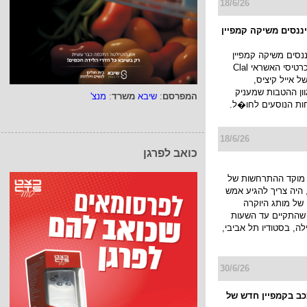
18/6/26
יננסים משיקה קמפיין
ננסים משיקה קמפיין
חדש למועדון כרטיסי האשראי Clal
ו של אייל קיציס,
ן ההטבות שמעניק
המפרסם
:
שיבא
משרד
:
מנצ'
ות הנוסעים לחו�ל.
18/6/26
כואב לפרגן
מוקד ההתרחשות של
היה צריך להגיע אמש
של מותג היוקרה
JACK KUB שהתקיים עד השעות
ה, בסטודיו תל אביבי,
30/6/26
ככב בקמפיין חדש של