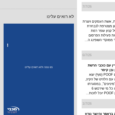
7/7/26
לא רואים עלינו
 אשת העסקים ויוצרת
מון מצטרפת לנבחרת
 קניון עופר רמת
את פעילות הפרסום
 ממוקדי השופינג ה...
6/7/26
מפיין עם כוכבי הרשת
ובן קיסר
מותג החטיפים POOF (פוף) יוצא
 עם הלהיט של הקיץ,
יניונים", במסגרתו
יערך מבצע ובו כל מי שירכוש 6
..
1/7/26
בראפר והיוצר נורוז