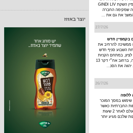
ותוביל את קמפיין השקת GINDI LIV
ה שמקימה החברה
המשך את גם את ...
יוצר באזזז
27/7/26
 בקמפיין חדש
 ממשיכה להרחיב את
חת השבוע סניף חדש
ציון, במתחם הקניות
והבילוי פרוטאה, ברחוב אח״י דקר 13
יהווה את הסנ...
26/7/26
ללופה
שימוש במסך המוכר
ות החברתיות כאשר
הסטורי שלך נעלם לאחר 2 שעות
ות שלכם מגיע יותר