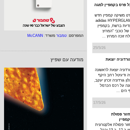
ל פרס בקמפיין למגה
ט משיקה קמפיין חדש
 קולקציית adidas HYPERGLAM
יות ברשת, בקמפיין
 של כוכבי "המרוץ
המפרסם
:
טמבור
משרד
:
McCANN
לח זוכה המרוץ ...
25/5/26
ורדוניה יוצאת
מודעה עם שפיץ
רדוניה יוצאת לראשונה
יה ודיגיטל רחב היקף
 גורדוניה זכרון יעקב,
נה על רכס הכרמל
 הים ...
17/5/26
זור פסולת
מפיין
ור פסולת אלקטרונית
עולה עם קמפיין ב-12, ב-13 ובכל