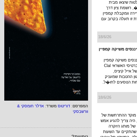
טות שיצאו מבית
 רושמת ציון דרך
רה וומקבלת קמפיין
ת זו תעלה בקרוב עם
18/6/26
יננסים משיקה קמפיין
ננסים משיקה קמפיין
חדש למועדון כרטיסי האשראי Clal
ו של אייל קיציס,
ן ההטבות שמעניק
ות הנוסעים לחו�ל.
18/6/26
המפרסם
:
דוריטוס
משרד
:
אדלר חומסקי &
וורשבסקי
מוקד ההתרחשות של
היה צריך להגיע אמש
של מותג היוקרה
JACK KUB שהתקיים עד השעות
טפשת?