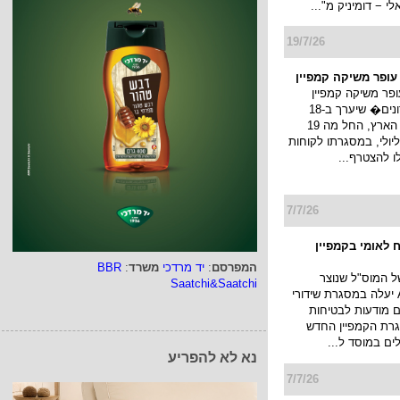
 − דומיניק מ"...
19/7/26
 עופר משיקה קמפיין
ופר משיקה קמפיין
�חגיגת מועדונים� שיערך ב-18
קניונים ברחבי הארץ, החל מה 19
ולי עד ה 22 ליולי, במסגרתו לקוחות
לו להצטרף...
7/7/26
 לאומי בקמפיין
המפרסם
:
יד מרדכי
משרד
:
BBR
של המוס"ל שנוצר
Saatchi&Saatchi
בטכנולוגיית AI יעלה במסגרת שידורי
ם מודעות לבטיחות
רת הקמפיין החדש
לים במוסד ל...
נא לא להפריע
7/7/26