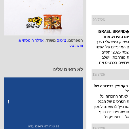
20/7/26
כנס המיתוג ו�ISRAEL BRAND
המפרסם
:
צ'יטוס
משרד
:
אדלר חומסקי &
השיווק הישראלי נערך
וורשבסקי
 המרכזיים של השנה.
כנס המיתוג השנתי 2026 יתקיים
 מורחבת, וישלב
ירועים בכרטיס אח...
לא רואים עלינו
19/7/26
בקמפיין בכיכובה של
ץ'
 לאחר ההכרזה על
ת הפרסום של הבנק,
גורביץ' לראשונה למסך
דשה וייחודית בנוף
 − דומיניק מ"...
19/7/26