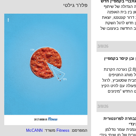
ולברי בקמפיין חדש
פלז'ר גילטי
הגדולה של שיתוף
 בין בית האופנה
דרור קונטנטו, יוצאת
 חדש לרגל השקת
ב החדשה בעיצובו של
3/8/26
ובן קיסר בקמפיין
אתמול בערב (2.8) נערכה הקרנת
 של מותג החטיפים
ף) מבית שסטוביץ, לרגל
עולה עם להיט הקיץ
החדש "מיניונים
3/8/26
נבחרה לפרזנטורית
ינדי
מנית עומר נודלמן
המפרסם
:
Fitness
משרד
:
McCANN
ית של חן ואיתי גינדי