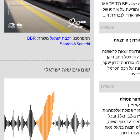
והתרבות החדש שלה MADE TO BE
DIFFERE, ומודיעה על צירופו של
אור אדרי לנבחרת ה...
25/5/26
המפרסם
:
רכבת ישראל
משרד
:
BBR
ורדוניה יוצאת
Saatchi&Saatchi
רדוניה יוצאת לראשונה
יה ודיגיטל רחב היקף
 גורדוניה זכרון יעקב,
נה על רכס הכרמל
שומעים שזה ישראלי
 הים ...
17/5/26
זור פסולת
מפיין
ור פסולת אלקטרונית
עולה עם קמפיין ב-12, ב-13 ובכל
ארץ עד סוף השנה,
לוט חוצות במעל מאה
ועד הדרום. ...