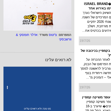
כנס המיתוג ו�ISRAEL BRAND
השיווק הישראלי נערך
 המרכזיים של השנה.
כנס המיתוג השנתי 2026 יתקיים
 מורחבת, וישלב
ירועים בכרטיס אח...
המפרסם
:
צ'יטוס
משרד
:
אדלר חומסקי &
וורשבסקי
19/7/26
בקמפיין בכיכובה של
ץ'
 לאחר ההכרזה על
לא רואים עלינו
ת הפרסום של הבנק,
גורביץ' לראשונה למסך
דשה וייחודית בנוף
 − דומיניק מ"...
19/7/26
 עופר משיקה קמפיין
ופר משיקה קמפיין
�חגיגת מועדונים� שיערך ב-18
קניונים ברחבי הארץ, החל מה 19