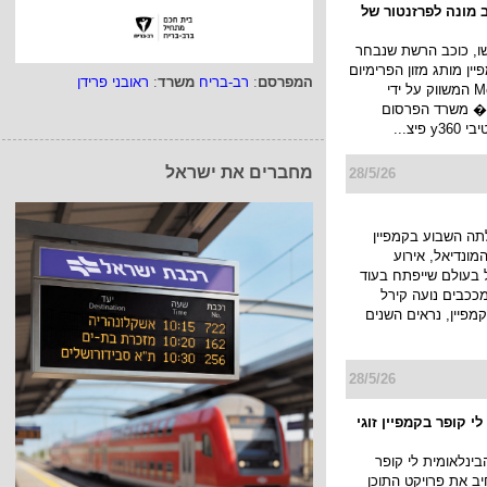
 מונה לפרזנטור של
שו, כוכב הרשת שנבחר
ין מותג מזון הפרימיום
המפרסם
:
רב-בריח
משרד
:
ראובני פרידן
האיטלקי Monge המשווק על ידי
 � משרד הפרסום
פיצ...
מחברים את ישראל
28/5/26
 yes עלתה השבוע בקמפיין
מונדיאל, אירוע
 בעולם שייפתח בעוד
מככבים נועה קירל
קמפיין, נראים השנים
28/5/26
י קופר בקמפיין זוגי
ינלאומית לי קופר
ב את פרויקט התוכן