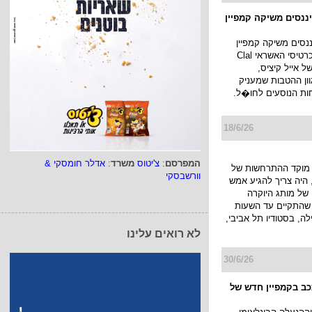
יננסים משיקה קמפיין
ננסים משיקה קמפיין
חדש למועדון כרטיסי האשראי Clal
ו של אייל קיציס,
ן ההטבות שמעניק
ות הנוסעים לחו�ל.
18/6/26
המפרסם
:
צ'יטוס
משרד
:
אדלר חומסקי &
מוקד ההתרחשות של
וורשבסקי
היה צריך להגיע אמש
של מותג היוקרה
JACK KUB שהתקיים עד השעות
ה, בסטודיו תל אביבי,
לא רואים עלינו
30/6/26
ככב בקמפיין חדש של