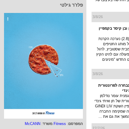
פלז'ר גילטי
3/8/26
ובן קיסר בקמפיין
אתמול בערב (2.8) נערכה הקרנת
 של מותג החטיפים
ף) מבית שסטוביץ, לרגל
עולה עם להיט הקיץ
החדש "מיניונים
3/8/26
נבחרה לפרזנטורית
ינדי
מנית עומר נודלמן
ית של חן ואיתי גינדי
ותוביל את קמפיין השקת GINDI LIV
ה שמקימה החברה
המשך את גם את ...
המפרסם
:
Fitness
משרד
:
McCANN
27/7/26