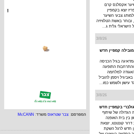
יער אקסלנס קרם
יז יוצא בקמפיין
למותג צבעי השיער
ובוחר באשת הטלוויזיה
ל הישראלי גלית ג...
3/8/26
 מובילה קמפיין חדש
מדאיגה בגיל הכניסה
 והתרחבות התופעה
האגודה למלחמה
אביגיל ויסמן להוביל
ד עישון ולשמש כמו...
3/8/26
ולברי בקמפיין חדש
הגדולה של שיתוף
המפרסם
:
צבר שטראוס
משרד
:
McCANN
 בין בית האופנה
דרור קונטנטו, יוצאת
 חדש לרגל השקת
ב החדשה בעיצובו של