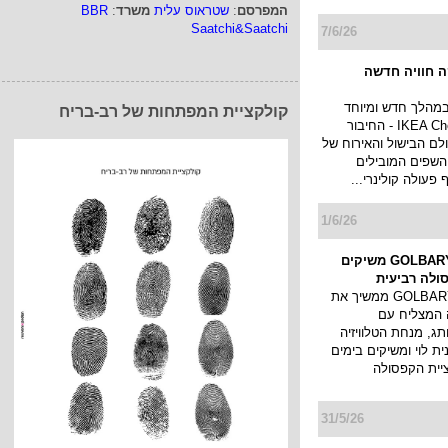
המפרסם
:
שטראוס עלית
משרד
:
BBR
Saatchi&Saatchi
7/6/26
 חוויה חדשה
במהלך חדש ומיוחד
קולקציית המפתחות של רב-בריח
ומשיקה את IKEA Chef - החיבור
לם הבישול והאירוח של
השפים המובילים
פעולה קולינרי...
1/6/26
אילנית לוי ו-GOLBARY משיקים
ולה רביעית
בית האופנה GOLBARY ממשיך את
 המצליח עם
תג, מנחת הטלוויזיה
ית לוי ומשיקים בימים
יית הקפסולה
31/5/26