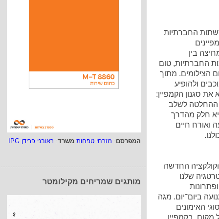
רשתות החברתיות
פיינים
יצה בין
ת החברתיות, טום
ם הצילומים. מתוך
כבים ולהופיע
את סגנון הקמפיין:
. ההחלטה לשלב
יא חלק מהדרך
ה ואורח חיים
לנו.
המפרסם
:
מזרחי טפחות
משרד
:
ראובני פרידן IPG
הקולקציה החדשה
מהאסטרטגיה שלנו
מותגים שמריחים מקילומטר
ופתרונות
עה ביום־יום. מגה
גי האימונים
 מקום. בקמפיין