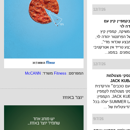
12/7/26
בקמפיין קיץ עם
ה לוי
שיקה, קמפיין קיץ
 הפרזנטור יהודה לוי,
צע שכדאי מדי",
צע טרייד אין אטרקטיבי
ונים. במסג...
12/7/26
המפרסם
:
Fitness
משרד
:
McCANN
סקי מצטלמת
עם כוכבים״ והרקדנית
קי מצטלמת לקמפיין
בגדי ים של JACK KUBA. הקמפיין:
יוצר באזזז
SUMMER LATIN STORY יעלה בכל
יגיטליות של ...
9/7/26