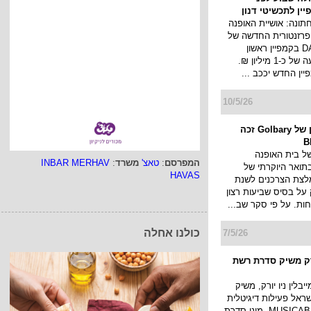
ין לתכשיטי דנון
תונה: אושיית האופנה
פרזנטורית החדשה של
תכשיטי DANON בקמפיין ראשון
שיעלה בהשקעה של כ-1 מיליון ₪.
ן החדש יככב ...
10/5/26
אתר האון ליין של Golbary זכה
של בית האופנה
המפרסם
:
טאצ'
משרד
:
INBAR MERHAV
 זכה בתואר היוקרתי של
HAVAS
− המלצת הצרכנים לשנת
ענק על בסיס שביעות רצון
ות. על פי סקר שב...
כולנו אחלה
7/5/26
ורק משיק סדרת רשת
יבלין ניו יורק, משיק
ראל פעילות דיגיטלית
מסקרנת: MUSICAB 2.0, מיני-סדרת