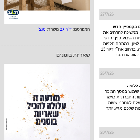
27/7/26
 בקמפיין חדש
המפרסם
:
ד"ר גב
משרד
:
מנצ'
 ממשיכה להרחיב את
חת השבוע סניף חדש
ציון, במתחם הקניות
והבילוי פרוטאה, ברחוב אח״י דקר 13
יהווה את הסנ...
שאריות בוטנים
26/7/26
ללופה
שימוש במסך המוכר
ות החברתיות כאשר
הסטורי שלך נעלם לאחר 2 שעות
ות שלכם מגיע יותר
20/7/26