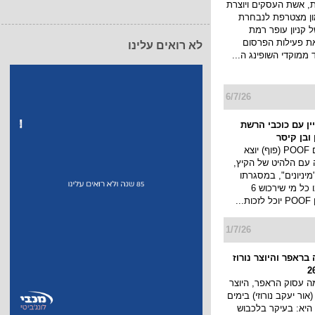
 אשת העסקים ויוצרת
מון מצטרפת לנבחרת
 קניון עופר רמת
את פעילות הפרסום
לא רואים עלינו
 ממוקדי השופינג ה...
6/7/26
מפיין עם כוכבי הרשת
ובן קיסר
מותג החטיפים POOF (פוף) יוצא
 עם הלהיט של הקיץ,
יניונים", במסגרתו
יערך מבצע ובו כל מי שירכוש 6
..
1/7/26
בראפר והיוצר נורוז
 עסוק הראפר, היוצר
 (אור יעקב נורוזי) בימים
היא: בעיקר בלכבוש