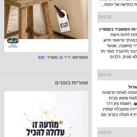
 החדשה של המות...
28/6/26
יות והמשביר בקמפיין
ות לחיות ורשת
במהלך פרסומי חדש,
ורר מחשבה, שנועד
בור ולהעביר מסר חד
לא קונים, כלבים
המפרסם
:
ד"ר גב
משרד
:
מנצ'
28/6/26
שאריות בוטנים
גדול
הפכה לאחת הדמויות
טות שיצאו מבית
 רושמת ציון דרך
רה וומקבלת קמפיין
ת זו תעלה בקרוב עם
18/6/26