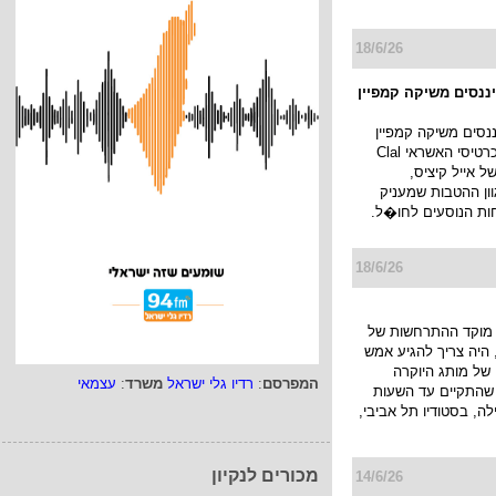
18/6/26
יננסים משיקה קמפיין
ננסים משיקה קמפיין
חדש למועדון כרטיסי האשראי Clal
ו של אייל קיציס,
ן ההטבות שמעניק
ות הנוסעים לחו�ל.
18/6/26
מוקד ההתרחשות של
היה צריך להגיע אמש
של מותג היוקרה
המפרסם
:
רדיו גלי ישראל
משרד
:
עצמאי
JACK KUB שהתקיים עד השעות
ה, בסטודיו תל אביבי,
מכורים לנקיון
14/6/26