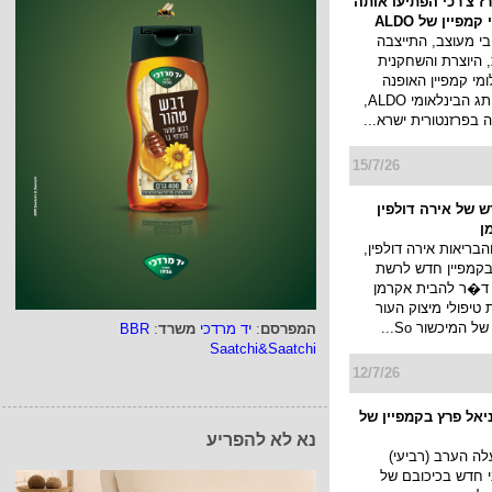
ז צ'רכי הפתיעו אותה
מפיין של ALDO
י מעוצב, התייצבה
 היוצרת והשחקנית
לומי קמפיין האופנה
החדש של המותג הבינלאומי ALDO,
בפרזנטורית ישרא...
15/7/26
 של אירה דולפין
ן
הבריאות אירה דולפין,
קמפיין חדש לרשת
 ד�ר להבית אקרמן
יפולי מיצוק העור
 המיכשור So...
המפרסם
:
יד מרדכי
משרד
:
BBR
Saatchi&Saatchi
12/7/26
ניאל פרץ בקמפיין של
נא לא להפריע
yes תעלה הערב (רביעי)
וני חדש בכיכובם של