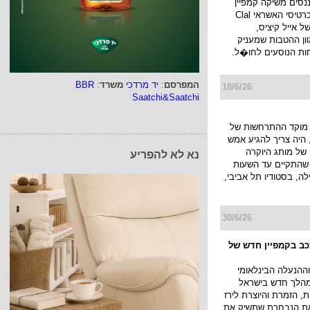
ננסים משיקה קמפיין
חדש למועדון כרטיסי האשראי Clal
ו של אייל קיציס,
ן ההטבות שמעניק
ות הנוסעים לחו�ל.
המפרסם
:
יד מרדכי
משרד
:
BBR
18/6/26
Saatchi&Saatchi
מוקד ההתרחשות של
היה צריך להגיע אמש
של מותג היוקרה
נא לא להפריע
JACK KUB שהתקיים עד השעות
ה, בסטודיו תל אביבי,
30/6/26
ככב בקמפיין חדש של
ההנעלה הבינלאומי
א במהלך חדש בישראל
, הזמרת והיוצרת לירז
 את הנבחרת שתשיק את