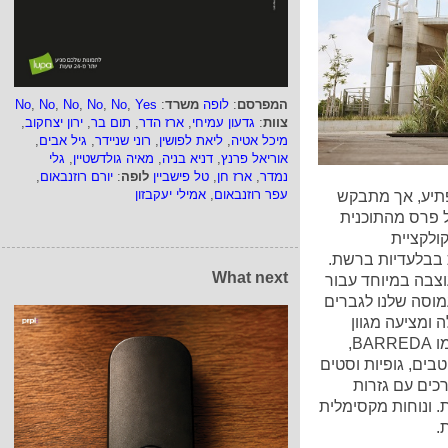
המפרסם
:
לופה
משרד
:
Yes
,
No
,
No
,
No
,
No
,
No
צוות
:
גדעון עמיחי
,
ארז הדר
,
תום בר
,
ירון יצחקוב
,
מיכל אטיה
,
ליאת לפושין
,
רוני שניידר
,
גיל אבים
,
אוריאל פרנץ
,
דניא בניה
,
מאיה גולדשטיין
,
גלי
נמדר
,
ארז חן
,
טל פישביין
לופה
:
יורם רוזנבאום
,
עפר רוזנבאום
,
אמילי יעקבזון
פתיע, אך מתבקש
 פרס מהתוכנית
ולקציית
, המושקת בבלעדיות ברשת.
What next
צבה במיוחד עבור
מוסה שלנו לגברים
גוד והנעלה ומציעה מגוון
פריטי לבוש, סטים תואמים, דגמי סניקרס בלעדיים כמו BARREDA,
בים, גופיות וסטים
כים עם גזרות
 ונוחות מקסימלית
.