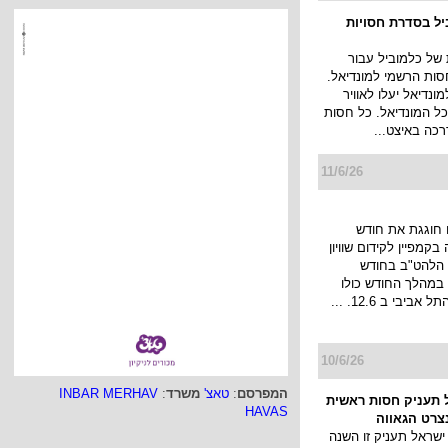
ביל בסדרת חסויות
של כלמוביל עבור
חסות הרשמי למונדיאל.
ונדיאל יעלו לאוויר
 כל המונדיאל. כל חסות
כה באיצט...
11/6/26
חוגגת את חודש
בקמפיין לקידום שוויון
ת הלהט"ב בחודש
 במהלך החודש כולו
ביבי ב 12.6. ...
10/6/26
המפרסם
:
טאצ'
משרד
:
INBAR MERHAV
 תעניק חסות ראשית
HAVAS
צרט הגאווה
ישראל תעניק זו השנה