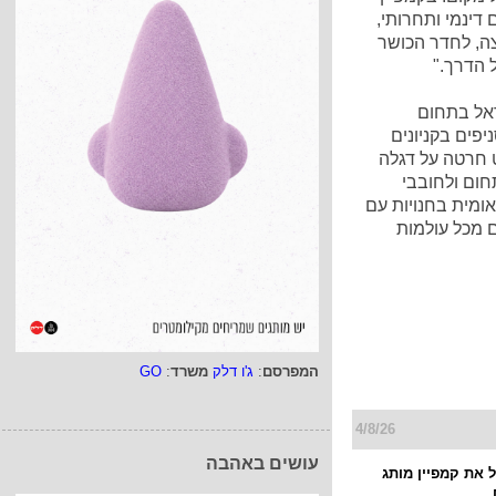
דינמי ותחרותי,
צה, לחדר הכושר
 הדרך."
אל בתחום
 הרשת נמצאת בפריסה ארצית מעל ל-80 סניפים בקניונים
ט חרטה על דגלה
חום ולחובבי
אומית בחנויות עם
עולם מכל עולמות
המפרסם
:
ג'ו דלק
משרד
:
GO
4/8/26
עושים באהבה
 את קמפיין מותג