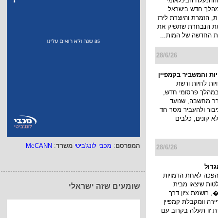
ההנעלה הבינלאומי
א במהלך חדש בישראל
, הזמרת והיוצרת לירז
 את הנבחרת שתשיק את
 החדשה של המות...
28/6/26
יות והמשביר בקמפיין
ות לחיות ורשת
במהלך פרסומי חדש,
ורר מחשבה, שנועד
בור ולהעביר מסר חד
לא קונים, כלבים
המפרסם
:
מכבי לונג'ביטי
משרד
:
McCANN
28/6/26
גדול
הפכה לאחת הדמויות
טות שיצאו מבית
שומעים שזה ישראלי
 רושמת ציון דרך
רה וומקבלת קמפיין
ת זו תעלה בקרוב עם