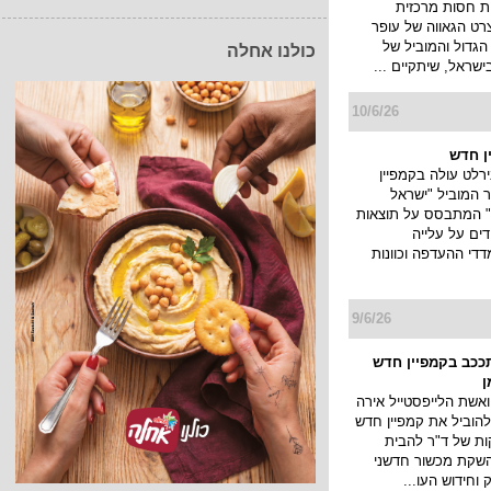
ת חסות מרכזית
רט הגאווה של עופר
 הגדול והמוביל של
כולנו אחלה
ישראל, שיתקיים ...
10/6/26
ן חדש
רלט עולה בקמפיין
המוביל "ישראל
" המתבסס על תוצאות
ים על עלייה
די ההעדפה וכוונות
9/6/26
תככב בקמפיין חדש
ן
ואשת הלייפסטייל אירה
להוביל את קמפיין חדש
ות של ד"ר להבית
השקת מכשור חדשני
וחידוש העו...