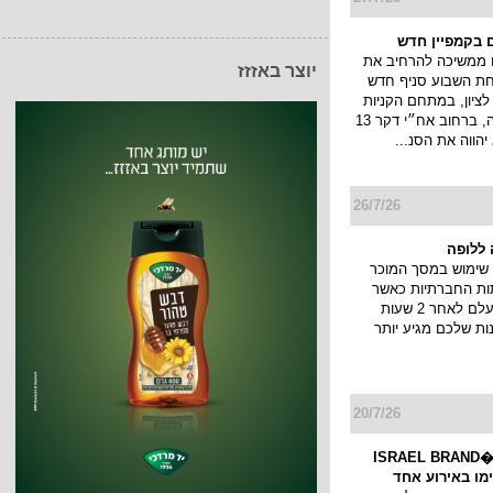
 בקמפיין חדש
 ממשיכה להרחיב את
יוצר באזזז
חת השבוע סניף חדש
ציון, במתחם הקניות
והבילוי פרוטאה, ברחוב אח״י דקר 13
יהווה את הסנ...
26/7/26
ללופה
שימוש במסך המוכר
ות החברתיות כאשר
הסטורי שלך נעלם לאחר 2 שעות
ות שלכם מגיע יותר
20/7/26
כנס המיתוג ו�ISRAEL BRAND