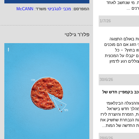
ת. מי שנחשב לאחד
ים ...
המפרסם
:
מכבי לונג'ביטי
משרד
:
McCANN
1/7/26
פלז'ר גילטי
ת באולם התצוגה
הזוג אם הם מוכנים
ו בחוץ? − כל
יקבלו על המכונית
ללים רגע לדמיון
30/6/26
ככב בקמפיין חדש של
ההנעלה הבינלאומי
א במהלך חדש בישראל
, הזמרת והיוצרת לירז
 את הנבחרת שתשיק את
 החדשה של המות...
28/6/26