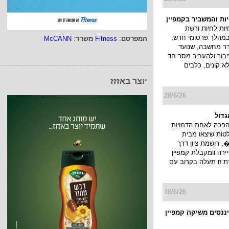
יות והמשביר בקמפיין
ות לחיות ורשת
במהלך פרסומי חדש,
המפרסם
:
Fitness
משרד
:
McCANN
ורר מחשבה, שנועד
בור ולהעביר מסר חד
לא קונים, כלבים
יוצר באזזז
28/6/26
גדול
הפכה לאחת הדמויות
טות שיצאו מבית
 רושמת ציון דרך
רה וומקבלת קמפיין
ת זו תעלה בקרוב עם
18/6/26
יננסים משיקה קמפיין