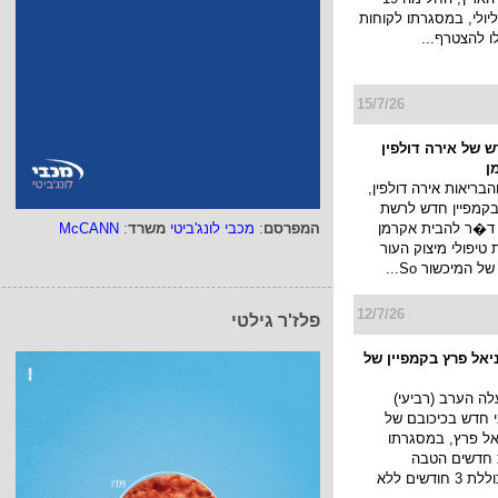
ולי עד ה 22 ליולי, במסגרתו לקוחות
לו להצטרף...
15/7/26
 של אירה דולפין
ן
הבריאות אירה דולפין,
קמפיין חדש לרשת
 ד�ר להבית אקרמן
המפרסם
:
מכבי לונג'ביטי
משרד
:
McCANN
יפולי מיצוק העור
 המיכשור So...
12/7/26
פלז'ר גילטי
ניאל פרץ בקמפיין של
yes תעלה הערב (רביעי)
וני חדש בכיכובם של
יאל פרץ, במסגרתו
 חדשים הטבה
משמעותית הכוללת 3 חודשים ללא