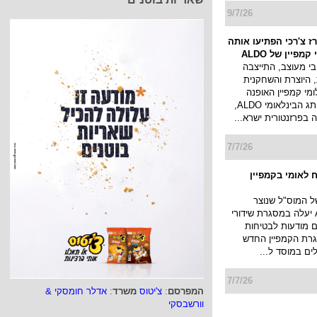
9/7/26
ז צ'רכי הפתיעו אותה
מפיין של ALDO
י מעוצב, התייצבה
 היוצרת והשחקנית
לומי קמפיין האופנה
החדש של המותג הבינלאומי ALDO,
בפרזנטורית ישרא...
7/7/26
 לאומי בקמפיין
של המוס"ל שנוצר
בטכנולוגיית AI יעלה במסגרת שידורי
ם מודעות לבטיחות
רת הקמפיין החדש
לים במוסד ל...
7/7/26
המפרסם
:
צ'יטוס
משרד
:
אדלר חומסקי &
וורשבסקי