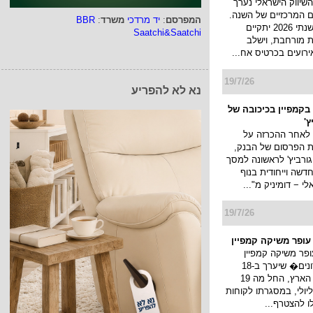
השיווק הישראלי נערך
 המרכזיים של השנה.
המפרסם
:
יד מרדכי
משרד
:
BBR
כנס המיתוג השנתי 2026 יתקיים
Saatchi&Saatchi
 מורחבת, וישלב
ירועים בכרטיס אח...
19/7/26
נא לא להפריע
בקמפיין בכיכובה של
ץ'
 לאחר ההכרזה על
ת הפרסום של הבנק,
גורביץ' לראשונה למסך
דשה וייחודית בנוף
 − דומיניק מ"...
19/7/26
 עופר משיקה קמפיין
ופר משיקה קמפיין
�חגיגת מועדונים� שיערך ב-18
קניונים ברחבי הארץ, החל מה 19
ולי עד ה 22 ליולי, במסגרתו לקוחות
לו להצטרף...