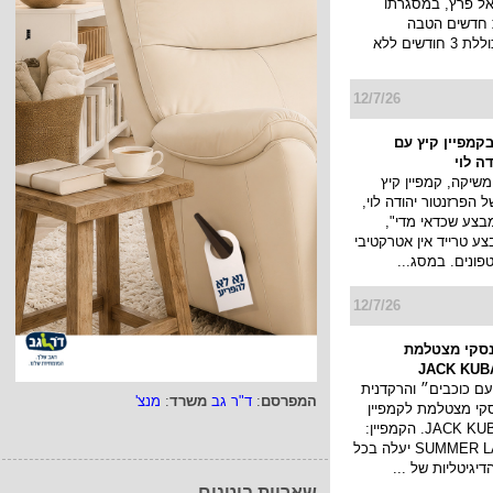
יאל פרץ, במסגרתו
 חדשים הטבה
משמעותית הכוללת 3 חודשים ללא
12/7/26
בקמפיין קיץ עם
ה לוי
שיקה, קמפיין קיץ
 הפרזנטור יהודה לוי,
צע שכדאי מדי",
צע טרייד אין אטרקטיבי
ונים. במסג...
12/7/26
סקי מצטלמת
עם כוכבים״ והרקדנית
המפרסם
:
ד"ר גב
משרד
:
מנצ'
קי מצטלמת לקמפיין
בגדי ים של JACK KUBA. הקמפיין:
SUMMER LATIN STORY יעלה בכל
יגיטליות של ...
שאריות בוטנים