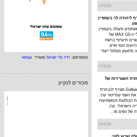
17/5/26
 ליהודה לוי בקמפיין
ון
שתפים פעולה בקמפיין
החדש למסלולי ה-MAX G5 של
רים תיעדוף ברשת
ועים הומי אדם.
פלאפון מסלול ייעודי
המפרסם
:
רדיו גלי ישראל
משרד
:
עצמאי
17/5/26
רת השגרירות של
מכורים לנקיון
בית האופנה Golbary מצרף לנבחרת
את השף קונדיטור קרן
ת הבולטות והמשפיעות
יה הישראלי. קרן
של נשים מו...
14/5/26
ולה שבוע לפני