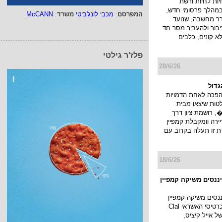
ות לחיות ורשת
במהלך פרסומי חדש,
המפרסם
:
מכבי לונג'ביטי
משרד
:
McCANN
ורר מחשבה, שנועד
בור ולהעביר מסר חד
לא קונים, כלבים
פלז'ר גילטי
28/6/26
גדול
הפכה לאחת הדמויות
טות שיצאו מבית
 רושמת ציון דרך
רה וומקבלת קמפיין
ת זו תעלה בקרוב עם
18/6/26
יננסים משיקה קמפיין
ננסים משיקה קמפיין
חדש למועדון כרטיסי האשראי Clal
ו של אייל קיציס,