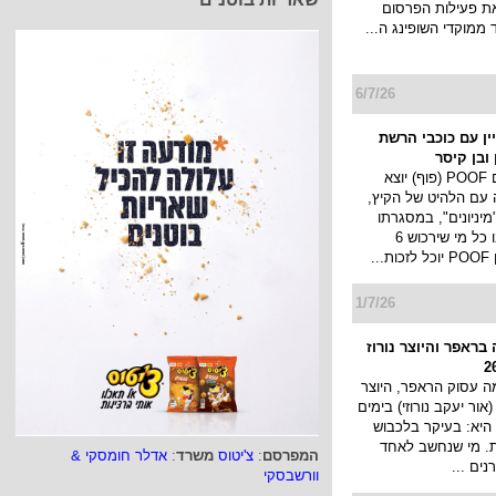
את פעילות הפרסום
 ממוקדי השופינג ה...
6/7/26
מפיין עם כוכבי הרשת
ובן קיסר
מותג החטיפים POOF (פוף) יוצא
 עם הלהיט של הקיץ,
יניונים", במסגרתו
יערך מבצע ובו כל מי שירכוש 6
..
1/7/26
בראפר והיוצר נורוז
 עסוק הראפר, היוצר
 (אור יעקב נורוזי) בימים
היא: בעיקר בלכבוש
ת. מי שנחשב לאחד
המפרסם
:
צ'יטוס
משרד
:
אדלר חומסקי &
ים ...
וורשבסקי