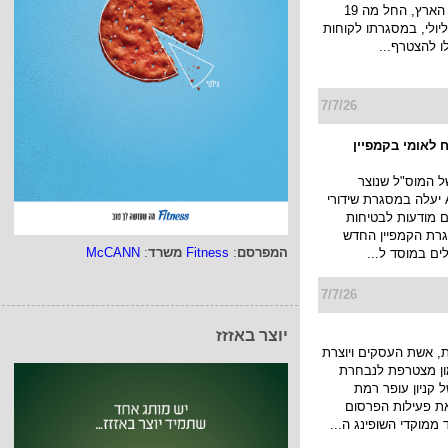
קניונים ברחבי הארץ, החל מה 19
ולי עד ה 22 ליולי, במסגרתו לקוחות
לו להצטרף...
7/7/26
 לאומי בקמפיין
של המוס"ל שנוצר
בטכנולוגיית AI יעלה במסגרת שידורי
ם מודעות לבטיחות
רת הקמפיין החדש
המפרסם
:
Fitness
משרד
:
McCANN
לים במוסד ל...
7/7/26
יוצר באזזז
 אשת העסקים ויוצרת
מון מצטרפת לנבחרת
 קניון עופר רמת
את פעילות הפרסום
 ממוקדי השופינג ה...