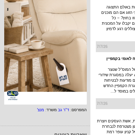
ת באולם התצוגה
הזוג אם הם מוכנים
ו בחוץ? − כל
יקבלו על המכונית
ללים רגע לדמיון
7/7/26
 לאומי בקמפיין
של המוס"ל שנוצר
בטכנולוגיית AI יעלה במסגרת שידורי
ם מודעות לבטיחות
רת הקמפיין החדש
לים במוסד ל...
7/7/26
המפרסם
:
ד"ר גב
משרד
:
מנצ'
 אשת העסקים ויוצרת
מון מצטרפת לנבחרת
 קניון עופר רמת
שאריות בוטנים