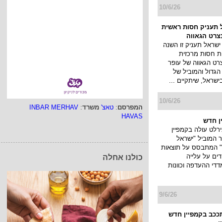
10/6/26
 תעניק חסות ראשית
צרט הגאווה
ישראל תעניק זו השנה
ת חסות מרכזית
רט הגאווה של עופר
 הגדול והמוביל של
ישראל, שיתקיים ...
10/6/26
המפרסם
:
טאצ'
משרד
:
INBAR MERHAV
HAVAS
ן חדש
רלט עולה בקמפיין
המוביל "ישראל
" המתבסס על תוצאות
ים על עלייה
כולנו אחלה
די ההעדפה וכוונות
9/6/26
תככב בקמפיין חדש