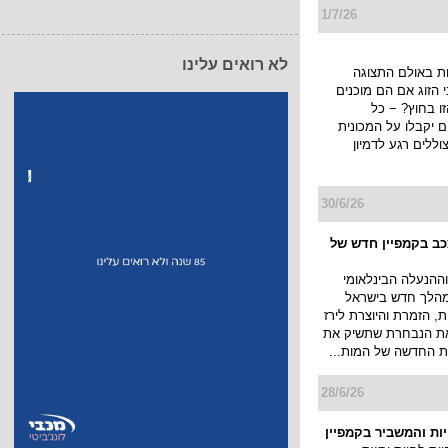
1/7/26
לא רואים עלינו
ת באולם התצוגה
הזוג אם הם מוכנים
ו בחוץ? − כל
יקבלו על המכונית
ללים רגע לדמיון
30/6/26
ככב בקמפיין חדש של
ההנעלה הבינלאומי
א במהלך חדש בישראל
, הזמרת והיוצרת לירז
 את הנבחרת שתשיק את
 החדשה של המות...
28/6/26
יות והמשביר בקמפיין