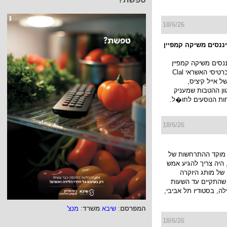
18/6/26
יננסים משיקה קמפיין
ננסים משיקה קמפיין
חדש למועדון כרטיסי האשראי Clal
ו של אייל קיציס,
ן ההטבות שמעניק
ות הנוסעים לחו�ל.
18/6/26
מוקד ההתרחשות של
היה צריך להגיע אמש
של מותג היוקרה
JACK KUB שהתקיים עד השעות
ה, בסטודיו תל אביבי,
המפרסם
:
שיבא
משרד
:
מנצ'
18/6/26