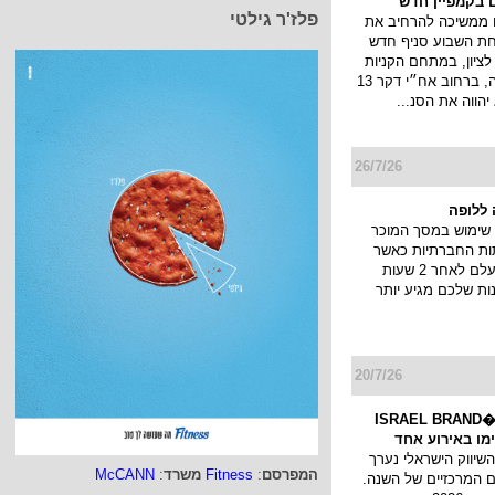
 בקמפיין חדש
פלז'ר גילטי
 ממשיכה להרחיב את
חת השבוע סניף חדש
ציון, במתחם הקניות
והבילוי פרוטאה, ברחוב אח״י דקר 13
יהווה את הסנ...
26/7/26
ללופה
שימוש במסך המוכר
ות החברתיות כאשר
הסטורי שלך נעלם לאחר 2 שעות
ות שלכם מגיע יותר
20/7/26
כנס המיתוג ו�ISRAEL BRAND
השיווק הישראלי נערך
המפרסם
:
Fitness
משרד
:
McCANN
 המרכזיים של השנה.