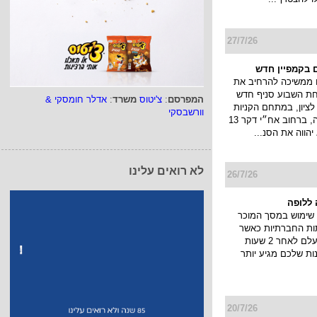
27/7/26
 בקמפיין חדש
 ממשיכה להרחיב את
חת השבוע סניף חדש
המפרסם
:
צ'יטוס
משרד
:
אדלר חומסקי &
ציון, במתחם הקניות
וורשבסקי
והבילוי פרוטאה, ברחוב אח״י דקר 13
יהווה את הסנ...
לא רואים עלינו
26/7/26
ללופה
שימוש במסך המוכר
ות החברתיות כאשר
הסטורי שלך נעלם לאחר 2 שעות
ות שלכם מגיע יותר
20/7/26