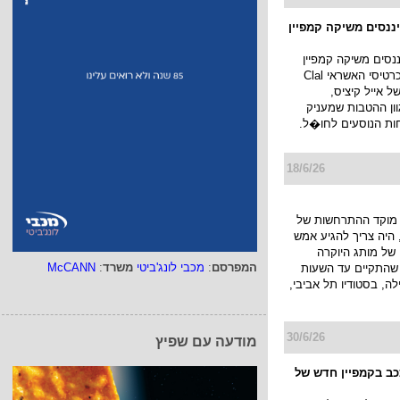
יננסים משיקה קמפיין
ננסים משיקה קמפיין
חדש למועדון כרטיסי האשראי Clal
ו של אייל קיציס,
ן ההטבות שמעניק
ות הנוסעים לחו�ל.
18/6/26
מוקד ההתרחשות של
היה צריך להגיע אמש
של מותג היוקרה
המפרסם
:
מכבי לונג'ביטי
משרד
:
McCANN
JACK KUB שהתקיים עד השעות
ה, בסטודיו תל אביבי,
30/6/26
מודעה עם שפיץ
ככב בקמפיין חדש של