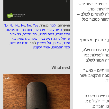
, טיפול בעור יבש,
לרגיות ועוד..
ה להתאים לכולם –
הווה כמוצר בעל
המפרסם
:
לופה
משרד
:
Yes
,
No
,
No
,
No
,
No
,
No
צוות
:
גדעון עמיחי
,
ארז הדר
,
תום בר
,
ירון יצחקוב
,
מיכל אטיה
,
ליאת לפושין
,
רוני שניידר
,
גיל אבים
,
אוריאל פרנץ
,
דניא בניה
,
מאיה גולדשטיין
,
גלי
,
יום כיף משותף
נמדר
,
ארז חן
,
טל פישביין
לופה
:
יורם רוזנבאום
,
עפר רוזנבאום
,
אמילי יעקבזון
, להעדפות שלה,
ח לפעילות כמו
רה אמור לשלב
What next
ווייתיים – כאשר,
גובה התקציב אשר
..
 יצירת מזכרת
ודיו לצילום או
ם, הנכדים.