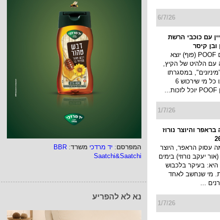
6/7/26
מפיין עם כוכבי הרשת
ובן קיסר
מותג החטיפים POOF (פוף) יוצא
 עם הלהיט של הקיץ,
יניונים", במסגרתו
יערך מבצע ובו כל מי שירכוש 6
..
1/7/26
בראפר והיוצר נורוז
המפרסם
:
יד מרדכי
משרד
:
BBR
 עסוק הראפר, היוצר
Saatchi&Saatchi
 (אור יעקב נורוזי) בימים
היא: בעיקר בלכבוש
ת. מי שנחשב לאחד
ים ...
נא לא להפריע
1/7/26