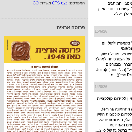
המפרסם
:
כצט CTS
משרד
:
GO
מגוון המותגים
המובילים ב-17 קניונים ברחבי הארץ.
הלך יעלה...
פרוסה ארצית
15/6/26
בקמפיין לרגל יום
לאומי
ישראל, מובילת שוק
ה על הצטרפותה למהלך
חברה "מצטרפים
למהפכת הריפיל" (מילוי חוזר) �Join
)), ומ...
14/6/26
בקמפיין לקידום קולקציית
מותג ההלבשה התחתונה femina,
לקידום קולקציית הקיץ
לי, הפרזנטורית של
 ב-5 השנים האחרונות.
 בהשקעה של כ- 2....