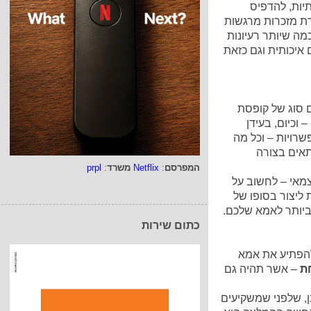
יות, להדפיס
רת מזכרות מרגשות
כמה שיותר רעיונות
 איכותית וגם כזאת
ם סוג של קופסת
וכיום, בעידן
שרויות – וכל מה
תאים בצורה
המפרסם
:
Netflix
משרד
:
prpl
מאי – לחשוב על
 ליצור בסופו של
ביותר לאמא שלכם.
כתום שירות
להפתיע את אמא
חת
– אשר תהיה גם
מובן, שלפני שמשקיעים