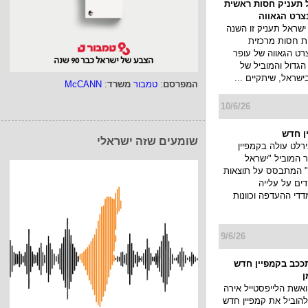
 תעניק חסות ראשית
צרט הגאווה
ישראל תעניק זו השנה
ת חסות מרכזית
רט הגאווה של עופר
 הגדול והמוביל של
ישראל, שיתקיים ...
המפרסם
:
טמבור
משרד
:
McCANN
10/6/26
ן חדש
שומעים שזה ישראלי
רלט עולה בקמפיין
המוביל "ישראל
" המתבסס על תוצאות
ים על עלייה
די ההעדפה וכוונות
9/6/26
תככב בקמפיין חדש
ן
ואשת הלייפסטייל אירה
להוביל את קמפיין חדש