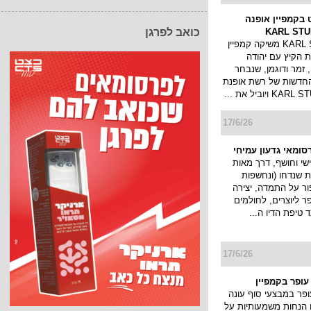
 בקמפיין אופנה
כואב לפרגן
רשת KARL STUDIO משיקה קמפיין
 הקיץ עם יהודה
 זמר ודוגמן, שנבחר
החדשות של רשת אופנת
17/6/26
ומאי גדעון עמיחי
י וחושף, דרך מאות
ת שנדחו (ונחשפות
ור על התמדה, יצירה
ר ליוצרים, לחולמים
 טיפת הדיו ה...
17/6/26
עופר בקמפיין
עופר במבצעי סוף עונה
2026 עם הנחות משמעותיות על