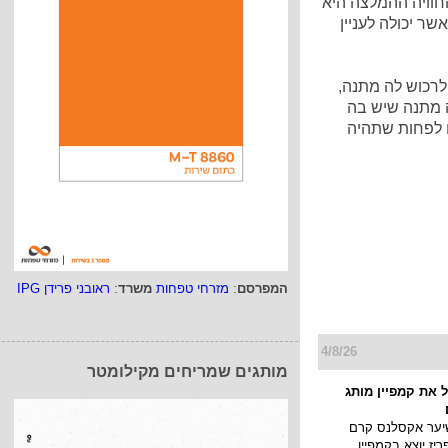
חוויה ההמלצה היא
שר יכולה לעניין
לרכוש לה מתנה,
ה מתנה שיש בה
ו לפחות שתהיה
המפרסם
:
מזרחי טפחות
משרד
:
ראובני פרידן IPG
4/8/26
מותגים שמריחים מקילומטר
 את קמפיין מותג
יער אקסלנס קרם
יז יוצא בקמפיין