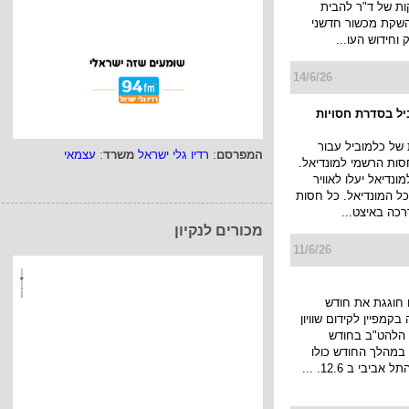
ות של ד"ר להבית
השקת מכשור חדשני
וחידוש העו...
14/6/26
ביל בסדרת חסויות
של כלמוביל עבור
המפרסם
:
רדיו גלי ישראל
משרד
:
עצמאי
חסות הרשמי למונדיאל.
ונדיאל יעלו לאוויר
 כל המונדיאל. כל חסות
כה באיצט...
מכורים לנקיון
11/6/26
חוגגת את חודש
בקמפיין לקידום שוויון
ת הלהט"ב בחודש
 במהלך החודש כולו
ביבי ב 12.6. ...