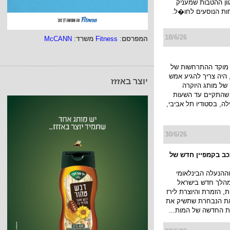
ן ההטבות שמעניק
ות הנוסעים לחו�ל.
18/6/26
המפרסם
:
Fitness
משרד
:
McCANN
מוקד ההתרחשות של
היה צריך להגיע אמש
יוצר באזזז
של מותג היוקרה
JACK KUB שהתקיים עד השעות
ה, בסטודיו תל אביבי,
30/6/26
ככב בקמפיין חדש של
ההנעלה הבינלאומי
א במהלך חדש בישראל
, הזמרת והיוצרת לירז
 את הנבחרת שתשיק את
 החדשה של המות...