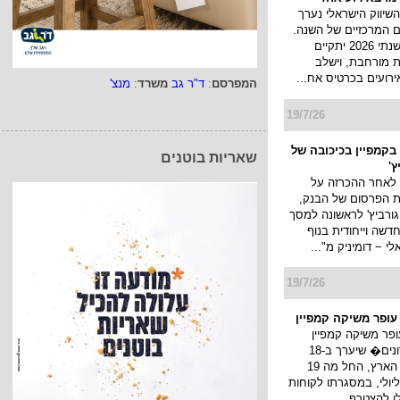
השיווק הישראלי נערך
 המרכזיים של השנה.
כנס המיתוג השנתי 2026 יתקיים
 מורחבת, וישלב
ירועים בכרטיס אח...
המפרסם
:
ד"ר גב
משרד
:
מנצ'
19/7/26
בקמפיין בכיכובה של
שאריות בוטנים
ץ'
 לאחר ההכרזה על
ת הפרסום של הבנק,
גורביץ' לראשונה למסך
דשה וייחודית בנוף
 − דומיניק מ"...
19/7/26
 עופר משיקה קמפיין
ופר משיקה קמפיין
�חגיגת מועדונים� שיערך ב-18
קניונים ברחבי הארץ, החל מה 19
ולי עד ה 22 ליולי, במסגרתו לקוחות
לו להצטרף...