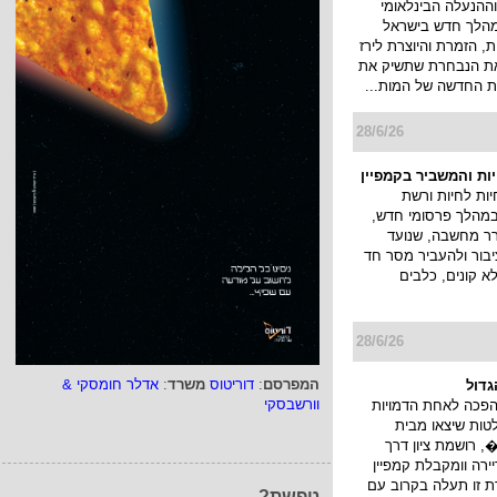
ההנעלה הבינלאומי
א במהלך חדש בישראל
, הזמרת והיוצרת לירז
 את הנבחרת שתשיק את
 החדשה של המות...
28/6/26
יות והמשביר בקמפיין
ות לחיות ורשת
במהלך פרסומי חדש,
ורר מחשבה, שנועד
בור ולהעביר מסר חד
לא קונים, כלבים
28/6/26
המפרסם
:
דוריטוס
משרד
:
אדלר חומסקי &
גדול
וורשבסקי
הפכה לאחת הדמויות
טות שיצאו מבית
 רושמת ציון דרך
רה וומקבלת קמפיין
ת זו תעלה בקרוב עם
טפשת?