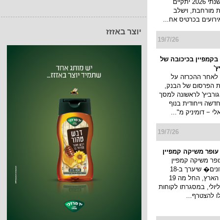
כנס המיתוג השנתי 2026 יתקיים
 מורחבת, וישלב
ירועים בכרטיס אח...
יוצר באזזז
19/7/26
בקמפיין בכיכובה של
ץ'
 לאחר ההכרזה על
ת הפרסום של הבנק,
גורביץ' לראשונה למסך
דשה וייחודית בנוף
 − דומיניק מ"...
19/7/26
 עופר משיקה קמפיין
ופר משיקה קמפיין
�חגיגת מועדונים� שיערך ב-18
קניונים ברחבי הארץ, החל מה 19
ולי עד ה 22 ליולי, במסגרתו לקוחות
לו להצטרף...