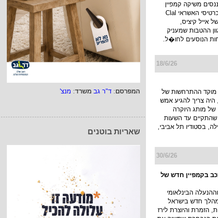
ננסים משיקה קמפיין
חדש למועדון כרטיסי האשראי Clal
ו של אייל קיציס,
ן ההטבות שמעניק
ות הנוסעים לחו�ל.
18/6/26
המפרסם
:
ד"ר גב
משרד
:
מנצ'
מוקד ההתרחשות של
היה צריך להגיע אמש
של מותג היוקרה
JACK KUB שהתקיים עד השעות
ה, בסטודיו תל אביבי,
שאריות בוטנים
30/6/26
ככב בקמפיין חדש של
ההנעלה הבינלאומי
א במהלך חדש בישראל
, הזמרת והיוצרת לירז