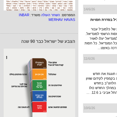
14/6/26
המפרסם
:
השחר העולה
משרד
:
INBAR
ביל בסדרת חסויות
MERHAV HAVAS
של כלמוביל עבור
חסות הרשמי למונדיאל.
ונדיאל יעלו לאוויר
הצבע של ישראל כבר 90 שנה
 כל המונדיאל. כל חסות
כה באיצט...
11/6/26
חוגגת את חודש
בקמפיין לקידום שוויון
ת הלהט"ב בחודש
 במהלך החודש כולו
ביבי ב 12.6. ...
10/6/26