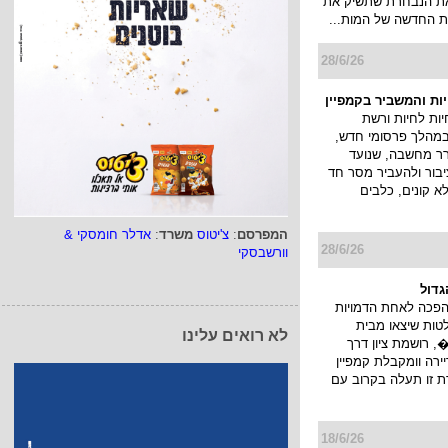
 את הנבחרת שתשיק את
 החדשה של המות...
28/6/26
יות והמשביר בקמפיין
ות לחיות ורשת
במהלך פרסומי חדש,
ורר מחשבה, שנועד
בור ולהעביר מסר חד
לא קונים, כלבים
המפרסם
:
צ'יטוס
משרד
:
אדלר חומסקי &
28/6/26
וורשבסקי
גדול
הפכה לאחת הדמויות
טות שיצאו מבית
לא רואים עלינו
 רושמת ציון דרך
רה וומקבלת קמפיין
ת זו תעלה בקרוב עם
18/6/26