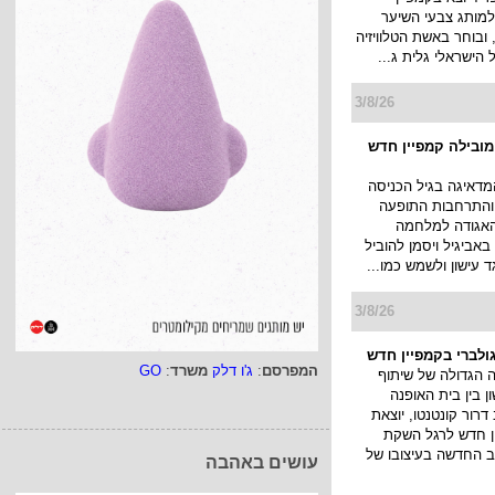
למותג צבעי השיער
ובוחר באשת הטלוויזיה
ל הישראלי גלית ג...
3/8/26
 מובילה קמפיין חדש
מדאיגה בגיל הכניסה
 והתרחבות התופעה
האגודה למלחמה
אביגיל ויסמן להוביל
ד עישון ולשמש כמו...
3/8/26
ולברי בקמפיין חדש
המפרסם
:
ג'ו דלק
משרד
:
GO
הגדולה של שיתוף
 בין בית האופנה
דרור קונטנטו, יוצאת
 חדש לרגל השקת
ב החדשה בעיצובו של
עושים באהבה