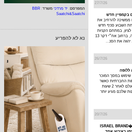
27/7/26
המפרסם
:
יד מרדכי
משרד
:
BBR
Saatchi&Saatchi
 בקמפיין חדש
 ממשיכה להרחיב את
חת השבוע סניף חדש
ציון, במתחם הקניות
והבילוי פרוטאה, ברחוב אח״י דקר 13
נא לא להפריע
יהווה את הסנ...
26/7/26
ללופה
שימוש במסך המוכר
ות החברתיות כאשר
הסטורי שלך נעלם לאחר 2 שעות
ות שלכם מגיע יותר
20/7/26
כנס המיתוג ו�ISRAEL BRAND