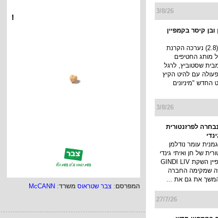
3/8/26
ובן קיסר בקמפיין
אתמול בערב (2.8) נערכה הקרנת
 של מותג החטיפים
ף) מבית שסטוביץ, לרגל
עולה עם להיט הקיץ
החדש "מיניונים
3/8/26
נבחרה לפרזנטורית
ינדי
מנית עומר נודלמן
ית של חן ואיתי גינדי
ותוביל את קמפיין השקת GINDI LIV
ה שמקימה החברה
המשך את גם את ...
המפרסם
:
צבר שטראוס
משרד
:
McCANN
27/7/26