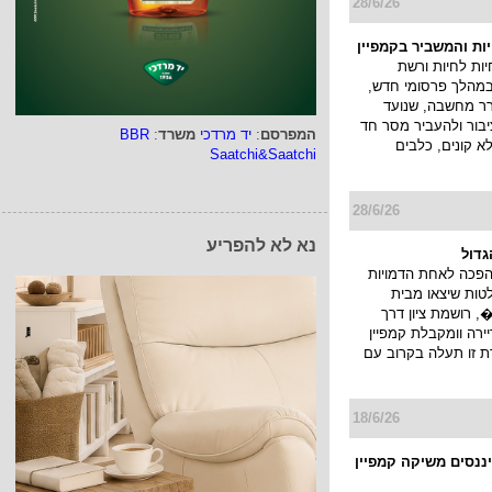
28/6/26
יות והמשביר בקמפיין
ות לחיות ורשת
במהלך פרסומי חדש,
ורר מחשבה, שנועד
בור ולהעביר מסר חד
המפרסם
:
יד מרדכי
משרד
:
BBR
לא קונים, כלבים
Saatchi&Saatchi
28/6/26
נא לא להפריע
גדול
הפכה לאחת הדמויות
טות שיצאו מבית
 רושמת ציון דרך
רה וומקבלת קמפיין
ת זו תעלה בקרוב עם
18/6/26
יננסים משיקה קמפיין