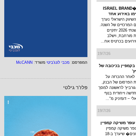
כנס המיתוג ו�ISRAEL BRAND
השיווק הישראלי נערך
 המרכזיים של השנה.
כנס המיתוג השנתי 2026 יתקיים
 מורחבת, וישלב
ירועים בכרטיס אח...
19/7/26
המפרסם
:
מכבי לונג'ביטי
משרד
:
McCANN
בקמפיין בכיכובה של
ץ'
 לאחר ההכרזה על
ת הפרסום של הבנק,
פלז'ר גילטי
גורביץ' לראשונה למסך
דשה וייחודית בנוף
 − דומיניק מ"...
19/7/26
 עופר משיקה קמפיין
ופר משיקה קמפיין
�חגיגת מועדונים� שיערך ב-18