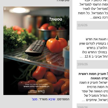
חברה "מצטרפים
למהפכת הריפיל" (מילוי חוזר) �Join
)), ומ...
14/6/26
בקמפיין לקידום קולקציית
מותג ההלבשה התחתונה femina,
לקידום קולקציית הקיץ
לי, הפרזנטורית של
 ב-5 השנים האחרונות.
 בהשקעה של כ- 2....
14/6/26
ביל בסדרת חסויות
של כלמוביל עבור
חסות הרשמי למונדיאל.
ונדיאל יעלו לאוויר
המפרסם
:
שיבא
משרד
:
מנצ'
 כל המונדיאל. כל חסות
כה באיצט...