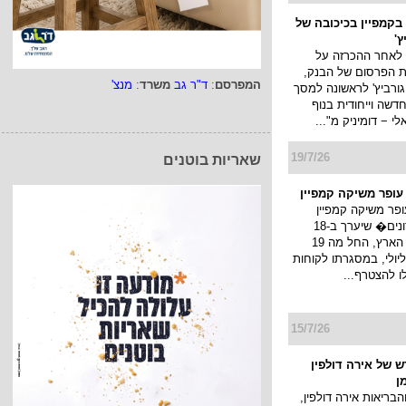
בקמפיין בכיכובה של
ץ'
 לאחר ההכרזה על
ת הפרסום של הבנק,
המפרסם
:
ד"ר גב
משרד
:
מנצ'
גורביץ' לראשונה למסך
דשה וייחודית בנוף
 − דומיניק מ"...
19/7/26
שאריות בוטנים
 עופר משיקה קמפיין
ופר משיקה קמפיין
�חגיגת מועדונים� שיערך ב-18
קניונים ברחבי הארץ, החל מה 19
ולי עד ה 22 ליולי, במסגרתו לקוחות
לו להצטרף...
15/7/26
 של אירה דולפין
ן
הבריאות אירה דולפין,