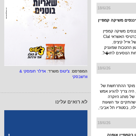
ורר מחשבה, שנועד
בור ולהעביר מסר חד
לא קונים, כלבים
28/6/26
גדול
הפכה לאחת הדמויות
טות שיצאו מבית
 רושמת ציון דרך
רה וומקבלת קמפיין
המפרסם
:
צ'יטוס
משרד
:
אדלר חומסקי &
ת זו תעלה בקרוב עם
וורשבסקי
18/6/26
לא רואים עלינו
יננסים משיקה קמפיין
ננסים משיקה קמפיין
חדש למועדון כרטיסי האשראי Clal
ו של אייל קיציס,
ן ההטבות שמעניק
ות הנוסעים לחו�ל.