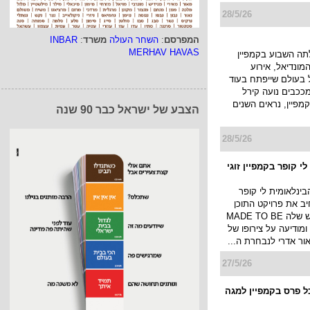
השפים המובילים
פעולה קולינרי...
המפרסם
:
השחר העולה
משרד
:
INBAR
1/6/26
MERHAV HAVAS
אילנית לוי ו-GOLBARY משיקים
ולה רביעית
בית האופנה GOLBARY ממשיך את
הצבע של ישראל כבר 90 שנה
 המצליח עם
תג, מנחת הטלוויזיה
ית לוי ומשיקים בימים
יית הקפסולה
31/5/26
 מונה לפרזנטור של
שו, כוכב הרשת שנבחר
ין מותג מזון הפרימיום
האיטלקי Monge המשווק על ידי
 � משרד הפרסום
פיצ...