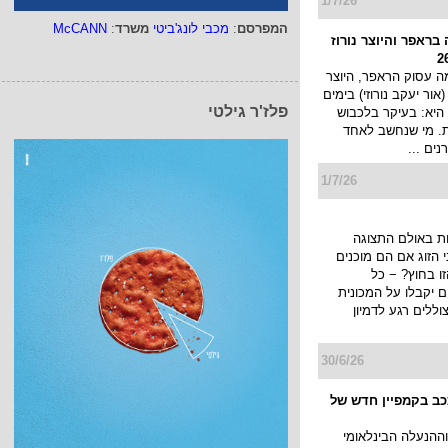
המפרסם
:
מכבי לונג'ביטי
משרד
:
McCANN
מפיין עם כוכבי הרשת
ובן קיסר
מותג החטיפים POOF (פוף) יוצא
 עם הלהיט של הקיץ,
פלז'ר גילטי
יניונים", במסגרתו
יערך מבצע ובו כל מי שירכוש 6
..
1/7/26
בראפר והיוצר נורוז
 עסוק הראפר, היוצר
 (אור יעקב נורוזי) בימים
היא: בעיקר בלכבוש
ת. מי שנחשב לאחד
ים ...
1/7/26
ת באולם התצוגה