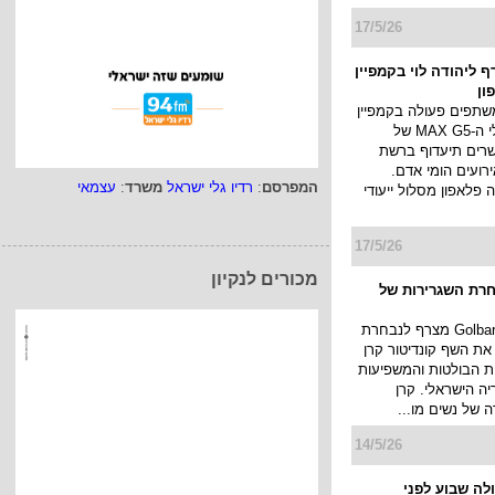
ט משיקה קמפיין חדש
 קולקציית adidas HYPERGLAM
יות ברשת, בקמפיין
 של כוכבי "המרוץ
לח זוכה המרוץ ...
25/5/26
ורדוניה יוצאת
המפרסם
:
רדיו גלי ישראל
משרד
:
עצמאי
רדוניה יוצאת לראשונה
יה ודיגיטל רחב היקף
 גורדוניה זכרון יעקב,
מכורים לנקיון
נה על רכס הכרמל
 הים ...
17/5/26
זור פסולת
מפיין
ור פסולת אלקטרונית
עולה עם קמפיין ב-12, ב-13 ובכל
ארץ עד סוף השנה,
לוט חוצות במעל מאה