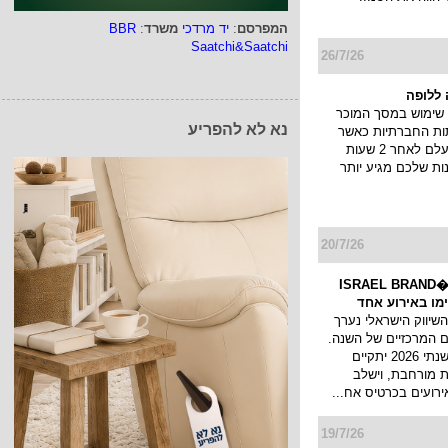
המפרסם
:
יד מרדכי
משרד
:
BBR
Saatchi&Saatchi
26/7/26
ללופה
שימוש במסך המוכר
נא לא להפריע
ות החברתיות כאשר
הסטורי שלך נעלם לאחר 2 שעות
ות שלכם מגיע יותר
20/7/26
כנס המיתוג ו�ISRAEL BRAND
השיווק הישראלי נערך
 המרכזיים של השנה.
כנס המיתוג השנתי 2026 יתקיים
 מורחבת, וישלב
ירועים בכרטיס אח...
19/7/26