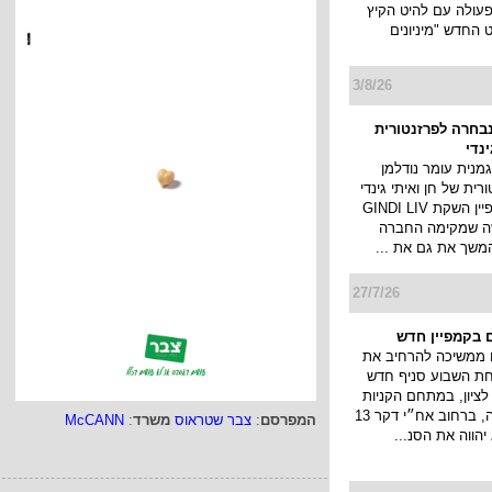
עולה עם להיט הקיץ
החדש "מיניונים
3/8/26
נבחרה לפרזנטורית
ינדי
מנית עומר נודלמן
ית של חן ואיתי גינדי
ותוביל את קמפיין השקת GINDI LIV
ה שמקימה החברה
המשך את גם את ...
27/7/26
 בקמפיין חדש
 ממשיכה להרחיב את
חת השבוע סניף חדש
ציון, במתחם הקניות
והבילוי פרוטאה, ברחוב אח״י דקר 13
המפרסם
:
צבר שטראוס
משרד
:
McCANN
יהווה את הסנ...