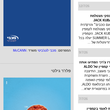
ונים. במסג...
12/7/26
סקי מצטלמת
עם כוכבים״ והרקדנית
קי מצטלמת לקמפיין
בגדי ים של JACK KUBA. הקמפיין:
SUMMER LATIN STORY יעלה בכל
יגיטליות של ...
המפרסם
:
מכבי לונג'ביטי
משרד
:
McCANN
9/7/26
ז צ'רכי הפתיעו אותה
פלז'ר גילטי
מפיין של ALDO
י מעוצב, התייצבה
 היוצרת והשחקנית
לומי קמפיין האופנה
החדש של המותג הבינלאומי ALDO,
בפרזנטורית ישרא...
7/7/26