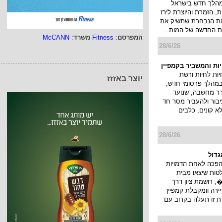
הזוג אם הם מוכנים
ו בחוץ? − כל
יקבלו על המכונית
ללים רגע לדמיון
המפרסם
:
Fitness
משרד
:
McCANN
30/6/26
יוצר באזזז
ככב בקמפיין חדש של
ההנעלה הבינלאומי
א במהלך חדש בישראל
, הזמרת והיוצרת לירז
 את הנבחרת שתשיק את
 החדשה של המות...
28/6/26
יות והמשביר בקמפיין
ות לחיות ורשת
במהלך פרסומי חדש,
ורר מחשבה, שנועד
בור ולהעביר מסר חד
לא קונים, כלבים