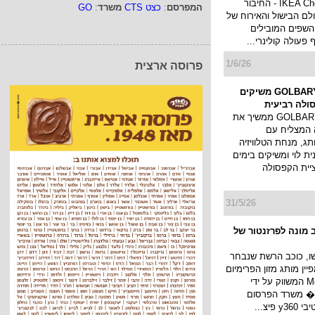
המפרסם
:
כצט CTS
משרד
:
GO
רלט עולה בקמפיין
המוביל "ישראל
" המתבסס על תוצאות
ים על עלייה
די ההעדפה וכוונות
פרוסה ארצית
9/6/26
תככב בקמפיין חדש
ן
ואשת הלייפסטייל אירה
להוביל את קמפיין חדש
ות של ד"ר להבית
השקת מכשור חדשני
וחידוש העו...
7/6/26
 חוויה חדשה
במהלך חדש ומיוחד
ומשיקה את IKEA Chef - החיבור
לם הבישול והאירוח של