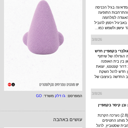
מדאיגה בגיל הכניסה
 והתרחבות התופעה
האגודה למלחמה
אביגיל ויסמן להוביל
ד עישון ולשמש כמו...
3/8/26
ולברי בקמפיין חדש
הגדולה של שיתוף
 בין בית האופנה
דרור קונטנטו, יוצאת
 חדש לרגל השקת
ב החדשה בעיצובו של
3/8/26
המפרסם
:
ג'ו דלק
משרד
:
GO
ובן קיסר בקמפיין
אתמול בערב (2.8) נערכה הקרנת
עושים באהבה
 של מותג החטיפים
ף) מבית שסטוביץ, לרגל