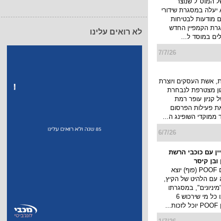
ללים רגע לדמיון
לא רואים עלינו
7/7/26
 לאומי בקמפיין
של המוס"ל שנוצר
בטכנולוגיית AI יעלה במסגרת שידורי
ם מודעות לבטיחות
רת הקמפיין החדש
לים במוסד ל...
7/7/26
 אשת העסקים ויוצרת
מון מצטרפת לנבחרת
 קניון עופר רמת
את פעילות הפרסום
 ממוקדי השופינג ה...
6/7/26