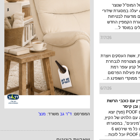
7/7/26
 לאומי בקמפיין
של המוס"ל שנוצר
בטכנולוגיית AI יעלה במסגרת שידורי
ם מודעות לבטיחות
רת הקמפיין החדש
לים במוסד ל...
7/7/26
 אשת העסקים ויוצרת
מון מצטרפת לנבחרת
 קניון עופר רמת
את פעילות הפרסום
 ממוקדי השופינג ה...
המפרסם
:
ד"ר גב
משרד
:
מנצ'
6/7/26
מפיין עם כוכבי הרשת
שאריות בוטנים