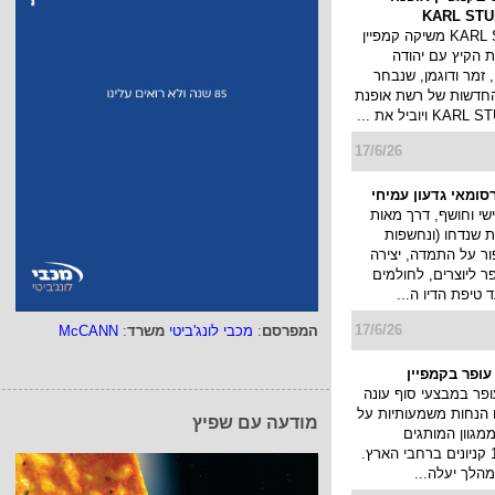
18/6/26
מוקד ההתרחשות של
היה צריך להגיע אמש
של מותג היוקרה
JACK KUB שהתקיים עד השעות
ה, בסטודיו תל אביבי,
18/6/26
 בקמפיין אופנה
המפרסם
:
מכבי לונג'ביטי
משרד
:
McCANN
רשת KARL STUDIO משיקה קמפיין
 הקיץ עם יהודה
 זמר ודוגמן, שנבחר
החדשות של רשת אופנת
מודעה עם שפיץ
17/6/26