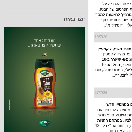
 לאחר ההכרזה על
ת הפרסום של הבנק,
גורביץ' לראשונה למסך
יוצר באזזז
דשה וייחודית בנוף
 − דומיניק מ"...
19/7/26
 עופר משיקה קמפיין
ופר משיקה קמפיין
�חגיגת מועדונים� שיערך ב-18
קניונים ברחבי הארץ, החל מה 19
ולי עד ה 22 ליולי, במסגרתו לקוחות
לו להצטרף...
27/7/26
 בקמפיין חדש
 ממשיכה להרחיב את
חת השבוע סניף חדש
ציון, במתחם הקניות
והבילוי פרוטאה, ברחוב אח״י דקר 13
יהווה את הסנ...