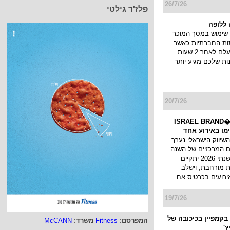
26/7/26
פלז'ר גילטי
ללופה
שימוש במסך המוכר
ות החברתיות כאשר
הסטורי שלך נעלם לאחר 2 שעות
ות שלכם מגיע יותר
20/7/26
כנס המיתוג ו�ISRAEL BRAND
השיווק הישראלי נערך
 המרכזיים של השנה.
כנס המיתוג השנתי 2026 יתקיים
 מורחבת, וישלב
ירועים בכרטיס אח...
19/7/26
בקמפיין בכיכובה של
המפרסם
:
Fitness
משרד
:
McCANN
ץ'