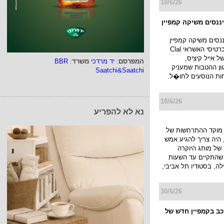
28/6/26
גדול
הפכה לאחת הדמויות
המפרסם
:
יד מרדכי
משרד
:
BBR
טות שיצאו מבית
Saatchi&Saatchi
 רושמת ציון דרך
רה וומקבלת קמפיין
ת זו תעלה בקרוב עם
נא לא להפריע
18/6/26
יננסים משיקה קמפיין
ננסים משיקה קמפיין
חדש למועדון כרטיסי האשראי Clal
ו של אייל קיציס,
ן ההטבות שמעניק
ות הנוסעים לחו�ל.
18/6/26