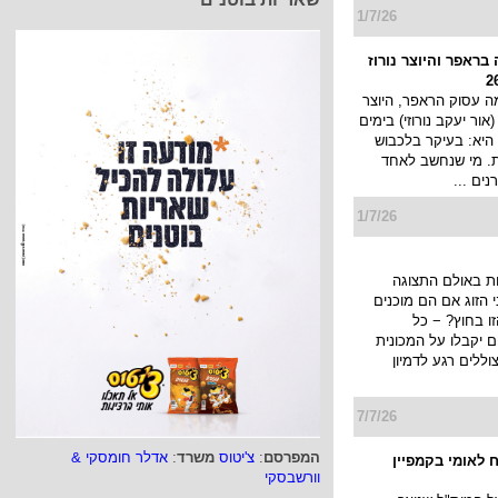
ובן קיסר
מותג החטיפים POOF (פוף) יוצא
 עם הלהיט של הקיץ,
יניונים", במסגרתו
יערך מבצע ובו כל מי שירכוש 6
..
1/7/26
בראפר והיוצר נורוז
 עסוק הראפר, היוצר
 (אור יעקב נורוזי) בימים
היא: בעיקר בלכבוש
ת. מי שנחשב לאחד
ים ...
1/7/26
ת באולם התצוגה
הזוג אם הם מוכנים
המפרסם
:
צ'יטוס
משרד
:
אדלר חומסקי &
ו בחוץ? − כל
וורשבסקי
יקבלו על המכונית