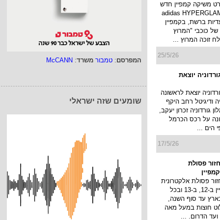
28/5/26
 yes עלתה השבוע בקמפיין
מונדיאל, אירוע
 בעולם שייפתח בעוד
המפרסם
:
טמבור
משרד
:
McCANN
מככבים נועה קירל
קמפיין, נראים השנים
28/5/26
שומעים שזה ישראלי
י קופר בקמפיין זוגי
ינלאומית לי קופר
ב את פרויקט התוכן
והתרבות החדש שלה MADE TO BE
DIFFERE, ומודיעה על צירופו של
אור אדרי לנבחרת ה...
27/5/26
ל פרס בקמפיין למגה