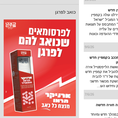
11/6/26
כואב לפרגן
חוגגת את חודש
בקמפיין לקידום שוויון
ת הלהט"ב בחודש
 במהלך החודש כולו
ביבי ב 12.6. ...
10/6/26
 תעניק חסות ראשית
צרט הגאווה
ישראל תעניק זו השנה
ת חסות מרכזית
רט הגאווה של עופר
 הגדול והמוביל של
ישראל, שיתקיים ...
10/6/26
ן חדש