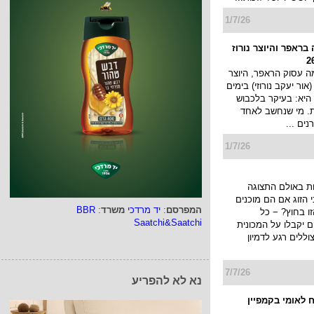
יניונים", במסגרתו
יערך מבצע ובו כל מי שירכוש 6
..
1/7/26
בראפר והיוצר נורוז
 עסוק הראפר, היוצר
 (אור יעקב נורוזי) בימים
היא: בעיקר בלכבוש
ת. מי שנחשב לאחד
ים ...
1/7/26
המפרסם
:
יד מרדכי
משרד
:
BBR
Saatchi&Saatchi
ת באולם התצוגה
הזוג אם הם מוכנים
ו בחוץ? − כל
יקבלו על המכונית
נא לא להפריע
ללים רגע לדמיון