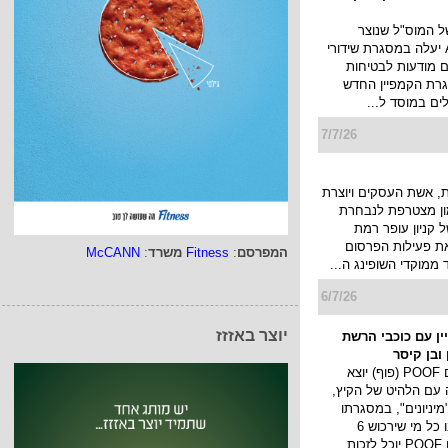
 לאומי בקמפיין
של המוס"ל שנוצר
בטכנולוגיית AI יעלה במסגרת שידורי
ם מודעות לבטיחות
רת הקמפיין החדש
לים במוסד ל...
7/7/26
 אשת העסקים ויוצרת
מון מצטרפת לנבחרת
המפרסם
:
Fitness
משרד
:
McCANN
 קניון עופר רמת
את פעילות הפרסום
 ממוקדי השופינג ה...
יוצר באזזז
6/7/26
מפיין עם כוכבי הרשת
ובן קיסר
מותג החטיפים POOF (פוף) יוצא
 עם הלהיט של הקיץ,