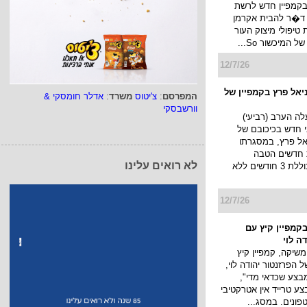
קמפיין חדש לרשת
 ד�ר להבית אקרמן
יפולי מיצוק העור
 המיכשור So...
12/7/26
המפרסם
:
צ'יטוס
משרד
:
אדלר חומסקי &
ניאל פרץ בקמפיין של
וורשבסקי
yes תעלה הערב (רביעי)
וני חדש בכיכובם של
יאל פרץ, במסגרתו
 חדשים הטבה
לא רואים עלינו
משמעותית הכוללת 3 חודשים ללא
12/7/26
בקמפיין קיץ עם
ה לוי
שיקה, קמפיין קיץ
 הפרזנטור יהודה לוי,
צע שכדאי מדי",
צע טרייד אין אטרקטיבי