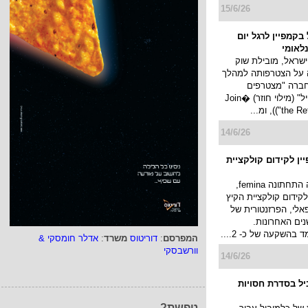
ומאי גדעון עמיחי
י וחושף, דרך מאות
ת שנדחו (ונחשפות
ור על התמדה, יצירה
ר ליוצרים, לחולמים
 טיפת הדיו ה...
17/6/26
עופר בקמפיין
עופר במבצעי סוף עונה
2026 עם הנחות משמעותיות על
מגוון המותגים
המובילים ב-17 קניונים ברחבי הארץ.
הלך יעלה...
המפרסם
:
דוריטוס
משרד
:
אדלר חומסקי &
15/6/26
וורשבסקי
בקמפיין לרגל יום
לאומי
ישראל, מובילת שוק
טפשת?
ה על הצטרפותה למהלך