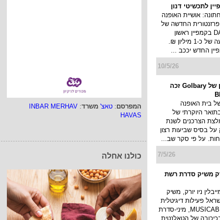
ועד הדרום. ...
17/5/26
 ליהודה לוי בקמפיין
ון
שתפים פעולה בקמפיין
החדש למסלולי ה-MAX G5 של
רים תיעדוף ברשת
ועים הומי אדם.
פלאפון מסלול ייעודי
המפרסם
:
טאצ'
משרד
:
INBAR MERHAV
HAVAS
17/5/26
רת השגרירות של
כולנו אחלה
בית האופנה Golbary מצרף לנבחרת
את השף קונדיטור קרן
ת הבולטות והמשפיעות
יה הישראלי. קרן
של נשים מו...
14/5/26