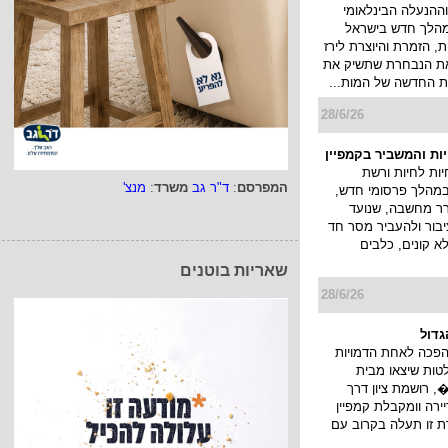
מוקד ההתרחשות של
היה צריך להגיע אמש
של מותג היוקרה
JACK KUB שהתקיים עד השעות
ה, בסטודיו תל אביבי,
30/6/26
המפרסם
:
ד"ר גב
משרד
:
מנצ'
ככב בקמפיין חדש של
ההנעלה הבינלאומי
שאריות בוטנים
א במהלך חדש בישראל
, הזמרת והיוצרת לירז
 את הנבחרת שתשיק את
 החדשה של המות...
28/6/26
יות והמשביר בקמפיין
ות לחיות ורשת
במהלך פרסומי חדש,