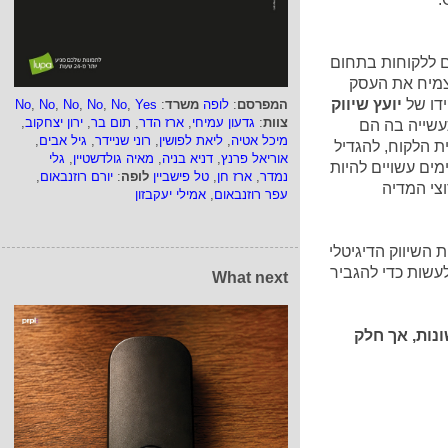
ם ללקוחות בתחום
הצמיח את העסק
ידו של
יועץ שיווק
המפרסם
:
לופה
משרד
:
Yes
,
No
,
No
,
No
,
No
,
No
צוות
:
גדעון עמיחי
,
ארז הדר
,
תום בר
,
ירון יצחקוב
,
שייה בה הם
מיכל אטיה
,
ליאת לפושין
,
רוני שניידר
,
גיל אבים
,
ת הלקוח, להגדיל
אוריאל פרנץ
,
דניא בניה
,
מאיה גולדשטיין
,
גלי
מים עשויים להיות
נמדר
,
ארז חן
,
טל פישביין
לופה
:
יורם רוזנבאום
,
צי המדיה
עפר רוזנבאום
,
אמילי יעקבזון
ת השיווק הדיגיטלי
עשות כדי להגביר
What next
ונות, אך חלק