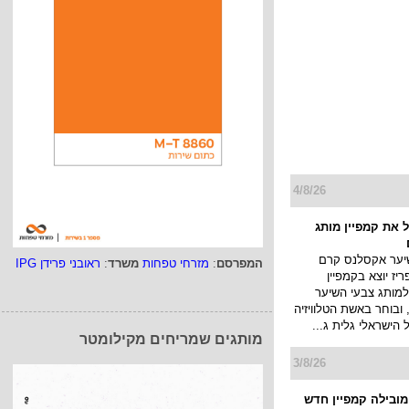
4/8/26
 את קמפיין מותג
יער אקסלנס קרם
המפרסם
:
מזרחי טפחות
משרד
:
ראובני פרידן IPG
יז יוצא בקמפיין
למותג צבעי השיער
ובוחר באשת הטלוויזיה
ל הישראלי גלית ג...
מותגים שמריחים מקילומטר
3/8/26
 מובילה קמפיין חדש