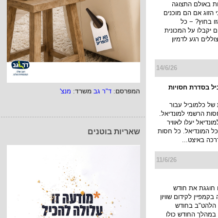
ת באולם התצוגה
הזוג אם הם מוכנים
ו בחוץ? − כל
יקבלו על המכונית
ללים רגע לדמיון
14/6/26
ביל בסדרת חסויות
המפרסם
:
ד"ר גב
משרד
:
מנצ'
של כלמוביל עבור
חסות הרשמי למונדיאל.
ונדיאל יעלו לאוויר
 כל המונדיאל. כל חסות
שאריות בוטנים
כה באיצט...
11/6/26
חוגגת את חודש
בקמפיין לקידום שוויון
ת הלהט"ב בחודש
 במהלך החודש כולו