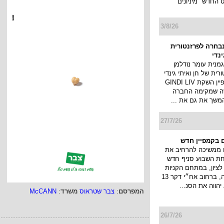
החדש "מיניונים
3/8/26
נבחרה לפרזנטורית
ינדי
מנית עומר נודלמן
ית של חן ואיתי גינדי
ותוביל את קמפיין השקת GINDI LIV
ה שמקימה החברה
המשך את גם את ...
27/7/26
 בקמפיין חדש
 ממשיכה להרחיב את
חת השבוע סניף חדש
ציון, במתחם הקניות
והבילוי פרוטאה, ברחוב אח״י דקר 13
יהווה את הסנ...
המפרסם
:
צבר שטראוס
משרד
:
McCANN
26/7/26