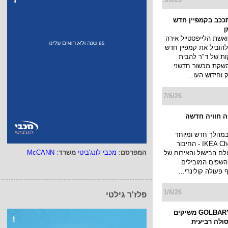
תככב בקמפיין חדש
ן
ואשת הלייפסטייל אירה
להוביל את קמפיין חדש
ות של ד"ר להבית
השקת מכשור חדשני
וחידוש העו...
7/6/26
 חוויה חדשה
במהלך חדש ומיוחד
ומשיקה את IKEA Chef - החיבור
המפרסם
:
מכבי לונג'ביטי
משרד
:
McCANN
לם הבישול והאירוח של
השפים המובילים
פעולה קולינרי...
1/6/26
פלז'ר גילטי
אילנית לוי ו-GOLBARY משיקים
ולה רביעית