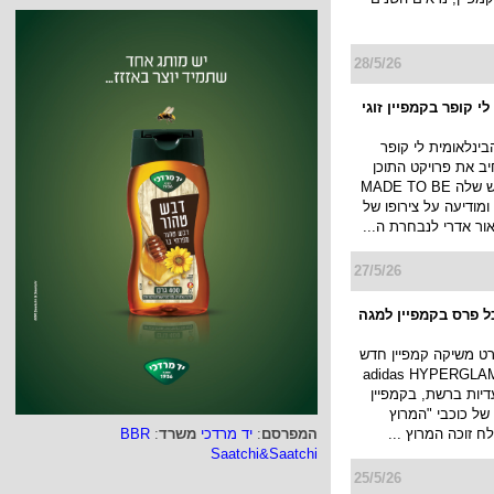
28/5/26
י קופר בקמפיין זוגי
ינלאומית לי קופר
ב את פרויקט התוכן
והתרבות החדש שלה MADE TO BE
DIFFERE, ומודיעה על צירופו של
אור אדרי לנבחרת ה...
27/5/26
ל פרס בקמפיין למגה
ט משיקה קמפיין חדש
 קולקציית adidas HYPERGLAM
יות ברשת, בקמפיין
 של כוכבי "המרוץ
לח זוכה המרוץ ...
המפרסם
:
יד מרדכי
משרד
:
BBR
Saatchi&Saatchi
25/5/26