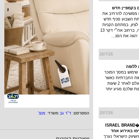
 בקמפיין חדש
 ממשיכה להרחיב את
חת השבוע סניף חדש
ציון, במתחם הקניות
והבילוי פרוטאה, ברחוב אח״י דקר 13
יהווה את הסנ...
26/7/26
ללופה
שימוש במסך המוכר
ות החברתיות כאשר
הסטורי שלך נעלם לאחר 2 שעות
ות שלכם מגיע יותר
20/7/26
המפרסם
:
ד"ר גב
משרד
:
מנצ'
כנס המיתוג ו�ISRAEL BRAND
השיווק הישראלי נערך
שאריות בוטנים