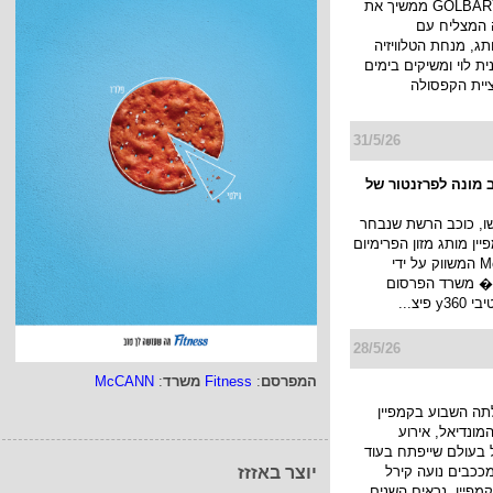
בית האופנה GOLBARY ממשיך את
 המצליח עם
תג, מנחת הטלוויזיה
ית לוי ומשיקים בימים
יית הקפסולה
31/5/26
 מונה לפרזנטור של
שו, כוכב הרשת שנבחר
ין מותג מזון הפרימיום
האיטלקי Monge המשווק על ידי
 � משרד הפרסום
פיצ...
28/5/26
המפרסם
:
Fitness
משרד
:
McCANN
 yes עלתה השבוע בקמפיין
מונדיאל, אירוע
 בעולם שייפתח בעוד
מככבים נועה קירל
יוצר באזזז
קמפיין, נראים השנים