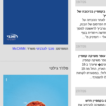
19/7/26
בקמפיין בכיכובה של
ץ'
 לאחר ההכרזה על
ת הפרסום של הבנק,
גורביץ' לראשונה למסך
דשה וייחודית בנוף
 − דומיניק מ"...
19/7/26
המפרסם
:
מכבי לונג'ביטי
משרד
:
McCANN
 עופר משיקה קמפיין
ופר משיקה קמפיין
�חגיגת מועדונים� שיערך ב-18
פלז'ר גילטי
קניונים ברחבי הארץ, החל מה 19
ולי עד ה 22 ליולי, במסגרתו לקוחות
לו להצטרף...
27/7/26
 בקמפיין חדש
 ממשיכה להרחיב את