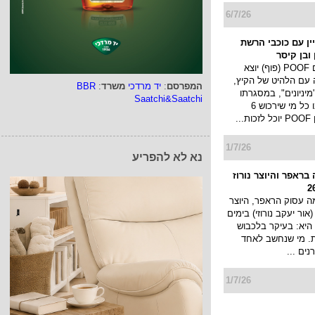
6/7/26
מפיין עם כוכבי הרשת
ובן קיסר
מותג החטיפים POOF (פוף) יוצא
 עם הלהיט של הקיץ,
המפרסם
:
יד מרדכי
משרד
:
BBR
יניונים", במסגרתו
Saatchi&Saatchi
יערך מבצע ובו כל מי שירכוש 6
..
1/7/26
נא לא להפריע
בראפר והיוצר נורוז
 עסוק הראפר, היוצר
 (אור יעקב נורוזי) בימים
היא: בעיקר בלכבוש
ת. מי שנחשב לאחד
ים ...
1/7/26