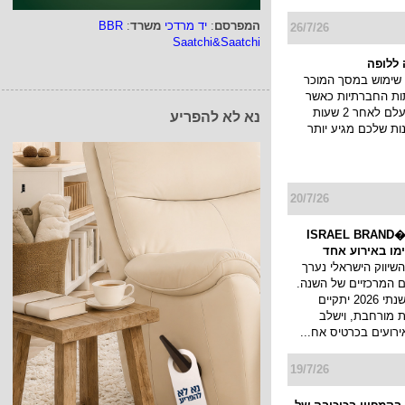
המפרסם
:
יד מרדכי
משרד
:
BBR
26/7/26
Saatchi&Saatchi
ללופה
שימוש במסך המוכר
ות החברתיות כאשר
הסטורי שלך נעלם לאחר 2 שעות
נא לא להפריע
ות שלכם מגיע יותר
20/7/26
כנס המיתוג ו�ISRAEL BRAND
השיווק הישראלי נערך
 המרכזיים של השנה.
כנס המיתוג השנתי 2026 יתקיים
 מורחבת, וישלב
ירועים בכרטיס אח...
19/7/26