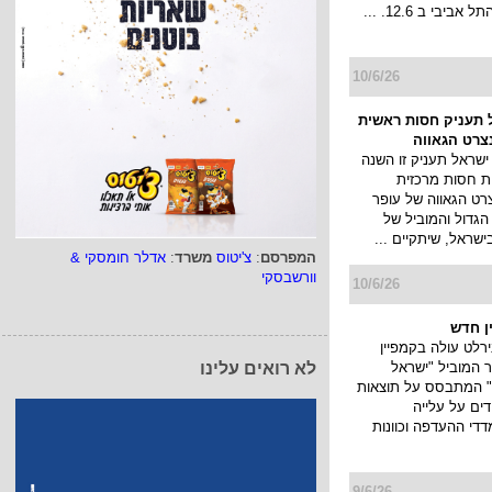
ביבי ב 12.6. ...
10/6/26
 תעניק חסות ראשית
צרט הגאווה
ישראל תעניק זו השנה
ת חסות מרכזית
רט הגאווה של עופר
 הגדול והמוביל של
ישראל, שיתקיים ...
המפרסם
:
צ'יטוס
משרד
:
אדלר חומסקי &
וורשבסקי
10/6/26
ן חדש
רלט עולה בקמפיין
המוביל "ישראל
לא רואים עלינו
" המתבסס על תוצאות
ים על עלייה
די ההעדפה וכוונות
9/6/26