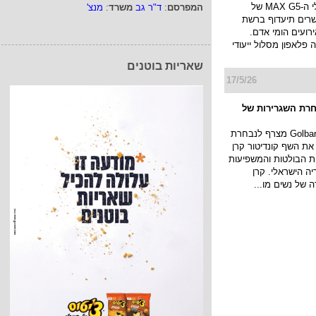
החדש למסלולי ה-MAX G5 של
המפרסם
:
ד"ר גב
משרד
:
מנצ'
רים תיעדוף ברשת
ועים הומי אדם.
פלאפון מסלול ייעודי
שאריות בוטנים
17/5/26
רת השגרירות של
בית האופנה Golbary מצרף לנבחרת
את השף קונדיטור קרן
ת הבולטות והמשפיעות
יה הישראלי. קרן
של נשים מו...