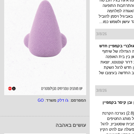
מדאיגה בגיל הכניסה
 והתרחבות התופעה
האגודה למלחמה
אביגיל ויסמן להוביל
ד עישון ולשמש כמו...
3/8/26
ולברי בקמפיין חדש
הגדולה של שיתוף
 בין בית האופנה
דרור קונטנטו, יוצאת
 חדש לרגל השקת
ב החדשה בעיצובו של
3/8/26
המפרסם
:
ג'ו דלק
משרד
:
GO
ובן קיסר בקמפיין
אתמול בערב (2.8) נערכה הקרנת
 של מותג החטיפים
ף) מבית שסטוביץ, לרגל
עושים באהבה
עולה עם להיט הקיץ