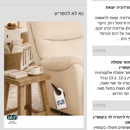
ורדוניה יוצאת
נא לא להפריע
רדוניה יוצאת לראשונה
יה ודיגיטל רחב היקף
 גורדוניה זכרון יעקב,
נה על רכס הכרמל
 הים ...
17/5/26
זור פסולת
מפיין
ור פסולת אלקטרונית
עולה עם קמפיין ב-12, ב-13 ובכל
ארץ עד סוף השנה,
לוט חוצות במעל מאה
ועד הדרום. ...
17/5/26
 ליהודה לוי בקמפיין
ון
שתפים פעולה בקמפיין