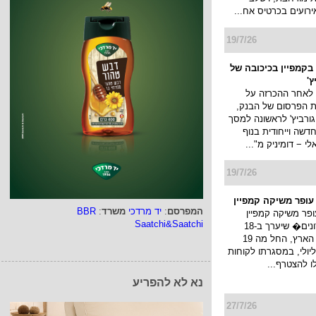
ירועים בכרטיס אח...
19/7/26
בקמפיין בכיכובה של
ץ'
 לאחר ההכרזה על
ת הפרסום של הבנק,
גורביץ' לראשונה למסך
דשה וייחודית בנוף
 − דומיניק מ"...
19/7/26
 עופר משיקה קמפיין
המפרסם
:
יד מרדכי
משרד
:
BBR
ופר משיקה קמפיין
Saatchi&Saatchi
�חגיגת מועדונים� שיערך ב-18
קניונים ברחבי הארץ, החל מה 19
ולי עד ה 22 ליולי, במסגרתו לקוחות
לו להצטרף...
נא לא להפריע
27/7/26