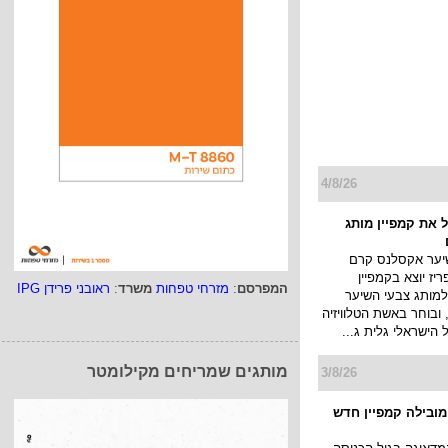
4/8/26
 את קמפיין מותג
יער אקסלנס קרם
יז יוצא בקמפיין
המפרסם
:
מזרחי טפחות
משרד
:
ראובני פרידן IPG
למותג צבעי השיער
ובוחר באשת הטלוויזיה
ל הישראלי גלית ג...
מותגים שמריחים מקילומטר
3/8/26
 מובילה קמפיין חדש