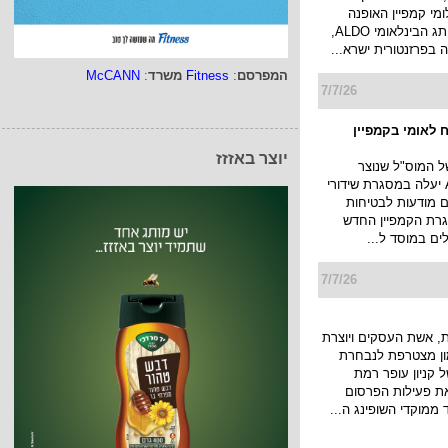
לומי קמפיין האופנה
החדש של המותג הבינלאומי ALDO,
בפרזנטורית ישרא...
המפרסם
:
Fitness
משרד
:
McCANN
7/7/26
 לאומי בקמפיין
יוצר באזזז
של המוס"ל שנוצר
בטכנולוגיית AI יעלה במסגרת שידורי
ם מודעות לבטיחות
רת הקמפיין החדש
לים במוסד ל...
7/7/26
 אשת העסקים ויוצרת
מון מצטרפת לנבחרת
 קניון עופר רמת
את פעילות הפרסום
 ממוקדי השופינג ה...