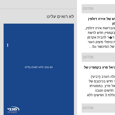
15/7/26
לא רואים עלינו
 של אירה דולפין
ן
הבריאות אירה דולפין,
קמפיין חדש לרשת
 ד�ר להבית אקרמן
יפולי מיצוק העור
 המיכשור So...
12/7/26
ניאל פרץ בקמפיין של
yes תעלה הערב (רביעי)
וני חדש בכיכובם של
יאל פרץ, במסגרתו
 חדשים הטבה
משמעותית הכוללת 3 חודשים ללא
12/7/26