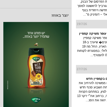
ת הפרסום של הבנק,
גורביץ' לראשונה למסך
דשה וייחודית בנוף
 − דומיניק מ"...
יוצר באזזז
19/7/26
 עופר משיקה קמפיין
ופר משיקה קמפיין
�חגיגת מועדונים� שיערך ב-18
קניונים ברחבי הארץ, החל מה 19
ולי עד ה 22 ליולי, במסגרתו לקוחות
לו להצטרף...
27/7/26
 בקמפיין חדש
 ממשיכה להרחיב את
חת השבוע סניף חדש
ציון, במתחם הקניות
והבילוי פרוטאה, ברחוב אח״י דקר 13
יהווה את הסנ...