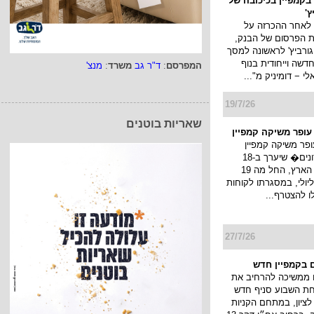
בקמפיין בכיכובה של
ץ'
 לאחר ההכרזה על
ת הפרסום של הבנק,
גורביץ' לראשונה למסך
דשה וייחודית בנוף
המפרסם
:
ד"ר גב
משרד
:
מנצ'
 − דומיניק מ"...
19/7/26
שאריות בוטנים
 עופר משיקה קמפיין
ופר משיקה קמפיין
�חגיגת מועדונים� שיערך ב-18
קניונים ברחבי הארץ, החל מה 19
ולי עד ה 22 ליולי, במסגרתו לקוחות
לו להצטרף...
27/7/26
 בקמפיין חדש
 ממשיכה להרחיב את
חת השבוע סניף חדש
ציון, במתחם הקניות