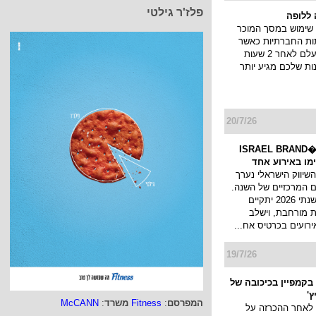
פלז'ר גילטי
ללופה
שימוש במסך המוכר
ות החברתיות כאשר
הסטורי שלך נעלם לאחר 2 שעות
ות שלכם מגיע יותר
20/7/26
כנס המיתוג ו�ISRAEL BRAND
השיווק הישראלי נערך
 המרכזיים של השנה.
כנס המיתוג השנתי 2026 יתקיים
 מורחבת, וישלב
ירועים בכרטיס אח...
19/7/26
בקמפיין בכיכובה של
ץ'
המפרסם
:
Fitness
משרד
:
McCANN
 לאחר ההכרזה על