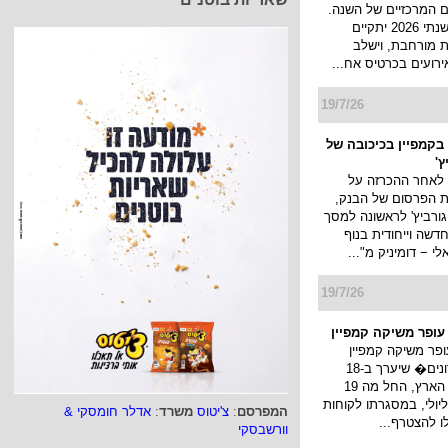
 המרכזיים של השנה.
כנס המיתוג השנתי 2026 יתקיים
 מורחבת, וישלב
ירועים בכרטיס אח...
19/7/26
בקמפיין בכיכובה של
ץ'
 לאחר ההכרזה על
ת הפרסום של הבנק,
גורביץ' לראשונה למסך
דשה וייחודית בנוף
 − דומיניק מ"...
19/7/26
 עופר משיקה קמפיין
ופר משיקה קמפיין
�חגיגת מועדונים� שיערך ב-18
קניונים ברחבי הארץ, החל מה 19
ולי עד ה 22 ליולי, במסגרתו לקוחות
המפרסם
:
צ'יטוס
משרד
:
אדלר חומסקי &
לו להצטרף...
וורשבסקי