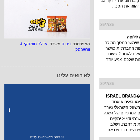
והבילוי פרוטאה, ברחוב אח״י דקר 13
יהווה את הסנ...
26/7/26
ללופה
שימוש במסך המוכר
המפרסם
:
צ'יטוס
משרד
:
אדלר חומסקי &
ות החברתיות כאשר
וורשבסקי
הסטורי שלך נעלם לאחר 2 שעות
ות שלכם מגיע יותר
לא רואים עלינו
20/7/26
כנס המיתוג ו�ISRAEL BRAND
השיווק הישראלי נערך
 המרכזיים של השנה.
כנס המיתוג השנתי 2026 יתקיים
 מורחבת, וישלב
ירועים בכרטיס אח...