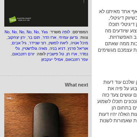
 אף אחד מאיתנו לא
ווק דיגיטלי,
יגיטלי תוכלו
וע שיודעים מה
המפרסם
:
לופה
משרד
:
Yes
,
No
,
No
,
No
,
No
,
No
ב האפשרויות.
צוות
:
גדעון עמיחי
,
ארז הדר
,
תום בר
,
ירון יצחקוב
,
מיכל אטיה
,
ליאת לפושין
,
רוני שניידר
,
גיל אבים
,
חבות ממה שאתם
אוריאל פרנץ
,
דניא בניה
,
מאיה גולדשטיין
,
גלי
את עצמכם מגשימים
נמדר
,
ארז חן
,
טל פישביין
לופה
:
יורם רוזנבאום
,
עפר רוזנבאום
,
אמילי יעקבזון
 שלכם עוד דעות
What next
וע על פיה את
ם עושים צעד כזה
ונים תוכלו לשמוע
ים בתחום הן
 האלה יהיו דעות
ות שאמורות לשנות