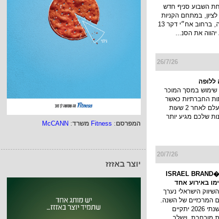
חת השבוע סניף חדש
ציון, במתחם הקניות
והבילוי פרוטאה, ברחוב אח״י דקר 13
יהווה את הסנ...
26/7/26
ללופה
שימוש במסך המוכר
ות החברתיות כאשר
הסטורי שלך נעלם לאחר 2 שעות
ות שלכם מגיע יותר
המפרסם
:
Fitness
משרד
:
McCANN
20/7/26
יוצר באזזז
כנס המיתוג ו�ISRAEL BRAND
השיווק הישראלי נערך
 המרכזיים של השנה.
כנס המיתוג השנתי 2026 יתקיים
 מורחבת, וישלב