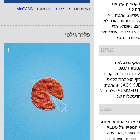
בקמפיין קיץ עם
המפרסם
:
מכבי לונג'ביטי
משרד
:
McCANN
ה לוי
שיקה, קמפיין קיץ
 הפרזנטור יהודה לוי,
צע שכדאי מדי",
צע טרייד אין אטרקטיבי
פלז'ר גילטי
ונים. במסג...
12/7/26
סקי מצטלמת
עם כוכבים״ והרקדנית
קי מצטלמת לקמפיין
בגדי ים של JACK KUBA. הקמפיין:
SUMMER LATIN STORY יעלה בכל
יגיטליות של ...
9/7/26
ז צ'רכי הפתיעו אותה
מפיין של ALDO
י מעוצב, התייצבה
 היוצרת והשחקנית