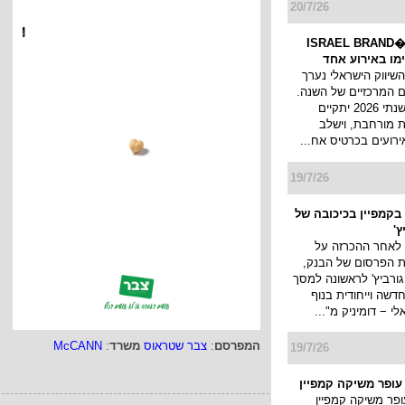
20/7/26
כנס המיתוג ו�ISRAEL BRAND
השיווק הישראלי נערך
 המרכזיים של השנה.
כנס המיתוג השנתי 2026 יתקיים
 מורחבת, וישלב
ירועים בכרטיס אח...
19/7/26
בקמפיין בכיכובה של
ץ'
 לאחר ההכרזה על
ת הפרסום של הבנק,
גורביץ' לראשונה למסך
דשה וייחודית בנוף
 − דומיניק מ"...
המפרסם
:
צבר שטראוס
משרד
:
McCANN
19/7/26