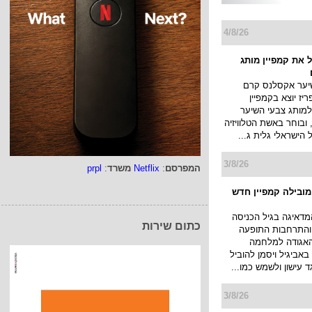
4/8/26
 את קמפיין מותג
יער אקסלנס קרם
יז יוצא בקמפיין
למותג צבעי השיער
ובוחר באשת הטלוויזיה
ל הישראלי גלית ג...
3/8/26
המפרסם
:
Netflix
משרד
:
prpl
 מובילה קמפיין חדש
מדאיגה בגיל הכניסה
כתום שירות
 והתרחבות התופעה
האגודה למלחמה
אביגיל ויסמן להוביל
ד עישון ולשמש כמו...
3/8/26