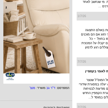
בראפר והיוצר נורוז
 עסוק הראפר, היוצר
 (אור יעקב נורוזי) בימים
היא: בעיקר בלכבוש
ת. מי שנחשב לאחד
ים ...
1/7/26
ת באולם התצוגה
הזוג אם הם מוכנים
ו בחוץ? − כל
יקבלו על המכונית
ללים רגע לדמיון
7/7/26
המפרסם
:
ד"ר גב
משרד
:
מנצ'
 לאומי בקמפיין
של המוס"ל שנוצר
שאריות בוטנים