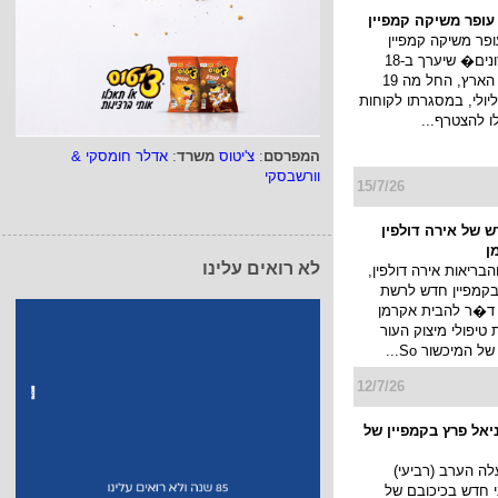
דשה וייחודית בנוף
 − דומיניק מ"...
19/7/26
 עופר משיקה קמפיין
ופר משיקה קמפיין
�חגיגת מועדונים� שיערך ב-18
המפרסם
:
צ'יטוס
משרד
:
אדלר חומסקי &
קניונים ברחבי הארץ, החל מה 19
וורשבסקי
ולי עד ה 22 ליולי, במסגרתו לקוחות
לו להצטרף...
לא רואים עלינו
15/7/26
 של אירה דולפין
ן
הבריאות אירה דולפין,
קמפיין חדש לרשת
 ד�ר להבית אקרמן
יפולי מיצוק העור
 המיכשור So...
12/7/26