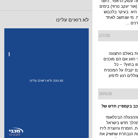
1/7/26
לא רואים עלינו
בראפר והיוצר נורוז
 עסוק הראפר, היוצר
 (אור יעקב נורוזי) בימים
היא: בעיקר בלכבוש
ת. מי שנחשב לאחד
ים ...
1/7/26
ת באולם התצוגה
הזוג אם הם מוכנים
ו בחוץ? − כל
יקבלו על המכונית
ללים רגע לדמיון
30/6/26
ככב בקמפיין חדש של