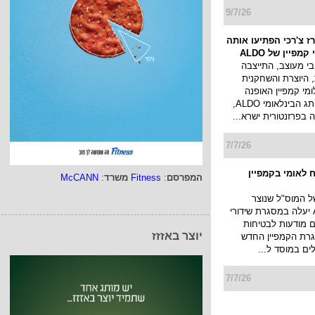
עם כוכבים״ והרקדנית
קי מצטלמת לקמפיין
בגדי ים של JACK KUBA. הקמפיין:
SUMMER LATIN STORY יעלה בכל
יגיטליות של ...
9/7/26
ז צ'רכי הפתיעו אותה
מפיין של ALDO
י מעוצב, התייצבה
 היוצרת והשחקנית
לומי קמפיין האופנה
החדש של המותג הבינלאומי ALDO,
המפרסם
:
Fitness
משרד
:
McCANN
בפרזנטורית ישרא...
7/7/26
יוצר באזזז
 לאומי בקמפיין
של המוס"ל שנוצר
בטכנולוגיית AI יעלה במסגרת שידורי
ם מודעות לבטיחות
רת הקמפיין החדש