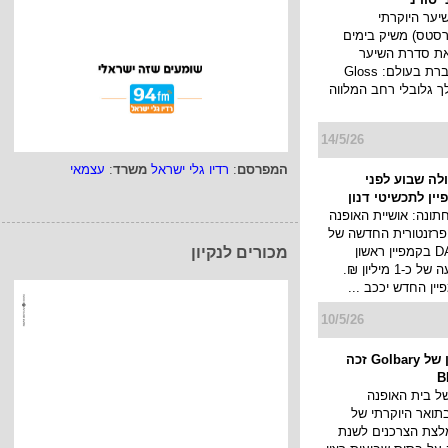
 בהשראת מועדון קיץ
ת הטניס והפאדל, יוצא
ן רחב בהשקעה ש...
5/5/26
מותג היוקרה Kérastase בקמפיין
סוויני
יער היוקרתי
המפרסם
:
רדיו גלי ישראל
משרד
:
עצמאי
Kéras (קרסטס) משיק בימים
ת סדרת השיער
החדשה והמדוברת בעולם: Gloss
במהלך גלובלי רחב המלווה
מכורים לנקיון
14/5/26
ולה שבוע לפני
ין לתכשיטי דנון
תונה: אושיית האופנה
פרזנטורית החדשה של
תכשיטי DANON בקמפיין ראשון
שיעלה בהשקעה של כ-1 מיליון ₪.
ן החדש יככב ...