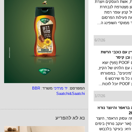
לים במוסד ל...
7/7/26
 אשת העסקים ויוצרת
מון מצטרפת לנבחרת
 קניון עופר רמת
את פעילות הפרסום
 ממוקדי השופינג ה...
6/7/26
מפיין עם כוכבי הרשת
ובן קיסר
המפרסם
:
יד מרדכי
משרד
:
BBR
מותג החטיפים POOF (פוף) יוצא
Saatchi&Saatchi
 עם הלהיט של הקיץ,
יניונים", במסגרתו
יערך מבצע ובו כל מי שירכוש 6
..
נא לא להפריע
1/7/26