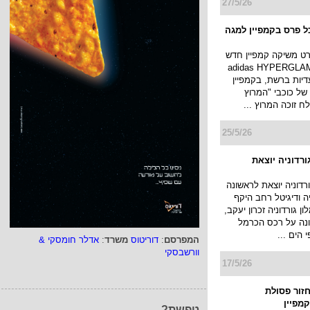
ינלאומית לי קופר
ב את פרויקט התוכן
והתרבות החדש שלה MADE TO BE
DIFFERE, ומודיעה על צירופו של
אור אדרי לנבחרת ה...
27/5/26
ל פרס בקמפיין למגה
ט משיקה קמפיין חדש
 קולקציית adidas HYPERGLAM
יות ברשת, בקמפיין
 של כוכבי "המרוץ
לח זוכה המרוץ ...
25/5/26
המפרסם
:
דוריטוס
משרד
:
אדלר חומסקי &
ורדוניה יוצאת
וורשבסקי
רדוניה יוצאת לראשונה
יה ודיגיטל רחב היקף
 גורדוניה זכרון יעקב,
נה על רכס הכרמל
טפשת?