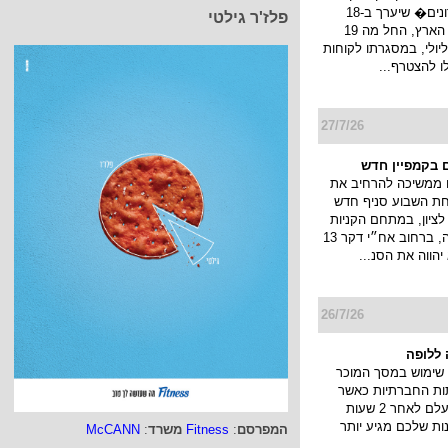
 עופר משיקה קמפיין
פלז'ר גילטי
ופר משיקה קמפיין
�חגיגת מועדונים� שיערך ב-18
קניונים ברחבי הארץ, החל מה 19
ולי עד ה 22 ליולי, במסגרתו לקוחות
לו להצטרף...
27/7/26
 בקמפיין חדש
 ממשיכה להרחיב את
חת השבוע סניף חדש
ציון, במתחם הקניות
והבילוי פרוטאה, ברחוב אח״י דקר 13
יהווה את הסנ...
26/7/26
ללופה
שימוש במסך המוכר
ות החברתיות כאשר
המפרסם
:
Fitness
משרד
:
McCANN
הסטורי שלך נעלם לאחר 2 שעות