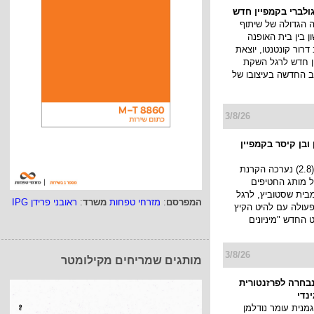
ולברי בקמפיין חדש
הגדולה של שיתוף
 בין בית האופנה
דרור קונטנטו, יוצאת
 חדש לרגל השקת
ב החדשה בעיצובו של
3/8/26
ובן קיסר בקמפיין
אתמול בערב (2.8) נערכה הקרנת
 של מותג החטיפים
ף) מבית שסטוביץ, לרגל
המפרסם
:
מזרחי טפחות
משרד
:
ראובני פרידן IPG
עולה עם להיט הקיץ
החדש "מיניונים
3/8/26
מותגים שמריחים מקילומטר
נבחרה לפרזנטורית
ינדי
מנית עומר נודלמן