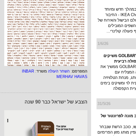
השקת מכשור חדשני
וחידוש העו...
7/6/26
 חוויה חדשה
במהלך חדש ומיוחד
ומשיקה את IKEA Chef - החיבור
לם הבישול והאירוח של
השפים המובילים
פעולה קולינרי...
המפרסם
:
השחר העולה
משרד
:
INBAR
1/6/26
MERHAV HAVAS
אילנית לוי ו-GOLBARY משיקים
ולה רביעית
בית האופנה GOLBARY ממשיך את
הצבע של ישראל כבר 90 שנה
 המצליח עם
תג, מנחת הטלוויזיה
ית לוי ומשיקים בימים
יית הקפסולה