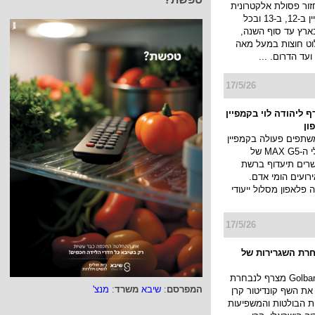
 הים ...
17/5/26
זור פסולת
מפיין
ור פסולת אלקטרונית
עולה עם קמפיין ב-12, ב-13 ובכל
ארץ עד סוף השנה,
לוט חוצות במעל מאה
ועד הדרום. ...
17/5/26
 ליהודה לוי בקמפיין
ון
שתפים פעולה בקמפיין
החדש למסלולי ה-MAX G5 של
רים תיעדוף ברשת
ועים הומי אדם.
פלאפון מסלול ייעודי
המפרסם
:
שיבא
משרד
:
מנצ'
17/5/26