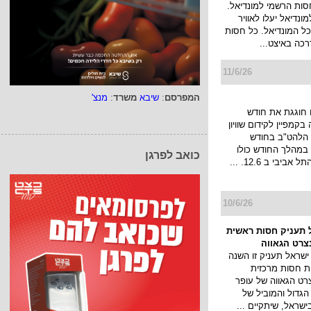
14/6/26
ביל בסדרת חסויות
של כלמוביל עבור
חסות הרשמי למונדיאל.
ונדיאל יעלו לאוויר
המפרסם
:
שיבא
משרד
:
מנצ'
 כל המונדיאל. כל חסות
כה באיצט...
11/6/26
כואב לפרגן
חוגגת את חודש
בקמפיין לקידום שוויון
ת הלהט"ב בחודש
 במהלך החודש כולו
ביבי ב 12.6. ...
10/6/26
 תעניק חסות ראשית