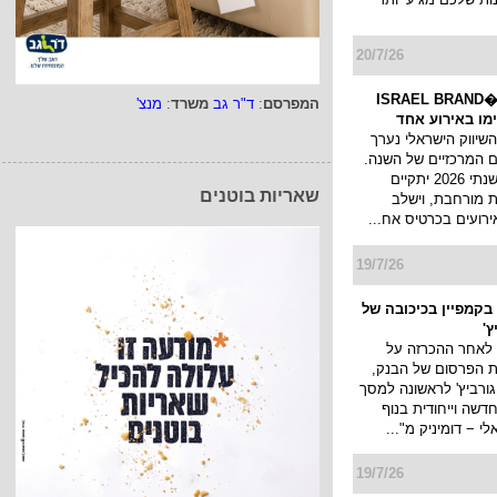
ות החברתיות כאשר
הסטורי שלך נעלם לאחר 2 שעות
ות שלכם מגיע יותר
המפרסם
:
ד"ר גב
משרד
:
מנצ'
20/7/26
כנס המיתוג ו�ISRAEL BRAND
שאריות בוטנים
השיווק הישראלי נערך
 המרכזיים של השנה.
כנס המיתוג השנתי 2026 יתקיים
 מורחבת, וישלב
ירועים בכרטיס אח...
19/7/26
בקמפיין בכיכובה של
ץ'
 לאחר ההכרזה על
ת הפרסום של הבנק,
גורביץ' לראשונה למסך