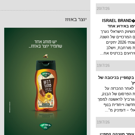
ות שלכם מגיע יותר
יוצר באזזז
20/7/26
כנס המיתוג ו�ISRAEL BRAND
השיווק הישראלי נערך
 המרכזיים של השנה.
כנס המיתוג השנתי 2026 יתקיים
 מורחבת, וישלב
ירועים בכרטיס אח...
19/7/26
בקמפיין בכיכובה של
ץ'
 לאחר ההכרזה על
ת הפרסום של הבנק,
גורביץ' לראשונה למסך
דשה וייחודית בנוף
 − דומיניק מ"...