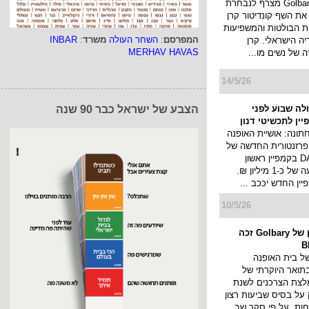
17/5/26
המפרסם
:
השחר העולה
משרד
:
INBAR
MERHAV HAVAS
רת השגרירות של
בית האופנה Golbary מצרף לנבחרת
את השף קונדיטור קרן
ת הבולטות והמשפיעות
הצבע של ישראל כבר 90 שנה
יה הישראלי. קרן
של נשים מו...
14/5/26
ולה שבוע לפני
ין לתכשיטי דנון
תונה: אושיית האופנה
פרזנטורית החדשה של
תכשיטי DANON בקמפיין ראשון
שיעלה בהשקעה של כ-1 מיליון ₪.
ן החדש יככב ...
10/5/26