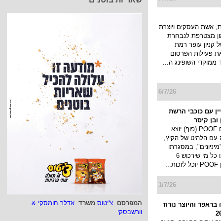
בטכנולוגיית AI יעלה במסגרת שידורי
ם מודעות לבטיחות
רת הקמפיין החדש
לים במוסד ל...
7/7/26
 אשת העסקים ויוצרת
מון מצטרפת לנבחרת
 קניון עופר רמת
את פעילות הפרסום
 ממוקדי השופינג ה...
6/7/26
מפיין עם כוכבי הרשת
ובן קיסר
מותג החטיפים POOF (פוף) יוצא
 עם הלהיט של הקיץ,
יניונים", במסגרתו
המפרסם
:
צ'יטוס
משרד
:
אדלר חומסקי &
יערך מבצע ובו כל מי שירכוש 6
וורשבסקי
..