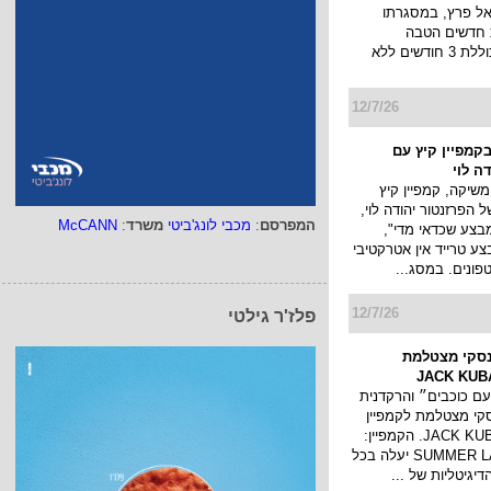
ניאל פרץ בקמפיין של
yes תעלה הערב (רביעי)
וני חדש בכיכובם של
יאל פרץ, במסגרתו
 חדשים הטבה
משמעותית הכוללת 3 חודשים ללא
12/7/26
המפרסם
:
מכבי לונג'ביטי
משרד
:
McCANN
בקמפיין קיץ עם
ה לוי
שיקה, קמפיין קיץ
 הפרזנטור יהודה לוי,
פלז'ר גילטי
צע שכדאי מדי",
צע טרייד אין אטרקטיבי
ונים. במסג...
12/7/26
סקי מצטלמת