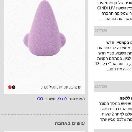
ית של חן ואיתי גינדי
ותוביל את קמפיין השקת GINDI LIV
ה שמקימה החברה
המשך את גם את ...
27/7/26
 בקמפיין חדש
 ממשיכה להרחיב את
חת השבוע סניף חדש
ציון, במתחם הקניות
והבילוי פרוטאה, ברחוב אח״י דקר 13
יהווה את הסנ...
26/7/26
ללופה
המפרסם
:
ג'ו דלק
משרד
:
GO
שימוש במסך המוכר
ות החברתיות כאשר
הסטורי שלך נעלם לאחר 2 שעות
ות שלכם מגיע יותר
עושים באהבה