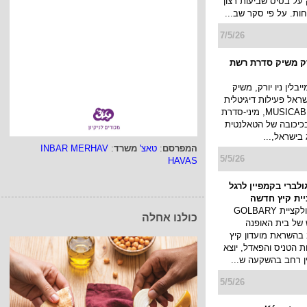
10/5/26
אתר האון ליין של Golbary זכה
של בית האופנה
 זכה בתואר היוקרתי של
− המלצת הצרכנים לשנת
ענק על בסיס שביעות רצון
ות. על פי סקר שב...
המפרסם
:
טאצ'
משרד
:
INBAR MERHAV
7/5/26
HAVAS
ורק משיק סדרת רשת
יבלין ניו יורק, משיק
ראל פעילות דיגיטלית
כולנו אחלה
מסקרנת: MUSICAB 2.0, מיני-סדרת
כיכובה של הטאלנטית
בישראל,...
5/5/26