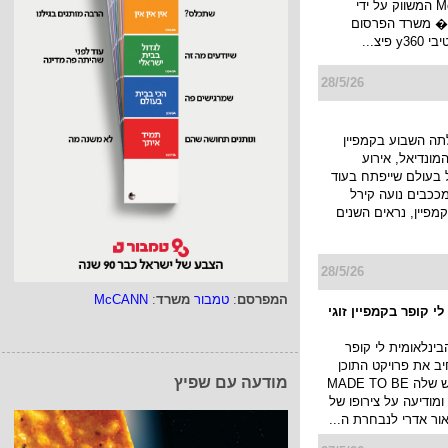
31/5/26
 מונה לפרזנטור של
שו, כוכב הרשת שנבחר
ין מותג מזון הפרימיום
האיטלקי Monge המשווק על ידי
 � משרד הפרסום
פיצ...
28/5/26
 yes עלתה השבוע בקמפיין
מונדיאל, אירוע
 בעולם שייפתח בעוד
המפרסם
:
טמבור
משרד
:
McCANN
מככבים נועה קירל
קמפיין, נראים השנים
28/5/26
מודעה עם שפיץ
י קופר בקמפיין זוגי