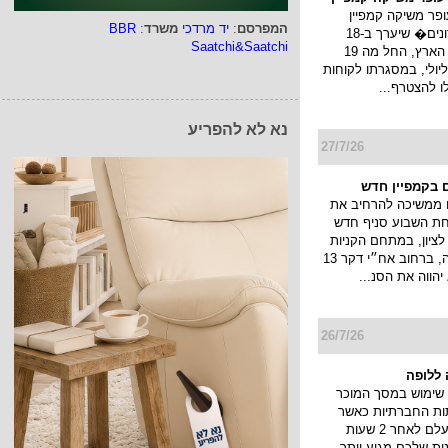
19/7/26
המפרסם
:
יד מרדכי
משרד
:
BBR
Saatchi&Saatchi
 עופר משיקה קמפיין
ופר משיקה קמפיין
�חגיגת מועדונים� שיערך ב-18
קניונים ברחבי הארץ, החל מה 19
ולי עד ה 22 ליולי, במסגרתו לקוחות
נא לא להפריע
לו להצטרף...
27/7/26
 בקמפיין חדש
 ממשיכה להרחיב את
חת השבוע סניף חדש
ציון, במתחם הקניות
והבילוי פרוטאה, ברחוב אח״י דקר 13
יהווה את הסנ...
26/7/26
ללופה
שימוש במסך המוכר