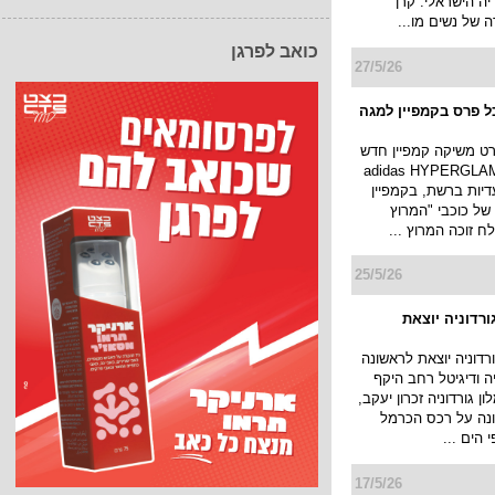
רת השגרירות של
כואב לפרגן
בית האופנה Golbary מצרף לנבחרת
את השף קונדיטור קרן
ת הבולטות והמשפיעות
יה הישראלי. קרן
של נשים מו...
27/5/26
ל פרס בקמפיין למגה
ט משיקה קמפיין חדש
 קולקציית adidas HYPERGLAM
יות ברשת, בקמפיין
 של כוכבי "המרוץ
לח זוכה המרוץ ...
25/5/26
ורדוניה יוצאת
רדוניה יוצאת לראשונה