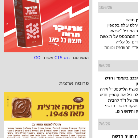
צרט הגאווה
ישראל תעניק זו השנה
ת חסות מרכזית
רט הגאווה של עופר
 הגדול והמוביל של
ישראל, שיתקיים ...
10/6/26
ן חדש
המפרסם
:
כצט CTS
משרד
:
GO
רלט עולה בקמפיין
המוביל "ישראל
" המתבסס על תוצאות
ים על עלייה
די ההעדפה וכוונות
פרוסה ארצית
9/6/26
תככב בקמפיין חדש
ן
ואשת הלייפסטייל אירה
להוביל את קמפיין חדש
ות של ד"ר להבית