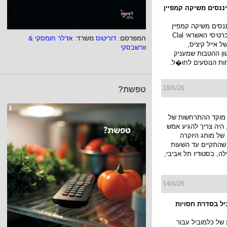
ת זו תעלה בקרוב עם
18/6/26
המפרסם
:
דוריטוס
משרד
:
אדלר חומסקי &
וורשבסקי
יננסים משיקה קמפיין
ננסים משיקה קמפיין
חדש למועדון כרטיסי האשראי Clal
טפשת?
ו של אייל קיציס,
ן ההטבות שמעניק
ות הנוסעים לחו�ל.
18/6/26
מוקד ההתרחשות של
היה צריך להגיע אמש
של מותג היוקרה
JACK KUB שהתקיים עד השעות
ה, בסטודיו תל אביבי,