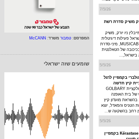
אתר האון ליין של Golbary זכה
של בית האופנה
 זכה בתואר היוקרתי של
− המלצת הצרכנים לשנת
ענק על בסיס שביעות רצון
ות. על פי סקר שב...
המפרסם
:
טמבור
משרד
:
McCANN
7/5/26
ורק משיק סדרת רשת
שומעים שזה ישראלי
יבלין ניו יורק, משיק
ראל פעילות דיגיטלית
מסקרנת: MUSICAB 2.0, מיני-סדרת
כיכובה של הטאלנטית
בישראל,...
5/5/26
ולברי בקמפיין לרגל
ית קיץ חדשה
לרגל השקת קולקציית GOLBARY
חדש של בית האופנה