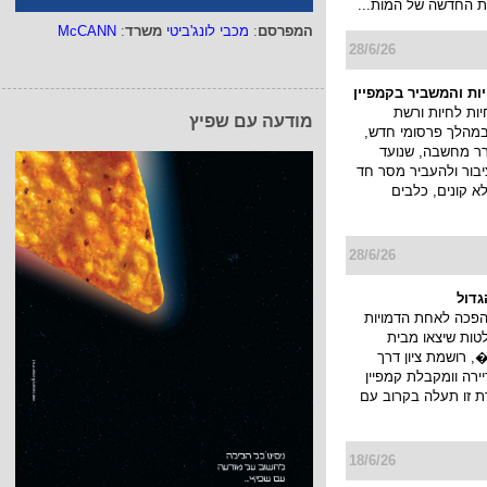
המפרסם
:
מכבי לונג'ביטי
משרד
:
McCANN
ההנעלה הבינלאומי
א במהלך חדש בישראל
, הזמרת והיוצרת לירז
 את הנבחרת שתשיק את
 החדשה של המות...
מודעה עם שפיץ
28/6/26
יות והמשביר בקמפיין
ות לחיות ורשת
במהלך פרסומי חדש,
ורר מחשבה, שנועד
בור ולהעביר מסר חד
לא קונים, כלבים
28/6/26
גדול
הפכה לאחת הדמויות
טות שיצאו מבית
 רושמת ציון דרך
רה וומקבלת קמפיין