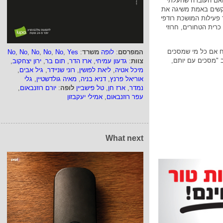
 האם העובדה שהעלתי
קשים באמת משיגה את
פעילות המושכת רודפי
רית הטחורים, חרוזי
מח אם כל מי שמסכים
המפרסם
:
לופה
משרד
:
Yes
,
No
,
No
,
No
,
No
,
No
ב "מסכים עם יותם,
צוות
:
גדעון עמיחי
,
ארז הדר
,
תום בר
,
ירון יצחקוב
,
מיכל אטיה
,
ליאת לפושין
,
רוני שניידר
,
גיל אבים
,
אוריאל פרנץ
,
דניא בניה
,
מאיה גולדשטיין
,
גלי
נמדר
,
ארז חן
,
טל פישביין
לופה
:
יורם רוזנבאום
,
עפר רוזנבאום
,
אמילי יעקבזון
What next