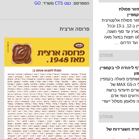
יה ודיגיטל רחב היקף
המפרסם
:
כצט CTS
משרד
:
GO
 גורדוניה זכרון יעקב,
נה על רכס הכרמל
 הים ...
פרוסה ארצית
17/5/26
זור פסולת
מפיין
ור פסולת אלקטרונית
עולה עם קמפיין ב-12, ב-13 ובכל
ארץ עד סוף השנה,
לוט חוצות במעל מאה
ועד הדרום. ...
17/5/26
 ליהודה לוי בקמפיין
ון
שתפים פעולה בקמפיין
החדש למסלולי ה-MAX G5 של
רים תיעדוף ברשת
ועים הומי אדם.
פלאפון מסלול ייעודי